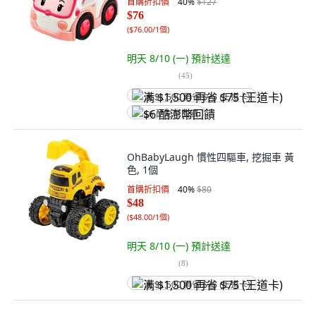
首購折扣價
40
%
$127
$76
(
$76.00/1個
)
明天 8/10 (一)
預計送達
(
45
)
满 $1,500 再省 $75 (王道卡)
$6 酷澎幣回饋
OhBabyLaugh 慣性四驅車, 挖掘車 黃
色, 1個
首購折扣價
40
%
$80
$48
(
$48.00/1個
)
明天 8/10 (一)
預計送達
(
8
)
满 $1,500 再省 $75 (王道卡)