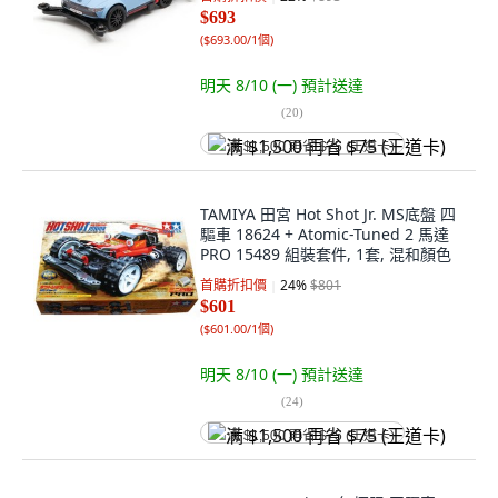
$693
(
$693.00/1個
)
明天 8/10 (一)
預計送達
(
20
)
满 $1,500 再省 $75 (王道卡)
TAMIYA 田宮 Hot Shot Jr. MS底盤 四
驅車 18624 + Atomic-Tuned 2 馬達
PRO 15489 組裝套件, 1套, 混和顏色
首購折扣價
24
%
$801
$601
(
$601.00/1個
)
明天 8/10 (一)
預計送達
(
24
)
满 $1,500 再省 $75 (王道卡)