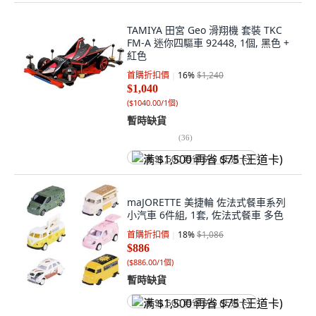
TAMIYA 田宮 Geo 滑翔機 套裝 TKC
FM-A 迷你四驅車 92448, 1個, 黑色 +
紅色
首購折扣價
16
%
$1,240
$1,040
(
$1040.00/1個
)
暫時缺貨
(
36
)
满 $1,500 再省 $75 (王道卡)
maJORETTE 美捷輪 佐法式餐車系列
小汽車 6件組, 1套, 佐法式餐車 多色
首購折扣價
18
%
$1,086
$886
(
$886.00/1個
)
暫時缺貨
满 $1,500 再省 $75 (王道卡)