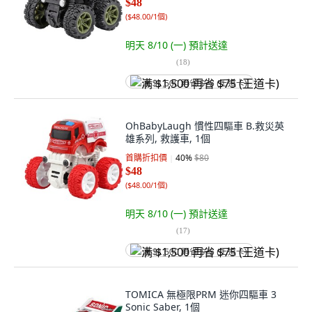
$48
(
$48.00/1個
)
明天 8/10 (一)
預計送達
(
18
)
满 $1,500 再省 $75 (王道卡)
OhBabyLaugh 慣性四驅車 B.救災英
雄系列, 救護車, 1個
首購折扣價
40
%
$80
$48
(
$48.00/1個
)
明天 8/10 (一)
預計送達
(
17
)
满 $1,500 再省 $75 (王道卡)
TOMICA 無極限PRM 迷你四驅車 3
Sonic Saber, 1個