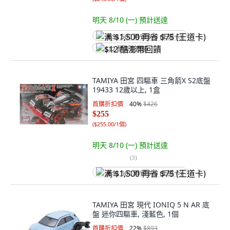
明天 8/10 (一)
預計送達
满 $1,500 再省 $75 (王道卡)
$12 酷澎幣回饋
TAMIYA 田宮 四驅車 三角箭X S2底盤
19433 12歲以上, 1盒
首購折扣價
40
%
$426
$255
(
$255.00/1個
)
明天 8/10 (一)
預計送達
(
3
)
满 $1,500 再省 $75 (王道卡)
TAMIYA 田宮 現代 IONIQ 5 N AR 底
盤 迷你四驅車, 淺藍色, 1個
首購折扣價
22
%
$893