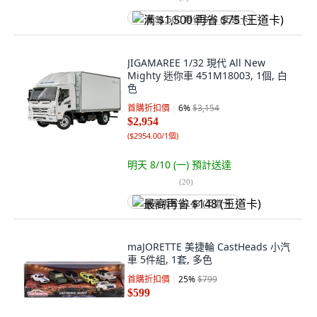
满 $1,500 再省 $75 (王道卡)
JIGAMAREE 1/32 現代 All New
Mighty 迷你車 451M18003, 1個, 白
色
首購折扣價
6
%
$3,154
$2,954
(
$2954.00/1個
)
明天 8/10 (一)
預計送達
(
20
)
最高再省 $148 (王道卡)
maJORETTE 美捷輪 CastHeads 小汽
車 5件組, 1套, 多色
首購折扣價
25
%
$799
$599