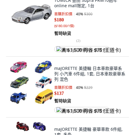
TOMICA 豐田 Supra PRM10週年
online mall限定, 1台
首購折扣價
40
%
$300
$180
(
$180.00/1個
)
暫時缺貨
(
2
)
满 $1,500 再省 $75 (王道卡)
maJORETTE 美捷輪 日本車款豪華系
列 小汽車 6件組, 1套, 日本車款豪華系
列 混色
首購折扣價
40
%
$229
$137
暫時缺貨
满 $1,500 再省 $75 (王道卡)
maJORETTE 美捷輪 豪華車款 6件組,
1套, 多色