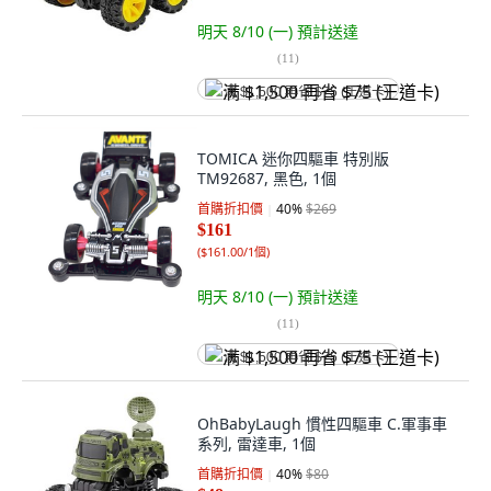
明天 8/10 (一)
預計送達
(
11
)
满 $1,500 再省 $75 (王道卡)
TOMICA 迷你四驅車 特別版
TM92687, 黑色, 1個
首購折扣價
40
%
$269
$161
(
$161.00/1個
)
明天 8/10 (一)
預計送達
(
11
)
满 $1,500 再省 $75 (王道卡)
OhBabyLaugh 慣性四驅車 C.軍事車
系列, 雷達車, 1個
首購折扣價
40
%
$80