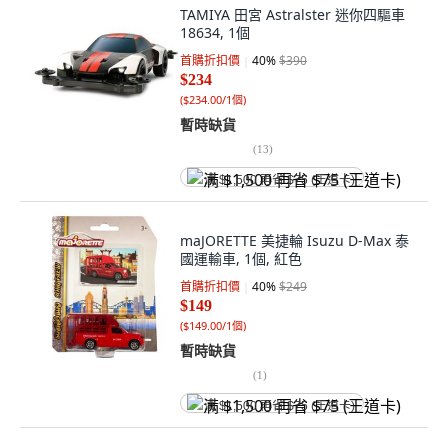
TAMIYA 田宮 Astralster 迷你四驅車
18634, 1個
首購折扣價
40
%
$390
$234
(
$234.00/1個
)
暫時缺貨
(
13
)
满 $1,500 再省 $75 (王道卡)
maJORETTE 美捷輪 Isuzu D-Max 泰
國運輸車, 1個, 紅色
首購折扣價
40
%
$249
$149
(
$149.00/1個
)
暫時缺貨
(
1
)
满 $1,500 再省 $75 (王道卡)