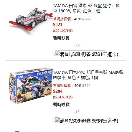
TAMIYA 田宮 鐵喙 VZ 底盤 迷你四驅
車 18098, 灰色+紅色, 1個
首購折扣價
40
%
$369
$221
(
$221.00/1個
)
暫時缺貨
(
21
)
满 $1,500 再省 $75 (王道卡)
TAMIYA 田宮PRO 旭日皇帝號 MA底盤
四驅車, 紅色 + 橘色, 1個
首購折扣價
40
%
$340
$204
(
$204.00/1個
)
暫時缺貨
(
17
)
满 $1,500 再省 $75 (王道卡)