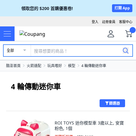
領取您的
$200
首購優惠卷!
打開 App
登入
註冊會員
客服中心
全部
酷澎首頁
火箭速配
玩具嗜好
模型
4 輪傳動迷你車
4 輪傳動迷你車
篩選器
ROI TOYS 迷你模型車 3歲以上, 安寶
粉色, 1個