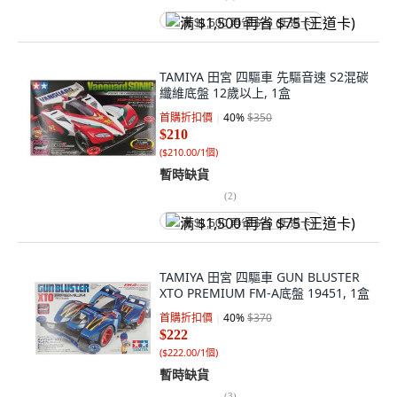
满 $1,500 再省 $75 (王道卡)
TAMIYA 田宮 四驅車 先驅音速 S2混碳
纖維底盤 12歲以上, 1盒
首購折扣價
40
%
$350
$210
(
$210.00/1個
)
暫時缺貨
(
2
)
满 $1,500 再省 $75 (王道卡)
TAMIYA 田宮 四驅車 GUN BLUSTER
XTO PREMIUM FM-A底盤 19451, 1盒
首購折扣價
40
%
$370
$222
(
$222.00/1個
)
暫時缺貨
(
3
)