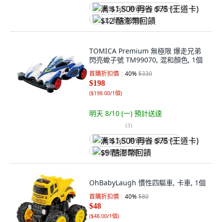
满 $1,500 再省 $75 (王道卡)
$12 酷澎幣回饋
TOMICA Premium 無極限 爆走兄弟
閃亮蠍子號 TM99070, 混和顏色, 1個
首購折扣價
40
%
$330
$198
(
$198.00/1個
)
明天 8/10 (一)
預計送達
(
3
)
满 $1,500 再省 $75 (王道卡)
$9 酷澎幣回饋
OhBabyLaugh 慣性四驅車, 卡車, 1個
首購折扣價
40
%
$80
$48
(
$48.00/1個
)