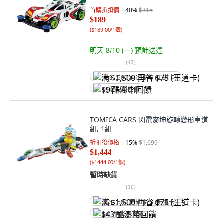
首購折扣價
40
%
$315
$189
(
$189.00/1個
)
明天 8/10 (一)
預計送達
(
42
)
满 $1,500 再省 $75 (王道卡)
$9 酷澎幣回饋
TOMICA CARS 閃電麥坤旋轉變形車道
組, 1組
折扣後價格
15
%
$1,699
$1,444
(
$1444.00/1個
)
暫時缺貨
(
10
)
满 $1,500 再省 $75 (王道卡)
$43 酷澎幣回饋