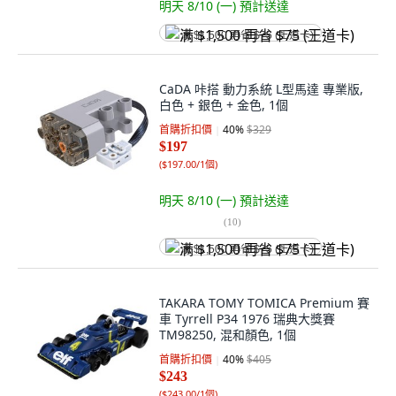
明天 8/10 (一)
預計送達
满 $1,500 再省 $75 (王道卡)
CaDA 咔搭 動力系統 L型馬達 專業版,
白色 + 銀色 + 金色, 1個
首購折扣價
40
%
$329
$197
(
$197.00/1個
)
明天 8/10 (一)
預計送達
(
10
)
满 $1,500 再省 $75 (王道卡)
TAKARA TOMY TOMICA Premium 賽
車 Tyrrell P34 1976 瑞典大獎賽
TM98250, 混和顏色, 1個
首購折扣價
40
%
$405
$243
(
$243.00/1個
)