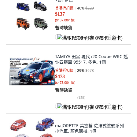
首購折扣價
40
%
$229
$137
(
$137.00/1個
)
暫時缺貨
满 $1,500 再省 $75 (王道卡)
TAMIYA 田宮 現代 i20 Coupe WRC 迷
你四驅車 95517, 多色, 1個
首購折扣價
29
%
$673
$473
(
$473.00/1個
)
暫時缺貨
(
158
)
满 $1,500 再省 $75 (王道卡)
maJORETTE 美捷輪 佐法式塗鴉系列
小汽車, 顏色隨機, 1個