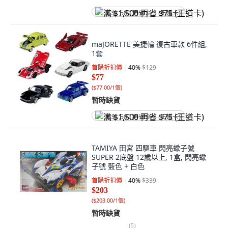
满 $1,500 再省 $75 (王道卡)
maJORETTE 美捷輪 復古車款 6件組,
1套
首購折扣價
40
%
$129
$77
(
$77.00/1個
)
暫時缺貨
满 $1,500 再省 $75 (王道卡)
TAMIYA 田宮 四驅車 閃亮蠍子號
SUPER 2底盤 12歲以上, 1盒, 閃亮蠍
子號 藍色 + 白色
首購折扣價
40
%
$339
$203
(
$203.00/1個
)
暫時缺貨
(
5
)