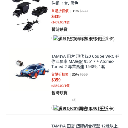
件組, 1套, 黑色
首購折扣價
31
%
$639
$439
(
$439.00/1個
)
暫時缺貨
满 $1,500 再省 $75 (王道卡)
TAMIYA 田宮 現代 i20 Coupe WRC 迷
你四驅車 MA底盤 95517 + Atomic-
Tuned 2 專業馬達 15489, 1套
首購折扣價
35
%
$559
$359
(
$359.00/1個
)
暫時缺貨
(
8
)
满 $1,500 再省 $75 (王道卡)
TAMIYA 田宮 塑膠組合模型 12歲以上,