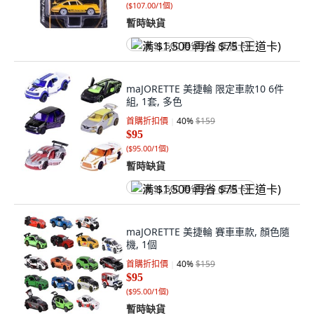
(
$107.00/1個
)
暫時缺貨
满 $1,500 再省 $75 (王道卡)
maJORETTE 美捷輪 限定車款10 6件
組, 1套, 多色
首購折扣價
40
%
$159
$95
(
$95.00/1個
)
暫時缺貨
满 $1,500 再省 $75 (王道卡)
maJORETTE 美捷輪 賽車車款, 顏色隨
機, 1個
首購折扣價
40
%
$159
$95
(
$95.00/1個
)
暫時缺貨