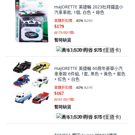
maJORETTE 美捷輪 2023杜拜鐵盒小
汽車車款, 1個, 白色 + 綠色
首購折扣價
40
%
$299
$179
(
$179.00/1個
)
暫時缺貨
满 $1,500 再省 $75 (王道卡)
maJORETTE 美捷輪 60周年豪華小汽
車車款 6件組, 1套, 黑色 + 黃色 + 藍色
+ 紅色 + 白色
首購折扣價
40
%
$279
$167
(
$167.00/1個
)
暫時缺貨
满 $1,500 再省 $75 (王道卡)