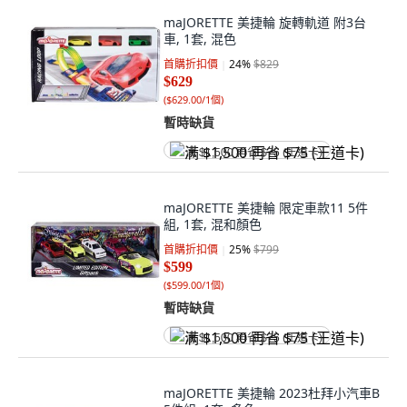
maJORETTE 美捷輪 旋轉軌道 附3台
車, 1套, 混色
首購折扣價
24
%
$829
$629
(
$629.00/1個
)
暫時缺貨
满 $1,500 再省 $75 (王道卡)
maJORETTE 美捷輪 限定車款11 5件
組, 1套, 混和顏色
首購折扣價
25
%
$799
$599
(
$599.00/1個
)
暫時缺貨
满 $1,500 再省 $75 (王道卡)
maJORETTE 美捷輪 2023杜拜小汽車B