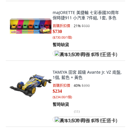
maJORETTE 美捷輪 七彩泰國30周年
保時捷911 小汽車 7件組, 1套, 多色
首購折扣價
21
%
$930
$730
(
$730.00/1個
)
暫時缺貨
满 $1,500 再省 $75 (王道卡)
TAMIYA 田宮 超級 Avante Jr. VZ 底盤,
1個, 藍色 + 黃色
首購折扣價
40
%
$390
$234
(
$234.00/1個
)
暫時缺貨
(
11
)
满 $1,500 再省 $75 (王道卡)