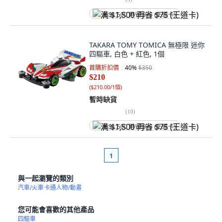
满 $1,500 再省 $75 (王道卡)
TAKARA TOMY TOMICA 無極限 迷你
四驅車, 白色 + 紅色, 1個
首購折扣價
40
%
$350
$210
(
$210.00/1個
)
暫時缺貨
(
10
)
满 $1,500 再省 $75 (王道卡)
1
與一起瀏覽的類別
汽車/火車
卡通人物/動畫
您可能會喜歡的其他產品
四驅車