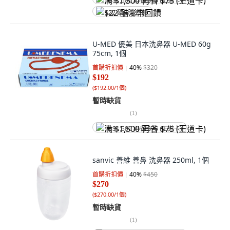
满 $1,500 再省 $75 (王道卡)
$22 酷澎幣回饋
U-MED 優美 日本洗鼻器 U-MED 60g
75cm, 1個
首購折扣價
40
%
$320
$192
(
$192.00/1個
)
暫時缺貨
(
1
)
满 $1,500 再省 $75 (王道卡)
sanvic 善維 善鼻 洗鼻器 250ml, 1個
首購折扣價
40
%
$450
$270
(
$270.00/1個
)
暫時缺貨
(
1
)