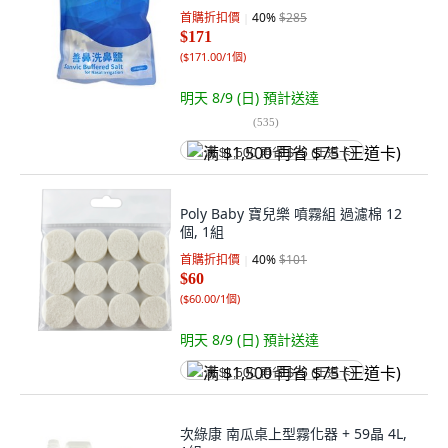
首購折扣價
40
%
$285
$171
(
$171.00/1個
)
明天 8/9 (日)
預計送達
(
535
)
满 $1,500 再省 $75 (王道卡)
Poly Baby 寶兒樂 噴霧組 過濾棉 12
個, 1組
首購折扣價
40
%
$101
$60
(
$60.00/1個
)
明天 8/9 (日)
預計送達
满 $1,500 再省 $75 (王道卡)
次綠康 南瓜桌上型霧化器 + 59晶 4L,