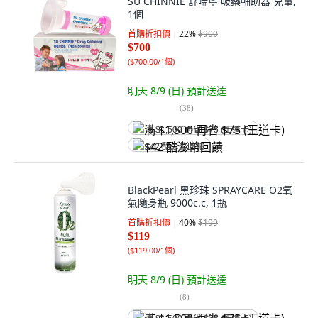
SU CHINNIE 舒喘寧 吸藥輔助器 兒童,
1個
首購折扣價
22
%
$900
$700
(
$700.00/1個
)
明天 8/9 (日)
預計送達
(
38
)
满 $1,500 再省 $75 (王道卡)
$42 酷澎幣回饋
BlackPearl 黑珍珠 SPRAYCARE O2氧
氣隨身瓶 9000c.c, 1瓶
首購折扣價
40
%
$199
$119
(
$119.00/1個
)
明天 8/9 (日)
預計送達
(
8
)