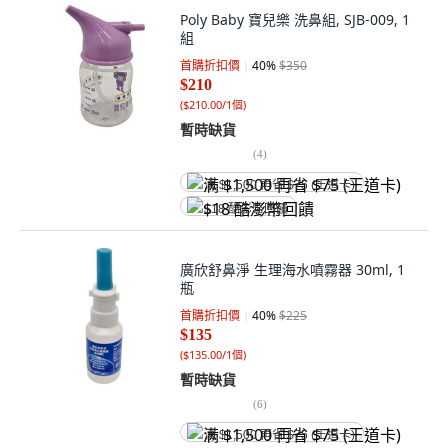
Poly Baby 寶兒樂 洗鼻組, SJB-009, 1
組
首購折扣價
40
%
$350
$210
(
$210.00/1個
)
暫時缺貨
(
4
)
满 $1,500 再省 $75 (王道卡)
$18 酷澎幣回饋
廣欣舒鼻淨 生理海水噴霧器 30ml, 1
瓶
首購折扣價
40
%
$225
$135
(
$135.00/1個
)
暫時缺貨
(
6
)
满 $1,500 再省 $75 (王道卡)