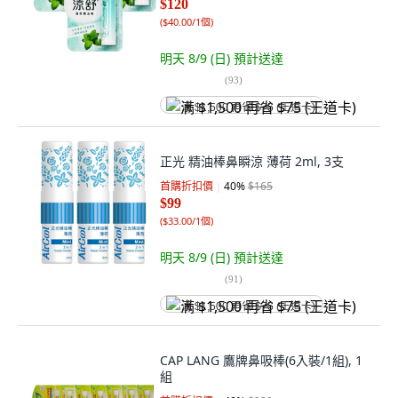
$120
(
$40.00/1個
)
明天 8/9 (日)
預計送達
(
93
)
满 $1,500 再省 $75 (王道卡)
正光 精油棒鼻瞬涼 薄荷 2ml, 3支
首購折扣價
40
%
$165
$99
(
$33.00/1個
)
明天 8/9 (日)
預計送達
(
91
)
满 $1,500 再省 $75 (王道卡)
CAP LANG 鷹牌鼻吸棒(6入裝/1組), 1
組