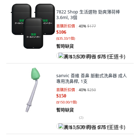
7822 Shop 生活選物 勁爽薄荷棒
3.6ml, 3個
首購折扣價
40
%
$177
$106
(
$35.33/1個
)
暫時缺貨
满 $1,500 再省 $75 (王道卡)
sanvic 善維 善鼻 脈動式洗鼻器 成人
專用洗鼻桿, 1支
首購折扣價
40
%
$250
$150
(
$150.00/1個
)
暫時缺貨
(
2
)
满 $1,500 再省 $75 (王道卡)