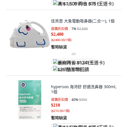
满 $1,500 再省 $75 (王道卡)
佳貝恩 大象電動吸鼻器(二合一), 1個
首購折扣價
7
%
$2,680
$2,480
(
$2480.00/1個
)
暫時缺貨
(
6
)
最高再省 $124 (王道卡)
$26 酷澎幣回饋
hypersoo 海沛舒 舒適洗鼻器 300ml,
1個
首購折扣價
40
%
$350
$210
(
$210.00/1個
)
暫時缺貨