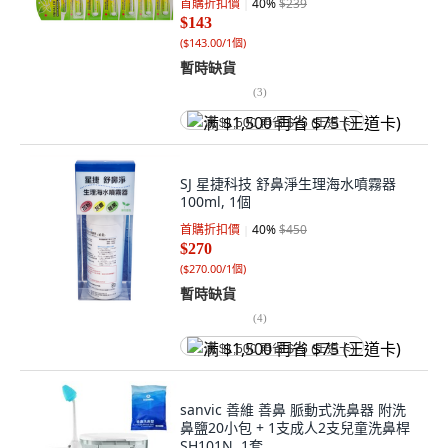
首購折扣價
40
%
$239
$143
(
$143.00/1個
)
暫時缺貨
(
3
)
满 $1,500 再省 $75 (王道卡)
SJ 星捷科技 舒鼻淨生理海水噴霧器
100ml, 1個
首購折扣價
40
%
$450
$270
(
$270.00/1個
)
暫時缺貨
(
4
)
满 $1,500 再省 $75 (王道卡)
sanvic 善維 善鼻 脈動式洗鼻器 附洗
鼻鹽20小包 + 1支成人2支兒童洗鼻桿
SH101N, 1套