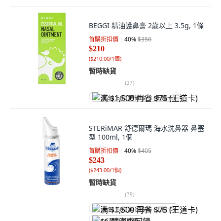
BEGGI 精油護鼻膏 2歲以上 3.5g, 1條
首購折扣價
40
%
$350
$210
(
$210.00/1個
)
暫時缺貨
(
27
)
满 $1,500 再省 $75 (王道卡)
STERiMAR 舒德爾瑪 海水洗鼻器 鼻塞
型 100ml, 1個
首購折扣價
40
%
$405
$243
(
$243.00/1個
)
暫時缺貨
(
39
)
满 $1,500 再省 $75 (王道卡)