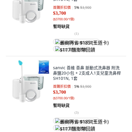
首購折扣價
5
%
$3,900
$3,700
(
$3700.00/1個
)
暫時缺貨
(
1
)
最高再省 $185 (王道卡)
$117 酷澎幣回饋
sanvic 善維 善鼻 脈動式洗鼻器 附洗
鼻鹽20小包 + 2支成人1支兒童洗鼻桿
SH101N, 1套
首購折扣價
5
%
$3,900
$3,700
(
$3700.00/1個
)
暫時缺貨
(
3
)
最高再省 $185 (王道卡)
$117 酷澎幣回饋