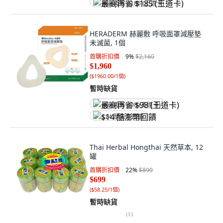
最高再省 $185 (王道卡)
HERADERM 赫麗敷 呼吸面罩減壓墊
未滅菌, 1個
首購折扣價
9
%
$2,160
$1,960
(
$1960.00/1個
)
暫時缺貨
最高再省 $98 (王道卡)
$14 酷澎幣回饋
Thai Herbal Hongthai 天然草本, 12
罐
首購折扣價
22
%
$899
$699
(
$58.25/1個
)
暫時缺貨
(
1
)