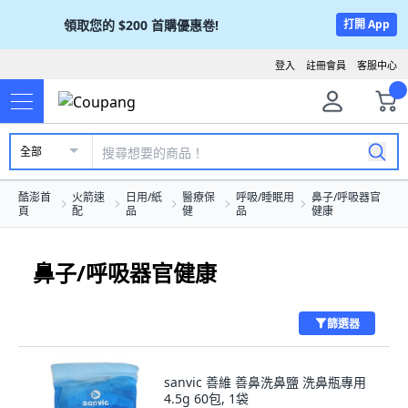
領取您的
$200
首購優惠卷!
打開 App
登入
註冊會員
客服中心
全部
酷澎首
火箭速
日用/紙
醫療保
呼吸/睡眠用
鼻子/呼吸器官
頁
配
品
健
品
健康
鼻子/呼吸器官健康
篩選器
sanvic 善維 善鼻洗鼻鹽 洗鼻瓶專用
4.5g 60包, 1袋