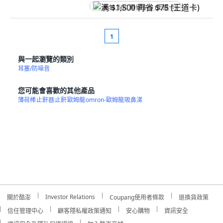
满 $1,500 再省 $75 (王道卡)
1
與一起瀏覽的類別
耳塞/防噪音
您可能會喜歡的其他產品
薄荷棒
止鼾器
止鼾
歐姆龍
omron-歐姆龍
吸鼻涕
Investor Relations
關於酷澎
Coupang使用者條款
退換貨政策
信任管理中心
顧客隱私權政策通知
安心購物
資訊安全