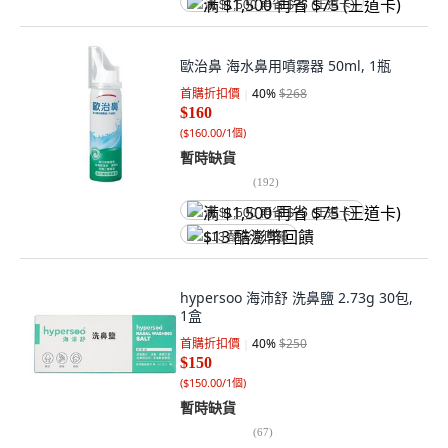
满 $1,500 再省 $75 (王道卡)
歐治鼻 海水鼻用噴霧器 50ml, 1瓶
首購折扣價
40
%
$268
$160
(
$160.00/1個
)
暫時缺貨
(
192
)
满 $1,500 再省 $75 (王道卡)
$13 酷澎幣回饋
hypersoo 海沛舒 洗鼻鹽 2.73g 30包,
1盒
首購折扣價
40
%
$250
$150
(
$150.00/1個
)
暫時缺貨
(
67
)