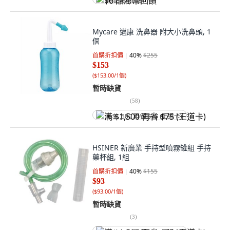
$6 酷澎幣回饋
Mycare 邁康 洗鼻器 附大小洗鼻頭, 1
個
首購折扣價
40
%
$255
$153
(
$153.00/1個
)
暫時缺貨
(
58
)
满 $1,500 再省 $75 (王道卡)
HSINER 新廣業 手持型噴霧罐組 手持
藥杯組, 1組
首購折扣價
40
%
$155
$93
(
$93.00/1個
)
暫時缺貨
(
3
)