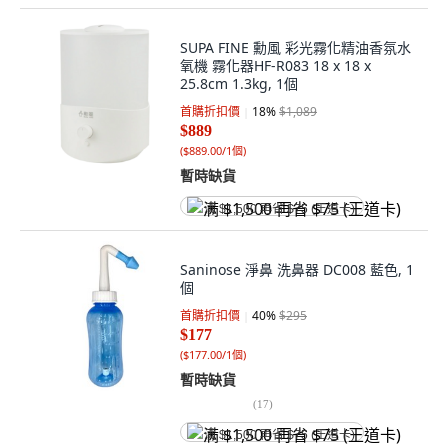
SUPA FINE 勳風 彩光霧化精油香氛水
氧機 霧化器HF-R083 18 x 18 x
25.8cm 1.3kg, 1個
首購折扣價
18
%
$1,089
$889
(
$889.00/1個
)
暫時缺貨
满 $1,500 再省 $75 (王道卡)
Saninose 淨鼻 洗鼻器 DC008 藍色, 1
個
首購折扣價
40
%
$295
$177
(
$177.00/1個
)
暫時缺貨
(
17
)
满 $1,500 再省 $75 (王道卡)