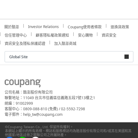
Investor Relations
關於酷澎
Coupang使用者條款
退換貨政策
信任管理中心
顧客隱私權政策通知
安心購物
資訊安全
資訊安全及隱私保護認證
加入酷澎商城
Global Site
公司名稱：酷澎股份有限公司
聯繫地址：11049 台北市信義區信義路五段7號13樓之1
統編：91002999
客服中心：0809-088-810 (免費) / 02-5592-7298
電子郵件：help_tw@coupang.com
©Coupang Taiwan Co., Ltd. 保留所有權利。
本網站上顯示的所有商標、標誌和服務標誌均為酷澎股份有限公司和/或其在美國和其
他國家/地區註冊之關聯公司之所屬財產。