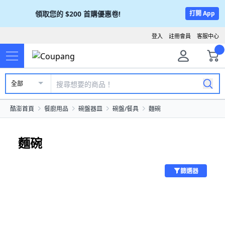
領取您的
$200
首購優惠卷!
打開 App
登入
註冊會員
客服中心
全部
酷澎首頁
餐廚用品
碗盤器皿
碗盤/餐具
麵碗
麵碗
篩選器