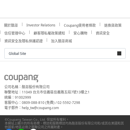
Investor Relations
關於酷澎
Coupang使用者條款
退換貨政策
信任管理中心
顧客隱私權政策通知
安心購物
資訊安全
資訊安全及隱私保護認證
加入酷澎商城
Global Site
公司名稱：酷澎股份有限公司
聯繫地址：11049 台北市信義區信義路五段7號13樓之1
統編：91002999
客服中心：0809-088-810 (免費) / 02-5592-7298
電子郵件：help_tw@coupang.com
©Coupang Taiwan Co., Ltd. 保留所有權利。
本網站上顯示的所有商標、標誌和服務標誌均為酷澎股份有限公司和/或其在美國和其
他國家/地區註冊之關聯公司之所屬財產。