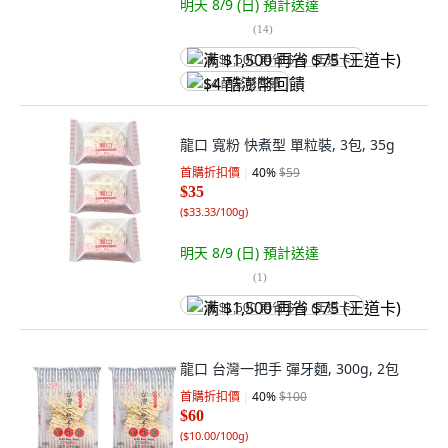
明天 8/9 (日)
預計送達
(
14
)
满 $1,500 再省 $75 (王道卡)
$4 酷澎幣回饋
龍口 寬粉 快煮型 單粒裝, 3包, 35g
首購折扣價
40
%
$59
$35
(
$33.33/100g
)
明天 8/9 (日)
預計送達
(
1
)
满 $1,500 再省 $75 (王道卡)
龍口 台灣一把手 彈牙麵, 300g, 2包
首購折扣價
40
%
$100
$60
(
$10.00/100g
)