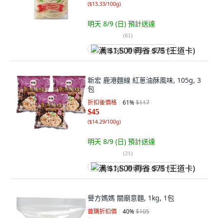
(
$13.33/100g
)
明天 8/9 (日)
預計送達
(
61
)
满 $1,500 再省 $75 (王道卡)
新宏 鹿港麵線 紅蔥油酥風味, 105g, 3
包
折扣後價格
61
%
$117
$45
(
$14.29/100g
)
明天 8/9 (日)
預計送達
(
21
)
满 $1,500 再省 $75 (王道卡)
譽方媽媽 關廟意麵, 1kg, 1包
首購折扣價
40
%
$105