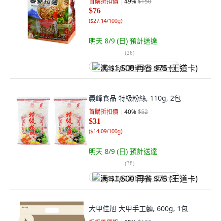
首購折扣價
49
%
$150
$76
(
$27.14/100g
)
明天 8/9 (日)
預計送達
(
26
)
满 $1,500 再省 $75 (王道卡)
義峰食品 特級粉絲, 110g, 2包
首購折扣價
40
%
$52
$31
(
$14.09/100g
)
明天 8/9 (日)
預計送達
(
38
)
满 $1,500 再省 $75 (王道卡)
大甲佳旭 大甲手工麵, 600g, 1包