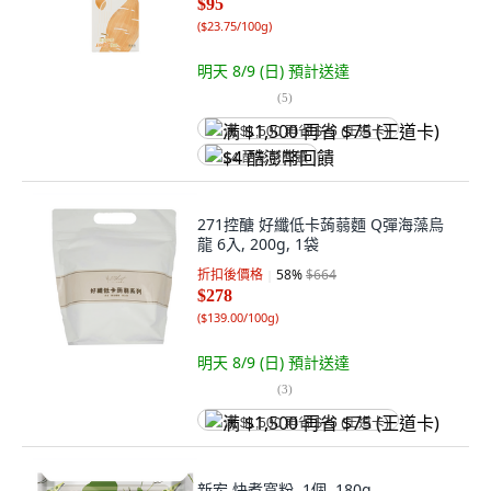
$95
(
$23.75/100g
)
明天 8/9 (日)
預計送達
(
5
)
满 $1,500 再省 $75 (王道卡)
$4 酷澎幣回饋
271控醣 好纖低卡蒟蒻麵 Q彈海藻烏
龍 6入, 200g, 1袋
折扣後價格
58
%
$664
$278
(
$139.00/100g
)
明天 8/9 (日)
預計送達
(
3
)
满 $1,500 再省 $75 (王道卡)
新宏 快煮寬粉, 1個, 180g