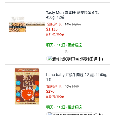
Tasty Mori 森本味 蕎麥拉麵 6包,
450g, 12袋
首購折扣價
14
%
$1,335
$1,135
(
$21.02/100g
)
明天 8/9 (日)
預計送達
(
1
)
满 $1,500 再省 $75 (王道卡)
haha baby 紅燒牛肉麵 2入組, 1160g,
1套
首購折扣價
40
%
$460
$276
(
$23.79/100g
)
明天 8/9 (日)
預計送達