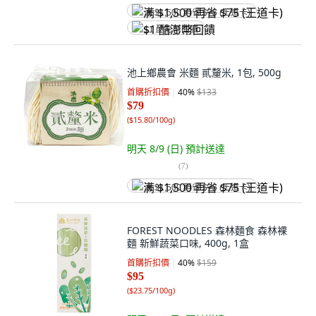
满 $1,500 再省 $75 (王道卡)
$1 酷澎幣回饋
池上鄉農會 米麵 貳釐米, 1包, 500g
首購折扣價
40
%
$133
$79
(
$15.80/100g
)
明天 8/9 (日)
預計送達
(
7
)
满 $1,500 再省 $75 (王道卡)
FOREST NOODLES 森林麵食 森林裸
麵 新鮮蔬菜口味, 400g, 1盒
首購折扣價
40
%
$159
$95
(
$23.75/100g
)