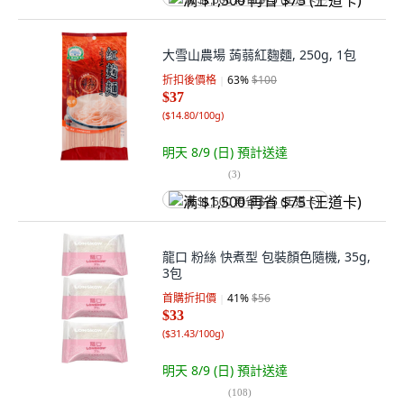
满 $1,500 再省 $75 (王道卡)
大雪山農場 蒟蒻紅麴麵, 250g, 1包
折扣後價格
63
%
$100
$37
(
$14.80/100g
)
明天 8/9 (日)
預計送達
(
3
)
满 $1,500 再省 $75 (王道卡)
龍口 粉絲 快煮型 包裝顏色隨機, 35g,
3包
首購折扣價
41
%
$56
$33
(
$31.43/100g
)
明天 8/9 (日)
預計送達
(
108
)