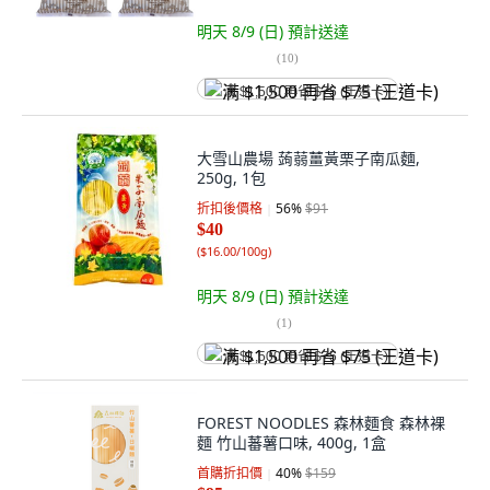
明天 8/9 (日)
預計送達
(
10
)
满 $1,500 再省 $75 (王道卡)
大雪山農場 蒟蒻薑黃栗子南瓜麵,
250g, 1包
折扣後價格
56
%
$91
$40
(
$16.00/100g
)
明天 8/9 (日)
預計送達
(
1
)
满 $1,500 再省 $75 (王道卡)
FOREST NOODLES 森林麵食 森林裸
麵 竹山蕃薯口味, 400g, 1盒
首購折扣價
40
%
$159