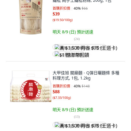
鐵棍 純手工鐵棍粉絲, 200g, 1包
首購折扣價
40
%
$66
$39
(
$19.50/100g
)
明天 8/9 (日)
預計送達
(
24
)
满 $1,500 再省 $75 (王道卡)
$1 酷澎幣回饋
大甲佳旭 關廟麵 - Q彈日曬麵條 多種
料理方式, 1包, 1.2kg
首購折扣價
40
%
$148
$88
(
$7.33/100g
)
明天 8/9 (日)
預計送達
(
13
)
满 $1,500 再省 $75 (王道卡)