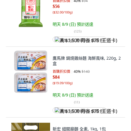
首購折扣價
40
%
$94
$56
(
$32.00/100g
)
明天 8/9 (日)
預計送達
(
125
)
满 $1,500 再省 $75 (王道卡)
鷹馬牌 鍋燒雞絲麵 海鮮風味, 220g, 2
盒
首購折扣價
40
%
$140
$84
(
$19.09/100g
)
明天 8/9 (日)
預計送達
(
11
)
满 $1,500 再省 $75 (王道卡)
新宏 細關廟麵 全素, 1kg, 1包