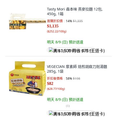
Tasty Mori 森本味 燕麥拉麵 12包,
450g, 1箱
首購折扣價
14
%
$1,335
$1,135
(
$252.22/100g
)
明天 8/9 (日)
預計送達
满 $1,500 再省 $75 (王道卡)
VEGECIAN 摩素師 焙煎胡麻刀削湯麵
285g, 1袋
折扣後價格
58
%
$198
$82
(
$28.77/100g
)
明天 8/9 (日)
預計送達
(
1
)
满 $1,500 再省 $75 (王道卡)