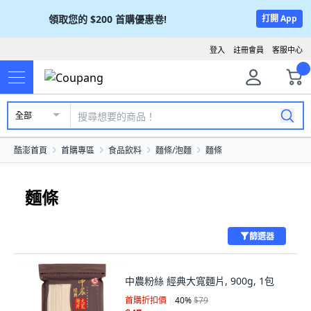
領取您的
$200
首購優惠卷!
打開 App
登入
註冊會員
客服中心
全部
酷澎首頁
首購專區
食品飲料
麵條/泡麵
麵條
麵條
篩選器
中農粉絲 經典大寬麵片, 900g, 1包
首購折扣價
40
%
$79