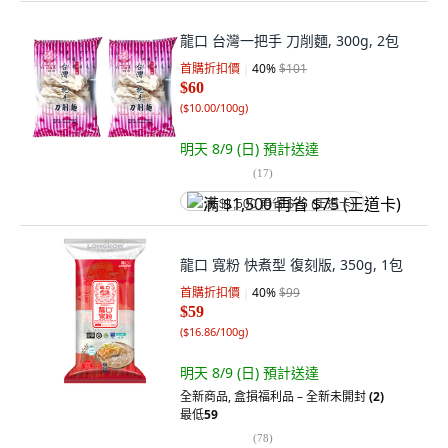
龍口 台灣一把手 刀削麵, 300g, 2包
首購折扣價
40
%
$101
$60
(
$10.00/100g
)
明天 8/9 (日)
預計送達
(
17
)
满 $1,500 再省 $75 (王道卡)
龍口 寬粉 快煮型 復刻版, 350g, 1包
首購折扣價
40
%
$99
$59
(
$16.86/100g
)
明天 8/9 (日)
預計送達
全新商品
,
盒損福利品 – 全新未開封
(2)
最低
59
(
78
)