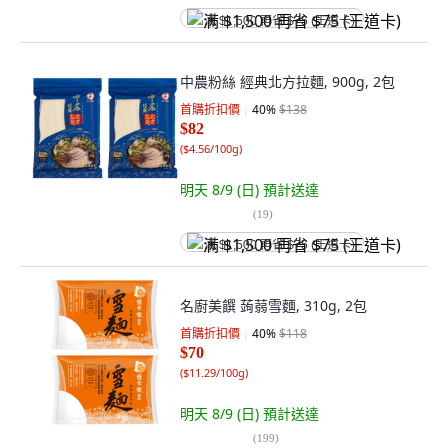
满 $1,500 再省 $75 (王道卡)
中農粉絲 經典北方拉麵, 900g, 2包
首購折扣價
40
%
$138
$82
(
$4.56/100g
)
明天 8/9 (日)
預計送達
(
19
)
满 $1,500 再省 $75 (王道卡)
名廚美饌 蒟蒻雪麵, 310g, 2包
首購折扣價
40
%
$118
$70
(
$11.29/100g
)
明天 8/9 (日)
預計送達
(
199
)