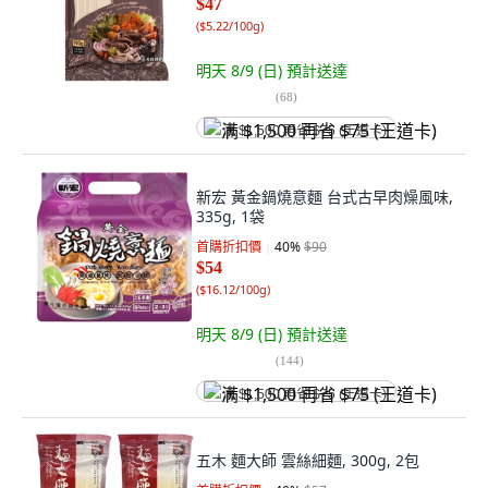
$47
(
$5.22/100g
)
明天 8/9 (日)
預計送達
(
68
)
满 $1,500 再省 $75 (王道卡)
新宏 黃金鍋燒意麵 台式古早肉燥風味,
335g, 1袋
首購折扣價
40
%
$90
$54
(
$16.12/100g
)
明天 8/9 (日)
預計送達
(
144
)
满 $1,500 再省 $75 (王道卡)
五木 麵大師 雲絲細麵, 300g, 2包