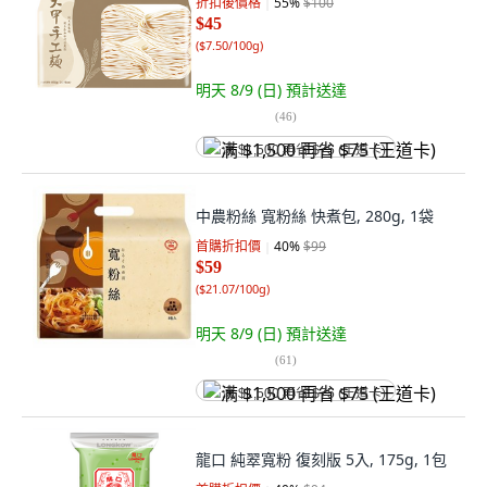
折扣後價格
55
%
$100
$45
(
$7.50/100g
)
明天 8/9 (日)
預計送達
(
46
)
满 $1,500 再省 $75 (王道卡)
中農粉絲 寬粉絲 快煮包, 280g, 1袋
首購折扣價
40
%
$99
$59
(
$21.07/100g
)
明天 8/9 (日)
預計送達
(
61
)
满 $1,500 再省 $75 (王道卡)
龍口 純翠寬粉 復刻版 5入, 175g, 1包