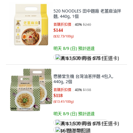
520 NOODLES 田中麵廠 老薑麻油拌
麵, 440g, 1個
首購折扣價
40
%
$240
$144
(
$32.73/100g
)
明天 8/9 (日)
預計送達
满 $1,500 再省 $75 (王道卡)
懋勝堂生機 台灣油蔥拌麵 4包入,
440g, 2個
首購折扣價
40
%
$198
$118
(
$13.41/100g
)
明天 8/9 (日)
預計送達
满 $1,500 再省 $75 (王道卡)
$6 酷澎幣回饋