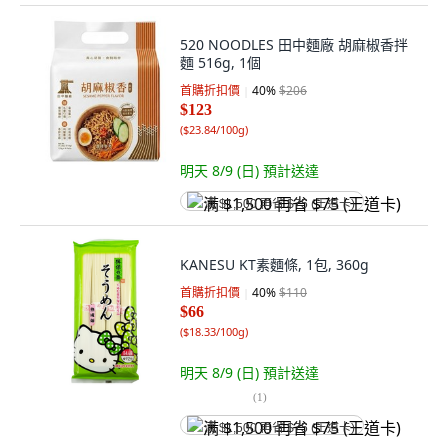
520 NOODLES 田中麵廠 胡麻椒香拌
麵 516g, 1個
首購折扣價
40
%
$206
$123
(
$23.84/100g
)
明天 8/9 (日)
預計送達
满 $1,500 再省 $75 (王道卡)
KANESU KT素麵條, 1包, 360g
首購折扣價
40
%
$110
$66
(
$18.33/100g
)
明天 8/9 (日)
預計送達
(
1
)
满 $1,500 再省 $75 (王道卡)