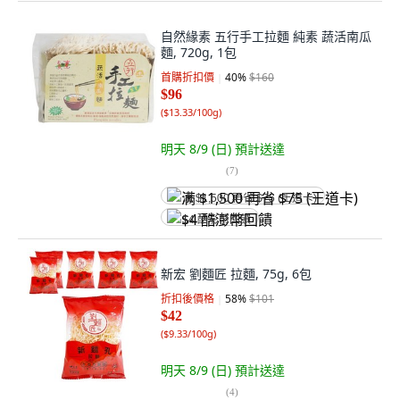
自然緣素 五行手工拉麵 純素 蔬活南瓜
麵, 720g, 1包
首購折扣價
40
%
$160
$96
(
$13.33/100g
)
明天 8/9 (日)
預計送達
(
7
)
满 $1,500 再省 $75 (王道卡)
$4 酷澎幣回饋
新宏 劉麵匠 拉麵, 75g, 6包
折扣後價格
58
%
$101
$42
(
$9.33/100g
)
明天 8/9 (日)
預計送達
(
4
)