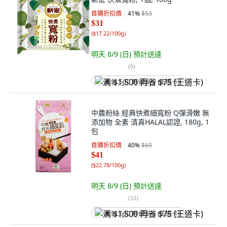
首購折扣價
41
%
$53
$31
(
$17.22/100g
)
明天 8/9 (日)
預計送達
(
9
)
满 $1,500 再省 $75 (王道卡)
中農粉絲 經典快煮細寬粉 Q彈滑嫩 無
添加物 全素 清真HALAL認證, 180g, 1
包
首購折扣價
40
%
$69
$41
(
$22.78/100g
)
明天 8/9 (日)
預計送達
(
53
)
满 $1,500 再省 $75 (王道卡)