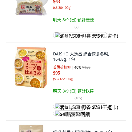
$63
(
$6.30/100g
)
明天 8/9 (日)
預計送達
(
7
)
满 $1,500 再省 $75 (王道卡)
DAISHO 大逸昌 綜合速食冬粉,
164.8g, 1包
首購折扣價
40
%
$159
$95
(
$57.65/100g
)
明天 8/9 (日)
預計送達
(
105
)
满 $1,500 再省 $75 (王道卡)
$4 酷澎幣回饋