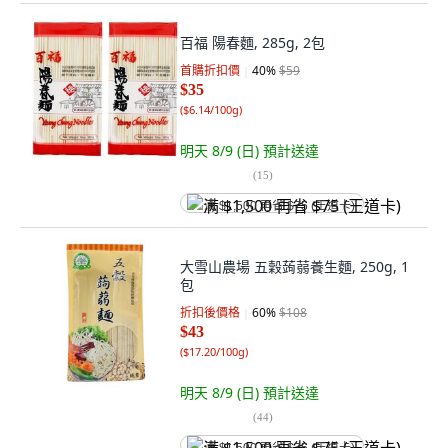
百福 陽春麵, 285g, 2包
首購折扣價
40
%
$59
$35
(
$6.14/100g
)
明天 8/9 (日)
預計送達
(
15
)
满 $1,500 再省 $75 (王道卡)
大雪山農場 五穀蒟蒻養生麵, 250g, 1
包
折扣後價格
60
%
$108
$43
(
$17.20/100g
)
明天 8/9 (日)
預計送達
(
44
)