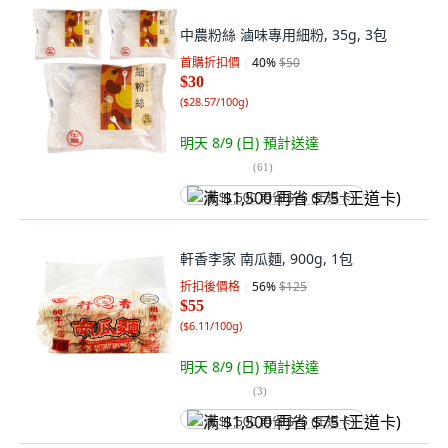
中農粉絲 滷味專用細粉, 35g, 3包
首購折扣價
40
%
$50
$30
(
$28.57/100g
)
明天 8/9 (日)
預計送達
(
61
)
满 $1,500 再省 $75 (王道卡)
軒香李家 南瓜麵, 900g, 1包
折扣後價格
56
%
$125
$55
(
$6.11/100g
)
明天 8/9 (日)
預計送達
(
3
)
满 $1,500 再省 $75 (王道卡)