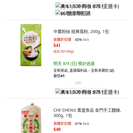
满 $1,500 再省 $75 (王道卡)
$6 酷澎幣回饋
中農粉絲 經典寬粉, 200g, 1包
首購折扣價
40
%
$69
$41
(
$20.50/100g
)
明天 8/9 (日)
預計送達
全新商品
,
盒損福利品 – 全新未開封
(2)
最低
41
(
59
)
满 $1,500 再省 $75 (王道卡)
CHI-SHENG 耆盛食品 金門手工麵線,
300g, 1包
首購折扣價
41
%
$68
$40