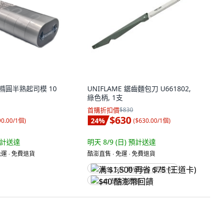
絲 橢圓半熟起司模 10
UNIFLAME 鋸齒麵包刀 U661802,
綠色柄, 1支
首購折扣價
$830
$630
24
%
90.00/1個
)
(
$630.00/1個
)
計送達
明天 8/9 (日)
預計送達
運 ∙ 免費退貨
酷澎直售 ∙ 免運 ∙ 免費退貨
满 $1,500 再省 $75 (王道卡)
$40 酷澎幣回饋