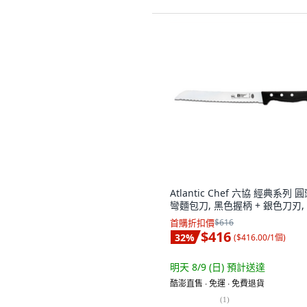
Atlantic Chef 六協 經典系列 
彎麵包刀, 黑色握柄 + 銀色刀刃,
首購折扣價
$616
$416
32
%
(
$416.00/1個
)
明天 8/9 (日)
預計送達
酷澎直售 ∙ 免運 ∙ 免費退貨
(
1
)