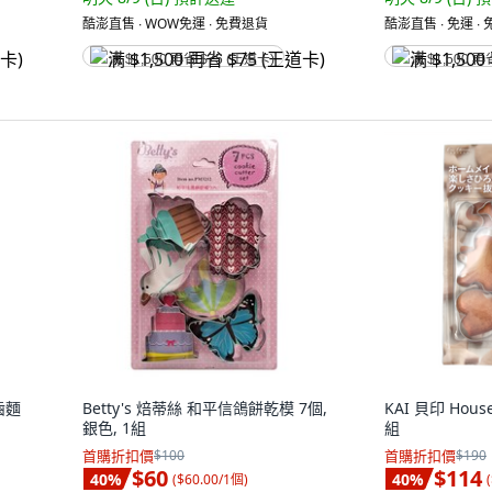
酷澎直售 ∙ WOW免運 ∙ 免費退貨
酷澎直售 ∙ 免運 ∙
满 $1,500 再省 $75 (王道卡)
满 $1,500 再
鋸齒麵
Betty's 焙蒂絲 和平信鴿餅乾模 7個,
KAI 貝印 Hous
銀色, 1組
組
首購折扣價
$100
首購折扣價
$190
$60
$114
40
%
40
%
(
$60.00/1個
)
(