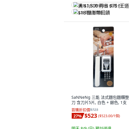
满 $1,500 再省 $75 (王道卡)
$18 酷澎幣回饋
SaNNeNg 三能 法式麵包麵糰
刀 含刀片5片, 白色 + 銀色, 1支
首購折扣價
$723
$523
27
%
(
$523.00/1個
)
明天 8/9 (日)
預計送達