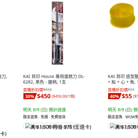
痕刀,
KAI 貝印 House 專用蛋糕刀 DL-
KAI 貝印 造型壓模
6282, 黑色 - 握柄, 1支
+ 船 + 心 + 魚,
首購折扣價
$650
首購折扣價
$93
$450
$55
30
%
40
%
(
$450.00/1個
)
(
$
明天 8/9 (日)
預計送達
明天 8/9 (日)
預
酷澎直售 ∙ 免運 ∙ 免費退貨
酷澎直售 ∙ WOW免
满 $1,500 再省 $75 (王道卡)
满 $1,500 再