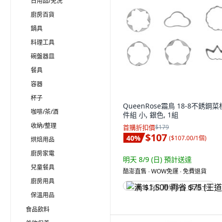
日用品/免洗
廚房百貨
鍋具
料理工具
碗盤器皿
餐具
容器
杯子
QueenRose霜鳥 18-8不銹鋼菜
咖啡/茶/酒
件組 小, 銀色, 1組
收納/整理
首購折扣價
$179
$107
40
%
(
$107.00/1個
)
烘焙用品
廚房家電
明天 8/9 (日)
預計送達
兒童餐具
酷澎直售 ∙ WOW免運 ∙ 免費退貨
廚房用具
满 $1,500 再省 $75 (王道卡)
保溫用品
食品飲料