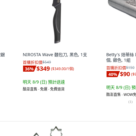
銀銀
NIROSTA Wave 麵包刀, 黑色, 1支
Betty's 焙蒂
個, 銀色, 1組
首購折扣價
$549
$349
首購折扣價
$150
36
%
(
$349.00/1個
)
$90
40
%
(
$
明天 8/9 (日)
預計送達
明天 8/9 (日)
預
酷澎直售 ∙ 免運 ∙ 免費退貨
酷澎直售 ∙ WOW免
(
1
)