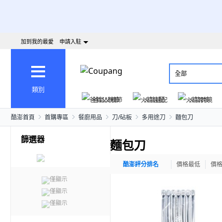
加到我的最愛
申請入駐
全部
類別
爸氣父親節
火箭速配
火箭跨境
酷澎首頁
首購專區
餐廚用品
刀/砧板
多用途刀
麵包刀
篩選器
麵包刀
酷澎評分排名
價格最低
價
僅顯示
僅顯示
僅顯示