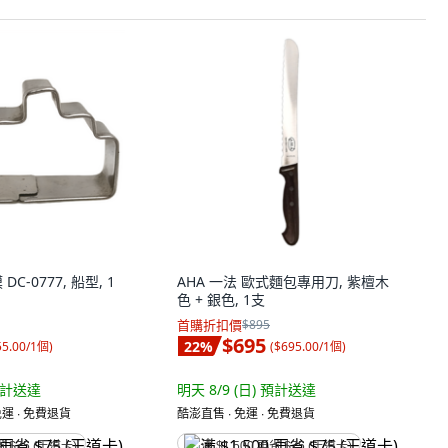
DC-0777, 船型, 1
AHA 一法 歐式麵包專用刀, 紫檀木
色 + 銀色, 1支
首購折扣價
$895
$695
22
%
55.00/1個
)
(
$695.00/1個
)
計送達
明天 8/9 (日)
預計送達
運 ∙ 免費退貨
酷澎直售 ∙ 免運 ∙ 免費退貨
省 $75 (王道卡)
满 $1,500 再省 $75 (王道卡)