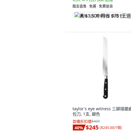
酷澎直售 ∙ 免運 ∙ 免費退貨
满 $1,500 再省 $75 (王道卡)
taylor's eye witness 三鉚接
包刀, 1支, 銀色
首購折扣價
$409
$245
40
%
(
$245.00/1個
)