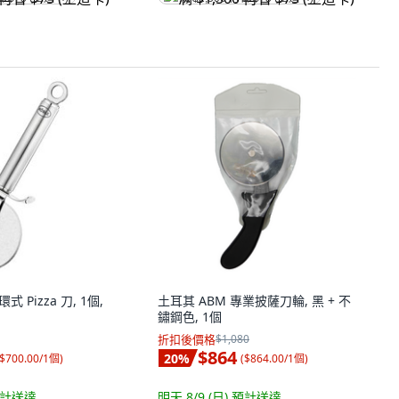
式 Pizza 刀, 1個,
土耳其 ABM 專業披薩刀輪, 黑 + 不
鏽鋼色, 1個
折扣後價格
$1,080
$864
20
%
$700.00/1個
)
(
$864.00/1個
)
計送達
明天 8/9 (日)
預計送達