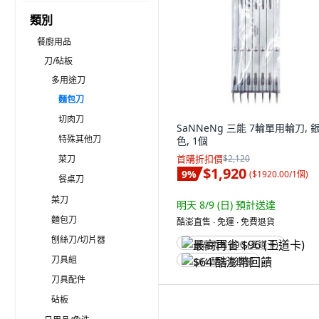
類別
餐廚用品
刀/砧板
多用途刀
麵包刀
切肉刀
SaNNeNg 三能 7輪單用輪刀, 
特殊其他刀
色, 1個
首購折扣價
$2,120
菜刀
$1,920
9
%
(
$1920.00/1個
)
餐桌刀
菜刀
明天 8/9 (日)
預計送達
麵包刀
酷澎直售 ∙ 免運 ∙ 免費退貨
刨絲刀/切片器
最高再省 $96 (王道卡)
刀具組
$64 酷澎幣回饋
刀具配件
砧板