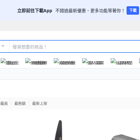
立即前往下載App
不錯過最新優惠、更多功能等著你！
下載
嬰幼兒
保健醫療
美妝保養
個人清潔
玩具休閒
格最高
最熱銷
最新上架