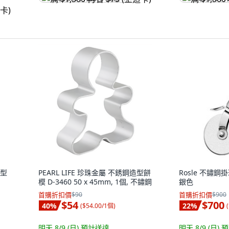
整型
PEARL LIFE 珍珠金屬 不銹鋼造型餅
Rosle 不鏽鋼掛環
模 D-3460 50 x 45mm, 1個, 不鏽鋼
銀色
首購折扣價
$90
首購折扣價
$900
$54
$700
40
%
22
%
(
$54.00/1個
)
(
明天 8/9 (日)
預計送達
明天 8/9 (日)
預