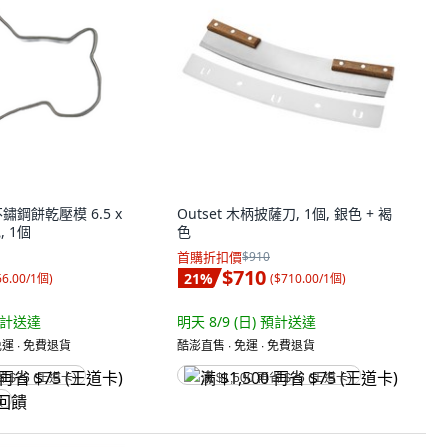
不鏽鋼餅乾壓模 6.5 x
Outset 木柄披薩刀, 1個, 銀色 + 褐
色, 1個
色
首購折扣價
$910
$710
21
%
66.00/1個
)
(
$710.00/1個
)
計送達
明天 8/9 (日)
預計送達
運 ∙ 免費退貨
酷澎直售 ∙ 免運 ∙ 免費退貨
省 $75 (王道卡)
满 $1,500 再省 $75 (王道卡)
饋