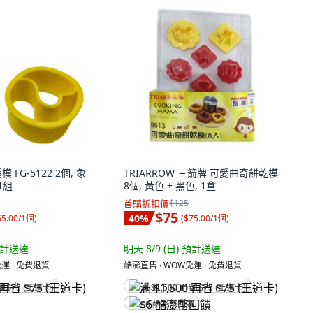
 FG-5122 2個, 象
TRIARROW 三箭牌 可愛曲奇餅乾模
 1組
8個, 黃色 + 黑色, 1盒
首購折扣價
$125
$75
40
%
55.00/1個
)
(
$75.00/1個
)
計送達
明天 8/9 (日)
預計送達
運 ∙ 免費退貨
酷澎直售 ∙ WOW免運 ∙ 免費退貨
省 $75 (王道卡)
满 $1,500 再省 $75 (王道卡)
$6 酷澎幣回饋