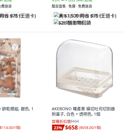
 免費退貨
酷澎直售 ∙ 免運 ∙ 免費退貨
省 $75 (王道卡)
满 $1,500 再省 $75 (王道卡)
$26 酷澎幣回饋
e 餅乾模組, 銀色, 1
AKEBONO 曙產業 橫切吐司切割器
附蓋子, 白色 + 透明色, 1個
首購折扣價
$858
$658
23
%
$114.00/1個
)
(
$658.00/1個
)