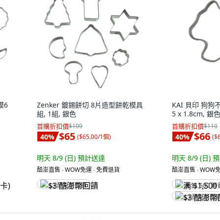
模6
Zenker 鍍錫餅切 8片造型餅乾模具
KAI 貝印 狗狗
組, 1組, 銀色
5 x 1.8cm, 銀
首購折扣價
$109
首購折扣價
$110
$65
$66
40
%
40
%
(
$65.00/1個
)
(
$
明天 8/9 (日)
預計送達
明天 8/9 (日)
預
酷澎直售 ∙ WOW免運 ∙ 免費退貨
酷澎直售 ∙ WOW免
$3 酷澎幣回饋
满 $1,500 再
$3 酷澎幣回