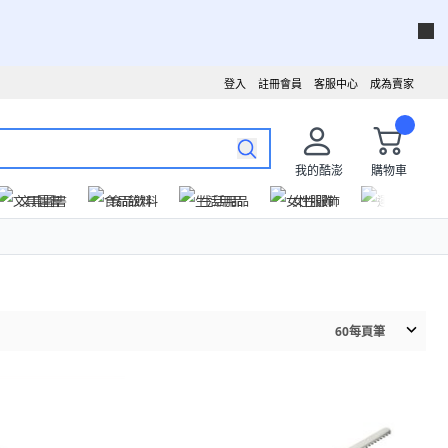
登入
註冊會員
客服中心
成為賣家
我的酷澎
購物車
文具圖書
食品飲料
生活用品
女性服飾
運動戶外
60
每頁筆