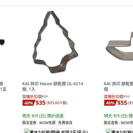
圓頭
KAI 貝印 House 餅乾模 DL-6214
KAI 貝印 餅乾模 
 1支
樹, 1入
個
首購折扣價
$59
首購折扣價
$93
$35
$55
40
%
40
%
(
$35.00/1個
)
(
$
明天 8/9 (日)
預計送達
明天 8/9 (日)
預
酷澎直售 ∙ WOW免運 ∙ 免費退貨
酷澎直售 ∙ WOW免
满 $1,500 再省 $75 (王道卡)
满 $1,500 再