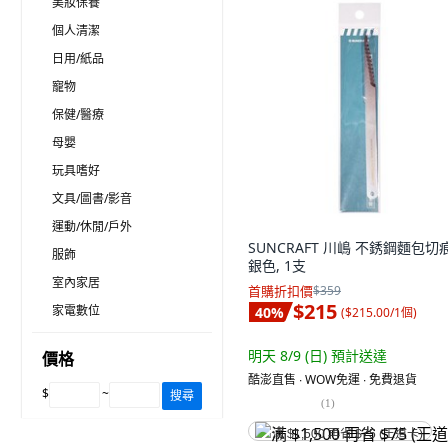
美妝保養
個人清潔
日用/紙品
寵物
保健/醫療
母嬰
玩具嗜好
文具/圖書/影音
運動/休閒/戶外
SUNCRAFT 川嶋 不銹鋼麵包切
服飾
銀色, 1支
室內家居
首購折扣價
$359
$215
家電數位
40
%
(
$215.00/1個
)
明天 8/9 (日)
預計送達
價格
酷澎直售 ∙ WOW免運 ∙ 免費退貨
$
~
搜尋
(
1
)
满 $1,500 再省 $75 (王道卡)