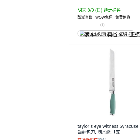
明天 8/9 (日)
預計送達
酷澎直售 ∙ WOW免運 ∙ 免費退貨
(
1
)
满 $1,500 再省 $75 (王道卡)
taylor's eye witness Syracuse
齒麵包刀, 湖水綠, 1支
首購折扣價
$545