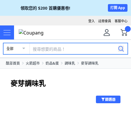
領取您的
$200
首購優惠卷!
打開 App
登入
註冊會員
客服中心
全部
酷澎首頁
火箭超市
奶品&蛋
調味乳
麥芽調味乳
麥芽調味乳
篩選器