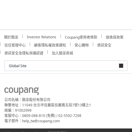
Investor Relations
關於酷澎
Coupang使用者條款
退換貨政策
信任管理中心
顧客隱私權政策通知
安心購物
資訊安全
資訊安全及隱私保護認證
加入酷澎商城
Global Site
公司名稱：酷澎股份有限公司
聯繫地址：11049 台北市信義區信義路五段7號13樓之1
統編：91002999
客服中心：0809-088-810 (免費) / 02-5592-7298
電子郵件：help_tw@coupang.com