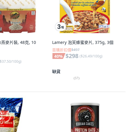
原味燕麥片裝, 48克, 10
Lamery 泡芙蜂蜜麥片, 375g, 3個
首購折扣價
$497
$298
40
%
(
$26.49/100g
)
$37.50/100g
)
缺貨
(
57
)