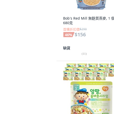
Bob's Red Mill 無麩質燕麥, 1 個
680克
首購折扣價
$290
$156
46
%
缺貨
(
11
)