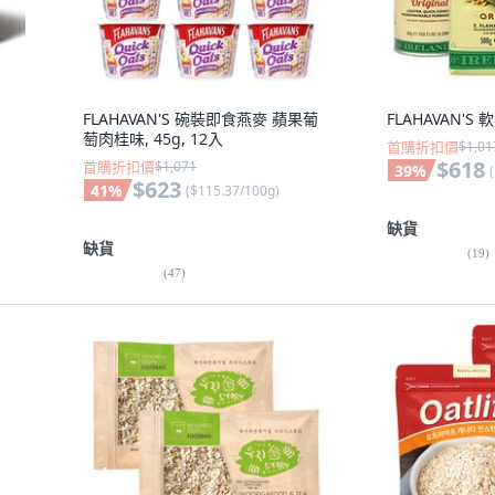
FLAHAVAN'S 碗裝即食燕麥 蘋果葡
FLAHAVAN'S
萄肉桂味, 45g, 12入
首購折扣價
$1,01
$618
首購折扣價
$1,071
39
%
(
$623
41
%
(
$115.37/100g
)
缺貨
缺貨
(
19
)
(
47
)