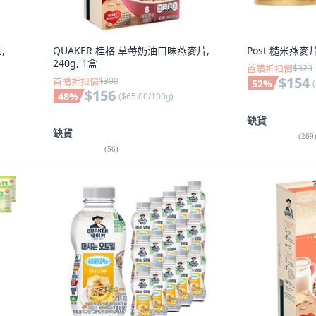
,
QUAKER 桂格 草莓奶油口味燕麥片,
Post 糙米燕麥片,
240g, 1盒
首購折扣價
$323
$154
首購折扣價
$300
52
%
(
$156
48
%
(
$65.00/100g
)
缺貨
缺貨
(
269
(
56
)