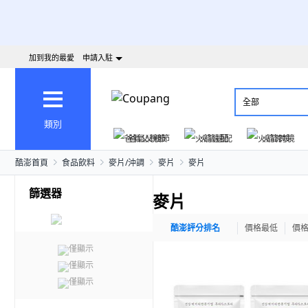
加到我的最愛
申請入駐
全部
類別
爸氣父親節
火箭速配
火箭跨境
酷澎首頁
食品飲料
麥片/沖調
麥片
麥片
篩選器
麥片
酷澎評分排名
價格最低
價
僅顯示
僅顯示
僅顯示