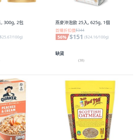
 300g, 2包
燕麥沖泡飲 25入, 625g, 1個
首購折扣價
$344
$151
56
%
$25.67/100g
)
(
$24.16/100g
)
缺貨
)
(
38
)