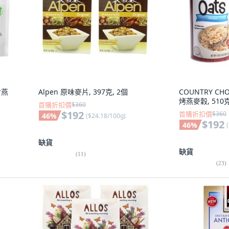
食燕
Alpen 原味麥片, 397克, 2個
COUNTRY CHO
烤燕麥穀, 510克
首購折扣價
$360
$192
首購折扣價
$360
46
%
(
$24.18/100g
)
$192
46
%
(
缺貨
缺貨
(
11
)
(
23
)