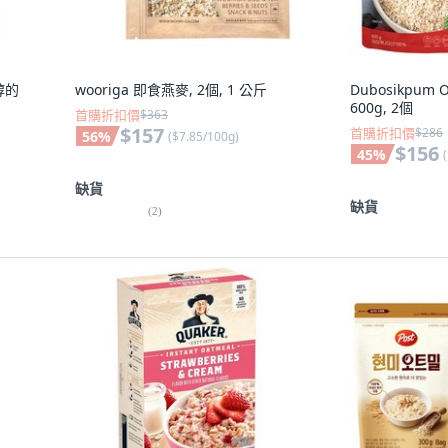
醇的
wooriga 即食燕麥, 2個, 1 公斤
Dubosikpum 
600g, 2個
首購折扣價
$363
$157
首購折扣價
$286
56
%
(
$7.85/100g
)
$156
45
%
(
缺貨
缺貨
(
2
)