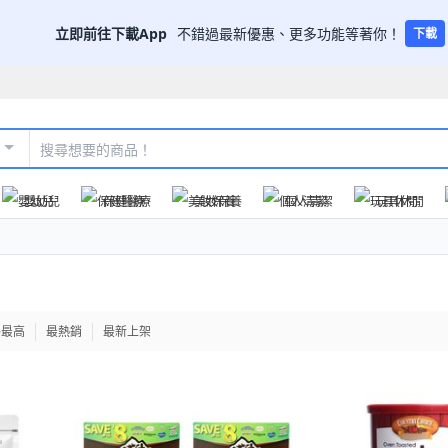
立即前往下載App
不錯過最新優惠、更多功能等著你！
下載
嬰幼兒
保健醫療
美妝保養
個人清潔
玩具休閒
格最高
最熱銷
最新上架