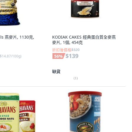
lls 燕麥片, 1130克,
KODIAK CAKES 經典蛋白質全麥燕
麥片, 1個, 454克
折扣後價格
$320
$139
56
%
$14.87/100g
)
缺貨
(
1
)