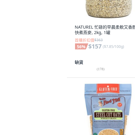
NATUREL 忙碌的早晨柔軟又香
快煮燕麥, 2kg, 1罐
首購折扣價
$363
$157
56
%
(
$7.85/100g
)
缺貨
(
178
)