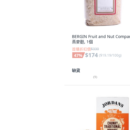
BERGIN Fruit and Nut Compa
燕麥麩, 1個
首購折扣價
$330
$174
47
%
(
$19.19/100g
)
缺貨
(
9
)