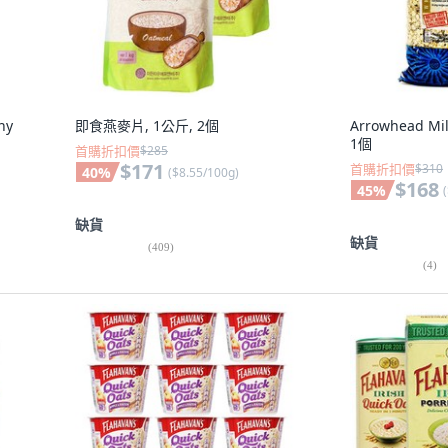
ny
即食燕麥片, 1公斤, 2個
Arrowhead Mi
1個
首購折扣價
$285
$171
首購折扣價
$310
40
%
(
$8.55/100g
)
$168
45
%
(
缺貨
缺貨
(
409
)
(
4
)