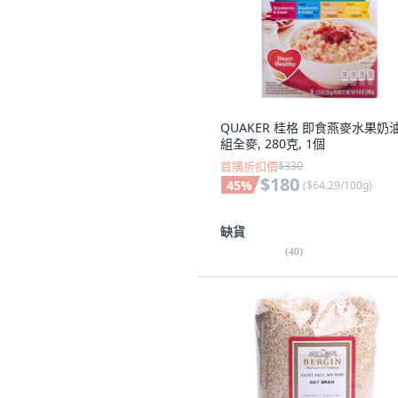
QUAKER 桂格 即食燕麥水果奶
組全麥, 280克, 1個
首購折扣價
$330
$180
45
%
(
$64.29/100g
)
缺貨
(
40
)