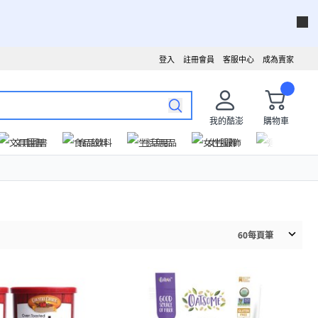
登入
註冊會員
客服中心
成為賣家
我的酷澎
購物車
文具圖書
食品飲料
生活用品
女性服飾
運動戶外
60
每頁筆