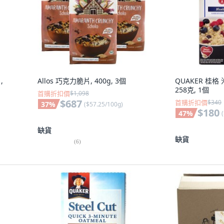
,
Allos 巧克力脆片, 400g, 3個
QUAKER 桂
258克, 1個
首購折扣價
$1,098
$687
首購折扣價
$340
37
%
(
$57.25/100g
)
$180
47
%
(
缺貨
缺貨
(
6
)