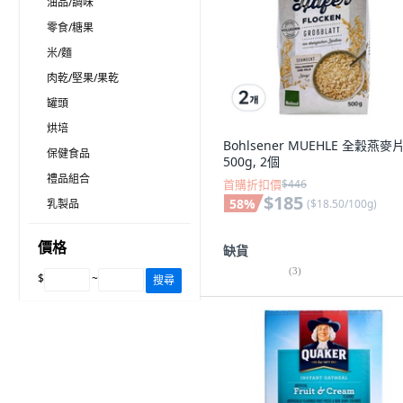
油品/調味
零食/糖果
米/麵
肉乾/堅果/果乾
罐頭
烘培
Bohlsener MUEHLE 全穀燕麥片
保健食品
500g, 2個
禮品組合
首購折扣價
$446
$185
58
%
(
$18.50/100g
)
乳製品
價格
缺貨
(
3
)
$
~
搜尋