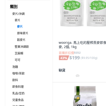
類別
麥片/沖調
麥片
麥片
原味麥片
穀麥片
wooriga. 馬上吃的壓榨燕麥即
麥, 2個, 1kg
堅果沖調飲
首購折扣價
$352
芝麻糊
$199
43
%
(
$9.95/100g
)
可可
泡麵
缺貨
咖啡/茶飲
(
2
)
飲料
即食料理
乳品/豆奶
兒童食品