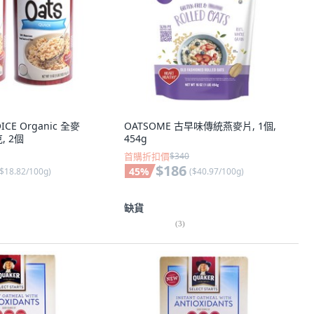
ICE Organic 全麥
OATSOME 古早味傳統燕麥片, 1個,
, 2個
454g
首購折扣價
$340
$186
45
%
$18.82/100g
)
(
$40.97/100g
)
缺貨
(
3
)