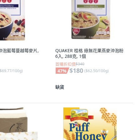
格 沖泡藍莓蔓越莓麥片,
QUAKER 桂格 綠無花果燕麥沖泡粉
6入, 288克, 1個
首購折扣價
$340
$180
47
%
$69.77/100g
)
(
$62.50/100g
)
缺貨