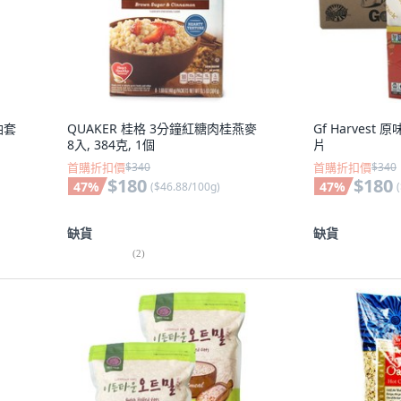
油套
QUAKER 桂格 3分鐘紅糖肉桂燕麥
Gf Harvest 
8入, 384克, 1個
片
首購折扣價
$340
首購折扣價
$340
$180
$180
47
%
47
%
(
$46.88/100g
)
(
缺貨
缺貨
(
2
)