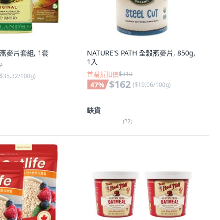
 軟燕麥片套組, 1套
NATURE'S PATH 全穀燕麥片, 850g,
1入
7
首購折扣價
$310
$35.32/100g
)
$162
47
%
(
$19.06/100g
)
缺貨
(
32
)