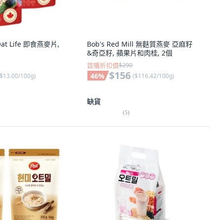
Oat Life 即食燕麥片,
Bob's Red Mill 無麩質燕麥 亞麻籽
&奇亞籽, 蘋果片和肉桂, 2個
首購折扣價
$290
$156
46
%
$13.00/100g
)
(
$116.42/100g
)
缺貨
(
5
)