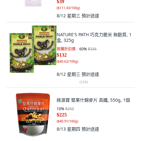
$39
(
$111.43/100g
)
8/12 星期三
預計送達
NATURE'S PATH 巧克力脆米 無麩質, 1
盒, 325g
首購折扣價
60
%
$336
$132
(
$40.62/100g
)
8/12 星期三
預計送達
(
124
)
綠源寶 堅果什錦麥片 高纖, 550g, 1個
10
%
$250
$225
(
$40.91/100g
)
8/13 星期四
預計送達