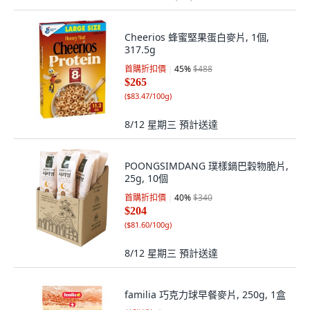
Cheerios 蜂蜜堅果蛋白麥片, 1個,
317.5g
首購折扣價
45
%
$488
$265
(
$83.47/100g
)
8/12 星期三
預計送達
POONGSIMDANG 璞樣鍋巴穀物脆片,
25g, 10個
首購折扣價
40
%
$340
$204
(
$81.60/100g
)
8/12 星期三
預計送達
familia 巧克力球早餐麥片, 250g, 1盒