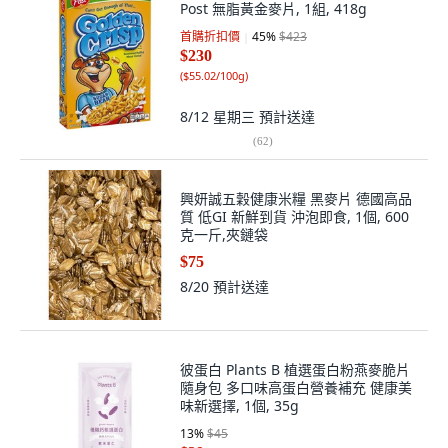
Post 無脂黃金麥片, 1組, 418g
首購折扣價
45
%
$423
$230
(
$55.02/100g
)
8/12 星期三
預計送達
(
62
)
興妍誠五穀健康米糧 黑麥片 德國高品
質 低GI 新鮮到貨 沖泡即食, 1個, 600
克一斤,夾鏈袋
$75
8/20
預計送達
彼蛋白 Plants B 植選蛋白粉燕麥脆片
隨身包 多口味高蛋白營養補充 健康美
味新選擇, 1個, 35g
13
%
$45