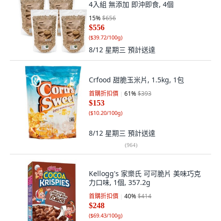
4入組 無添加 即沖即食, 4個
15
%
$656
$556
(
$39.72/100g
)
8/12 星期三
預計送達
Crfood 甜脆玉米片, 1.5kg, 1包
首購折扣價
61
%
$393
$153
(
$10.20/100g
)
8/12 星期三
預計送達
(
964
)
Kellogg's 家樂氏 可可脆片 美味巧克
力口味, 1個, 357.2g
首購折扣價
40
%
$414
$248
(
$69.43/100g
)