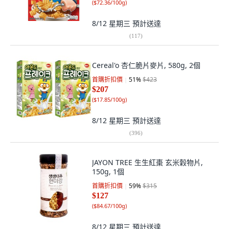
(
$72.36/100g
)
8/12 星期三
預計送達
(
117
)
Cereal'o 杏仁脆片麥片, 580g, 2個
首購折扣價
51
%
$423
$207
(
$17.85/100g
)
8/12 星期三
預計送達
(
396
)
JAYON TREE 生生紅棗 玄米穀物片,
150g, 1個
首購折扣價
59
%
$315
$127
(
$84.67/100g
)
8/12 星期三
預計送達