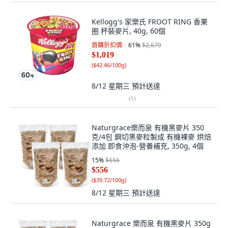
Kellogg's 家樂氏 FROOT RING 香果
圈 杯裝麥片, 40g, 60個
首購折扣價
61
%
$2,679
$1,019
(
$42.46/100g
)
8/12 星期三
預計送達
(
1
)
Naturgrace樂而泉 有機黑麥片 350
克/4包 鋼切黑麥粒製成 有機裸麥 烘焙
添加 即食沖泡-營養補充, 350g, 4個
15
%
$656
$556
(
$39.72/100g
)
8/12 星期三
預計送達
Naturgrace 樂而泉 有機黑麥片 350g