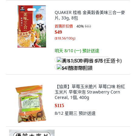
QUAKER 桂格 金黃穀香美味三合一麥
片, 33g, 8包
首購折扣價
40
%
$83
$49
(
$18.56/100g
)
明天 8/10 (一)
預計送達
满 $1,500 再省 $75 (王道卡)
$4 酷澎幣回饋
【協乘】草莓玉米脆片 草莓口味 粉紅
玉米片 早餐沖泡 Strawberry Corn
Cereal, 1個, 400g
$115
8/12 星期三
預計送達