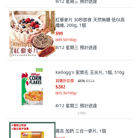
8/12 星期三
預計送達
紅藜麥片 30秒即食 天然無糖 低GI高
纖維, 200g, 1個
$99
(
$49.50/100g
)
8/12 星期三
預計送達
Kellogg's 家樂氏 玉米片, 1個, 510g
首購折扣價
46
%
$524
$282
(
$55.30/100g
)
8/12 星期三
預計送達
(
209
)
廣吉 加鈣 三合一麥片, 1個