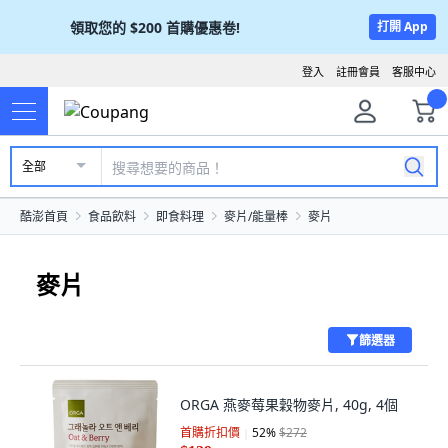
領取您的
$200
首購優惠卷!
打開 App
登入
註冊會員
客服中心
全部
酷澎首頁
食品飲料
即食料理
麥片/能量棒
麥片
麥片
篩選器
ORGA 燕麥莓果穀物麥片, 40g, 4個
首購折扣價
52
%
$272