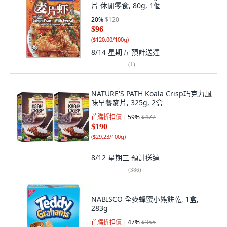
片 休閒零食, 80g, 1個
20
%
$120
$96
(
$120.00/100g
)
8/14 星期五
預計送達
(
1
)
NATURE'S PATH Koala Crisp巧克力風
味早餐麥片, 325g, 2盒
首購折扣價
59
%
$472
$190
(
$29.23/100g
)
8/12 星期三
預計送達
(
386
)
NABISCO 全麥蜂蜜小熊餅乾, 1盒,
283g
首購折扣價
47
%
$355