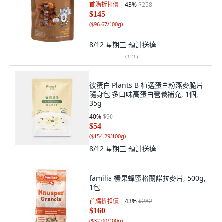
首購折扣價
43
%
$258
$145
(
$96.67/100g
)
8/12 星期三
預計送達
(
121
)
彼蛋白 Plants B 植選蛋白粉燕麥脆片
隨身包 多口味高蛋白營養補充, 1個,
35g
40
%
$90
$54
(
$154.29/100g
)
8/12 星期三
預計送達
familia 榛果蜂蜜格蘭諾拉麥片, 500g,
1包
首購折扣價
43
%
$282
$160
(
$32.00/100g
)