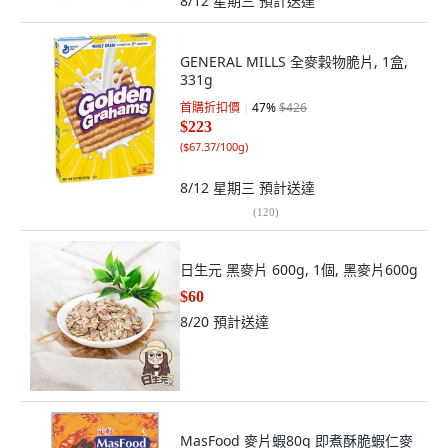
8/12 星期三
預計送達
GENERAL MILLS 全麥穀物脆片, 1盒,
331g
首購折扣價
47
%
$426
$223
(
$67.37/100g
)
8/12 星期三
預計送達
(
120
)
日生元 黑麥片 600g, 1個, 黑麥片600g
$60
8/20
預計送達
MasFood 麥片蝦80g 即煮酥脆蝦仁麥