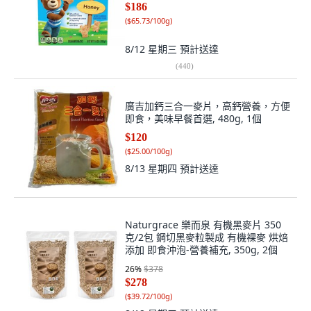
$186
(
$65.73/100g
)
8/12 星期三
預計送達
(
440
)
廣吉加鈣三合一麥片，高鈣營養，方便
即食，美味早餐首選, 480g, 1個
$120
(
$25.00/100g
)
8/13 星期四
預計送達
Naturgrace 樂而泉 有機黑麥片 350
克/2包 鋼切黑麥粒製成 有機裸麥 烘焙
添加 即食沖泡-營養補充, 350g, 2個
26
%
$378
$278
(
$39.72/100g
)