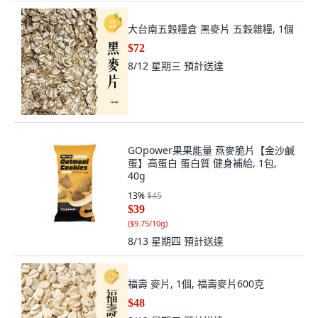
大台南五穀糧倉 黑麥片 五穀雜糧, 1個
$72
8/12 星期三
預計送達
GOpower果果能量 燕麥脆片【金沙鹹
蛋】高蛋白 蛋白質 健身補給, 1包,
40g
13
%
$45
$39
(
$9.75/10g
)
8/13 星期四
預計送達
福壽 麥片, 1個, 福壽麥片600克
$48