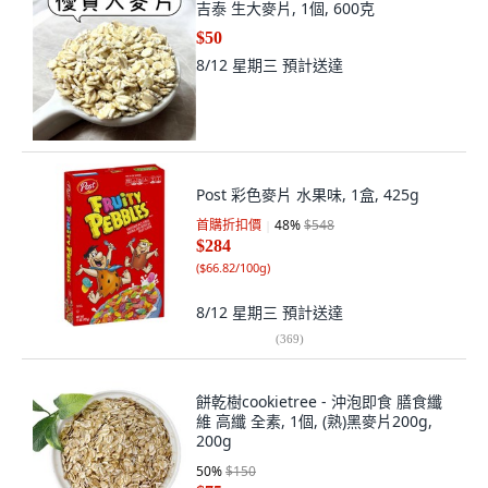
吉泰 生大麥片, 1個, 600克
$50
8/12 星期三
預計送達
Post 彩色麥片 水果味, 1盒, 425g
首購折扣價
48
%
$548
$284
(
$66.82/100g
)
8/12 星期三
預計送達
(
369
)
餅乾樹cookietree - 沖泡即食 膳食纖
維 高纖 全素, 1個, (熟)黑麥片200g,
200g
50
%
$150