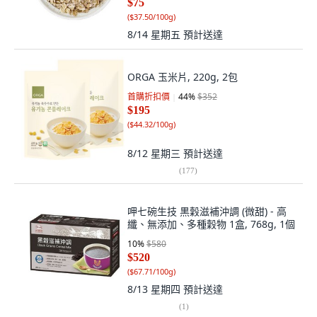
$75
(
$37.50/100g
)
8/14 星期五
預計送達
ORGA 玉米片, 220g, 2包
首購折扣價
44
%
$352
$195
(
$44.32/100g
)
8/12 星期三
預計送達
(
177
)
呷七碗生技 黒穀滋補沖調 (微甜) - 高
纖、無添加、多種穀物 1盒, 768g, 1個
10
%
$580
$520
(
$67.71/100g
)
8/13 星期四
預計送達
(
1
)