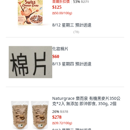
首購折扣價
53
%
$271
$125
(
$50.00/100g
)
8/12 星期三
預計送達
(
78
)
化妝棉片
$60
8/13 星期四
預計送達
Naturgrace 樂而泉 有機黑麥片350公
克*2入 無添加 即沖即食, 350g, 2個
26
%
$378
$278
(
$39.72/100g
)