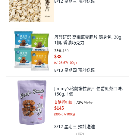
8/12 星期三
預計送達
丹醇研選 高纖燕麥脆片 隨身包, 30g,
1個, 香濃巧克力
35
%
$59
$38
(
$126.67/100g
)
8/13 星期四
預計送達
Jimmy's格蘭諾拉麥片 伯爵紅茶口味,
150g, 1個
首購折扣價
73
%
$545
$145
(
$96.67/100g
)
8/12 星期三
預計送達
(
152
)