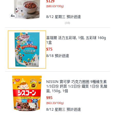
$129
(
$80.63/100g
)
8/12 星期三
預計送達
(
10
)
喜瑞爾 活力五彩球, 1個, 五彩球 160g
1盒
$75
8/18
預計送達
NISSIN 寶可夢 巧克力圈圈 9種維生素
1/3日份 鈣質 1/2日份 鐵質 1日份 乳酸
菌, 150g, 1個
$95
(
$63.33/100g
)
8/12 星期三
預計送達