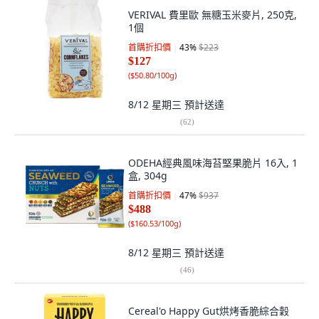
VERIVAL 費里歐 無糖玉米麥片, 250克,
1個
首購折扣價
43
%
$223
$127
(
$50.80/100g
)
8/12 星期三
預計送達
(
62
)
ODEHA經典風味海苔堅果脆片 16入, 1
盒, 304g
首購折扣價
47
%
$937
$488
(
$160.53/100g
)
8/12 星期三
預計送達
(
46
)
Cereal'o Happy Gut烘烤香脆綜合穀