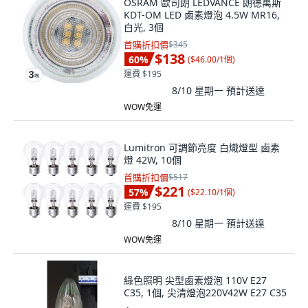
白光, 3個
首購折扣價
$345
$138
60
%
(
$46.00/1個
)
運費 $195
8/10 星期一
預計送達
WOW免運
Lumitron 可調節亮度 白熾燈型 鹵素
燈 42W, 10個
首購折扣價
$517
$221
57
%
(
$22.10/1個
)
運費 $195
8/10 星期一
預計送達
WOW免運
綠色照明 尖型鹵素燈泡 110V E27
C35, 1個, 尖清燈泡220V42W E27 C35
$60
(
$60.00/1個
)
運費 $197