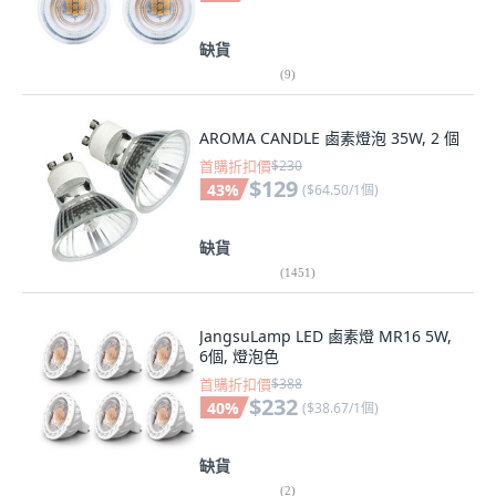
缺貨
(
9
)
AROMA CANDLE 鹵素燈泡 35W, 2 個
首購折扣價
$230
$129
43
%
(
$64.50/1個
)
缺貨
(
1451
)
JangsuLamp LED 鹵素燈 MR16 5W,
6個, 燈泡色
首購折扣價
$388
$232
40
%
(
$38.67/1個
)
缺貨
(
2
)