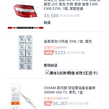
E300 E250, 1個, 駕駛座邊
$5,500
(
$5500.00/1個
)
缺貨
鹵素燈泡10件組 35W, 1套, 暖色
首購折扣價
$389
$233
40
%
(
$233.00/1個
)
暫時缺貨
满 $1,500 再省 $75 (王道卡)
OSRAM 歐司朗 短弧雙端複金屬燈
2000W HQI-TS, 單色, 1盒
首購折扣價
$6,467
$6,267
3
%
(
$6267.00/1個
)
缺貨