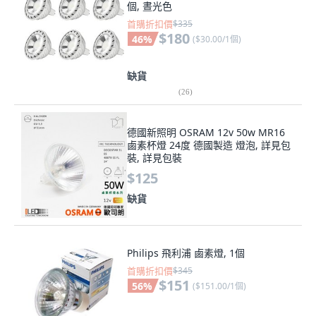
首購折扣價
$335
$180
46
%
(
$30.00/1個
)
缺貨
(
26
)
德國新照明 OSRAM 12v 50w MR16
鹵素杯燈 24度 德國製造 燈泡, 詳見包
裝, 詳見包裝
$125
缺貨
Philips 飛利浦 鹵素燈, 1個
首購折扣價
$345
$151
56
%
(
$151.00/1個
)
缺貨