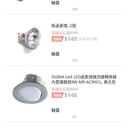
(
48
)
新鹵素燈, 2個
首購折扣價
$345
$149
56
%
(
$74.50/1個
)
缺貨
(
93
)
SIGMA Led LED鹵素燈鎮流器轉換器
內置擴散鉻9W MR-AC9NCL, 黃光色
首購折扣價
$344
$148
56
%
缺貨
(
6
)
SIGMA Led LED鹵素燈鎮流器內置白