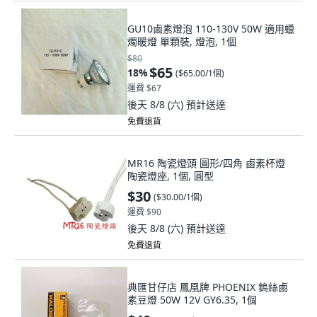
GU10鹵素燈泡 110-130V 50W 適用蠟
燭暖燈 單顆裝, 燈泡, 1個
$80
$65
18
%
(
$65.00/1個
)
運費 $67
後天 8/8 (六)
預計送達
免費退貨
MR16 陶瓷燈頭 圓形/四角 鹵素杯燈
陶瓷燈座, 1個, 圓型
$30
(
$30.00/1個
)
運費 $90
後天 8/8 (六)
預計送達
免費退貨
典匯甘仔店 鳳凰牌 PHOENIX 鎢絲鹵
素豆燈 50W 12V GY6.35, 1個
$40
(
$40.00/1個
)
運費 $67