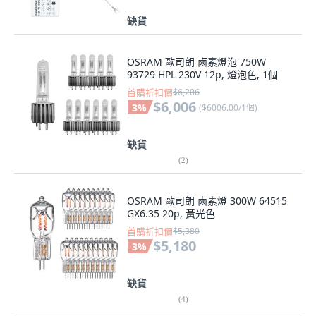
OSRAM 歐司朗 鹵素燈泡 750W
93729 HPL 230V 12p, 燈泡色, 1個
首購折扣價
$6,206
$6,006
3
%
(
$6006.00/1個
)
缺貨
(
2
)
OSRAM 歐司朗 鹵素燈 300W 64515
GX6.35 20p, 黃光色
首購折扣價
$5,380
$5,180
3
%
缺貨
(
4
)