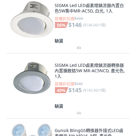
色5W集中MR-AC5D, 白光, 1入
首購折扣價
$334
$146
56
%
(
$146.00/1個
)
缺貨
(
6
)
SIGMA Led LED鹵素燈鎮流器轉換器
內置擴散鉻5W MR-AC5NCD, 晝光色,
1入
首購折扣價
$242
$145
40
%
(
$145.00/1個
)
缺貨
(
4
)
Gunsik BlingGS轉換器外接式LED鹵
素燈泡 5W MR16, 5個, 晝光色
首購折扣價
$189