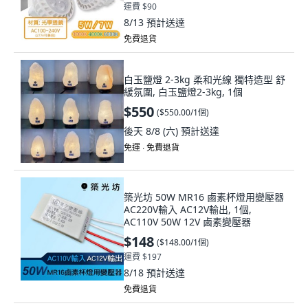
8/13
預計送達
免費退貨
白玉鹽燈 2-3kg 柔和光線 獨特造型 舒
緩氛圍, 白玉鹽燈2-3kg, 1個
$550
(
$550.00/1個
)
後天 8/8 (六)
預計送達
免運 ∙ 免費退貨
築光坊 50W MR16 鹵素杯燈用變壓器
AC220V輸入 AC12V輸出, 1個,
AC110V 50W 12V 鹵素變壓器
$148
(
$148.00/1個
)
運費 $197
8/18
預計送達
免費退貨