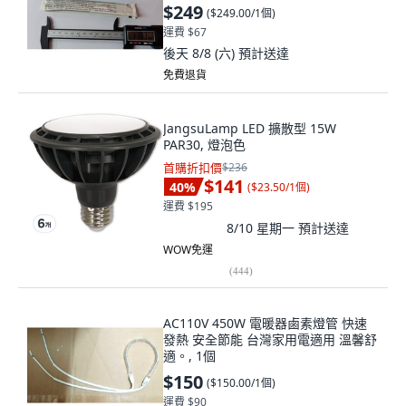
運費 $67
後天 8/8 (六)
預計送達
免費退貨
JangsuLamp LED 擴散型 15W
PAR30, 燈泡色
首購折扣價
$236
$141
40
%
(
$23.50/1個
)
運費 $195
8/10 星期一
預計送達
WOW免運
(
444
)
AC110V 450W 電暖器鹵素燈管 快速
發熱 安全節能 台灣家用電適用 溫馨舒
適。, 1個
$150
(
$150.00/1個
)
運費 $90
8/11 星期二
預計送達