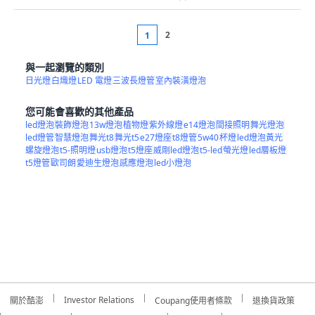
2
1
與一起瀏覽的類別
日光燈
白熾燈
LED 電燈
三波長燈管
室內裝潢燈泡
您可能會喜歡的其他產品
led燈泡
裝飾燈泡
13w燈泡
植物燈
紫外線燈
e14燈泡
間接照明
舞光燈泡
led燈管
智慧燈泡
舞光t8
舞光t5
e27燈座
t8燈管
5w40
杯燈
led燈泡黃光
螺旋燈泡
t5-照明燈
usb燈泡
t5燈座
威剛led燈泡
t5-led
螢光燈
led層板燈
t5燈管
歐司朗
愛迪生燈泡
感應燈泡
led小燈泡
Investor Relations
關於酷澎
Coupang使用者條款
退換貨政策
信任管理中心
顧客隱私權政策通知
安心購物
資訊安全