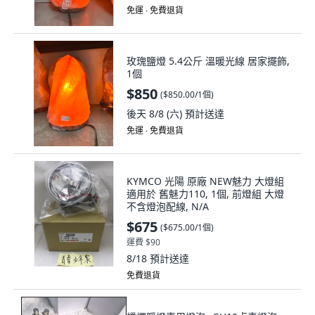
玫瑰鹽燈 5.4公斤 溫暖光線 居家擺飾,
1個
$850
(
$850.00/1個
)
後天 8/8 (六)
預計送達
免運 ∙ 免費退貨
KYMCO 光陽 原廠 NEW魅力 大燈組
適用於 舊魅力110, 1個, 前燈組 大燈
不含燈泡配線, N/A
$675
(
$675.00/1個
)
運費 $90
8/18
預計送達
免費退貨
蠟燭暖燈專用燈泡--GU10鹵素燈泡
(35W) 香氛蠟燭融蠟燈專用燈泡, 2個,