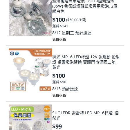
暖白色
$100
(
$50.00/1個
)
運費 $141
8/12 星期三
預計送達
免費退貨
舞光 MR16 LED杯燈 12V 免驅動 投射
燈 鹵素燈泡替換 實體門市保固二年,
黃光
$100
運費 $90
8/13
預計送達
免費退貨
SUOLEDR 索雷特 LED MR16杯燈, 自
然光
$99
運費 $90