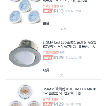
$113
40
%
(
$22.60/1個
)
缺貨
(
277
)
SIGMA Led LED鹵素燈鎮流器內置鍍
鉻7W集中MR-AC7NCL, 黃光色, 1入
首購折扣價
$295
$129
56
%
(
$129.00/1個
)
缺貨
(
9
)
OSRAM 歐司朗 KDT OM LED MR16
6W 鹵素燈泡, 燈泡色, 3個
首購折扣價
$361
$129
64
%
(
$43.00/1個
)