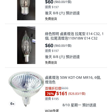
後天 8/8 (六)
預計送達
免費退貨
綠色照明 鹵素燈泡 拉尾型 E14 C32, 1
個, 拉尾清燈泡110V18W E14 C32
$60
(
$60.00/1個
)
運費 $197
後天 8/8 (六)
預計送達
免費退貨
鹵素燈泡 50W KDT-OM MR16, 6個,
燈泡色
首購折扣價
$690
$161
76
%
(
$26.83/1個
)
運費 $195
8/10 星期一
預計送達
WOW免運
(
344
)