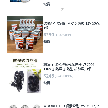
(
9
)
OSRAM 歐司朗 MR16 霧燈 12V 50W,
1個
$250
(
$250.00/1個
)
缺貨
利達祥 LDX 機械式溫控器 VEC001
110V 加熱燈 加熱墊 鎢絲燈, 1個
$245
(
$245.00/1個
)
缺貨
WOOREE LED 鹵素燈泡 3W MR16, 6
個, 晝光色