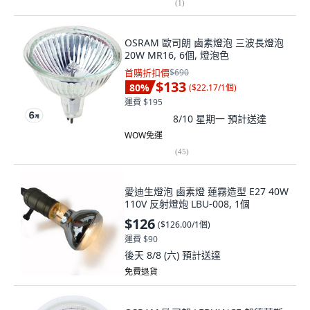
OSRAM 歐司朗 鹵素燈泡 三波長燈泡
20W MR16, 6個, 燈泡色
首購折扣價
$690
$133
80
%
(
$22.17/1個
)
運費 $195
8/10 星期一
預計送達
WOW免運
(
45
)
愛迪生燈泡 鹵素燈 蓮霧造型 E27 40W
110V 反射燈炮 LBU-008, 1個
$126
(
$126.00/1個
)
運費 $90
後天 8/8 (六)
預計送達
免費退貨
OSRAM 歐司朗 LEDVANCE 朗德萬斯
KDT-OM LED 鹵素燈泡 4.5W MR16,