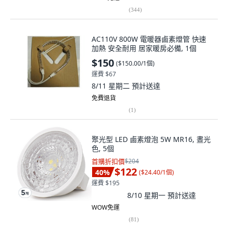
AC110V 800W 電暖器鹵素燈管 快速
加熱 安全耐用 居家暖房必備, 1個
$150
(
$150.00/1個
)
運費 $67
8/11 星期二
預計送達
免費退貨
(
1
)
聚光型 LED 鹵素燈泡 5W MR16, 晝光
色, 5個
首購折扣價
$204
$122
40
%
(
$24.40/1個
)
運費 $195
8/10 星期一
預計送達
WOW免運
(
81
)