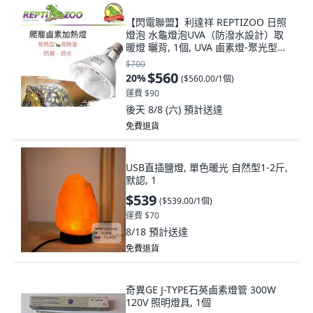
【閃電聯盟】利達祥 REPTIZOO 日照
燈泡 水龜燈泡UVA（防潑水設計）取
暖燈 曬背, 1個, UVA 鹵素燈-聚光型
35W
$700
$560
20
%
(
$560.00/1個
)
運費 $90
後天 8/8 (六)
預計送達
免費退貨
USB直插鹽燈, 單色暖光 自然型1-2斤,
默認, 1
$539
(
$539.00/1個
)
運費 $70
8/18
預計送達
免費退貨
奇異GE J-TYPE石英鹵素燈管 300W
120V 照明燈具, 1個
$249
(
$249.00/1個
)