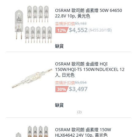
OSRAM 歐司朗 鹵素燈 50W 64650
22.8V 10p, 黃光色
首購折扣價
$5,183
$4,552
12
%
(
$455.20/1個
)
缺貨
OSRAM 歐司朗 金鹵燈 HQI
150W/HQI-TS 150W/NDL/EXCEL 12
入, 日光色
首購折扣價
$5,054
$3,497
30
%
缺貨
(
2
)
OSRAM 歐司朗 鹵素燈 150W
HLX64642 24V 10p, 黃光色
首購折扣價
$4,909