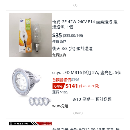
奇異 GE 42W 240V E14 鹵素燈泡 蠟
燭燈泡, 1個
$35
(
$35.00/1個
)
運費 $67
後天 8/8 (六)
預計送達
免費退貨
cityo LED MR16 燈泡 5W, 晝光色, 5個
首購折扣價
$396
$141
64
%
(
$28.20/1個
)
運費 $195
8/10 星期一
預計送達
WOW免運
(
1648
)
台灣之光 全新 W212 09 13年 前期 原
廠型 LED 燈泡 外側 尾燈 後燈 E200