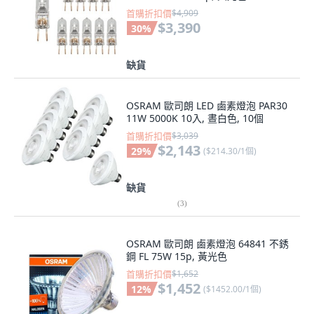
$3,390
30
%
缺貨
OSRAM 歐司朗 LED 鹵素燈泡 PAR30
11W 5000K 10入, 晝白色, 10個
首購折扣價
$3,039
$2,143
29
%
(
$214.30/1個
)
缺貨
(
3
)
OSRAM 歐司朗 鹵素燈泡 64841 不銹
鋼 FL 75W 15p, 黃光色
首購折扣價
$1,652
$1,452
12
%
(
$1452.00/1個
)
缺貨