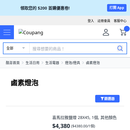
領取您的
$200
首購優惠卷!
打開 App
登入
註冊會員
客服中心
全部
酷澎首頁
生活日用
生活電器
燈泡/燈具
鹵素燈泡
鹵素燈泡
篩選器
喜馬拉雅鹽燈 28X45, 1個, 其他顏色
$4,380
(
$4380.00/1個
)