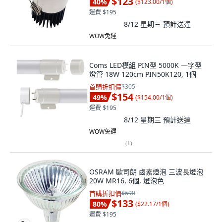
$123
40
%
(
$123.00/1個
)
運費 $195
8/12 星期三
預計送達
WOW免運
Coms LED模組 PIN型 5000K 一字型
燈管 18W 120cm PIN50K120, 1個
首購折扣價
$305
$154
49
%
(
$154.00/1個
)
運費 $195
8/12 星期三
預計送達
WOW免運
(
1
)
OSRAM 歐司朗 鹵素燈泡 三波長燈泡
20W MR16, 6個, 燈泡色
首購折扣價
$690
$133
80
%
(
$22.17/1個
)
運費 $195