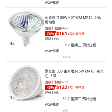
WOW免運
鹵素燈泡 50W KDT-OM MR16, 6個,
燈泡色
首購折扣價
$690
$161
76
%
(
$26.83/1個
)
運費 $195
8/12 星期三
預計送達
WOW免運
(
344
)
聚光型 LED 鹵素燈泡 5W MR16, 晝光
色, 5個
首購折扣價
$204
$122
40
%
(
$24.40/1個
)
運費 $195
8/12 星期三
預計送達
WOW免運
(
81
)