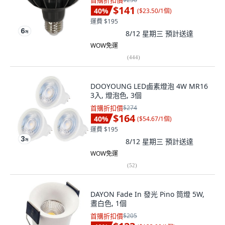
首購折扣價
$141
40
%
(
$23.50/1個
)
運費 $195
8/12 星期三
預計送達
WOW免運
(
444
)
DOOYOUNG LED鹵素燈泡 4W MR16
3入, 燈泡色, 3個
首購折扣價
$274
$164
40
%
(
$54.67/1個
)
運費 $195
8/12 星期三
預計送達
WOW免運
(
52
)
DAYON Fade In 發光 Pino 筒燈 5W,
晝白色, 1個
首購折扣價
$205