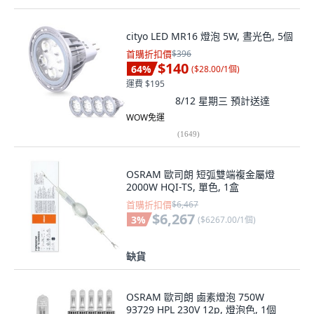
cityo LED MR16 燈泡 5W, 晝光色, 5個
首購折扣價
$396
$140
64
%
(
$28.00/1個
)
運費 $195
8/12 星期三
預計送達
WOW免運
(
1649
)
OSRAM 歐司朗 短弧雙端複金屬燈
2000W HQI-TS, 單色, 1盒
首購折扣價
$6,467
$6,267
3
%
(
$6267.00/1個
)
缺貨
OSRAM 歐司朗 鹵素燈泡 750W
93729 HPL 230V 12p, 燈泡色, 1個