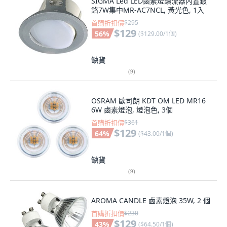
SIGMA Led LED鹵素燈鎮流器內置鍍
鉻7W集中MR-AC7NCL, 黃光色, 1入
首購折扣價
$295
$129
56
%
(
$129.00/1個
)
缺貨
(
9
)
OSRAM 歐司朗 KDT OM LED MR16
6W 鹵素燈泡, 燈泡色, 3個
首購折扣價
$361
$129
64
%
(
$43.00/1個
)
缺貨
(
9
)
AROMA CANDLE 鹵素燈泡 35W, 2 個
首購折扣價
$230
$129
43
%
(
$64.50/1個
)