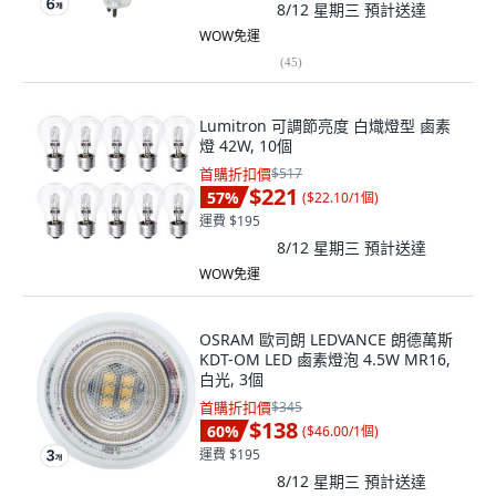
8/12 星期三
預計送達
WOW免運
(
45
)
Lumitron 可調節亮度 白熾燈型 鹵素
燈 42W, 10個
首購折扣價
$517
$221
57
%
(
$22.10/1個
)
運費 $195
8/12 星期三
預計送達
WOW免運
OSRAM 歐司朗 LEDVANCE 朗德萬斯
KDT-OM LED 鹵素燈泡 4.5W MR16,
白光, 3個
首購折扣價
$345
$138
60
%
(
$46.00/1個
)
運費 $195
8/12 星期三
預計送達