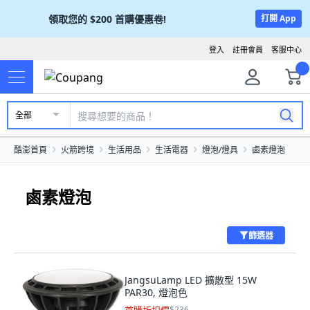
領取您的
$200
首購優惠卷!
打開 App
登入
註冊會員
客服中心
全部
酷澎首頁
火箭跨境
生活用品
生活電器
燈泡/燈具
鹵素燈泡
鹵素燈泡
篩選器
JangsuLamp LED 擴散型 15W
PAR30, 燈泡色
$236