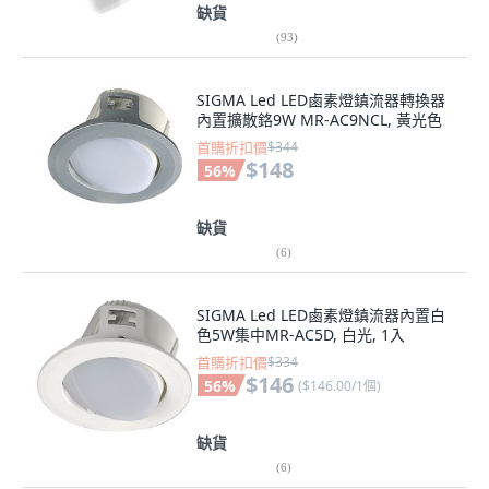
缺貨
(
93
)
SIGMA Led LED鹵素燈鎮流器轉換器
內置擴散鉻9W MR-AC9NCL, 黃光色
首購折扣價
$344
$148
56
%
缺貨
(
6
)
SIGMA Led LED鹵素燈鎮流器內置白
色5W集中MR-AC5D, 白光, 1入
首購折扣價
$334
$146
56
%
(
$146.00/1個
)
缺貨
(
6
)