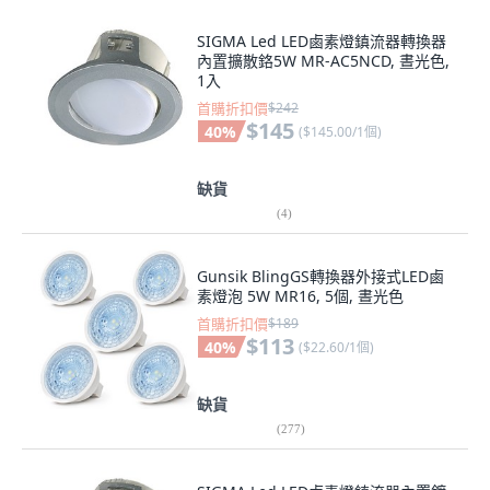
SIGMA Led LED鹵素燈鎮流器轉換器
內置擴散鉻5W MR-AC5NCD, 晝光色,
1入
首購折扣價
$242
$145
40
%
(
$145.00/1個
)
缺貨
(
4
)
Gunsik BlingGS轉換器外接式LED鹵
素燈泡 5W MR16, 5個, 晝光色
首購折扣價
$189
$113
40
%
(
$22.60/1個
)
缺貨
(
277
)