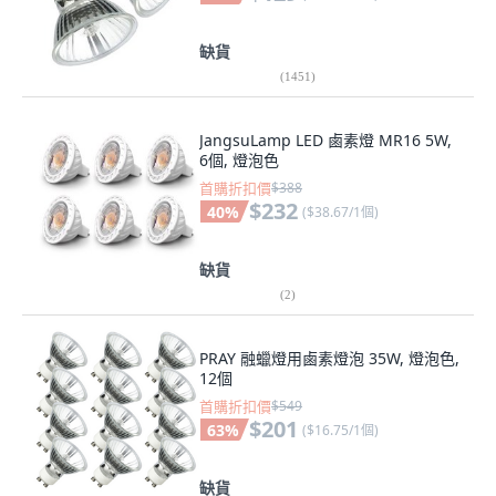
缺貨
(
1451
)
JangsuLamp LED 鹵素燈 MR16 5W,
6個, 燈泡色
首購折扣價
$388
$232
40
%
(
$38.67/1個
)
缺貨
(
2
)
PRAY 融蠟燈用鹵素燈泡 35W, 燈泡色,
12個
首購折扣價
$549
$201
63
%
(
$16.75/1個
)
缺貨