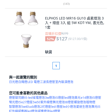
(
143
)
ELPHOS LED MR16 GU10 鹵素燈泡 3
入 + 燈座 3入 組 5W KDT-YM, 晝光色,
1套
首購折扣價
$270
$127
52
%
(
$127.00/1個
)
缺貨
1
與一起瀏覽的類別
日光燈
白熾燈
LED 電燈
三波長燈管
室內裝潢燈泡
您可能會喜歡的其他產品
燈管
歐司朗
t5-led
省電燈泡
3w燈泡
t5燈座
led燈泡黃光
e14燈泡
t5燈管
螢光燈
t5
e27燈座
5w50
紫外線燈
舞光燈泡
t8燈管
螺旋燈泡
植物燈
智慧燈泡
5w40
usb燈泡
2尺燈座
led-燈座
led小燈泡
愛迪生燈泡
舞光t5
紅外線感應器
led燈泡
感應燈泡
led燈管