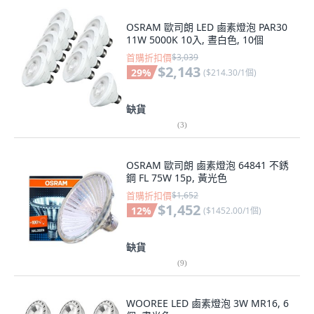
OSRAM 歐司朗 LED 鹵素燈泡 PAR30
11W 5000K 10入, 晝白色, 10個
首購折扣價
$3,039
$2,143
29
%
(
$214.30/1個
)
缺貨
(
3
)
OSRAM 歐司朗 鹵素燈泡 64841 不銹
鋼 FL 75W 15p, 黃光色
首購折扣價
$1,652
$1,452
12
%
(
$1452.00/1個
)
缺貨
(
9
)
WOOREE LED 鹵素燈泡 3W MR16, 6