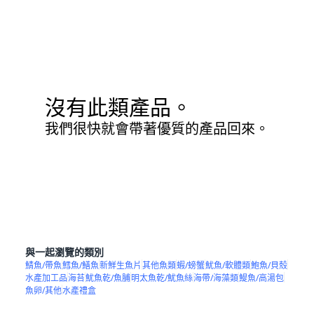
沒有此類產品。
我們很快就會帶著優質的產品回來。
與一起瀏覽的類別
鯖魚/帶魚
鱈魚/鱔魚
新鮮生魚片
其他魚類
蝦/螃蟹
魷魚/軟體類
鮑魚/貝殼
水產加工品
海苔
魷魚乾/魚脯
明太魚乾/魷魚絲
海帶/海藻類
鯷魚/高湯包
魚卵/其他
水產禮盒