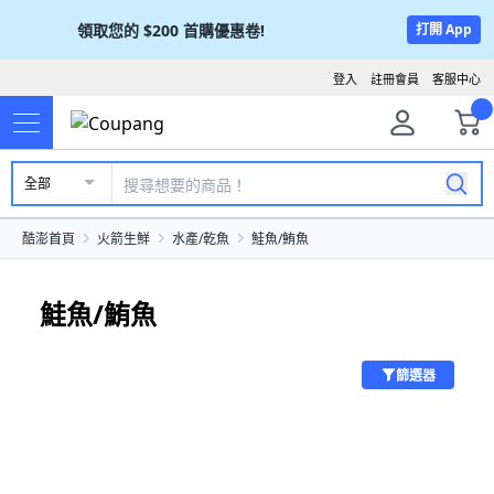
領取您的
$200
首購優惠卷!
打開 App
登入
註冊會員
客服中心
全部
酷澎首頁
火箭生鮮
水產/乾魚
鮭魚/鮪魚
鮭魚/鮪魚
篩選器