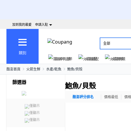
加到我的最愛
申請入駐
全部
類別
澎派中元節
火箭速配
火箭跨境
酷澎首頁
火箭生鮮
水產/乾魚
鮑魚/貝殼
篩選器
鮑魚/貝殼
酷澎評分排名
價格最低
價
僅顯示
僅顯示
僅顯示