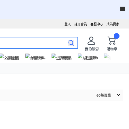
登入
註冊會員
客服中心
成為賣家
我的酷澎
購物車
文具圖書
食品飲料
生活用品
女性服飾
運動戶外
60
每頁筆