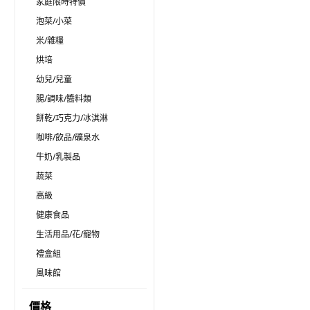
家庭限時特價
泡菜/小菜
米/雜糧
烘培
幼兒/兒童
腸/調味/醬料類
餅乾/巧克力/冰淇淋
咖啡/飲品/礦泉水
牛奶/乳製品
蔬菜
高級
健康食品
生活用品/花/寵物
禮盒組
風味館
價格