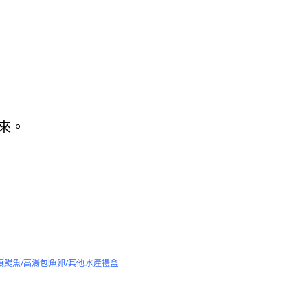
來。
類
鯷魚/高湯包
魚卵/其他
水產禮盒