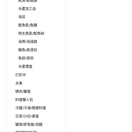
魷魚/軟體類
水產加工品
海苔
魷魚乾/魚脯
明太魚乾/魷魚絲
海帶/海藻類
鯷魚/高湯包
魚卵/其他
水產禮盒
打折中
水果
精肉/雞蛋
料理懶人包
冷藏/冷凍/簡便料理
日常/沙拉/便當
罐頭/即食飯/泡麵