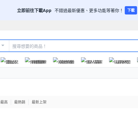
立即前往下載App
不錯過最新優惠、更多功能等著你！
下載
嬰幼兒
保健醫療
美妝保養
個人清潔
玩具休閒
格最高
最熱銷
最新上架