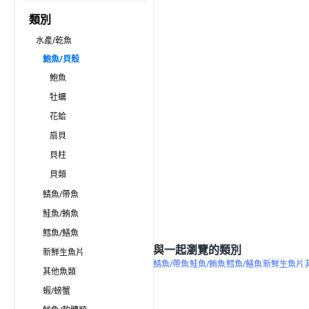
類別
水產/乾魚
鮑魚/貝殼
鮑魚
牡蠣
花蛤
扇貝
貝柱
貝類
鯖魚/帶魚
鮭魚/鮪魚
鱈魚/鱔魚
與一起瀏覽的類別
新鮮生魚片
鯖魚/帶魚
鮭魚/鮪魚
鱈魚/鱔魚
新鮮生魚片
其他魚類
蝦/螃蟹