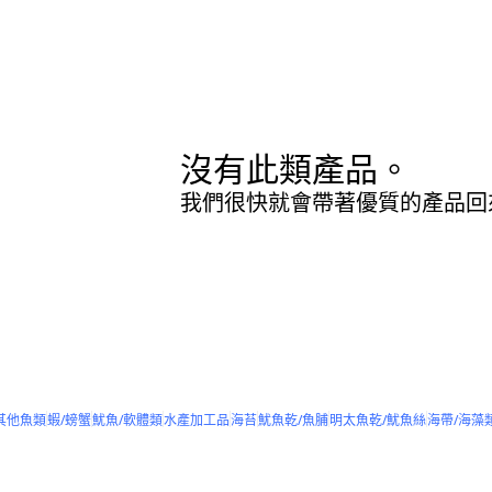
沒有此類產品。
我們很快就會帶著優質的產品回
其他魚類
蝦/螃蟹
魷魚/軟體類
水產加工品
海苔
魷魚乾/魚脯
明太魚乾/魷魚絲
海帶/海藻