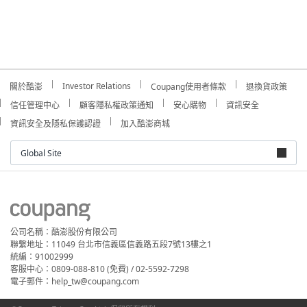
Investor Relations
關於酷澎
Coupang使用者條款
退換貨政策
信任管理中心
顧客隱私權政策通知
安心購物
資訊安全
資訊安全及隱私保護認證
加入酷澎商城
Global Site
公司名稱：酷澎股份有限公司
聯繫地址：11049 台北市信義區信義路五段7號13樓之1
統編：91002999
客服中心：0809-088-810 (免費) / 02-5592-7298
電子郵件：help_tw@coupang.com