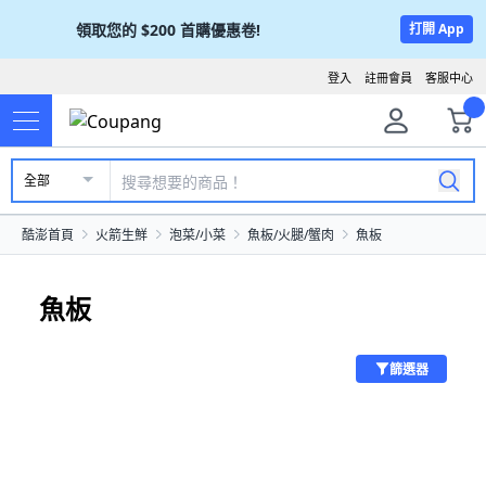
領取您的
$200
首購優惠卷!
打開 App
登入
註冊會員
客服中心
全部
酷澎首頁
火箭生鮮
泡菜/小菜
魚板/火腿/蟹肉
魚板
魚板
篩選器