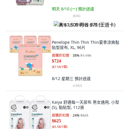
明天 8/10 (一)
預計送達
(
626
)
满 $1,500 再省 $75 (王道卡)
Penelope Thin Thin Thin夏季涼爽黏
貼型尿布, XL, 96片
首購折扣價
38
%
$1,186
$724
(
$7.54/1個
)
8/12 星期三
預計送達
(
1442
)
Kaiya 舒適每一天尿布 男女通用, 小型
(S), 黏貼型, 112張
首購折扣價
24
%
$825
$625
(
$5.58/1個
)