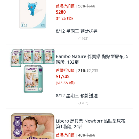
首購折扣價
58
%
$668
$280
(
$4.83/1個
)
8/12 星期三
預計送達
(
4465
)
Bambo Nature 伴寶樂 黏貼型尿布, 5
階段, 132張
首購折扣價
21
%
$2,235
$1,745
(
$13.22/1個
)
8/12 星期三
預計送達
(
1207
)
Libero 麗貝樂 Newborn黏貼型尿布,
第1階段, 24片
首購折扣價
40
%
$258