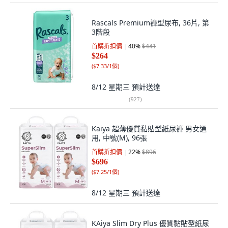
Rascals Premium褲型尿布, 36片, 第
3階段
首購折扣價
40
%
$441
$264
(
$7.33/1個
)
8/12 星期三
預計送達
(
927
)
Kaiya 超薄優質黏貼型紙尿褲 男女通
用, 中號(M), 96張
首購折扣價
22
%
$896
$696
(
$7.25/1個
)
8/12 星期三
預計送達
KAiya Slim Dry Plus 優質黏貼型紙尿