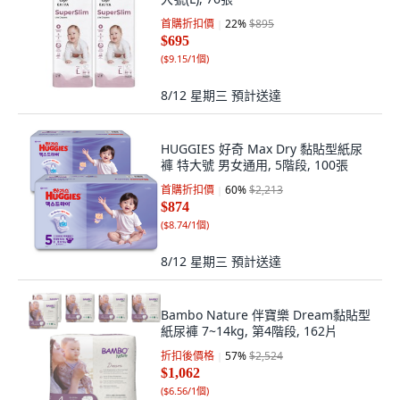
首購折扣價
22
%
$895
$695
(
$9.15/1個
)
8/12 星期三
預計送達
HUGGIES 好奇 Max Dry 黏貼型紙尿
褲 特大號 男女通用, 5階段, 100張
首購折扣價
60
%
$2,213
$874
(
$8.74/1個
)
8/12 星期三
預計送達
Bambo Nature 伴寶樂 Dream黏貼型
紙尿褲 7~14kg, 第4階段, 162片
折扣後價格
57
%
$2,524
$1,062
(
$6.56/1個
)