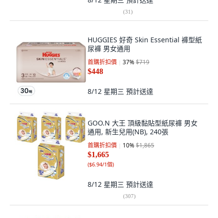
(
31
)
HUGGIES 好奇 Skin Essential 褲型紙
尿褲 男女通用
首購折扣價
37
%
$719
$448
8/12 星期三
預計送達
GOO.N 大王 頂級黏貼型紙尿褲 男女
通用, 新生兒用(NB), 240張
首購折扣價
10
%
$1,865
$1,665
(
$6.94/1個
)
8/12 星期三
預計送達
(
307
)