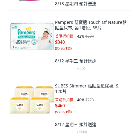
8/13 星期四
預計送達
Pampers 幫寶適 Touch Of Nature黏
貼型尿布, 第1階段, 58片
首購折扣價
42
%
$594
$340
(
$5.86/1個
)
8/12 星期三
預計送達
(
655
)
SUBES Slimmer 黏貼型紙尿褲, S,
120片
首購折扣價
40
%
$773
$460
(
$3.83/1個
)
8/12 星期三
預計送達
(
2544
)