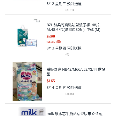
8/12 星期三
預計送達
(
8164
)
BZU絲柔乾爽黏貼型紙尿褲, 48片,
M:48片/包(送濕巾80抽), 中碼 (M)
$399
(
$8.31/1個
)
8/13 星期四
預計送達
(
6
)
瞬吸舒爽 NB42/M66/L52/XL44 黏貼
型
$165
8/14 星期五
預計送達
(
2646
)
milk 鎖水芯牛奶黏貼型尿布 0~5kg,