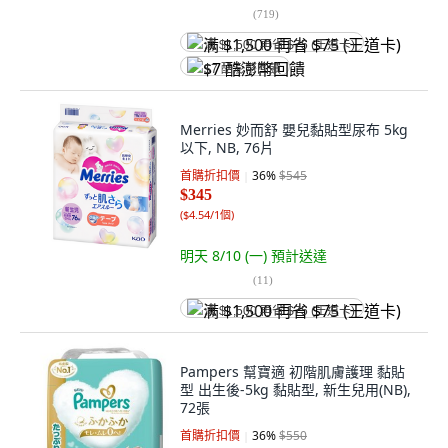
(
719
)
满 $1,500 再省 $75 (王道卡)
$7 酷澎幣回饋
Merries 妙而舒 嬰兒黏貼型尿布 5kg
以下, NB, 76片
首購折扣價
36
%
$545
$345
(
$4.54/1個
)
明天 8/10 (一)
預計送達
(
11
)
满 $1,500 再省 $75 (王道卡)
Pampers 幫寶適 初階肌膚護理 黏貼
型 出生後-5kg 黏貼型, 新生兒用(NB),
72張
首購折扣價
36
%
$550