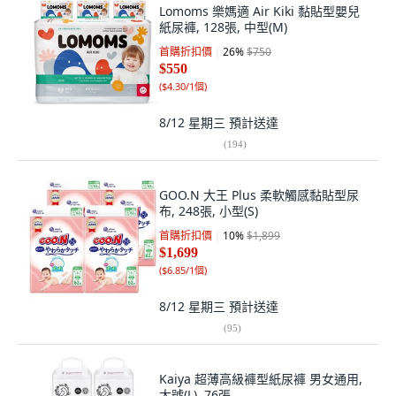
Lomoms 樂媽適 Air Kiki 黏貼型嬰兒
紙尿褲, 128張, 中型(M)
首購折扣價
26
%
$750
$550
(
$4.30/1個
)
8/12 星期三
預計送達
(
194
)
GOO.N 大王 Plus 柔軟觸感黏貼型尿
布, 248張, 小型(S)
首購折扣價
10
%
$1,899
$1,699
(
$6.85/1個
)
8/12 星期三
預計送達
(
95
)
Kaiya 超薄高級褲型紙尿褲 男女通用,
大號(L), 76張