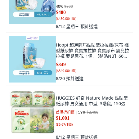
40
%
$800
$480
(
$480.00/1個
)
8/12 星期三
預計送達
Hoppi 超薄輕巧黏貼型拉拉褲/尿布 褲
型紙尿褲 寶寶拉拉褲 寶寶尿布 嬰兒拉
拉褲 嬰兒尿布, 1個, 【黏貼NB】66片/
包 (超商限2包)
$349
(
$349.00/1個
)
8/20
預計送達
HUGGIES 好奇 Nature Made 黏貼型
紙尿褲 男女通用 中型, 3階段, 150張
首購折扣價
59
%
$2,488
$1,001
(
$6.67/1個
)
8/12 星期三
預計送達