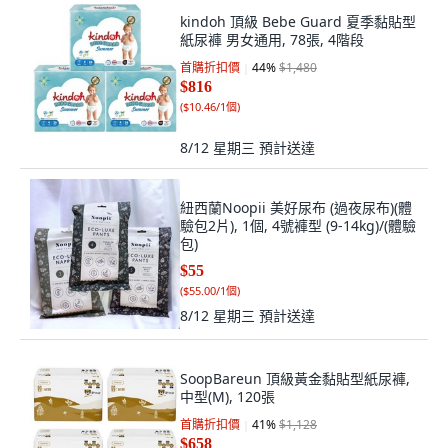
kindoh 頂級 Bebe Guard 夏季黏貼型
紙尿褲 男女通用, 78張, 4階段
首購折扣價
44
%
$1,480
$816
(
$10.46/1個
)
8/12 星期三
預計送達
紐西蘭Noopii 美好尿布 (過夜尿布)(體
驗包2片), 1個, 4號褲型 (9-14kg)/(體驗
包)
$55
(
$55.00/1個
)
8/12 星期三
預計送達
SoopBareun 頂級黃金黏貼型紙尿褲,
中型(M), 120張
首購折扣價
41
%
$1,128
$658