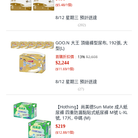
(
$5.48/1個
)
8/12 星期三
預計送達
(
202
)
GOO.N 大王 頂級褲型尿布, 192張, 大
型(L)
首購折扣價
13
%
$2,608
$2,244
(
$11.69/1個
)
8/12 星期三
預計送達
(
27
)
【Hothing】尚美德Sun Mate 成人紙
尿褲 四重防漏黏貼式紙尿褲 M號 L-XL
號, 17片, 中碼 (M)
$219
(
$12.88/1個
)