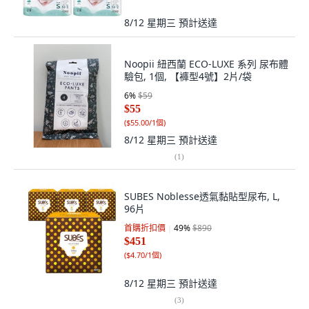
8/12 星期三
預計送達
Noopii 紐西蘭 ECO-LUXE 系列 尿布體
驗包, 1個, 【褲型4號】2片/袋
6
%
$59
$55
(
$55.00/1個
)
8/12 星期三
預計送達
(
1
)
SUBES Noblesse透氣黏貼型尿布, L,
96片
首購折扣價
49
%
$890
$451
(
$4.70/1個
)
8/12 星期三
預計送達
(
3
)