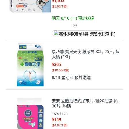
$1,052
(
$5.06/1個
)
明天 8/10 (一)
預計送達
(
4
)
满 $1,500 再省 $75 (王道卡)
康乃馨 寶貝天使 紙尿褲 XXL, 25片, 超
大碼 (2XL)
$265
(
$10.60/1個
)
8/13 星期四
預計送達
安安 立體抽取式尿布片 (送20抽濕巾),
30片, 均碼
16
%
$179
$149
(
$4.97/1個
)