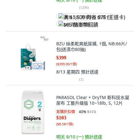
(
1206
)
满 $1,500 再省 $75 (王道卡)
$65 酷澎幣回饋
BZU 絲柔乾爽紙尿褲, 1個, NB:66片/
包(送濕巾80抽)
$399
(
$399.00/1個
)
8/13 星期四
預計送達
(
2
)
PARASOL Clear + DryTM 新科技水凝
尿布 工藝升級版 10~18lb, S, 12片
首購折扣價
40
%
$173
$103
(
$8.58/1個
)
明天 8/10 (一)
預計送達