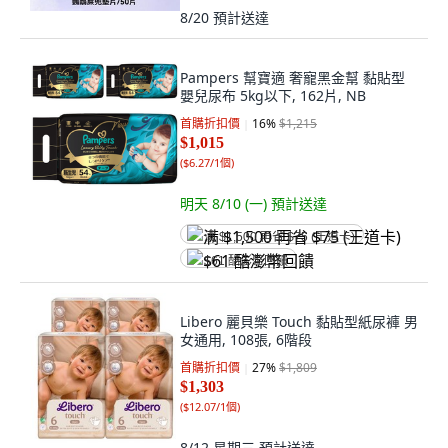
8/20
預計送達
Pampers 幫寶適 奢寵黑金幫 黏貼型
嬰兒尿布 5kg以下, 162片, NB
首購折扣價
16
%
$1,215
$1,015
(
$6.27/1個
)
明天 8/10 (一)
預計送達
满 $1,500 再省 $75 (王道卡)
$61 酷澎幣回饋
Libero 麗貝樂 Touch 黏貼型紙尿褲 男
女通用, 108張, 6階段
首購折扣價
27
%
$1,809
$1,303
(
$12.07/1個
)
8/12 星期三
預計送達