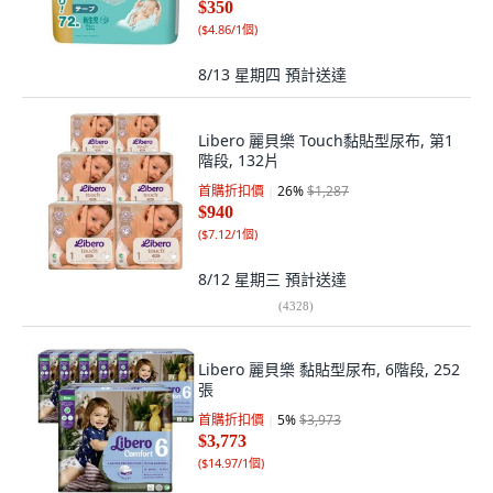
$350
(
$4.86/1個
)
8/13 星期四
預計送達
Libero 麗貝樂 Touch黏貼型尿布, 第1
階段, 132片
首購折扣價
26
%
$1,287
$940
(
$7.12/1個
)
8/12 星期三
預計送達
(
4328
)
Libero 麗貝樂 黏貼型尿布, 6階段, 252
張
首購折扣價
5
%
$3,973
$3,773
(
$14.97/1個
)