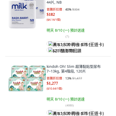
44片, NB
首購折扣價
40
%
$304
$182
(
$4.14/1個
)
明天 8/10 (一)
預計送達
(
7
)
满 $1,500 再省 $75 (王道卡)
$21 酷澎幣回饋
kindoh Oh! Slim 超薄黏貼型尿布
7~13kg, 第4階段, 120片
首購折扣價
13
%
$1,477
$1,277
(
$10.64/1個
)
明天 8/10 (一)
預計送達
(
4080
)
满 $1,500 再省 $75 (王道卡)