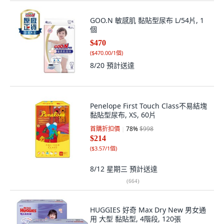
GOO.N 敏感肌 黏貼型尿布 L/54片, 1
個
$470
(
$470.00/1個
)
8/20
預計送達
Penelope First Touch Class不易結塊
黏貼型尿布, XS, 60片
首購折扣價
78
%
$998
$214
(
$3.57/1個
)
8/12 星期三
預計送達
(
664
)
HUGGIES 好奇 Max Dry New 男女通
用 大型 黏貼型, 4階段, 120張