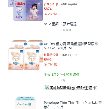
首購折扣價
60
%
$2,213
$874
(
$7.28/1個
)
8/12 星期三
預計送達
(
49468
)
UniDry 優力寶 奢柔優選黏貼型尿布
6~11kg, 208片, M
首購折扣價
16
%
$1,196
$996
(
$4.79/1個
)
明天 8/10 (一)
預計送達
(
3
)
满 $1,500 再省 $75 (王道卡)
Penelope Thin Thin Thin Plus黏貼型
尿布, S, 58片