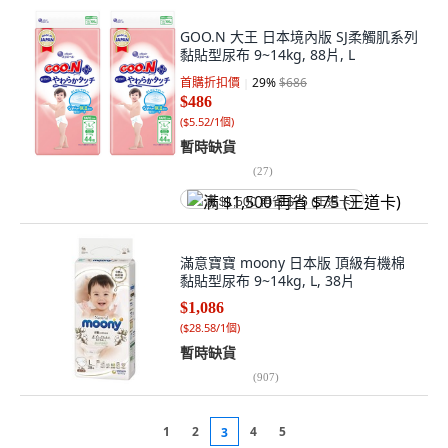
GOO.N 大王 日本境內版 SJ柔觸肌系列
黏貼型尿布 9~14kg, 88片, L
首購折扣價
29
%
$686
$486
(
$5.52/1個
)
暫時缺貨
(
27
)
满 $1,500 再省 $75 (王道卡)
滿意寶寶 moony 日本版 頂級有機棉
黏貼型尿布 9~14kg, L, 38片
$1,086
(
$28.58/1個
)
暫時缺貨
(
907
)
1
2
4
5
3