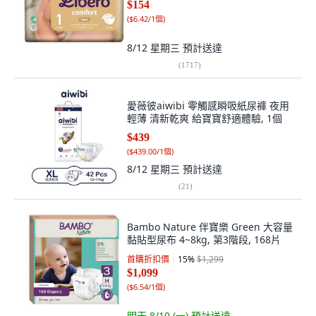
$154
(
$6.42/1個
)
8/12 星期三
預計送達
(
1717
)
愛薇彼aiwibi 零觸感瞬吸紙尿褲 夜用
輕薄 清新乾爽 給寶寶舒適體驗, 1個
$439
(
$439.00/1個
)
8/12 星期三
預計送達
(
21
)
Bambo Nature 伴寶樂 Green 大容量
黏貼型尿布 4~8kg, 第3階段, 168片
首購折扣價
15
%
$1,299
$1,099
(
$6.54/1個
)
明天 8/10 (一)
預計送達