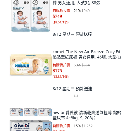
褲 男女通用, 大號(L), 88張
首購折扣價
21
%
$949
$749
(
$8.51/1個
)
8/12 星期三
預計送達
comet The New Air Breeze Cozy Fit
黏貼型紙尿褲 男女通用, 46張, 大型(L)
首購折扣價
68
%
$564
$175
(
$3.81/1個
)
8/12 星期三
預計送達
(
1
)
aiwibi 愛薇彼 清新乾爽透氣輕薄 黏貼
型尿布 4~8kg, S, 208片
首購折扣價
15
%
$1,252