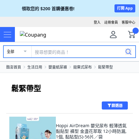
領取您的
$200
首購優惠卷!
打開 App
登入
註冊會員
客服中心
全部
酷澎首頁
生活日用
嬰童紙尿褲
拋棄式尿布
鬆緊帶型
鬆緊帶型
篩選器
Hoppi AirDream 嬰兒尿布 輕薄透氣
黏貼型 褲型 金盞花萃取 12小時防漏,
1個, 黏貼型(S)-56片／袋