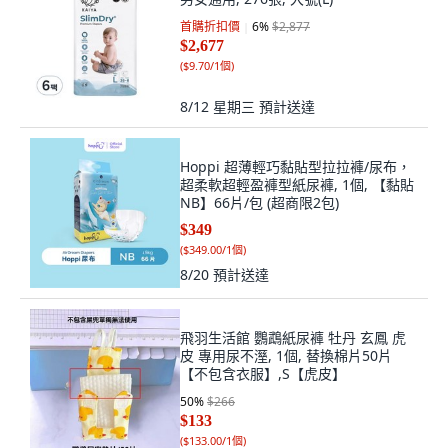
首購折扣價
6
%
$2,877
$2,677
(
$9.70/1個
)
8/12 星期三
預計送達
Hoppi 超薄輕巧黏貼型拉拉褲/尿布，
超柔軟超輕盈褲型紙尿褲, 1個, 【黏貼
NB】66片/包 (超商限2包)
$349
(
$349.00/1個
)
8/20
預計送達
飛羽生活館 鸚鵡紙尿褲 牡丹 玄鳳 虎
皮 專用尿不溼, 1個, 替換棉片50片
【不包含衣服】,S【虎皮】
50
%
$266
$133
(
$133.00/1個
)