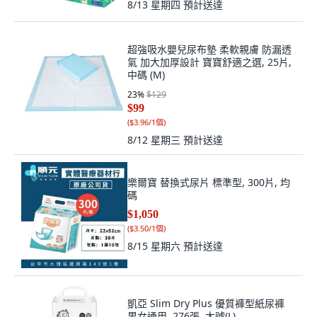
8/13 星期四
預計送達
超強吸水嬰兒尿布墊 柔軟親膚 防漏透
氣 加大加厚設計 寶寶舒適之選, 25片,
中碼 (M)
23
%
$129
$99
(
$3.96/1個
)
8/12 星期三
預計送達
樂爾寶 替換式尿片 標準型, 300片, 均
碼
$1,050
(
$3.50/1個
)
8/15 星期六
預計送達
凱亞 Slim Dry Plus 優質褲型紙尿褲
男女通用, 276張, 大號(L)