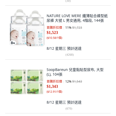
(
30
)
NATURE LOVE MERE 纖薄貼合褲型紙
尿褲 大號 L 男女通用, 4階段, 144張
首購折扣價
11
%
$1,723
$1,523
(
$10.58/1個
)
8/12 星期三
預計送達
(
4268
)
SoopBareun 兒童黏貼型尿布, 大型
(L), 104張
首購折扣價
12
%
$1,543
$1,343
(
$12.91/1個
)
8/12 星期三
預計送達
(
670
)