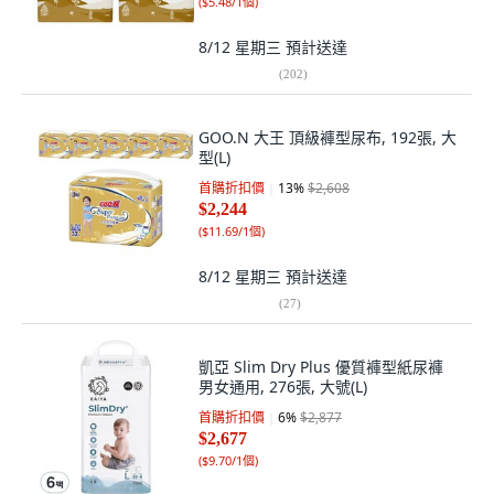
(
$5.48/1個
)
8/12 星期三
預計送達
(
202
)
GOO.N 大王 頂級褲型尿布, 192張, 大
型(L)
首購折扣價
13
%
$2,608
$2,244
(
$11.69/1個
)
8/12 星期三
預計送達
(
27
)
凱亞 Slim Dry Plus 優質褲型紙尿褲
男女通用, 276張, 大號(L)
首購折扣價
6
%
$2,877
$2,677
(
$9.70/1個
)