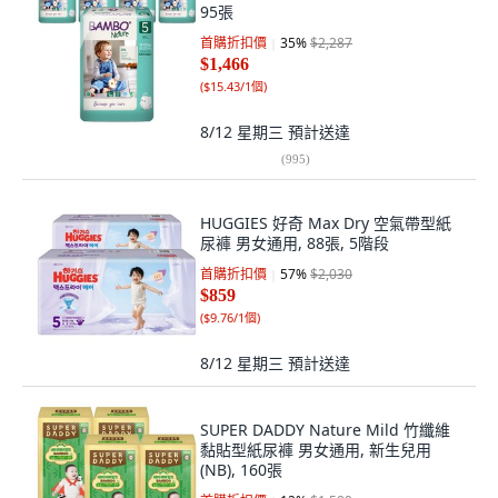
95張
首購折扣價
35
%
$2,287
$1,466
(
$15.43/1個
)
8/12 星期三
預計送達
(
995
)
HUGGIES 好奇 Max Dry 空氣帶型紙
尿褲 男女通用, 88張, 5階段
首購折扣價
57
%
$2,030
$859
(
$9.76/1個
)
8/12 星期三
預計送達
SUPER DADDY Nature Mild 竹纖維
黏貼型紙尿褲 男女通用, 新生兒用
(NB), 160張