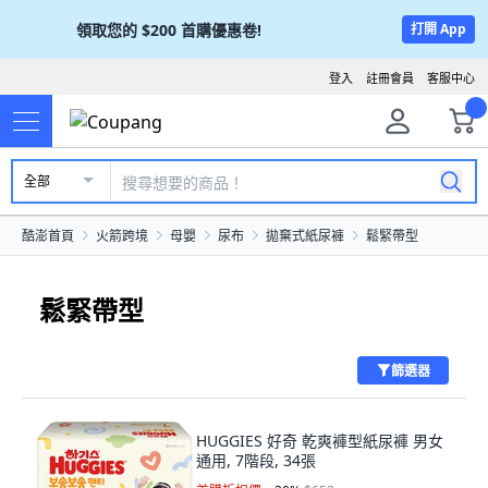
領取您的
$200
首購優惠卷!
打開 App
登入
註冊會員
客服中心
全部
酷澎首頁
火箭跨境
母嬰
尿布
拋棄式紙尿褲
鬆緊帶型
鬆緊帶型
篩選器
HUGGIES 好奇 乾爽褲型紙尿褲 男女
通用, 7階段, 34張