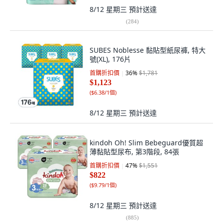
8/12 星期三
預計送達
(
284
)
SUBES Noblesse 黏貼型紙尿褲, 特大
號(XL), 176片
首購折扣價
36
%
$1,781
$1,123
(
$6.38/1個
)
8/12 星期三
預計送達
kindoh Oh! Slim Bebeguard優質超
薄黏貼型尿布, 第3階段, 84張
首購折扣價
47
%
$1,551
$822
(
$9.79/1個
)
8/12 星期三
預計送達
(
885
)