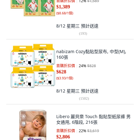
首購折扣價
12
%
$1,589
$1,389
(
$8.68/1個
)
8/12 星期三
預計送達
(
193
)
nabizam Cozy黏貼型尿布, 中型(M),
160張
首購折扣價
24
%
$828
$628
(
$3.93/1個
)
8/12 星期三
預計送達
(
1502
)
Libero 麗貝樂 Touch 黏貼型紙尿褲 男
女通用, 6階段, 216張
首購折扣價
22
%
$3,619
$2,806