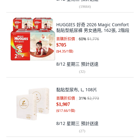
(
19664
)
HUGGIES 好奇 2026 Magic Comfort
黏貼型紙尿褲 男女通用, 162張, 2階段
首購折扣價
60
%
$1,776
$705
(
$4.35/1個
)
8/12 星期三
預計送達
(
32
)
黏貼型尿布, L, 108片
首購折扣價
31
%
$2,773
$1,907
(
$17.66/1個
)
8/12 星期三
預計送達
(
27
)