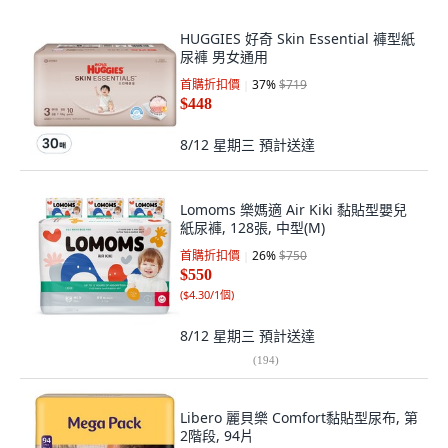
HUGGIES 好奇 Skin Essential 褲型紙
尿褲 男女通用
首購折扣價
37
%
$719
$448
8/12 星期三
預計送達
Lomoms 樂媽適 Air Kiki 黏貼型嬰兒
紙尿褲, 128張, 中型(M)
首購折扣價
26
%
$750
$550
(
$4.30/1個
)
8/12 星期三
預計送達
(
194
)
Libero 麗貝樂 Comfort黏貼型尿布, 第
2階段, 94片