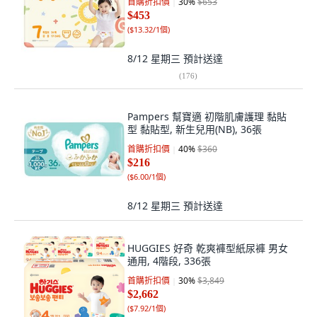
首購折扣價
30
%
$653
$453
(
$13.32/1個
)
8/12 星期三
預計送達
(
176
)
Pampers 幫寶適 初階肌膚護理 黏貼
型 黏貼型, 新生兒用(NB), 36張
首購折扣價
40
%
$360
$216
(
$6.00/1個
)
8/12 星期三
預計送達
HUGGIES 好奇 乾爽褲型紙尿褲 男女
通用, 4階段, 336張
首購折扣價
30
%
$3,849
$2,662
(
$7.92/1個
)