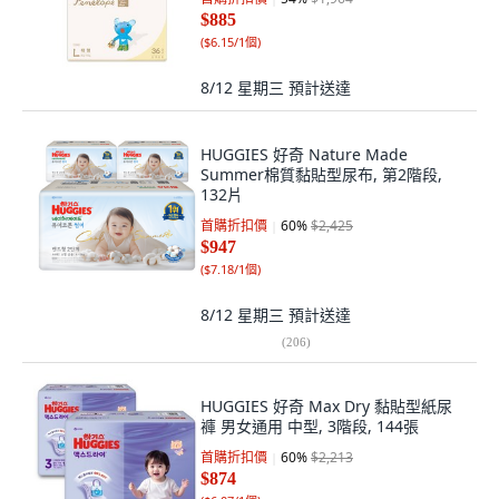
$885
(
$6.15/1個
)
8/12 星期三
預計送達
HUGGIES 好奇 Nature Made
Summer棉質黏貼型尿布, 第2階段,
132片
首購折扣價
60
%
$2,425
$947
(
$7.18/1個
)
8/12 星期三
預計送達
(
206
)
HUGGIES 好奇 Max Dry 黏貼型紙尿
褲 男女通用 中型, 3階段, 144張
首購折扣價
60
%
$2,213
$874