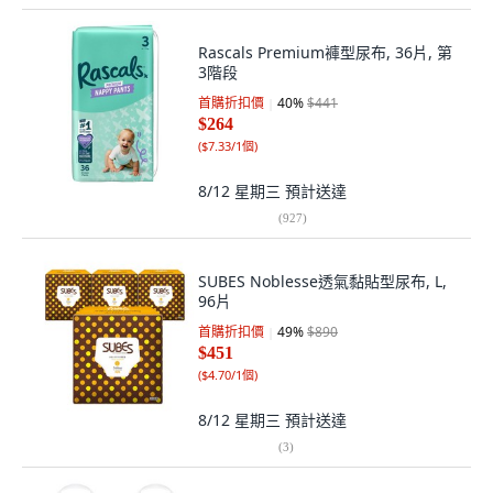
Rascals Premium褲型尿布, 36片, 第
3階段
首購折扣價
40
%
$441
$264
(
$7.33/1個
)
8/12 星期三
預計送達
(
927
)
SUBES Noblesse透氣黏貼型尿布, L,
96片
首購折扣價
49
%
$890
$451
(
$4.70/1個
)
8/12 星期三
預計送達
(
3
)