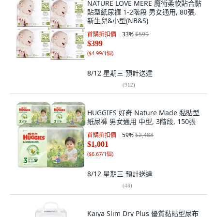
NATURE LOVE MERE 魔術柔軟貼合黏
貼型紙尿褲 1-2階段 男女通用, 80張,
新生兒&小型(NB&S)
首購折扣價
33
%
$599
$399
(
$4.99/1個
)
8/12 星期三
預計送達
(
912
)
HUGGIES 好奇 Nature Made 黏貼型
紙尿褲 男女通用 中型, 3階段, 150張
首購折扣價
59
%
$2,488
$1,001
(
$6.67/1個
)
8/12 星期三
預計送達
(
48
)
Kaiya Slim Dry Plus 優質黏貼型尿布