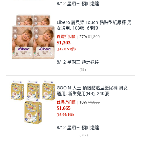
8/12 星期三
預計送達
Libero 麗貝樂 Touch 黏貼型紙尿褲 男
女通用, 108張, 6階段
首購折扣價
27
%
$1,809
$1,303
(
$12.07/1個
)
8/12 星期三
預計送達
(
31
)
GOO.N 大王 頂級黏貼型紙尿褲 男女
通用, 新生兒用(NB), 240張
首購折扣價
10
%
$1,865
$1,665
(
$6.94/1個
)
8/12 星期三
預計送達
(
307
)