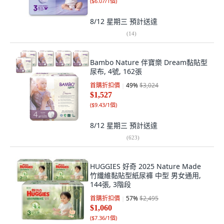
(
$6.07/1個
)
8/12 星期三
預計送達
(
14
)
Bambo Nature 伴寶樂 Dream黏貼型
尿布, 4號, 162張
首購折扣價
49
%
$3,024
$1,527
(
$9.43/1個
)
8/12 星期三
預計送達
(
623
)
HUGGIES 好奇 2025 Nature Made
竹纖維黏貼型紙尿褲 中型 男女通用,
144張, 3階段
首購折扣價
57
%
$2,495
$1,060
(
$7.36/1個
)