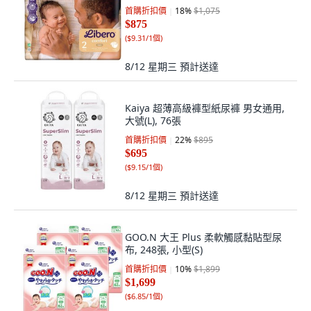
首購折扣價
18
%
$1,075
$875
(
$9.31/1個
)
8/12 星期三
預計送達
Kaiya 超薄高級褲型紙尿褲 男女通用,
大號(L), 76張
首購折扣價
22
%
$895
$695
(
$9.15/1個
)
8/12 星期三
預計送達
GOO.N 大王 Plus 柔軟觸感黏貼型尿
布, 248張, 小型(S)
首購折扣價
10
%
$1,899
$1,699
(
$6.85/1個
)