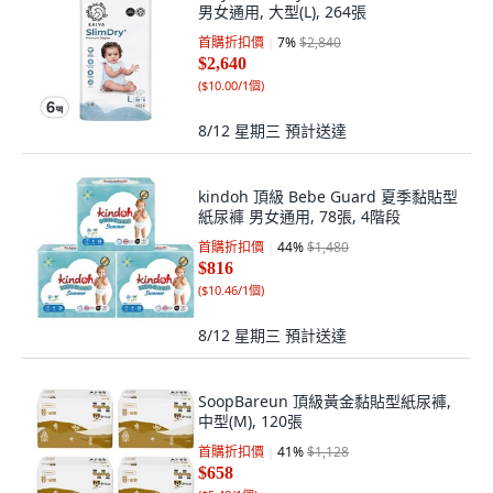
男女通用, 大型(L), 264張
首購折扣價
7
%
$2,840
$2,640
(
$10.00/1個
)
8/12 星期三
預計送達
kindoh 頂級 Bebe Guard 夏季黏貼型
紙尿褲 男女通用, 78張, 4階段
首購折扣價
44
%
$1,480
$816
(
$10.46/1個
)
8/12 星期三
預計送達
SoopBareun 頂級黃金黏貼型紙尿褲,
中型(M), 120張
首購折扣價
41
%
$1,128
$658