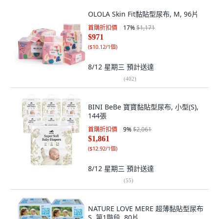
OLOLA Skin Fit黏貼型尿布, M, 96片
首購折扣價
17
%
$1,171
$971
(
$10.12/1個
)
8/12 星期三
預計送達
(
402
)
BINI BeBe 寶寶黏貼型尿布, 小型(S),
144張
首購折扣價
9
%
$2,061
$1,861
(
$12.92/1個
)
8/12 星期三
預計送達
(
55
)
NATURE LOVE MERE 超薄黏貼型尿布
S, 第1階段, 80片