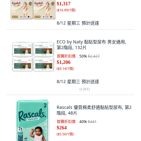
$1,317
(
$16.89/1個
)
8/12 星期三
預計送達
ECO by Naty 黏貼型尿布 男女通用,
第2階段, 132片
首購折扣價
50
%
$2,427
$1,206
(
$9.14/1個
)
8/12 星期三
預計送達
(
1261
)
Rascals 優質棉柔舒適黏貼型尿布, 第2
階段, 48片
首購折扣價
40
%
$441
$264
(
$5.50/1個
)