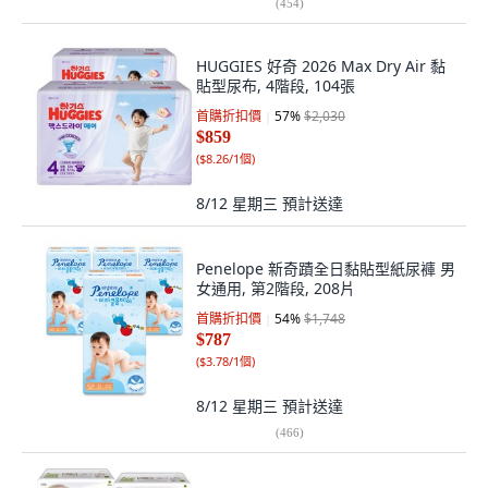
(
454
)
HUGGIES 好奇 2026 Max Dry Air 黏
貼型尿布, 4階段, 104張
首購折扣價
57
%
$2,030
$859
(
$8.26/1個
)
8/12 星期三
預計送達
Penelope 新奇蹟全日黏貼型紙尿褲 男
女通用, 第2階段, 208片
首購折扣價
54
%
$1,748
$787
(
$3.78/1個
)
8/12 星期三
預計送達
(
466
)