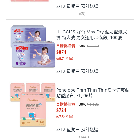
8/12 星期三
預計送達
(
95
)
HUGGIES 好奇 Max Dry 黏貼型紙尿
褲 特大號 男女通用, 5階段, 100張
首購折扣價
60
%
$2,213
$874
(
$8.74/1個
)
8/12 星期三
預計送達
Penelope Thin Thin Thin夏季涼爽黏
貼型尿布, XL, 96片
首購折扣價
38
%
$1,186
$724
(
$7.54/1個
)
8/12 星期三
預計送達
(
1442
)