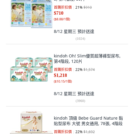
首購折扣價
21
%
$910
$710
(
$8.88/1個
)
8/12 星期三
預計送達
(
1024
)
kindoh Oh! Slim優質超薄褲型尿布,
第4階段, 120片
首購折扣價
22
%
$1,574
$1,218
(
$10.15/1個
)
8/12 星期三
預計送達
(
3960
)
kindoh 頂級 Bebe Guard Nature 黏
貼型尿布 大號 男女通用, 78張, 4階段
首購折扣價
22
%
$1,692