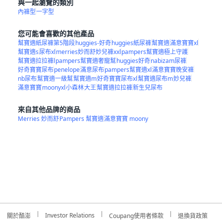
與一起瀏覽的類別
內褲型
一字型
您可能會喜歡的其他產品
幫寶適紙尿褲第5階段
huggies-好奇
huggies紙尿褲
幫寶適
滿意寶寶xl
幫寶適s
尿布xl
merries妙而舒妙兒褲xxl
pampers幫寶適極上守護
幫寶適拉拉褲l
pampers幫寶適奢寵幫
huggies好奇
nabizam尿褲
好奇寶寶尿布
penelope
滿意尿布
pampers幫寶適xl
滿意寶寶晚安褲
nb尿布
幫寶適一級幫
幫寶適m
好奇寶寶尿布xl
幫寶適尿布m
妙兒褲
滿意寶寶
moonyxl
小森林
大王
幫寶適拉拉褲
新生兒尿布
來自其他品牌的商品
Merries 妙而舒
Pampers 幫寶適
滿意寶寶 moony
Investor Relations
關於酷澎
Coupang使用者條款
退換貨政策