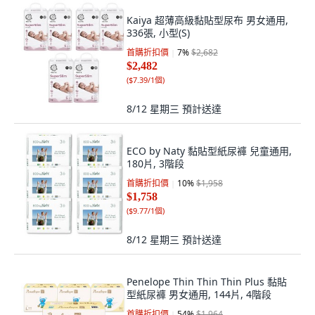
Kaiya 超薄高級黏貼型尿布 男女通用,
336張, 小型(S)
首購折扣價
7
%
$2,682
$2,482
(
$7.39/1個
)
8/12 星期三
預計送達
ECO by Naty 黏貼型紙尿褲 兒童通用,
180片, 3階段
首購折扣價
10
%
$1,958
$1,758
(
$9.77/1個
)
8/12 星期三
預計送達
Penelope Thin Thin Thin Plus 黏貼
型紙尿褲 男女通用, 144片, 4階段
首購折扣價
54
%
$1,964