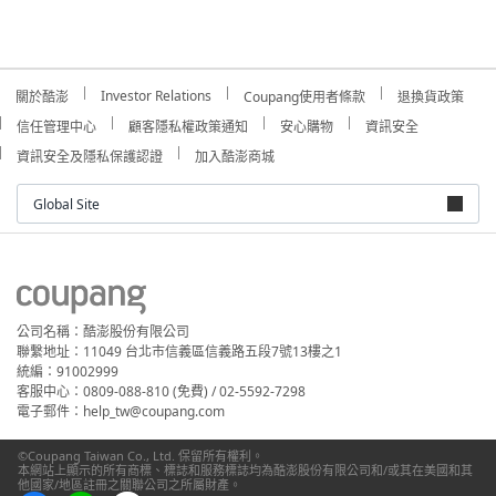
Investor Relations
關於酷澎
Coupang使用者條款
退換貨政策
信任管理中心
顧客隱私權政策通知
安心購物
資訊安全
資訊安全及隱私保護認證
加入酷澎商城
Global Site
公司名稱：酷澎股份有限公司
聯繫地址：11049 台北市信義區信義路五段7號13樓之1
統編：91002999
客服中心：0809-088-810 (免費) / 02-5592-7298
電子郵件：help_tw@coupang.com
©Coupang Taiwan Co., Ltd. 保留所有權利。
本網站上顯示的所有商標、標誌和服務標誌均為酷澎股份有限公司和/或其在美國和其
他國家/地區註冊之關聯公司之所屬財產。