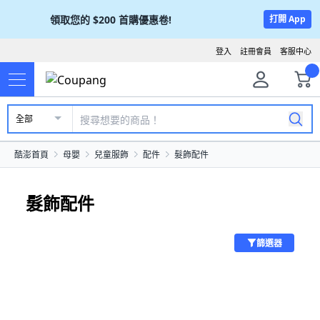
領取您的
$200
首購優惠卷!
打開 App
登入
註冊會員
客服中心
全部
酷澎首頁
母嬰
兒童服飾
配件
髮飾配件
髮飾配件
篩選器