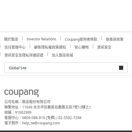
Investor Relations
關於酷澎
Coupang使用者條款
退換貨政策
信任管理中心
顧客隱私權政策通知
安心購物
資訊安全
資訊安全及隱私保護認證
加入酷澎商城
Global Site
公司名稱：酷澎股份有限公司
聯繫地址：11049 台北市信義區信義路五段7號13樓之1
統編：91002999
客服中心：0809-088-810 (免費) / 02-5592-7298
電子郵件：help_tw@coupang.com