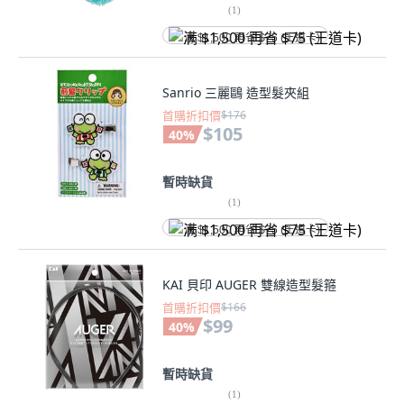
(
1
)
满 $1,500 再省 $75 (王道卡)
Sanrio 三麗鷗 造型髮夾組
首購折扣價
$176
$105
40
%
暫時缺貨
(
1
)
满 $1,500 再省 $75 (王道卡)
KAI 貝印 AUGER 雙線造型髮箍
首購折扣價
$166
$99
40
%
暫時缺貨
(
1
)