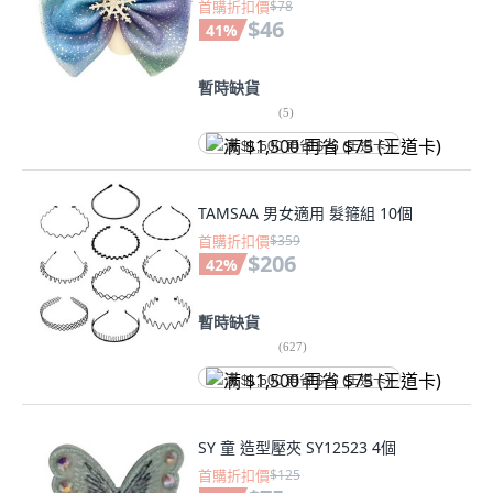
首購折扣價
$78
$46
41
%
暫時缺貨
(
5
)
满 $1,500 再省 $75 (王道卡)
TAMSAA 男女適用 髮箍組 10個
首購折扣價
$359
$206
42
%
暫時缺貨
(
627
)
满 $1,500 再省 $75 (王道卡)
SY 童 造型壓夾 SY12523 4個
首購折扣價
$125