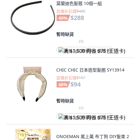
莫蘭迪色髮箍 10個一組
首購折扣價
$480
$288
40
%
暫時缺貨
(
5
)
满 $1,500 再省 $75 (王道卡)
CHIC CHIC 日本造型髮圈 SY13914
首購折扣價
$157
$94
40
%
暫時缺貨
(
1
)
满 $1,500 再省 $75 (王道卡)
ONOEMAN 尾上萬 布丁狗 DIY髮束 2