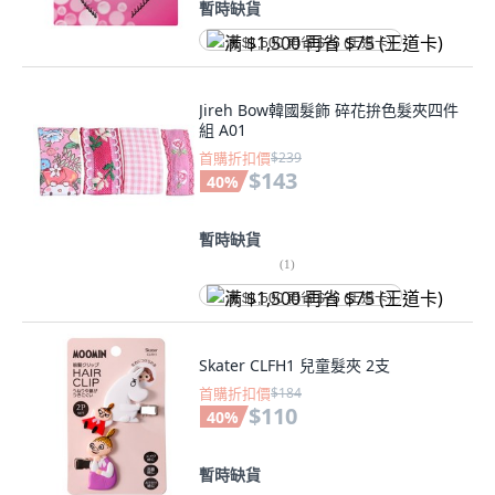
暫時缺貨
满 $1,500 再省 $75 (王道卡)
Jireh Bow韓國髮飾 碎花拚色髮夾四件
組 A01
首購折扣價
$239
$143
40
%
暫時缺貨
(
1
)
满 $1,500 再省 $75 (王道卡)
Skater CLFH1 兒童髮夾 2支
首購折扣價
$184
$110
40
%
暫時缺貨