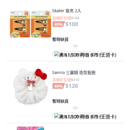
Skater 髮夾 2入
首購折扣價
$168
$100
40
%
暫時缺貨
(
1
)
满 $1,500 再省 $75 (王道卡)
Sanrio 三麗鷗 造型髮圈
首購折扣價
$210
$126
40
%
暫時缺貨
(
2
)
满 $1,500 再省 $75 (王道卡)