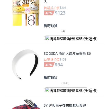
入
首購折扣價
$205
$123
40
%
暫時缺貨
(
4
)
满 $1,500 再省 $75 (王道卡)
SOOSDA 簡約人造皮革髮箍 86
首購折扣價
$158
$94
40
%
暫時缺貨
(
1648
)
满 $1,500 再省 $75 (王道卡)
SY 經典格子復古蝴蝶結髮箍