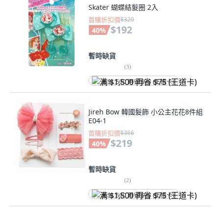
Skater 蝴蝶結髮圈 2入
首購折扣價
$320
$192
40
%
暫時缺貨
(
3
)
满 $1,500 再省 $75 (王道卡)
Jireh Bow 韓國髮飾 小公主花花8件組
E04-1
首購折扣價
$366
$219
40
%
暫時缺貨
(
2
)
满 $1,500 再省 $75 (王道卡)