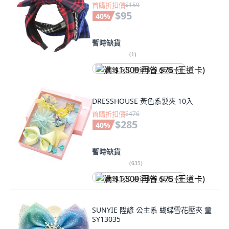
首購折扣價
$159
$95
40
%
暫時缺貨
(
1
)
满 $1,500 再省 $75 (王道卡)
DRESSHOUSE 黃色系髮夾 10入
首購折扣價
$476
$285
40
%
暫時缺貨
(
635
)
满 $1,500 再省 $75 (王道卡)
SUNYIE 陞諺 公主系 蝴蝶雪花壓夾 童
SY13035