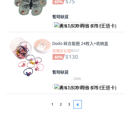
$75
40
%
暫時缺貨
满 $1,500 再省 $75 (王道卡)
Dodo 綜合髮圈 24枚入+收納盒
首購折扣價
$217
$130
40
%
暫時缺貨
(
294
)
满 $1,500 再省 $75 (王道卡)
1
2
3
4