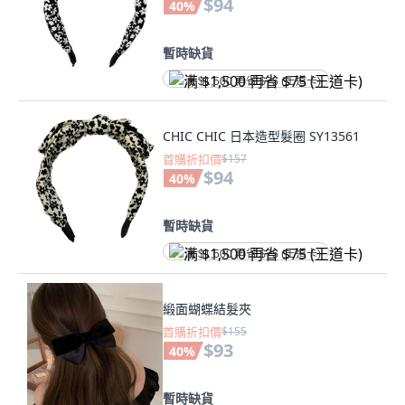
$94
40
%
暫時缺貨
满 $1,500 再省 $75 (王道卡)
CHIC CHIC 日本造型髮圈 SY13561
首購折扣價
$157
$94
40
%
暫時缺貨
满 $1,500 再省 $75 (王道卡)
緞面蝴蝶結髮夾
首購折扣價
$155
$93
40
%
暫時缺貨