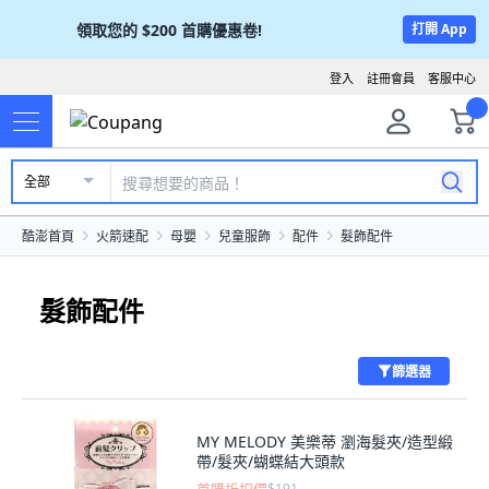
領取您的
$200
首購優惠卷!
打開 App
登入
註冊會員
客服中心
全部
酷澎首頁
火箭速配
母嬰
兒童服飾
配件
髮飾配件
髮飾配件
篩選器
MY MELODY 美樂蒂 瀏海髮夾/造型緞
帶/髮夾/蝴蝶結大頭款
$191