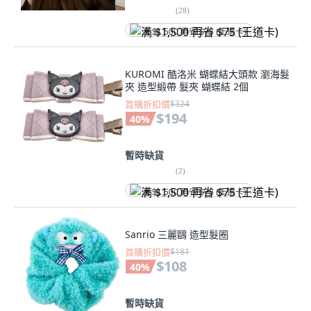
(
28
)
满 $1,500 再省 $75 (王道卡)
KUROMI 酷洛米 蝴蝶結大頭款 瀏海髮
夾 造型緞帶 髮夾 蝴蝶結 2個
首購折扣價
$324
$194
40
%
暫時缺貨
(
2
)
满 $1,500 再省 $75 (王道卡)
Sanrio 三麗鷗 造型髮圈
首購折扣價
$181
$108
40
%
暫時缺貨