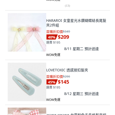
(
13
)
HARAROI 女童星光水鑽蝴蝶結長尾髮
夾2件組
首購折扣價
$349
$209
40
%
運費 $195
8/11 星期二
預計送達
WOW免運
LOVETOXIC 透感按扣髮夾
首購折扣價
$266
$145
45
%
運費 $195
8/12 星期三
預計送達
WOW免運
arang.rorang 女童粉色千鳥格髮夾組