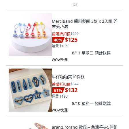
(
28
)
MerciBand 醬料髮圈 3款 x 2入組 芥
末美乃滋
首購折扣價
$209
$125
40
%
運費 $195
8/11 星期二
預計送達
WOW免運
牛仔啪啪夾10件組
首購折扣價
$347
$132
61
%
運費 $195
8/10 星期一
預計送達
WOW免運
arang.rorang 歐風三角滴答夾5件組