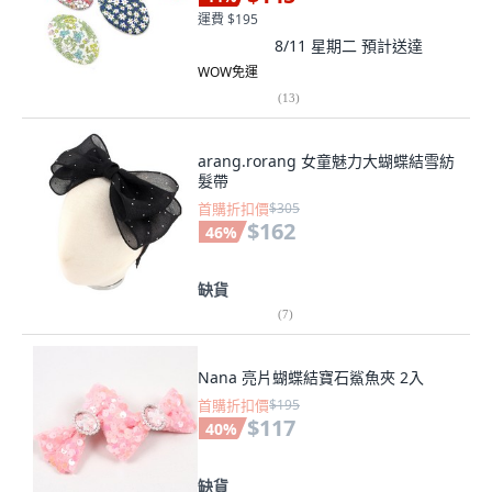
運費 $195
8/11 星期二
預計送達
WOW免運
(
13
)
arang.rorang 女童魅力大蝴蝶結雪紡
髮帶
首購折扣價
$305
$162
46
%
缺貨
(
7
)
Nana 亮片蝴蝶結寶石鯊魚夾 2入
首購折扣價
$195
$117
40
%
缺貨