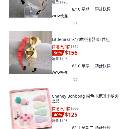
運費 $195
8/10 星期一
預計送達
WOW免運
(
71
)
Littlegirsl 人字紋舒適髮帶2件組
首購折扣價
$317
$156
50
%
運費 $195
8/10 星期一
預計送達
WOW免運
(
28
)
Chaney Bonbong 粉色小鹿斑比髮夾
套裝
首購折扣價
$209
$125
40
%
運費 $195
8/11 星期二
預計送達