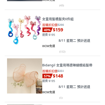
(
43
)
女童用髮橋髮夾6件組
首購折扣價
$266
$159
40
%
運費 $195
8/11 星期二
預計送達
WOW免運
(
112
)
Bidangil 女童用瑪德琳蝴蝶結髮帶
首購折扣價
$351
$148
57
%
運費 $195
8/11 星期二
預計送達
WOW免運
(
1
)