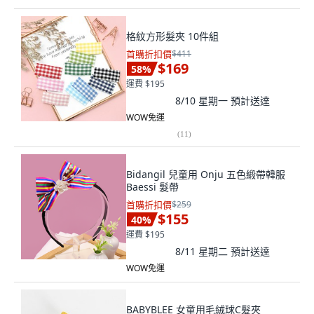
格紋方形髮夾 10件組
首購折扣價
$411
$169
58
%
運費 $195
8/10 星期一
預計送達
WOW免運
(
11
)
Bidangil 兒童用 Onju 五色緞帶韓服
Baessi 髮帶
首購折扣價
$259
$155
40
%
運費 $195
8/11 星期二
預計送達
WOW免運
BABYBLEE 女童用毛絨球C髮夾