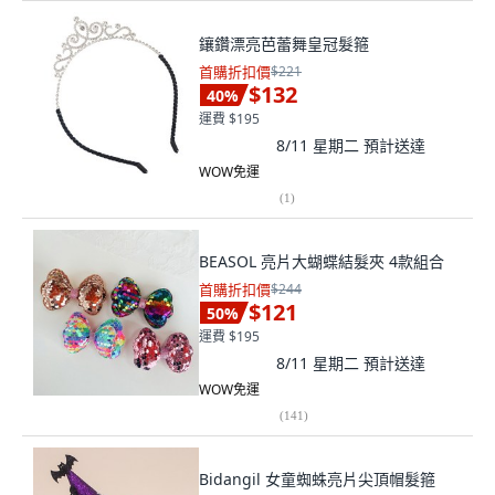
鑲鑽漂亮芭蕾舞皇冠髮箍
首購折扣價
$221
$132
40
%
運費 $195
8/11 星期二
預計送達
WOW免運
(
1
)
BEASOL 亮片大蝴蝶結髮夾 4款組合
首購折扣價
$244
$121
50
%
運費 $195
8/11 星期二
預計送達
WOW免運
(
141
)
Bidangil 女童蜘蛛亮片尖頂帽髮箍