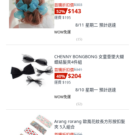
首購折扣價
$303
$143
52
%
運費 $195
8/11 星期二
預計送達
WOW免運
(
15
)
CHENNY BONGBONG 女童垂墜大蝴
蝶結髮夾4件組
首購折扣價
$341
$204
40
%
運費 $195
8/10 星期一
預計送達
WOW免運
(
52
)
Arang rorang 歐風花紋長方形按扣髮
夾 5入組合
首購折扣價
$256