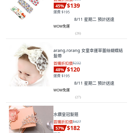
$139
45
%
運費 $195
8/11 星期二
預計送達
WOW免運
(
26
)
arang.rorang 女童幸運草蕾絲蝴蝶結
髮帶
首購折扣價
$232
$120
48
%
運費 $195
8/11 星期二
預計送達
WOW免運
(
27
)
水鑽皇冠髮箍
首購折扣價
$427
$182
57
%