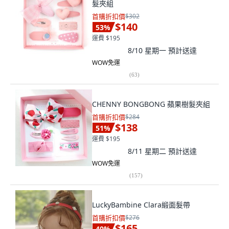
髮夾組
首購折扣價
$302
$140
53
%
運費 $195
8/10 星期一
預計送達
WOW免運
(
63
)
CHENNY BONGBONG 蘋果樹髮夾組
首購折扣價
$284
$138
51
%
運費 $195
8/11 星期二
預計送達
WOW免運
(
157
)
LuckyBambine Clara緞面髮帶
首購折扣價
$276
$165
40
%