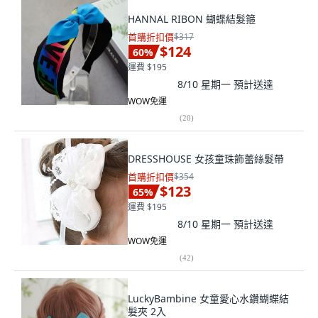
HANNAL RIBON 蝴蝶結髮箍
首購折扣價
$317
$124
60
%
運費 $195
8/10 星期一
預計送達
WOW免運
(
20
)
DRESSHOUSE 女孩童珠飾蕾絲髮帶
首購折扣價
$354
$123
65
%
運費 $195
8/10 星期一
預計送達
WOW免運
(
42
)
LuckyBambine 女童愛心水鑽蝴蝶結
髮夾 2入