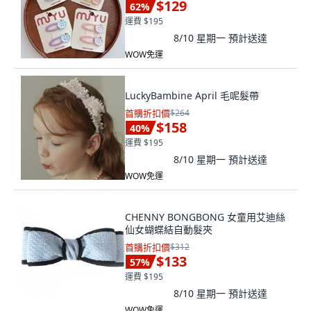
$129
62
%
運費 $195
8/10 星期一
預計送達
WOW免運
LuckyBambine April 毛呢髮帶
首購折扣價
$264
$158
40
%
運費 $195
8/10 星期一
預計送達
WOW免運
CHENNY BONGBONG 女童用艾迪絲
仙女蝴蝶結自動髮夾
首購折扣價
$312
$133
57
%
運費 $195
8/10 星期一
預計送達
WOW免運