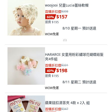
woojooi 兒童Lucia蕾絲軟帽
首購折扣價
$398
$157
60
%
運費 $195
8/10 星期一
預計送達
WOW免運
(
1
)
HARAROI 女童用粉彩繡球花蝴蝶結髮
夾4件組
首購折扣價
$331
$198
40
%
運費 $195
8/11 星期二
預計送達
WOW免運
蘋果鈕扣滴答夾 4款 x 2入 組
首購折扣價
$347