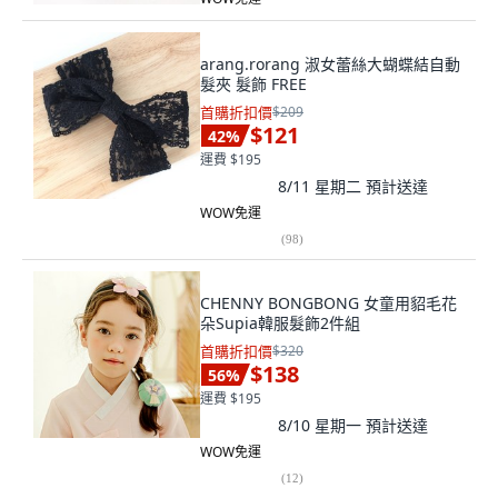
arang.rorang 淑女蕾絲大蝴蝶結自動
髮夾 髮飾 FREE
首購折扣價
$209
$121
42
%
運費 $195
8/11 星期二
預計送達
WOW免運
(
98
)
CHENNY BONGBONG 女童用貂毛花
朵Supia韓服髮飾2件組
首購折扣價
$320
$138
56
%
運費 $195
8/10 星期一
預計送達
WOW免運
(
12
)