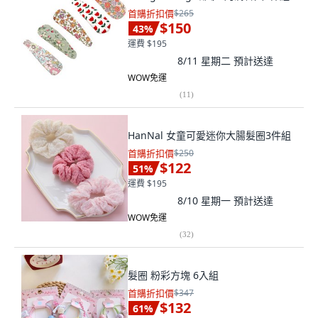
首購折扣價
$265
$150
43
%
運費 $195
8/11 星期二
預計送達
WOW免運
(
11
)
HanNal 女童可愛迷你大腸髮圈3件組
首購折扣價
$250
$122
51
%
運費 $195
8/10 星期一
預計送達
WOW免運
(
32
)
髮圈 粉彩方塊 6入組
首購折扣價
$347
$132
61
%