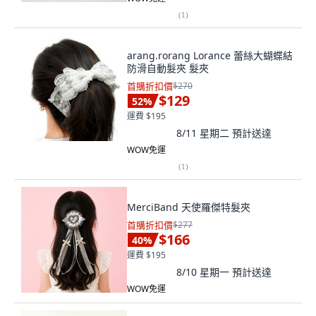
(
1
)
arang.rorang Lorance 蕾絲大蝴蝶結
防滑自動髮夾 髮夾
首購折扣價
$270
$129
52
%
運費 $195
8/11 星期二
預計送達
WOW免運
(
1
)
MerciBand 天使羅傑特髮夾
首購折扣價
$277
$166
40
%
運費 $195
8/10 星期一
預計送達
WOW免運