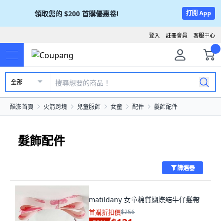
領取您的
$200
首購優惠卷!
打開 App
登入
註冊會員
客服中心
全部
酷澎首頁
火箭跨境
兒童服飾
女童
配件
髮飾配件
髮飾配件
篩選器
matildany 女童棉質蝴蝶結牛仔髮帶
首購折扣價
$256