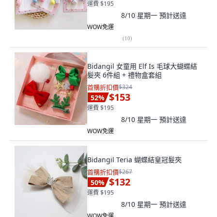
運費 $195
8/10 星期一
預計送達
WOW免運
(
10
)
Bidangil 女童用 Elf Is 毛球大蝴蝶結
髮夾 6件組 + 禮物盒套組
首購折扣價
$324
$153
52
%
運費 $195
8/10 星期一
預計送達
WOW免運
Bidangil Teria 蝴蝶結皇冠髮夾
首購折扣價
$267
$132
50
%
運費 $195
8/10 星期一
預計送達
WOW免運