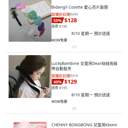
Bidangil Cosette 愛心亮片髮箍
首購折扣價
$290
$128
55
%
運費 $195
8/10 星期一
預計送達
WOW免運
(
7
)
LuckyBambine 女童用Dear絲絨長緞
帶自動髮夾
首購折扣價
$215
$129
40
%
運費 $195
8/10 星期一
預計送達
WOW免運
(
1
)
CHENNY BONGBONG 兒童用Kkomi