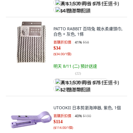
满 $1,500 再省 $75 (王道卡)
$4 酷澎幣回饋
PATTO RABBIT 百特兔 親水柔膚頭巾,
白色 + 灰色, 1條
首購折扣價
41
%
$58
$34
(
$34.00/1個
)
明天 8/11 (二)
預計送達
(
22
)
满 $1,500 再省 $75 (王道卡)
$2 酷澎幣回饋
UTOOKII 日本剪瀏海神器, 紫色, 1個
首購折扣價
40
%
$190
$114
(
$114.00/1個
)