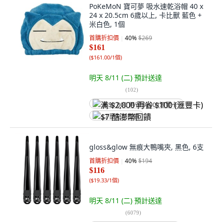
PoKeMoN 寶可夢 吸水速乾浴帽 40 x
24 x 20.5cm 6歲以上, 卡比獸 藍色 +
米白色, 1個
首購折扣價
40
%
$269
$161
(
$161.00/1個
)
明天 8/11 (二)
預計送達
(
102
)
满 $2,000 再省 $100 (滙豐卡)
$7 酷澎幣回饋
gloss&glow 無痕大鴨嘴夾, 黑色, 6支
首購折扣價
40
%
$194
$116
(
$19.33/1個
)
明天 8/11 (二)
預計送達
(
6079
)