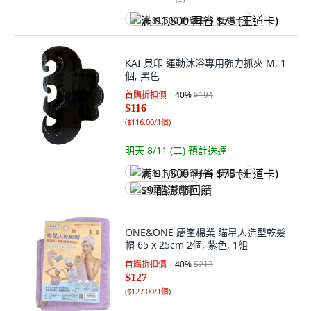
满 $1,500 再省 $75 (王道卡)
KAI 貝印 運動沐浴專用強力抓夾 M, 1
個, 黑色
首購折扣價
40
%
$194
$116
(
$116.00/1個
)
明天 8/11 (二)
預計送達
满 $1,500 再省 $75 (王道卡)
$9 酷澎幣回饋
ONE&ONE 慶峯棉業 貓星人造型乾髮
帽 65 x 25cm 2個, 紫色, 1組
首購折扣價
40
%
$213
$127
(
$127.00/1個
)