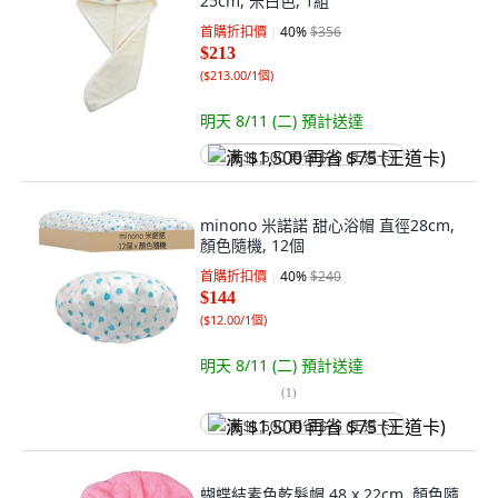
25cm, 米白色, 1組
首購折扣價
40
%
$356
$213
(
$213.00/1個
)
明天 8/11 (二)
預計送達
满 $1,500 再省 $75 (王道卡)
minono 米諾諾 甜心浴帽 直徑28cm,
顏色隨機, 12個
首購折扣價
40
%
$240
$144
(
$12.00/1個
)
明天 8/11 (二)
預計送達
(
1
)
满 $1,500 再省 $75 (王道卡)
蝴蝶結素色乾髮帽 48 x 22cm, 顏色隨