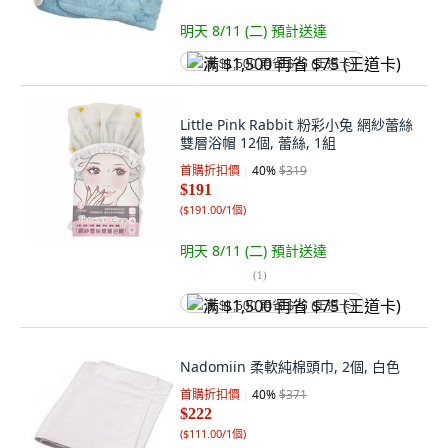
明天 8/11 (二)
預計送達
满 $1,500 再省 $75 (王道卡)
Little Pink Rabbit 粉彩小兔 網紗蕾絲
雙層浴帽 12個, 蕾絲, 1組
首購折扣價
40
%
$319
$191
(
$191.00/1個
)
明天 8/11 (二)
預計送達
(
1
)
满 $1,500 再省 $75 (王道卡)
Nadomiin 柔軟純棉頭巾, 2個, 白色
首購折扣價
40
%
$371
$222
(
$111.00/1個
)