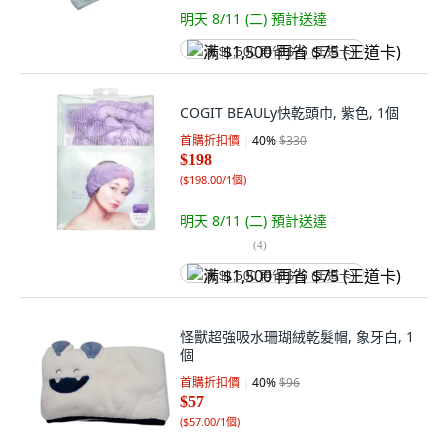
明天 8/11 (二)
預計送達
满 $1,500 再省 $75 (王道卡)
COGIT BEAULy快乾頭巾, 紫色, 1個
首購折扣價
40
%
$330
$198
(
$198.00/1個
)
明天 8/11 (二)
預計送達
(
4
)
满 $1,500 再省 $75 (王道卡)
怪獸超強吸水珊瑚絨乾髮帽, 象牙白, 1
個
首購折扣價
40
%
$96
$57
(
$57.00/1個
)