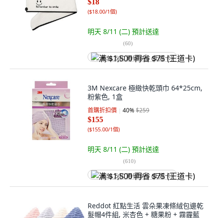
$18
(
$18.00/1個
)
明天 8/11 (二)
預計送達
(
60
)
满 $1,500 再省 $75 (王道卡)
3M Nexcare 極緻快乾頭巾 64*25cm,
粉紫色, 1盒
首購折扣價
40
%
$259
$155
(
$155.00/1個
)
明天 8/11 (二)
預計送達
(
610
)
满 $1,500 再省 $75 (王道卡)
Reddot 紅點生活 雲朵果凍條絨包邊乾
髮帽4件組, 米杏色 + 糖果粉 + 霧霾藍