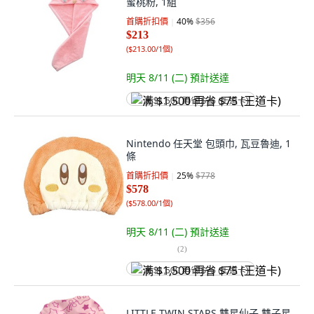
蜜桃粉, 1組
首購折扣價
40
%
$356
$213
(
$213.00/1個
)
明天 8/11 (二)
預計送達
满 $1,500 再省 $75 (王道卡)
Nintendo 任天堂 包頭巾, 瓦豆魯迪, 1
條
首購折扣價
25
%
$778
$578
(
$578.00/1個
)
明天 8/11 (二)
預計送達
(
2
)
满 $1,500 再省 $75 (王道卡)
LITTLE TWIN STARS 雙星仙子 雙子星