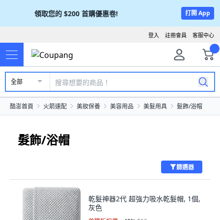
領取您的
$200
首購優惠卷!
打開 App
登入
註冊會員
客服中心
全部
酷澎首頁
火箭速配
美妝保養
美容用品
美髮用具
髮飾/浴帽
髮飾/浴帽
篩選器
乾髮神器2代 超強力吸水乾髮帽, 1個,
灰色