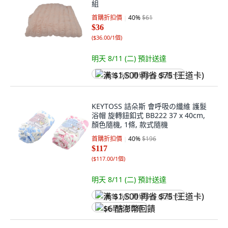
組
首購折扣價
40
%
$61
$36
(
$36.00/1個
)
明天 8/11 (二)
預計送達
满 $1,500 再省 $75 (王道卡)
KEYTOSS 詰朵斯 會呼吸の纖維 護髮
浴帽 旋轉鈕釦式 BB222 37 x 40cm,
顏色隨機, 1條, 款式隨機
首購折扣價
40
%
$196
$117
(
$117.00/1個
)
明天 8/11 (二)
預計送達
满 $1,500 再省 $75 (王道卡)
$6 酷澎幣回饋