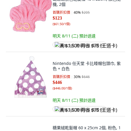
機, 2個
首購折扣價
40
%
$205
$123
(
$61.50/1個
)
明天 8/11 (二)
預計送達
满 $1,500 再省 $75 (王道卡)
Nintendo 任天堂 卡比睡帽包頭巾, 紫
色 + 白色
首購折扣價
30
%
$646
$446
(
$446.00/1個
)
明天 8/11 (二)
預計送達
满 $1,500 再省 $75 (王道卡)
糖果絨乾髮帽 60 x 25cm 2個, 粉色, 1