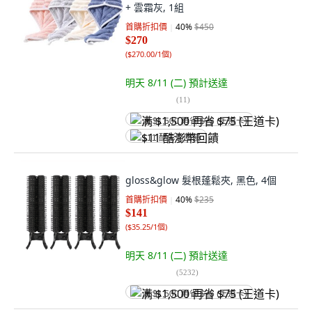
+ 雲霜灰, 1組
首購折扣價
40
%
$450
$270
(
$270.00/1個
)
明天 8/11 (二)
預計送達
(
11
)
满 $1,500 再省 $75 (王道卡)
$11 酷澎幣回饋
gloss&glow 髮根蓬鬆夾, 黑色, 4個
首購折扣價
40
%
$235
$141
(
$35.25/1個
)
明天 8/11 (二)
預計送達
(
5232
)
满 $1,500 再省 $75 (王道卡)