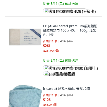
明天 8/11 (二)
預計送達
满 $1,500 再省 $75 (王道卡)
CB JAPAN carari premium系列超細
纖維擦頭巾 100 x 40cm 160g, 淺米
色, 1條
首購折扣價
40
%
$435
$261
(
$261.00/1個
)
明天 8/11 (二)
預計送達
满 $2,000 再省 $100 (滙豐卡)
$13 酷澎幣回饋
Incare 棉絨吸水頭巾, 天藍, 2條
首購折扣價
40
%
$211
$126
(
$63.00/1個
)