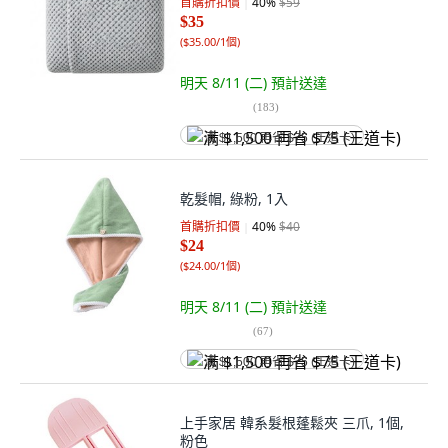
首購折扣價
40
%
$59
$35
(
$35.00/1個
)
明天 8/11 (二)
預計送達
(
183
)
满 $1,500 再省 $75 (王道卡)
乾髮帽, 綠粉, 1入
首購折扣價
40
%
$40
$24
(
$24.00/1個
)
明天 8/11 (二)
預計送達
(
67
)
满 $1,500 再省 $75 (王道卡)
上手家居 韓系髮根蓬鬆夾 三爪, 1個,
粉色