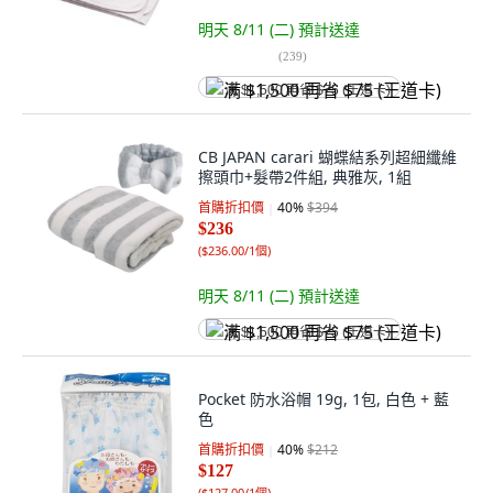
明天 8/11 (二)
預計送達
(
239
)
满 $1,500 再省 $75 (王道卡)
CB JAPAN carari 蝴蝶結系列超細纖維
擦頭巾+髮帶2件組, 典雅灰, 1組
首購折扣價
40
%
$394
$236
(
$236.00/1個
)
明天 8/11 (二)
預計送達
满 $1,500 再省 $75 (王道卡)
Pocket 防水浴帽 19g, 1包, 白色 + 藍
色
首購折扣價
40
%
$212
$127
(
$127.00/1個
)