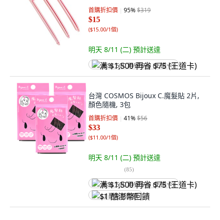
首購折扣價
95
%
$319
$15
(
$15.00/1個
)
明天 8/11 (二)
預計送達
满 $1,500 再省 $75 (王道卡)
台灣 COSMOS Bijoux C.魔髮貼 2片,
顏色隨機, 3包
首購折扣價
41
%
$56
$33
(
$11.00/1個
)
明天 8/11 (二)
預計送達
(
85
)
满 $1,500 再省 $75 (王道卡)
$1 酷澎幣回饋