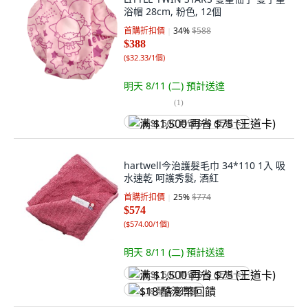
浴帽 28cm, 粉色, 12個
首購折扣價
34
%
$588
$388
(
$32.33/1個
)
明天 8/11 (二)
預計送達
(
1
)
满 $1,500 再省 $75 (王道卡)
hartwell今治護髮毛巾 34*110 1入 吸
水速乾 呵護秀髮, 酒紅
首購折扣價
25
%
$774
$574
(
$574.00/1個
)
明天 8/11 (二)
預計送達
满 $1,500 再省 $75 (王道卡)
$18 酷澎幣回饋