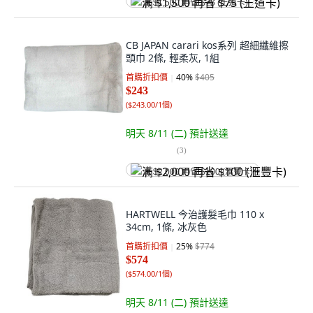
满 $1,500 再省 $75 (王道卡)
CB JAPAN carari kos系列 超細纖維擦
頭巾 2條, 輕柔灰, 1組
首購折扣價
40
%
$405
$243
(
$243.00/1個
)
明天 8/11 (二)
預計送達
(
3
)
满 $2,000 再省 $100 (滙豐卡)
HARTWELL 今治護髮毛巾 110 x
34cm, 1條, 冰灰色
首購折扣價
25
%
$774
$574
(
$574.00/1個
)
明天 8/11 (二)
預計送達