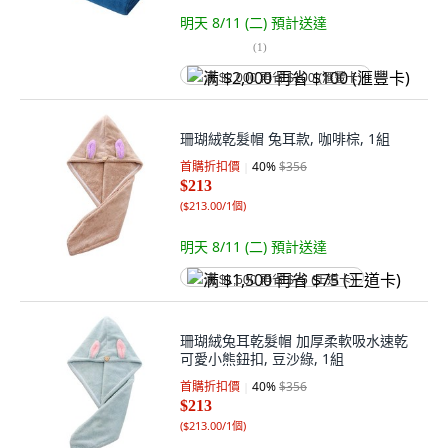
明天 8/11 (二)
預計送達
(
1
)
满 $2,000 再省 $100 (滙豐卡)
珊瑚絨乾髮帽 兔耳款, 咖啡棕, 1組
首購折扣價
40
%
$356
$213
(
$213.00/1個
)
明天 8/11 (二)
預計送達
满 $1,500 再省 $75 (王道卡)
珊瑚絨兔耳乾髮帽 加厚柔軟吸水速乾
可愛小熊鈕扣, 豆沙綠, 1組
首購折扣價
40
%
$356
$213
(
$213.00/1個
)