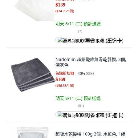
$139
(
$34.75/1個
)
明天 8/11 (二)
預計送達
(
2
)
满 $1,500 再省 $75 (王道卡)
Nadomiin 超細纖維絲滑乾髮帽, 3個,
深灰色
首購折扣價
40
%
$283
$169
(
$56.33/1個
)
明天 8/11 (二)
預計送達
(
81
)
满 $1,500 再省 $75 (王道卡)
超吸水乾髮帽 100g 3個, 水藍色, 1組