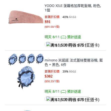
YODO XIUI 菠蘿格加厚乾髮帽, 粉色,
1個
首購折扣價
40
%
$153
$91
(
$91.00/1個
)
明天 8/11 (二)
預計送達
满 $1,500 再省 $75 (王道卡)
minono 米諾諾 法式蕾絲雙層浴帽, 藍
色 + 黑色, 6件
首購折扣價
39
%
$502
$302
(
$50.33/1個
)
明天 8/11 (二)
預計送達
满 $1,500 再省 $75 (王道卡)