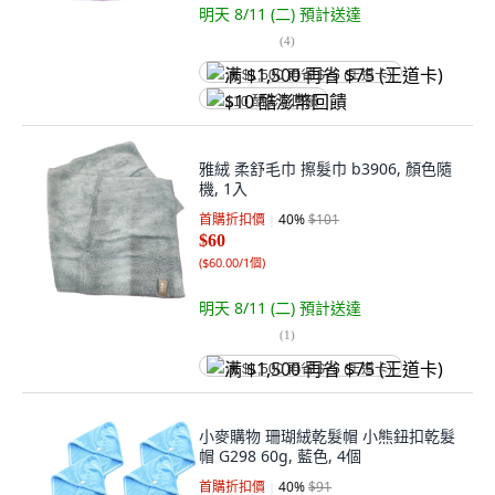
明天 8/11 (二)
預計送達
(
4
)
满 $1,500 再省 $75 (王道卡)
$10 酷澎幣回饋
雅絨 柔舒毛巾 擦髮巾 b3906, 顏色隨
機, 1入
首購折扣價
40
%
$101
$60
(
$60.00/1個
)
明天 8/11 (二)
預計送達
(
1
)
满 $1,500 再省 $75 (王道卡)
小麥購物 珊瑚絨乾髮帽 小熊鈕扣乾髮
帽 G298 60g, 藍色, 4個
首購折扣價
40
%
$91