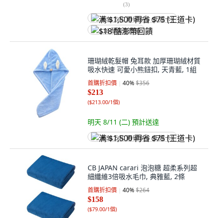
(
3
)
满 $1,500 再省 $75 (王道卡)
$18 酷澎幣回饋
珊瑚絨乾髮帽 兔耳款 加厚珊瑚絨材質
吸水快速 可愛小熊鈕扣, 天青藍, 1組
首購折扣價
40
%
$356
$213
(
$213.00/1個
)
明天 8/11 (二)
預計送達
满 $1,500 再省 $75 (王道卡)
CB JAPAN carari 泡泡糖 超柔系列超
細纖維3倍吸水毛巾, 典雅藍, 2條
首購折扣價
40
%
$264
$158
(
$79.00/1個
)