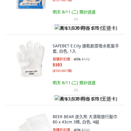
明天 8/11 (二)
預計送達
(
2
)
满 $1,500 再省 $75 (王道卡)
SAFEBET E.City 速乾創意吸水乾髮手
套, 白色, 1入
首購折扣價
40
%
$172
$103
(
$103.00/1個
)
明天 8/11 (二)
預計送達
(
2
)
满 $1,500 再省 $75 (王道卡)
BEER BEAR 皮久熊 大清吸旅行髮巾
80 x 43cm 3條, 白色, 4組
首購折扣價
40
%
$232