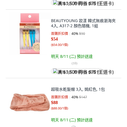
满 $1,500 再省 $75 (王道卡)
BEAUTYOUNG 妝漾 韓式無痕瀏海夾
4入, A317-2 顏色隨機, 1組
首購折扣價
40
%
$90
$54
(
$54.00/1個
)
明天 8/11 (二)
預計送達
(
10
)
满 $1,500 再省 $75 (王道卡)
超吸水乾髮帽 3入, 嫣紅色, 1包
首購折扣價
40
%
$147
$88
(
$88.00/1個
)
明天 8/11 (二)
預計送達
(
2
)