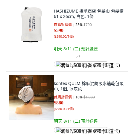
HASHIZUME 橋爪商店 包髮巾 包髮帽
61 x 26cm, 白色, 1條
首購折扣價
25
%
$790
$590
(
$590.00/1個
)
明天 8/11 (二)
預計送達
(
2
)
满 $1,500 再省 $75 (王道卡)
kontex QULM 棉麻混紡吸水速乾包頭
巾, 1個, 冰灰色
首購折扣價
18
%
$1,080
$880
(
$880.00/1個
)
明天 8/11 (二)
預計送達
满 $1,500 再省 $75 (王道卡)