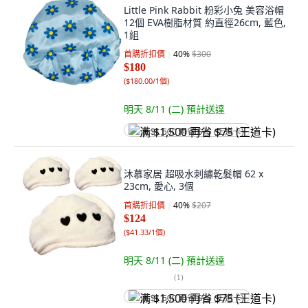
Little Pink Rabbit 粉彩小兔 美容浴帽
12個 EVA樹脂材質 約直徑26cm, 藍色,
1組
首購折扣價
40
%
$300
$180
(
$180.00/1個
)
明天 8/11 (二)
預計送達
满 $1,500 再省 $75 (王道卡)
沐慕家居 超吸水刺繡乾髮帽 62 x
23cm, 愛心, 3個
首購折扣價
40
%
$207
$124
(
$41.33/1個
)
明天 8/11 (二)
預計送達
(
1
)
满 $1,500 再省 $75 (王道卡)