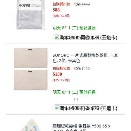
首購折扣價
40
%
$147
$88
(
$88.00/1個
)
明天 8/11 (二)
預計送達
满 $1,500 再省 $75 (王道卡)
SUnORO 一片式鳳梨格乾髮帽, 卡其
色, 2條, 卡其色
首購折扣價
40
%
$250
$150
(
$75.00/1個
)
明天 8/11 (二)
預計送達
(
1
)
满 $1,500 再省 $75 (王道卡)
珊瑚絨乾髮帽 兔耳款 Y500 65 x