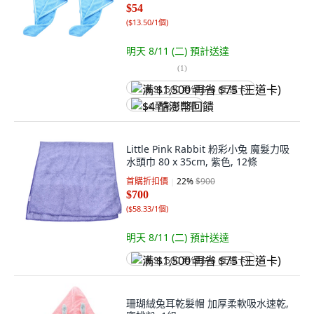
$54
(
$13.50/1個
)
明天 8/11 (二)
預計送達
(
1
)
满 $1,500 再省 $75 (王道卡)
$4 酷澎幣回饋
Little Pink Rabbit 粉彩小兔 魔髮力吸
水頭巾 80 x 35cm, 紫色, 12條
首購折扣價
22
%
$900
$700
(
$58.33/1個
)
明天 8/11 (二)
預計送達
满 $1,500 再省 $75 (王道卡)
珊瑚絨兔耳乾髮帽 加厚柔軟吸水速乾,