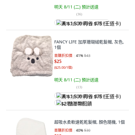
明天 8/11 (二)
預計送達
(
36
)
满 $1,500 再省 $75 (王道卡)
FANCY LIFE 加厚珊瑚絨乾髮帽, 灰色,
1個
首購折扣價
41
%
$43
$25
(
$25.00/1個
)
明天 8/11 (二)
預計送達
(
13
)
满 $1,500 再省 $75 (王道卡)
$2 酷澎幣回饋
超吸水柔軟速乾乾髮帽, 顏色隨機, 1個
首購折扣價
40
%
$30