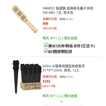
FAWEIO 髮葳鵝 經典鬃毛離子夾梳
SM-680, 1支, 原木色
首購折扣價
40
%
$150
$90
(
$90.00/1個
)
明天 8/11 (二)
預計送達
满 $1,500 再省 $75 (王道卡)
$5 酷澎幣回饋
eliSix 沙龍專用蓬鬆無痕髮夾
51*9*12mm, 黑色, 12入
首購折扣價
40
%
$174
$104
(
$8.67/1個
)
明天 8/11 (二)
預計送達
(
8
)