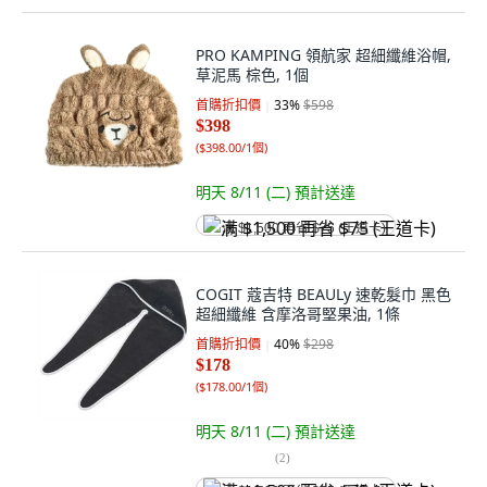
PRO KAMPING 領航家 超細纖維浴帽,
草泥馬 棕色, 1個
首購折扣價
33
%
$598
$398
(
$398.00/1個
)
明天 8/11 (二)
預計送達
满 $1,500 再省 $75 (王道卡)
COGIT 蔻吉特 BEAULy 速乾髮巾 黑色
超細纖維 含摩洛哥堅果油, 1條
首購折扣價
40
%
$298
$178
(
$178.00/1個
)
明天 8/11 (二)
預計送達
(
2
)