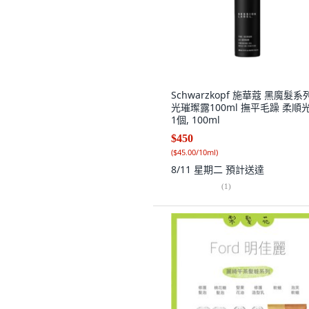
Schwarzkopf 施華蔻 黑魔髮系
光璀璨露100ml 撫平毛躁 柔順光
1個, 100ml
$450
(
$45.00/10ml
)
8/11 星期二
預計送達
(
1
)