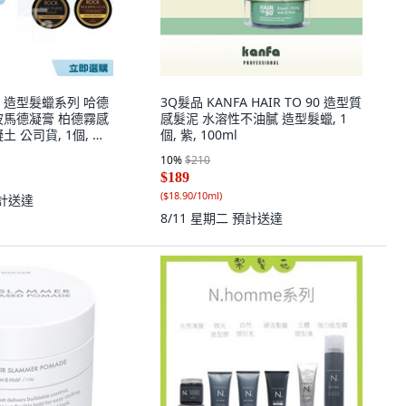
TA 造型髮蠟系列 哈德
3Q髮品 KANFA HAIR TO 90 造型質
波馬德凝膏 柏德霧感
感髮泥 水溶性不油膩 造型髮蠟, 1
 公司貨, 1個, 哈
個, 紫, 100ml
10
%
$210
$189
(
$18.90/10ml
)
計送達
8/11 星期二
預計送達