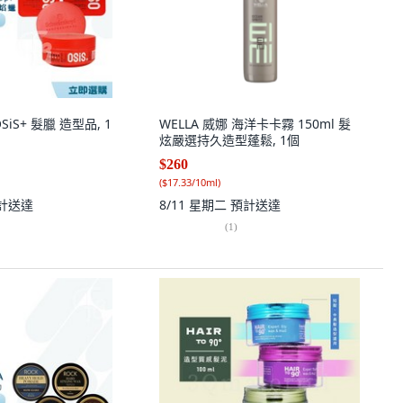
 OSiS+ 髮臘 造型品, 1
WELLA 威娜 海洋卡卡霧 150ml 髮
炫嚴選持久造型蓬鬆, 1個
$260
(
$17.33/10ml
)
計送達
8/11 星期二
預計送達
(
1
)