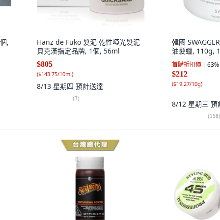
1個,
Hanz de Fuko 髮泥 乾性啞光髮泥
韓國 SWAGGER 
）
貝克漢指定品牌, 1個, 56ml
油髮蠟, 110g, 
$805
首購折扣價
63
%
$212
(
$143.75/10ml
)
(
$19.27/10g
)
8/13 星期四
預計送達
(
3
)
8/12 星期三
預
(
158