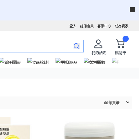
登入
註冊會員
客服中心
成為賣家
我的酷澎
購物車
文具圖書
食品飲料
生活用品
女性服飾
運動戶外
60
每頁筆