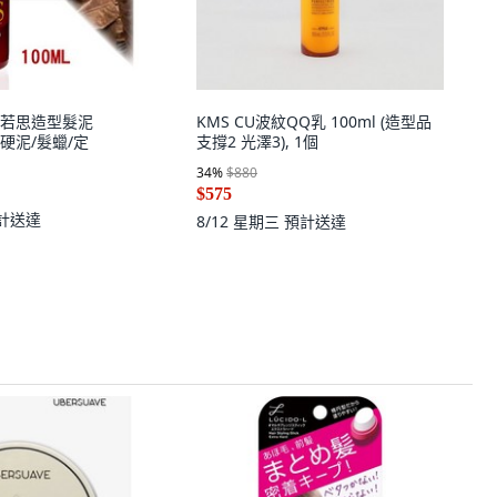
若思造型髮泥
KMS CU波紋QQ乳 100ml (造型品
/硬泥/髮蠟/定
支撐2 光澤3), 1個
34
%
$880
$575
計送達
8/12 星期三
預計送達