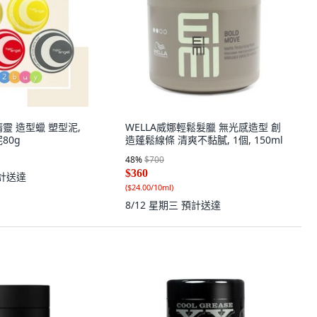
 髮精靈 造型蠟 塑型泥,
WELLA威娜輕鬆髮臘 無光感造型 創
80g
造蓬鬆線條 清爽不黏膩, 1個, 150ml
48
%
$700
$360
計送達
(
$24.00/10ml
)
8/12 星期三
預計送達