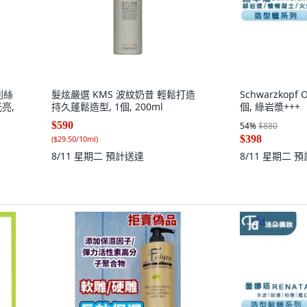
列絲
髮炫嚴選 KMS 波紋奶昔 輕鬆打造
Schwarzkopf
亮,
持久蓬鬆造型, 1個, 200ml
個, 綠岩漿+++
$590
54
%
$880
$398
(
$29.50/10ml
)
8/11 星期二
預計送達
8/11 星期二
預