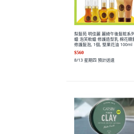
梨髮苑 明佳麗 麗綺午後髮粧系列
蠟 泡芙軟蠟 修護造型乳 棉花糖
修護髮泡, 1個, 堅果花油 100ml
$560
8/13 星期四
預計送達