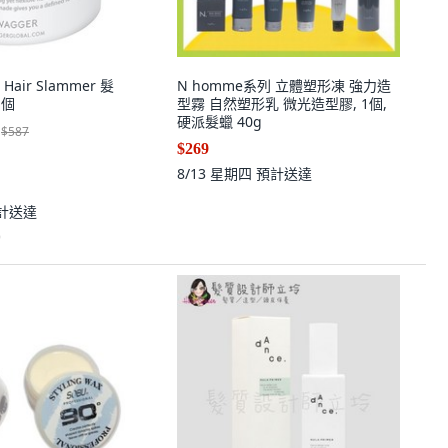
Hair Slammer 髮
N homme系列 立體塑形凍 強力造
1個
型霧 自然塑形乳 微光造型膠, 1個,
硬派髮蠟 40g
$587
$269
8/13 星期四
預計送達
計送達
)