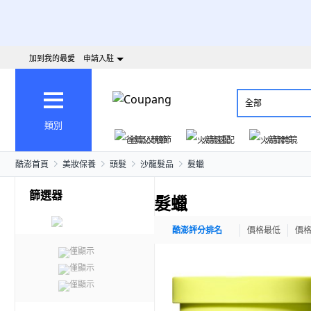
加到我的最愛
申請入駐
全部
類別
爸氣父親節
火箭速配
火箭跨境
酷澎首頁
美妝保養
頭髮
沙龍髮品
髮蠟
篩選器
髮蠟
酷澎評分排名
價格最低
價
僅顯示
僅顯示
僅顯示