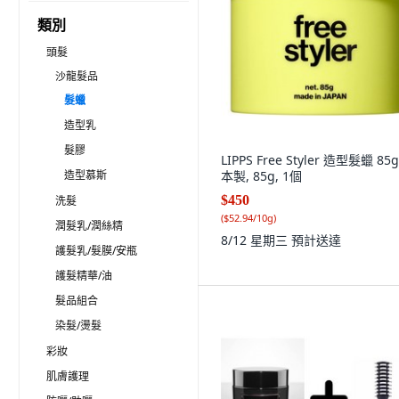
類別
頭髮
沙龍髮品
髮蠟
造型乳
髮膠
LIPPS Free Styler 造型髮蠟 85
造型慕斯
本製, 85g, 1個
$450
洗髮
(
$52.94/10g
)
潤髮乳/潤絲精
8/12 星期三
預計送達
護髮乳/髮膜/安瓶
護髮精華/油
髮品組合
染髮/燙髮
彩妝
肌膚護理