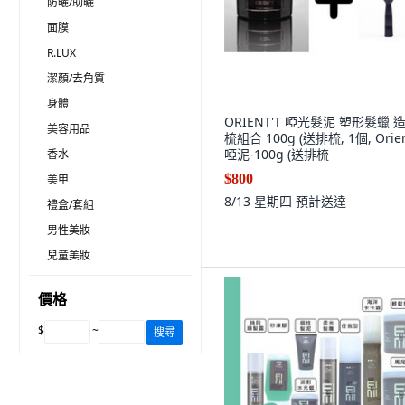
防曬/助曬
面膜
R.LUX
潔顏/去角質
身體
ORIENT'T 啞光髮泥 塑形髮蠟 
美容用品
梳組合 100g (送排梳, 1個, Orien
啞泥-100g (送排梳
香水
$800
美甲
8/13 星期四
預計送達
禮盒/套組
男性美妝
兒童美妝
價格
$
~
搜尋