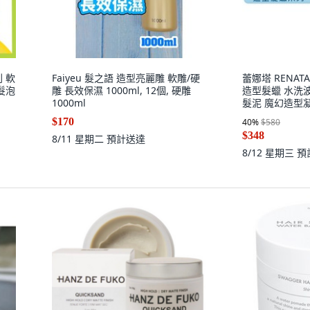
 軟
Faiyeu 髮之語 造型亮麗雕 軟雕/硬
蕾娜塔 RENA
髮泡
雕 長效保濕 1000ml, 12個, 硬雕
造型髮蠟 水洗
1000ml
髮泥 魔幻造型凝土
德造型髮蠟(黑)
$170
40
%
$580
$348
8/11 星期二
預計送達
8/12 星期三
預