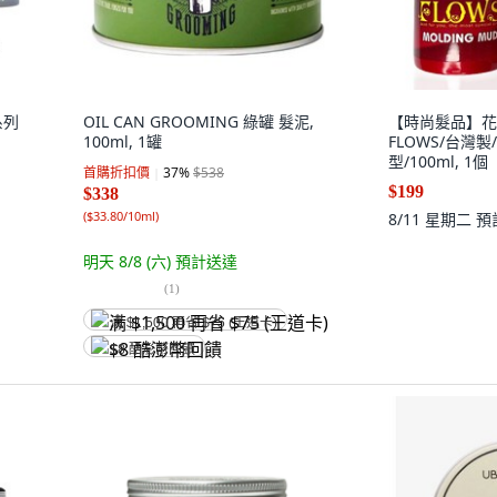
系列
OIL CAN GROOMING 綠罐 髮泥,
【時尚髮品】花
100ml, 1罐
FLOWS/台灣製
型/100ml, 1個
首購折扣價
37
%
$538
$199
$338
(
$33.80/10ml
)
8/11 星期二
預
明天 8/8 (六)
預計送達
(
1
)
满 $1,500 再省 $75 (王道卡)
$8 酷澎幣回饋