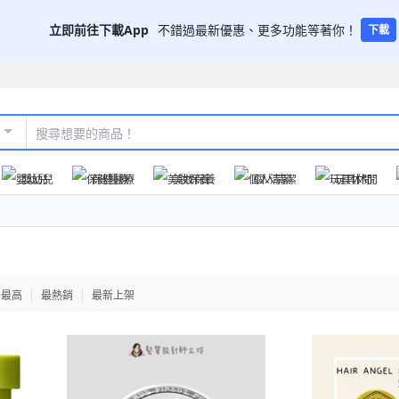
立即前往下載App
不錯過最新優惠、更多功能等著你！
下載
嬰幼兒
保健醫療
美妝保養
個人清潔
玩具休閒
格最高
最熱銷
最新上架