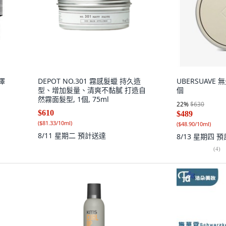
澤
DEPOT NO.301 霧感髮蠟 持久造
UBERSUAVE 無
型、增加髮量、清爽不黏膩 打造自
個
然霧面髮型, 1個, 75ml
22
%
$630
$610
$489
(
$81.33/10ml
)
(
$48.90/10ml
)
8/11 星期二
預計送達
8/13 星期四
預
(
4
)