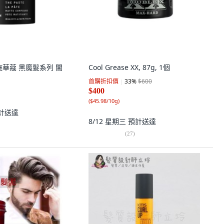
f 施華蔻 黑魔髮系列 闇
Cool Grease XX, 87g, 1個
首購折扣價
33
%
$600
$400
(
$45.98/10g
)
計送達
8/12 星期三
預計送達
(
27
)