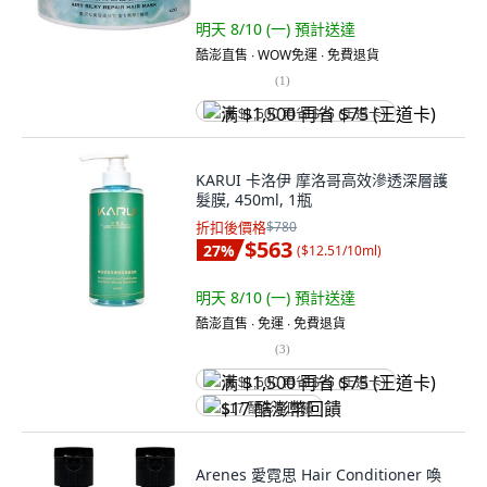
明天 8/10 (一)
預計送達
酷澎直售 ∙ WOW免運 ∙ 免費退貨
(
1
)
满 $1,500 再省 $75 (王道卡)
KARUI 卡洛伊 摩洛哥高效滲透深層護
髮膜, 450ml, 1瓶
折扣後價格
$780
$563
27
%
(
$12.51/10ml
)
明天 8/10 (一)
預計送達
酷澎直售 ∙ 免運 ∙ 免費退貨
(
3
)
满 $1,500 再省 $75 (王道卡)
$17 酷澎幣回饋
Arenes 愛霓思 Hair Conditioner 喚