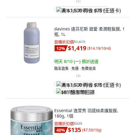
(
1
)
满 $1,500 再省 $75 (王道卡)
davines 達芬尼斯 甜愛 柔潤輕髮膜, 1
瓶, 1L
首購折扣價
$1,619
$1,419
12
%
(
$14.19/10ml
)
明天 8/10 (一)
預計送達
酷澎直售 ∙ 免運 ∙ 免費退貨
(
3
)
满 $1,500 再省 $75 (王道卡)
$81 酷澎幣回饋
Essential 逸萱秀 羽感絲柔護髮膜,
180g, 1個
首購折扣價
$225
$135
40
%
(
$7.50/10g
)