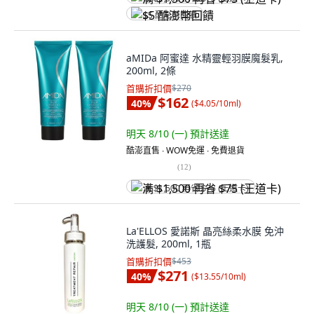
$5 酷澎幣回饋
aMIDa 阿蜜達 水精靈輕羽膜魔髮乳,
200ml, 2條
首購折扣價
$270
$162
40
%
(
$4.05/10ml
)
明天 8/10 (一)
預計送達
酷澎直售 ∙ WOW免運 ∙ 免費退貨
(
12
)
满 $1,500 再省 $75 (王道卡)
La'ELLOS 愛諾斯 晶亮絲柔水膜 免沖
洗護髮, 200ml, 1瓶
首購折扣價
$453
$271
40
%
(
$13.55/10ml
)
明天 8/10 (一)
預計送達