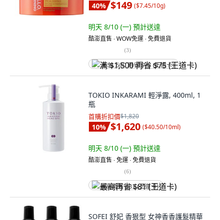
$149
40
%
(
$7.45/10g
)
明天 8/10 (一)
預計送達
酷澎直售 ∙ WOW免運 ∙ 免費退貨
(
3
)
满 $1,500 再省 $75 (王道卡)
TOKIO INKARAMI 輕淨露, 400ml, 1
瓶
首購折扣價
$1,820
$1,620
10
%
(
$40.50/10ml
)
明天 8/10 (一)
預計送達
酷澎直售 ∙ 免運 ∙ 免費退貨
(
6
)
最高再省 $81 (王道卡)
SOFEI 舒妃 香狠型 女神香香護髮精華