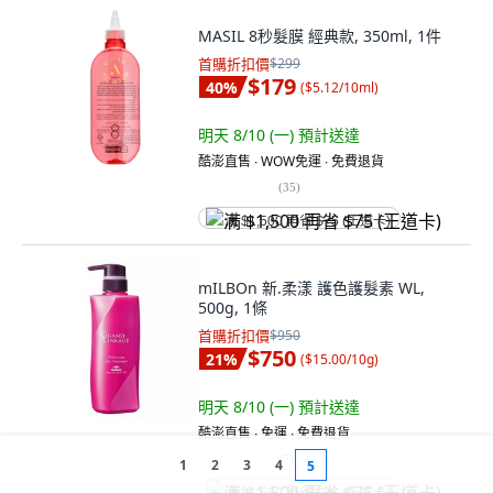
MASIL 8秒髮膜 經典款, 350ml, 1件
首購折扣價
$299
$179
40
%
(
$5.12/10ml
)
明天 8/10 (一)
預計送達
酷澎直售 ∙ WOW免運 ∙ 免費退貨
(
35
)
满 $1,500 再省 $75 (王道卡)
mILBOn 新.柔漾 護色護髮素 WL,
500g, 1條
首購折扣價
$950
$750
21
%
(
$15.00/10g
)
明天 8/10 (一)
預計送達
酷澎直售 ∙ 免運 ∙ 免費退貨
(
7
)
1
2
3
4
5