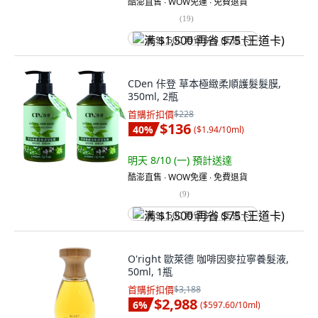
酷澎直售 ∙ WOW免運 ∙ 免費退貨
(
19
)
满 $1,500 再省 $75 (王道卡)
CDen 佧登 草本極緻柔順護髮髮膜,
350ml, 2瓶
首購折扣價
$228
$136
40
%
(
$1.94/10ml
)
明天 8/10 (一)
預計送達
酷澎直售 ∙ WOW免運 ∙ 免費退貨
(
9
)
满 $1,500 再省 $75 (王道卡)
O'right 歐萊德 咖啡因麥拉寧養髮液,
50ml, 1瓶
首購折扣價
$3,188
$2,988
6
%
(
$597.60/10ml
)