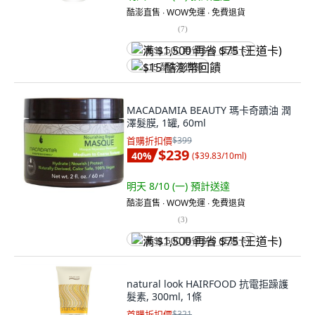
酷澎直售 ∙ WOW免運 ∙ 免費退貨
(
7
)
满 $1,500 再省 $75 (王道卡)
$15 酷澎幣回饋
MACADAMIA BEAUTY 瑪卡奇蹟油 潤
澤髮膜, 1罐, 60ml
首購折扣價
$399
$239
40
%
(
$39.83/10ml
)
明天 8/10 (一)
預計送達
酷澎直售 ∙ WOW免運 ∙ 免費退貨
(
3
)
满 $1,500 再省 $75 (王道卡)
natural look HAIRFOOD 抗電拒躁護
髮素, 300ml, 1條
首購折扣價
$321