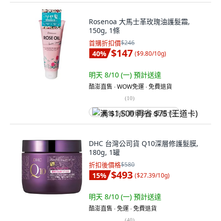
Rosenoa 大馬士革玫瑰油護髮霜,
150g, 1條
首購折扣價
$246
$147
40
%
(
$9.80/10g
)
明天 8/10 (一)
預計送達
酷澎直售 ∙ WOW免運 ∙ 免費退貨
(
10
)
满 $1,500 再省 $75 (王道卡)
DHC 台灣公司貨 Q10深層修護髮膜,
180g, 1罐
折扣後價格
$580
$493
15
%
(
$27.39/10g
)
明天 8/10 (一)
預計送達
酷澎直售 ∙ 免運 ∙ 免費退貨
(
40
)