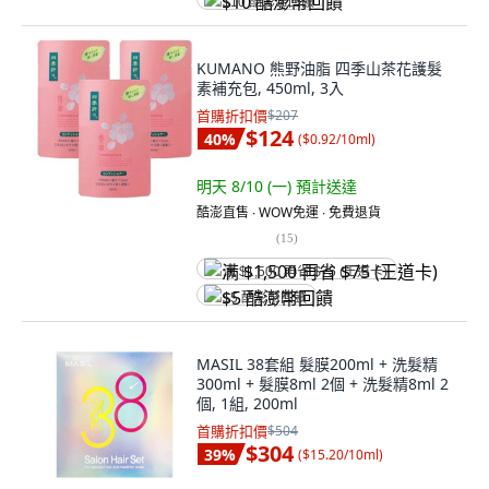
$10 酷澎幣回饋
KUMANO 熊野油脂 四季山茶花護髮
素補充包, 450ml, 3入
首購折扣價
$207
$124
40
%
(
$0.92/10ml
)
明天 8/10 (一)
預計送達
酷澎直售 ∙ WOW免運 ∙ 免費退貨
(
15
)
满 $1,500 再省 $75 (王道卡)
$5 酷澎幣回饋
MASIL 38套組 髮膜200ml + 洗髮精
300ml + 髮膜8ml 2個 + 洗髮精8ml 2
個, 1組, 200ml
首購折扣價
$504
$304
39
%
(
$15.20/10ml
)