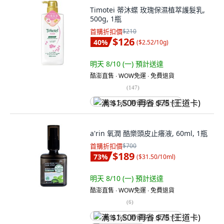
Timotei 蒂沐蝶 玫瑰保濕植萃護髮乳,
500g, 1瓶
首購折扣價
$210
$126
40
%
(
$2.52/10g
)
明天 8/10 (一)
預計送達
酷澎直售 ∙ WOW免運 ∙ 免費退貨
(
147
)
满 $1,500 再省 $75 (王道卡)
a'rin 氧潤 酷樂頭皮止癢液, 60ml, 1瓶
首購折扣價
$700
$189
73
%
(
$31.50/10ml
)
明天 8/10 (一)
預計送達
酷澎直售 ∙ WOW免運 ∙ 免費退貨
(
6
)
满 $1,500 再省 $75 (王道卡)