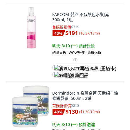
FARCOM 髮控 柔馭護色水髮膜,
300ml, 1瓶
首購折扣價
$319
$191
40
%
(
$6.37/10ml
)
明天 8/10 (一)
預計送達
酷澎直售 ∙ WOW免運 ∙ 免費退貨
(
8
)
满 $1,500 再省 $75 (王道卡)
$8 酷澎幣回饋
Dormindorcin 朵蔓朵蓮 天后綿羊油
修護髮霜, 500ml, 2罐
首購折扣價
$218
$130
40
%
(
$1.30/10ml
)
明天 8/10 (一)
預計送達