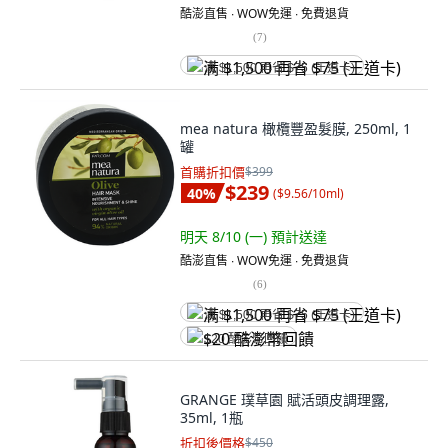
酷澎直售 ∙ WOW免運 ∙ 免費退貨
(
7
)
满 $1,500 再省 $75 (王道卡)
mea natura 橄欖豐盈髮膜, 250ml, 1
罐
首購折扣價
$399
$239
40
%
(
$9.56/10ml
)
明天 8/10 (一)
預計送達
酷澎直售 ∙ WOW免運 ∙ 免費退貨
(
6
)
满 $1,500 再省 $75 (王道卡)
$20 酷澎幣回饋
GRANGE 璞草園 賦活頭皮調理露,
35ml, 1瓶
折扣後價格
$450