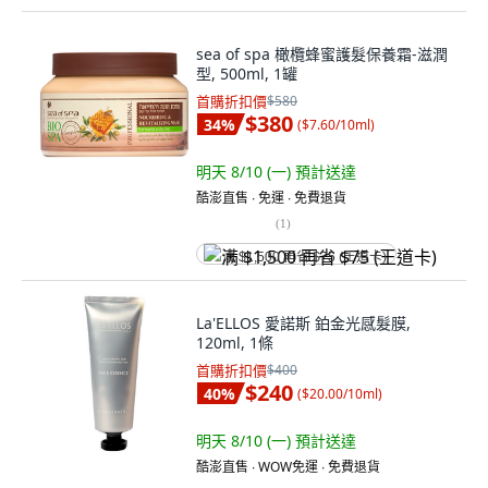
sea of spa 橄欖蜂蜜護髮保養霜-滋潤
型, 500ml, 1罐
首購折扣價
$580
$380
34
%
(
$7.60/10ml
)
明天 8/10 (一)
預計送達
酷澎直售 ∙ 免運 ∙ 免費退貨
(
1
)
满 $1,500 再省 $75 (王道卡)
La'ELLOS 愛諾斯 鉑金光感髮膜,
120ml, 1條
首購折扣價
$400
$240
40
%
(
$20.00/10ml
)
明天 8/10 (一)
預計送達
酷澎直售 ∙ WOW免運 ∙ 免費退貨