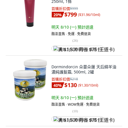
250ml, 1條
首購折扣價
$999
$799
20
%
(
$31.96/10ml
)
明天 8/10 (一)
預計送達
酷澎直售 ∙ 免運 ∙ 免費退貨
(
26
)
满 $1,500 再省 $75 (王道卡)
Dormindorcin 朵蔓朵蓮 天后綿羊油
濃純護髮霜, 500ml, 2罐
首購折扣價
$218
$130
40
%
(
$1.30/10ml
)
明天 8/10 (一)
預計送達
酷澎直售 ∙ WOW免運 ∙ 免費退貨
(
10
)
满 $1,500 再省 $75 (王道卡)