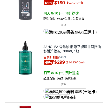
$180
61
%
(
$9.00/10ml
)
明天 8/10 (一)
預計送達
酷澎直售 ∙ WOW免運 ∙ 免費退貨
(
11
)
满 $1,500 再省 $75 (王道卡)
SAHOLEA 森歐黎漾 淨平衡洋甘菊控油
舒緩淨化液, 200ml, 1瓶
首購折扣價
$499
$299
40
%
(
$14.95/10ml
)
明天 8/10 (一)
預計送達
酷澎直售 ∙ 免運 ∙ 免費退貨
(
13
)
满 $1,500 再省 $75 (王道卡)
$25 酷澎幣回饋