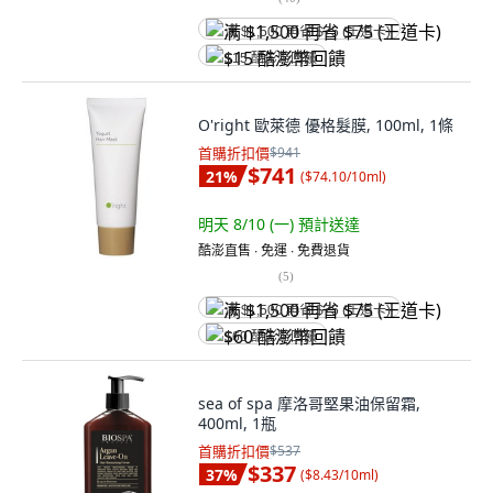
满 $1,500 再省 $75 (王道卡)
$15 酷澎幣回饋
O'right 歐萊德 優格髮膜, 100ml, 1條
首購折扣價
$941
$741
21
%
(
$74.10/10ml
)
明天 8/10 (一)
預計送達
酷澎直售 ∙ 免運 ∙ 免費退貨
(
5
)
满 $1,500 再省 $75 (王道卡)
$60 酷澎幣回饋
sea of spa 摩洛哥堅果油保留霜,
400ml, 1瓶
首購折扣價
$537
$337
37
%
(
$8.43/10ml
)