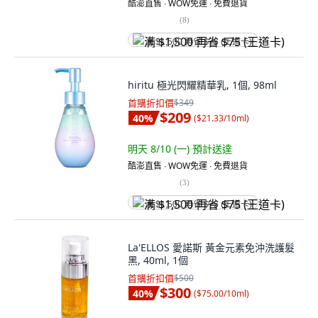
酷澎直售 ∙ WOW免運 ∙ 免費退貨
(
8
)
满 $1,500 再省 $75 (王道卡)
hiritu 極光閃耀精華乳, 1個, 98ml
首購折扣價
$349
$209
40
%
(
$21.33/10ml
)
明天 8/10 (一)
預計送達
酷澎直售 ∙ WOW免運 ∙ 免費退貨
(
3
)
满 $1,500 再省 $75 (王道卡)
La'ELLOS 愛諾斯 黃金元素免沖洗護髮
黑, 40ml, 1個
首購折扣價
$500
$300
40
%
(
$75.00/10ml
)