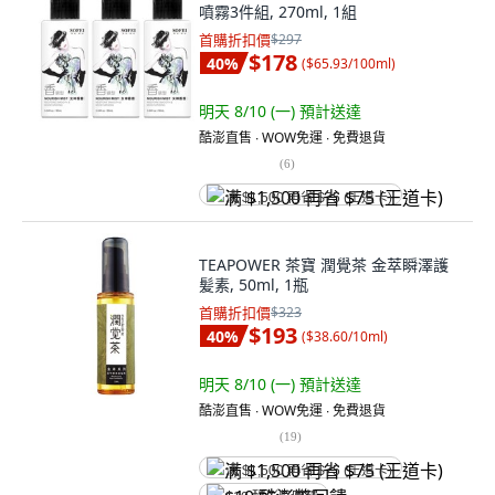
噴霧3件組, 270ml, 1組
首購折扣價
$297
$178
40
%
(
$65.93/100ml
)
明天 8/10 (一)
預計送達
酷澎直售 ∙ WOW免運 ∙ 免費退貨
(
6
)
满 $1,500 再省 $75 (王道卡)
TEAPOWER 茶寶 潤覺茶 金萃瞬澤護
髪素, 50ml, 1瓶
首購折扣價
$323
$193
40
%
(
$38.60/10ml
)
明天 8/10 (一)
預計送達
酷澎直售 ∙ WOW免運 ∙ 免費退貨
(
19
)
满 $1,500 再省 $75 (王道卡)