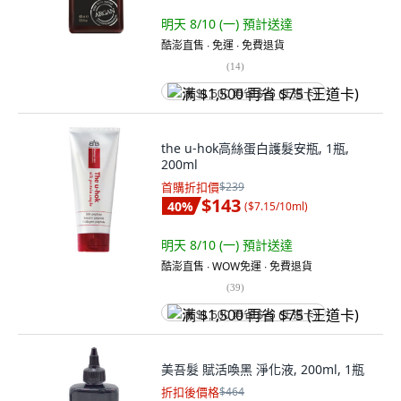
明天 8/10 (一)
預計送達
酷澎直售 ∙ 免運 ∙ 免費退貨
(
14
)
满 $1,500 再省 $75 (王道卡)
the u-hok高絲蛋白護髮安瓶, 1瓶,
200ml
首購折扣價
$239
$143
40
%
(
$7.15/10ml
)
明天 8/10 (一)
預計送達
酷澎直售 ∙ WOW免運 ∙ 免費退貨
(
39
)
满 $1,500 再省 $75 (王道卡)
美吾髮 賦活喚黑 淨化液, 200ml, 1瓶
折扣後價格
$464