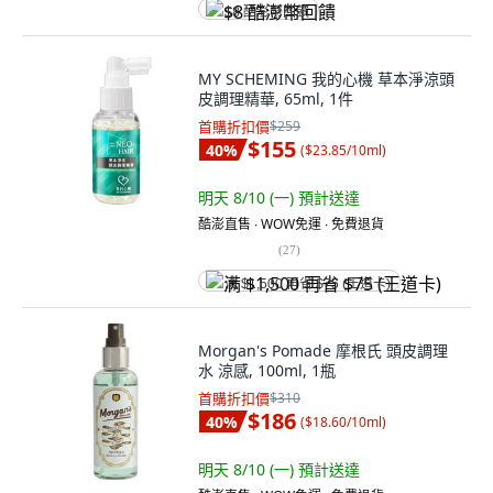
$8 酷澎幣回饋
MY SCHEMING 我的心機 草本淨涼頭
皮調理精華, 65ml, 1件
首購折扣價
$259
$155
40
%
(
$23.85/10ml
)
明天 8/10 (一)
預計送達
酷澎直售 ∙ WOW免運 ∙ 免費退貨
(
27
)
满 $1,500 再省 $75 (王道卡)
Morgan's Pomade 摩根氏 頭皮調理
水 涼感, 100ml, 1瓶
首購折扣價
$310
$186
40
%
(
$18.60/10ml
)
明天 8/10 (一)
預計送達