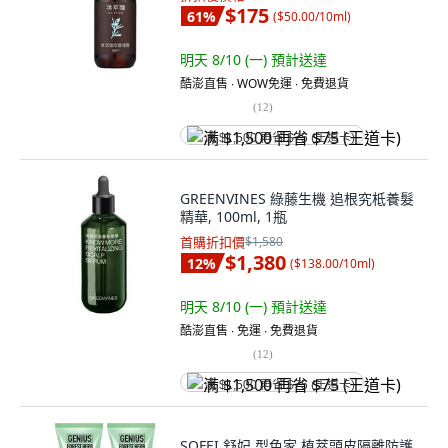
$175
61
%
(
$50.00/10ml
)
明天 8/10 (一)
預計送達
酷澎直售 ∙ WOW免運 ∙ 免費退貨
(
12
)
满 $1,500 再省 $75 (王道卡)
GREENVINES 綠藤生機 追根究柢養髮
精華, 100ml, 1瓶
首購折扣價
$1,580
$1,380
12
%
(
$138.00/10ml
)
明天 8/10 (一)
預計送達
酷澎直售 ∙ 免運 ∙ 免費退貨
(
12
)
满 $1,500 再省 $75 (王道卡)
SOFEI 舒妃 型色家 植萃頭皮隔離防護