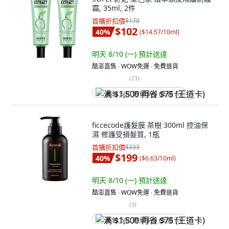
霜, 35ml, 2件
首購折扣價
$170
$102
40
%
(
$14.57/10ml
)
明天 8/10 (一)
預計送達
酷澎直售 ∙ WOW免運 ∙ 免費退貨
(
23
)
满 $1,500 再省 $75 (王道卡)
ficcecode護髮膜 茶樹 300ml 控油保
濕 修護受損髮質, 1瓶
首購折扣價
$333
$199
40
%
(
$6.63/10ml
)
明天 8/10 (一)
預計送達
酷澎直售 ∙ WOW免運 ∙ 免費退貨
(
3
)
满 $1,500 再省 $75 (王道卡)