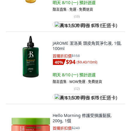
明天 8/10 (一)
預計送達
酷澎直售 ∙ 免運 ∙ 免費退貨
(
10
)
满 $1,500 再省 $75 (王道卡)
JAROME 潔洛美 頭皮角質淨化液, 1個,
100ml
首購折扣價
$158
$94
40
%
(
$9.40/10ml
)
明天 8/10 (一)
預計送達
酷澎直售 ∙ WOW免運 ∙ 免費退貨
(
12
)
满 $1,500 再省 $75 (王道卡)
Hello Morning 修護受損護髮膜,
200g, 1個
首購折扣價
$249