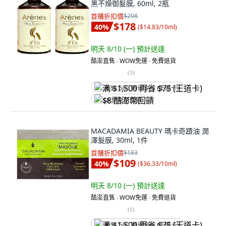
黑不燥御髮膜, 60ml, 2瓶
首購折扣價
$298
$178
40
%
(
$14.83/10ml
)
明天 8/10 (一)
預計送達
酷澎直售 ∙ WOW免運 ∙ 免費退貨
(
3
)
满 $1,500 再省 $75 (王道卡)
$8 酷澎幣回饋
MACADAMIA BEAUTY 瑪卡奇蹟油 潤
澤髮膜, 30ml, 1件
首購折扣價
$183
$109
40
%
(
$36.33/10ml
)
明天 8/10 (一)
預計送達
酷澎直售 ∙ WOW免運 ∙ 免費退貨
(
1
)
满 $1,500 再省 $75 (王道卡)