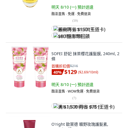
明天 8/10 (一)
預計送達
酷澎直售 ∙ 免運 ∙ 免費退貨
(
59
)
最高再省 $150 (王道卡)
$80 酷澎幣回饋
SOFEI 舒妃 抹茶櫻花護髮膜, 240ml, 2
條
首購折扣價
$216
$129
40
%
(
$2.69/10ml
)
明天 8/10 (一)
預計送達
酷澎直售 ∙ WOW免運 ∙ 免費退貨
(
7
)
满 $1,500 再省 $75 (王道卡)
O'right 歐萊德 曠野玫瑰護髮素,