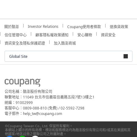
Investor Relations
關於酷澎
Coupang使用者條款
退換貨政策
信任管理中心
顧客隱私權政策通知
安心購物
資訊安全
資訊安全及隱私保護認證
加入酷澎商城
Global Site
公司名稱：酷澎股份有限公司
聯繫地址：11049 台北市信義區信義路五段7號13樓之1
統編：91002999
客服中心：0809-088-810 (免費) / 02-5592-7298
電子郵件：help_tw@coupang.com
©Coupang Taiwan Co., Ltd. 保留所有權利。
本網站上顯示的所有商標、標誌和服務標誌均為酷澎股份有限公司和/或其在美國和其
他國家/地區註冊之關聯公司之所屬財產。