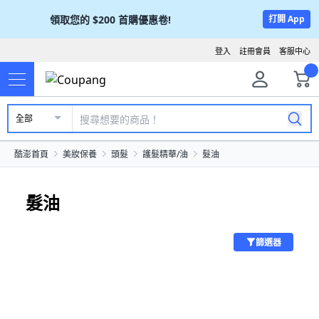
領取您的
$200
首購優惠卷!
打開 App
登入
註冊會員
客服中心
全部
酷澎首頁
美妝保養
頭髮
護髮精華/油
髮油
髮油
篩選器