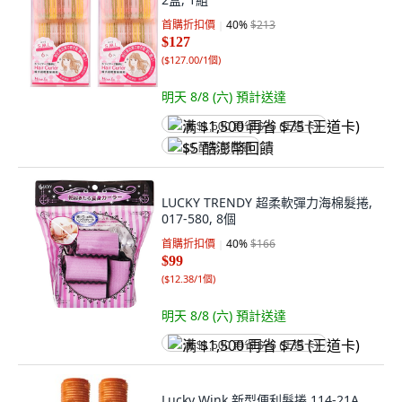
首購折扣價
40
%
$213
$127
(
$127.00/1個
)
明天 8/8 (六)
預計送達
满 $1,500 再省 $75 (王道卡)
$5 酷澎幣回饋
LUCKY TRENDY 超柔軟彈力海棉髮捲,
017-580, 8個
首購折扣價
40
%
$166
$99
(
$12.38/1個
)
明天 8/8 (六)
預計送達
满 $1,500 再省 $75 (王道卡)
Lucky Wink 新型便利髮捲 114-21A