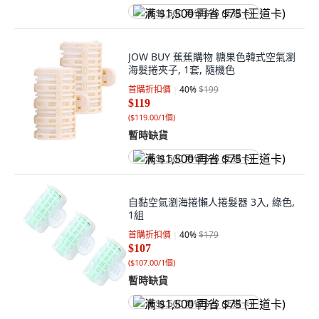
满 $1,500 再省 $75 (王道卡)
JOW BUY 蕉蕉購物 糖果色韓式空氣瀏
海髮捲夾子, 1套, 隨機色
首購折扣價
40
%
$199
$119
(
$119.00/1個
)
暫時缺貨
满 $1,500 再省 $75 (王道卡)
自黏空氣瀏海捲懶人捲髮器 3入, 綠色,
1組
首購折扣價
40
%
$179
$107
(
$107.00/1個
)
暫時缺貨
满 $1,500 再省 $75 (王道卡)