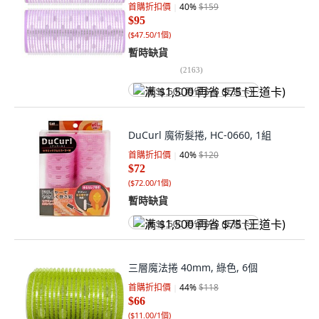
首購折扣價
40
%
$159
$95
(
$47.50/1個
)
暫時缺貨
(
2163
)
满 $1,500 再省 $75 (王道卡)
DuCurl 魔術髮捲, HC-0660, 1組
首購折扣價
40
%
$120
$72
(
$72.00/1個
)
暫時缺貨
满 $1,500 再省 $75 (王道卡)
三層魔法捲 40mm, 綠色, 6個
首購折扣價
44
%
$118
$66
(
$11.00/1個
)