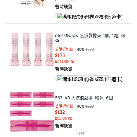
暫時缺貨
满 $1,500 再省 $75 (王道卡)
gloss&glow 無痕髮捲夾 4個, 1組, 粉
色
首購折扣價
40
%
$289
$173
(
$173.00/1個
)
暫時缺貨
满 $1,500 再省 $75 (王道卡)
563LAB 大波浪髮捲, 粉色, 6個
首購折扣價
40
%
$220
$132
(
$22.00/1個
)
暫時缺貨
(
149
)