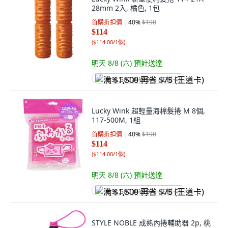
28mm 2入, 橘色, 1包
首購折扣價
40
%
$190
$114
(
$114.00/1個
)
明天 8/8 (六)
預計送達
满 $1,500 再省 $75 (王道卡)
Lucky Wink 超輕量海棉髮捲 M 8個,
117-500M, 1組
首購折扣價
40
%
$190
$114
(
$114.00/1個
)
明天 8/8 (六)
預計送達
满 $1,500 再省 $75 (王道卡)
STYLE NOBLE 成熟內捲輔助器 2p, 桃