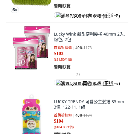
暫時缺貨
满 $1,500 再省 $75 (王道卡)
Lucky Wink 新型便利髮捲 40mm 2入,
粉色, 2包
首購折扣價
40
%
$173
$103
(
$51.50/1個
)
暫時缺貨
(
1
)
满 $1,500 再省 $75 (王道卡)
LUCKY TRENDY 可愛公主髮捲 35mm
3個, 122-11, 1組
首購折扣價
40
%
$174
$104
(
$104.00/1個
)