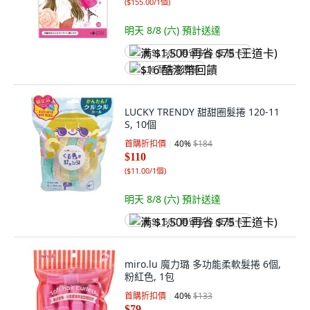
(
$155.00/1個
)
明天 8/8 (六)
預計送達
满 $1,500 再省 $75 (王道卡)
$16 酷澎幣回饋
LUCKY TRENDY 甜甜圈髮捲 120-11
S, 10個
首購折扣價
40
%
$184
$110
(
$11.00/1個
)
明天 8/8 (六)
預計送達
满 $1,500 再省 $75 (王道卡)
miro.lu 魔力璐 多功能柔軟髮捲 6個,
粉紅色, 1包
首購折扣價
40
%
$133
$79