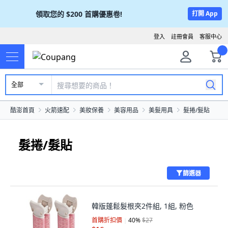
領取您的
$200
首購優惠卷!
打開 App
登入
註冊會員
客服中心
全部
酷澎首頁
火箭速配
美妝保養
美容用品
美髮用具
髮捲/髮貼
髮捲/髮貼
篩選器
韓版蓬鬆髮根夾2件組, 1組, 粉色
首購折扣價
40
%
$27