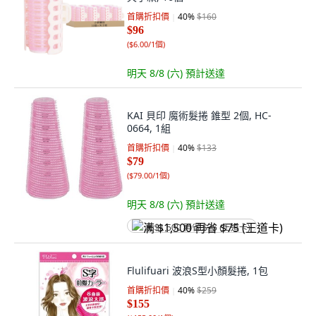
首購折扣價
40
%
$160
$96
(
$6.00/1個
)
明天 8/8 (六)
預計送達
KAI 貝印 魔術髮捲 錐型 2個, HC-
0664, 1組
首購折扣價
40
%
$133
$79
(
$79.00/1個
)
明天 8/8 (六)
預計送達
满 $1,500 再省 $75 (王道卡)
Flulifuari 波浪S型小顏髮捲, 1包
首購折扣價
40
%
$259
$155