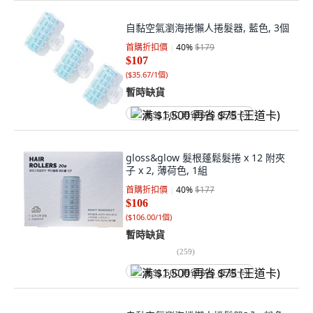
自黏空氣瀏海捲懶人捲髮器, 藍色, 3個
首購折扣價
40
%
$179
$107
(
$35.67/1個
)
暫時缺貨
满 $1,500 再省 $75 (王道卡)
gloss&glow 髮根蓬鬆髮捲 x 12 附夾
子 x 2, 薄荷色, 1組
首購折扣價
40
%
$177
$106
(
$106.00/1個
)
暫時缺貨
(
259
)
满 $1,500 再省 $75 (王道卡)