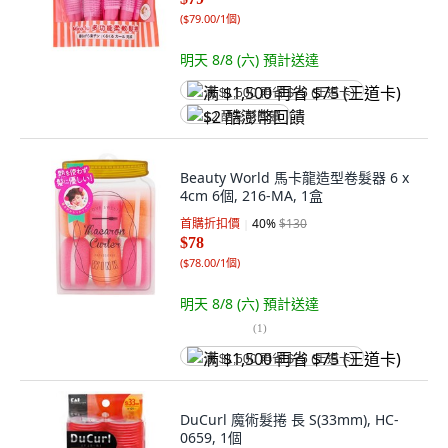
(
$79.00/1個
)
明天 8/8 (六)
預計送達
满 $1,500 再省 $75 (王道卡)
$2 酷澎幣回饋
Beauty World 馬卡龍造型卷髮器 6 x
4cm 6個, 216-MA, 1盒
首購折扣價
40
%
$130
$78
(
$78.00/1個
)
明天 8/8 (六)
預計送達
(
1
)
满 $1,500 再省 $75 (王道卡)
DuCurl 魔術髮捲 長 S(33mm), HC-
0659, 1個