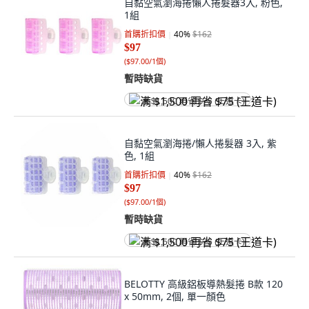
自黏空氣瀏海捲懶人捲髮器3入, 粉色,
1組
首購折扣價
40
%
$162
$97
(
$97.00/1個
)
暫時缺貨
满 $1,500 再省 $75 (王道卡)
自黏空氣瀏海捲/懶人捲髮器 3入, 紫
色, 1組
首購折扣價
40
%
$162
$97
(
$97.00/1個
)
暫時缺貨
满 $1,500 再省 $75 (王道卡)
BELOTTY 高級鋁板導熱髮捲 B款 120
x 50mm, 2個, 單一顏色