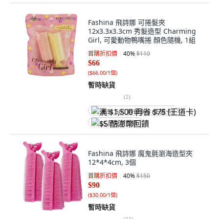
Fashina 飛詩娜 可捲髮夾
12x3.3x3.3cm 秀髮造型 Charming
Girl, 可愛動物鴨嘴捲 顏色隨機, 1組
首購折扣價
40
%
$110
$66
(
$66.00/1個
)
暫時缺貨
(
2
)
满 $1,500 再省 $75 (王道卡)
$5 酷澎幣回饋
Fashina 飛詩娜 魔鬼氈瀏海造型夾
12*4*4cm, 3個
首購折扣價
40
%
$150
$90
(
$30.00/1個
)
暫時缺貨
(
11
)