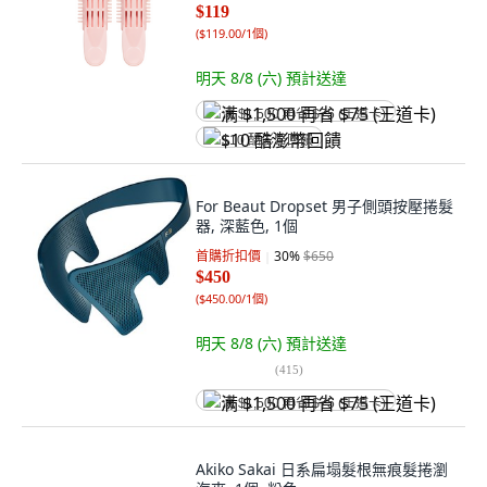
$119
(
$119.00/1個
)
明天 8/8 (六)
預計送達
满 $1,500 再省 $75 (王道卡)
$10 酷澎幣回饋
For Beaut Dropset 男子側頭按壓捲髮
器, 深藍色, 1個
首購折扣價
30
%
$650
$450
(
$450.00/1個
)
明天 8/8 (六)
預計送達
(
415
)
满 $1,500 再省 $75 (王道卡)
Akiko Sakai 日系扁塌髮根無痕髮捲瀏