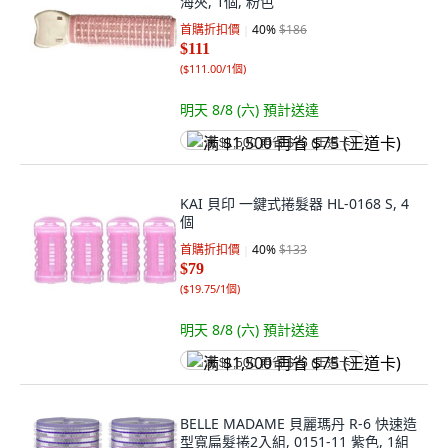
海夾, 1個, 粉色
首購折扣價
40
%
$186
$111
(
$111.00/1個
)
明天 8/8 (六)
預計送達
满 $1,500 再省 $75 (王道卡)
KAI 貝印 一鍵式捲髮器 HL-0168 S, 4
個
首購折扣價
40
%
$133
$79
(
$19.75/1個
)
明天 8/8 (六)
預計送達
满 $1,500 再省 $75 (王道卡)
BELLE MADAME 貝麗瑪丹 R-6 快速造
型寬扁髮捲2入組, 0151-11 紫色, 1組