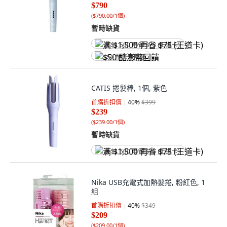
$790
(
$790.00/1個
)
暫時缺貨
满 $1,500 再省 $75 (王道卡)
$50 酷澎幣回饋
CATIS 捲髮棒, 1個, 紫色
首購折扣價
40
%
$399
$239
(
$239.00/1個
)
暫時缺貨
满 $1,500 再省 $75 (王道卡)
Nika USB充電式加熱髮捲, 粉紅色, 1
組
首購折扣價
40
%
$349
$209
(
$209.00/1個
)