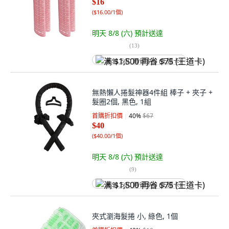
$16
(
$16.00/1個
)
明天 8/8 (六)
預計送達
(
13
)
满 $1,500 再省 $75 (王道卡)
無熱懶人捲髮神器4件組 棒子 + 夾子 +
髮圈2個, 黑色, 1組
首購折扣價
40
%
$67
$40
(
$40.00/1個
)
明天 8/8 (六)
預計送達
(
9
)
满 $1,500 再省 $75 (王道卡)
夾式瀏海髮捲 小, 綠色, 1個