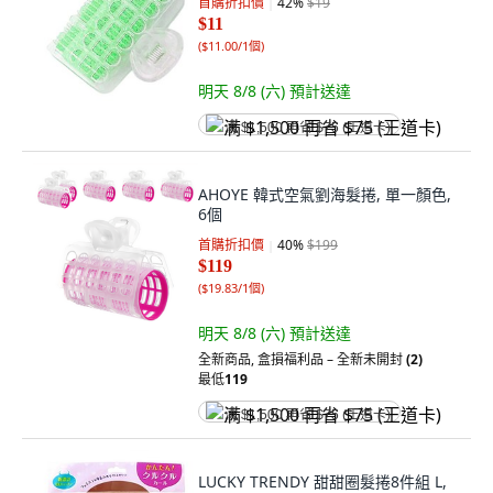
首購折扣價
42
%
$19
$11
(
$11.00/1個
)
明天 8/8 (六)
預計送達
满 $1,500 再省 $75 (王道卡)
AHOYE 韓式空氣劉海髮捲, 單一顏色,
6個
首購折扣價
40
%
$199
$119
(
$19.83/1個
)
明天 8/8 (六)
預計送達
全新商品
,
盒損福利品 – 全新未開封
(2)
最低
119
满 $1,500 再省 $75 (王道卡)
LUCKY TRENDY 甜甜圈髮捲8件組 L,