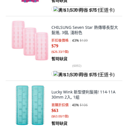
暫時缺貨
满 $1,500 再省 $75 (王道卡)
CHILSUNG Seven Star 熱傳導長型大
髮捲, 3個, 淺粉色
折扣後價格
43
%
$139
$79
(
$26.33/1個
)
暫時缺貨
(
6092
)
满 $1,500 再省 $75 (王道卡)
Lucky Wink 新型便利髮捲! 114-11A
30mm 2入, 1組
首購折扣價
40
%
$106
$63
(
$63.00/1個
)
暫時缺貨