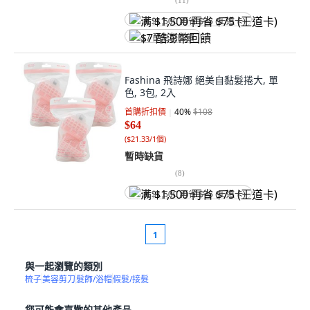
满 $1,500 再省 $75 (王道卡)
$7 酷澎幣回饋
Fashina 飛詩娜 絕美自黏髮捲大, 單
色, 3包, 2入
首購折扣價
40
%
$108
$64
(
$21.33/1個
)
暫時缺貨
(
8
)
满 $1,500 再省 $75 (王道卡)
1
與一起瀏覽的類別
梳子
美容剪刀
髮飾/浴帽
假髮/接髮
您可能會喜歡的其他產品