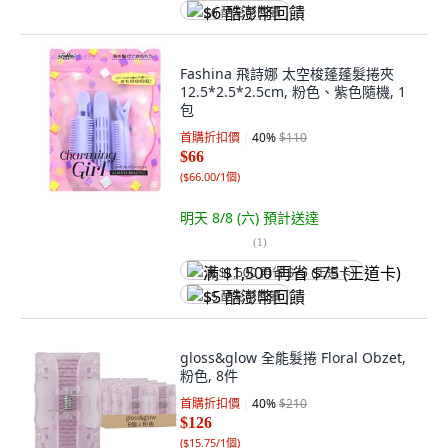
$6 酷澎幣回饋
Fashina 飛詩娜 太空梭蓬蓬髮捲夾
12.5*2.5*2.5cm, 粉色、紫色隨機, 1
包
首購折扣價
40
%
$110
$66
(
$66.00/1個
)
明天 8/8 (六)
預計送達
(
1
)
满 $1,500 再省 $75 (王道卡)
$5 酷澎幣回饋
gloss&glow 全能髮捲 Floral Obzet,
粉色, 8件
首購折扣價
40
%
$210
$126
(
$15.75/1個
)