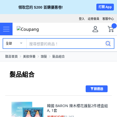
領取您的
$200
首購優惠卷!
打開 App
登入
註冊會員
客服中心
全部
酷澎首頁
美妝保養
頭髮
髮品組合
髮品組合
篩選器
韓國 BARON 辣木櫻花護髮2件禮盒組
A, 1套
$1,163