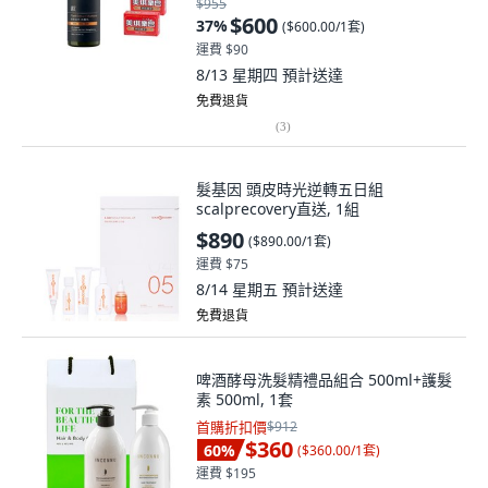
$955
$600
37
%
(
$600.00/1套
)
運費 $90
8/13 星期四
預計送達
免費退貨
(
3
)
髮基因 頭皮時光逆轉五日組
scalprecovery直送, 1組
$890
(
$890.00/1套
)
運費 $75
8/14 星期五
預計送達
免費退貨
啤酒酵母洗髮精禮品組合 500ml+護髮
素 500ml, 1套
首購折扣價
$912
$360
60
%
(
$360.00/1套
)
運費 $195