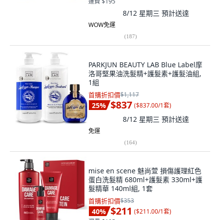
運費 $195
8/12 星期三
預計送達
WOW免運
(
187
)
PARKJUN BEAUTY LAB Blue Label摩
洛哥堅果油洗髮精+護髮素+護髮油組,
1組
首購折扣價
$1,117
$837
25
%
(
$837.00/1套
)
8/12 星期三
預計送達
免運
(
164
)
mise en scene 魅尚萱 損傷護理紅色
蛋白洗髮精 680ml+護髮素 330ml+護
髮精華 140ml組, 1套
首購折扣價
$353
$211
40
%
(
$211.00/1套
)