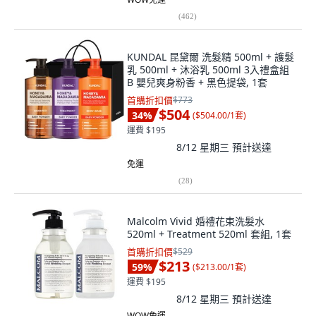
(
462
)
KUNDAL 昆黛爾 洗髮精 500ml + 護髮
乳 500ml + 沐浴乳 500ml 3入禮盒組
B 嬰兒爽身粉香 + 黑色提袋, 1套
首購折扣價
$773
$504
34
%
(
$504.00/1套
)
運費 $195
8/12 星期三
預計送達
免運
(
28
)
Malcolm Vivid 婚禮花束洗髮水
520ml + Treatment 520ml 套組, 1套
首購折扣價
$529
$213
59
%
(
$213.00/1套
)
運費 $195
8/12 星期三
預計送達
WOW免運