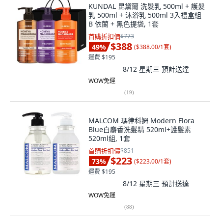
KUNDAL 昆黛爾 洗髮乳 500ml + 護髮
乳 500ml + 沐浴乳 500ml 3入禮盒組
B 依蘭 + 黑色提袋, 1套
首購折扣價
$773
$388
49
%
(
$388.00/1套
)
運費 $195
8/12 星期三
預計送達
WOW免運
(
19
)
MALCOM 瑪律科姆 Modern Flora
Blue白麝香洗髮精 520ml+護髮素
520ml組, 1套
首購折扣價
$851
$223
73
%
(
$223.00/1套
)
運費 $195
8/12 星期三
預計送達
WOW免運
(
88
)