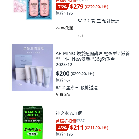
首購折扣價
$279
76
%
(
$279.00/1套
)
運費 $195
8/12 星期三
預計送達
WOW免運
(
5
)
ARIMINO 煥髮週間護理 輕盈型 / 滋養
型, 1個, New滋養型36g效期至
2028/12
$200
(
$200.00/1套
)
運費 $67
8/12 星期三
預計送達
免費退貨
神之本 A, 1個
首購折扣價
$387
$211
45
%
(
$211.00/1套
)
運費 $195