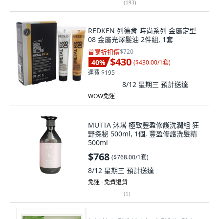
(
193
)
REDKEN 列德肯 時尚系列 金屬定型
08 金屬光澤髮油 2件組, 1套
首購折扣價
$720
$430
40
%
(
$430.00/1套
)
運費 $195
8/12 星期三
預計送達
WOW免運
MUTTA 沐塔 極致豐盈修護洗潤組 狂
野探秘 500ml, 1個, 豐盈修護洗髮精
500ml
$768
(
$768.00/1套
)
8/12 星期三
預計送達
免運 ∙ 免費退貨
(
1
)