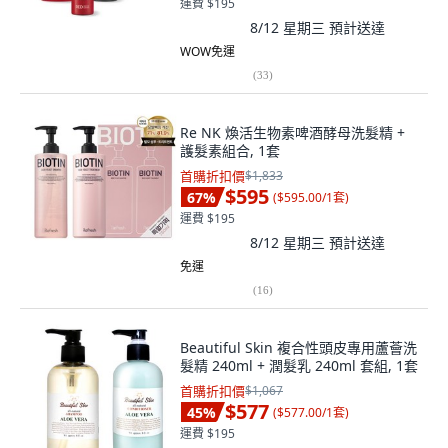
運費 $195
8/12 星期三
預計送達
WOW免運
(
33
)
Re NK 煥活生物素啤酒酵母洗髮精 +
護髮素組合, 1套
首購折扣價
$1,833
$595
67
%
(
$595.00/1套
)
運費 $195
8/12 星期三
預計送達
免運
(
16
)
Beautiful Skin 複合性頭皮專用蘆薈洗
髮精 240ml + 潤髮乳 240ml 套組, 1套
首購折扣價
$1,067
$577
45
%
(
$577.00/1套
)
運費 $195