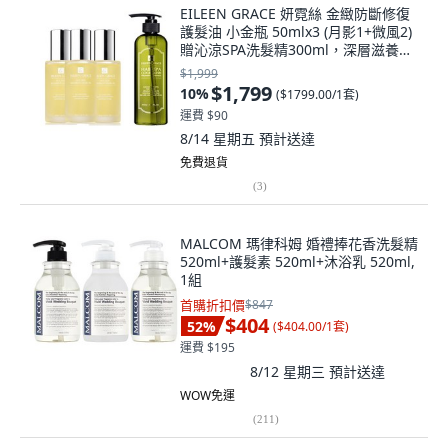
EILEEN GRACE 妍霓絲 金緻防斷修復
護髮油 小金瓶 50mlx3 (月影1+微風2)
贈沁涼SPA洗髮精300ml，深層滋養修
護秀髮, 1個, 月影*1+微風*2
$1,999
$1,799
10
%
(
$1799.00/1套
)
運費 $90
8/14 星期五
預計送達
免費退貨
(
3
)
MALCOM 瑪律科姆 婚禮捧花香洗髮精
520ml+護髮素 520ml+沐浴乳 520ml,
1組
首購折扣價
$847
$404
52
%
(
$404.00/1套
)
運費 $195
8/12 星期三
預計送達
WOW免運
(
211
)