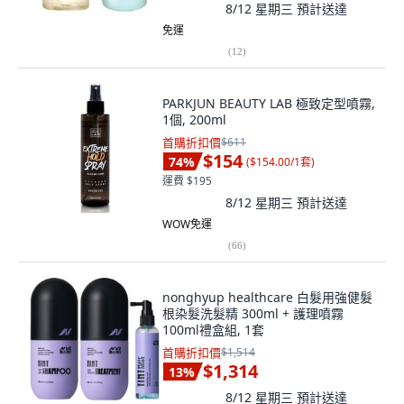
8/12 星期三
預計送達
免運
(
12
)
PARKJUN BEAUTY LAB 極致定型噴霧,
1個, 200ml
首購折扣價
$611
$154
74
%
(
$154.00/1套
)
運費 $195
8/12 星期三
預計送達
WOW免運
(
66
)
nonghyup healthcare 白髮用強健髮
根染髮洗髮精 300ml + 護理噴霧
100ml禮盒組, 1套
首購折扣價
$1,514
$1,314
13
%
8/12 星期三
預計送達