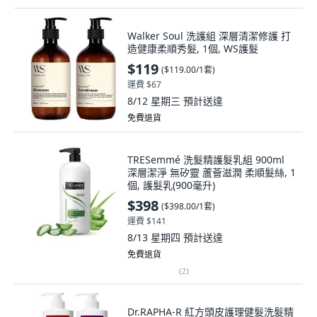
Walker Soul 洗護組 深層清潔修護 打
造健康柔順秀髮, 1個, WS護髮
$119
(
$119.00/1套
)
運費 $67
8/12 星期三
預計送達
免費退貨
TRESemmé 洗髮精護髮乳組 900ml
深層潔淨 無矽靈 蘆薈滋潤 柔順髮絲, 1
個, 護髮乳(900毫升)
$398
(
$398.00/1套
)
運費 $141
8/13 星期四
預計送達
免費退貨
(
2
)
Dr.RAPHA-R 紅方頭皮護理健髮洗髮精