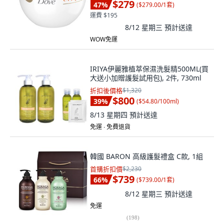
$279
47
%
(
$279.00/1套
)
運費 $195
8/12 星期三
預計送達
WOW免運
IRIYA伊麗雅植萃保濕洗髮精500ML(買
大送小加贈護髮試用包), 2件, 730ml
折扣後價格
$1,320
$800
39
%
(
$54.80/100ml
)
8/13 星期四
預計送達
免運 ∙ 免費退貨
韓國 BARON 高級護髮禮盒 C款, 1組
首購折扣價
$2,230
$739
66
%
(
$739.00/1套
)
8/12 星期三
預計送達
免運
(
198
)