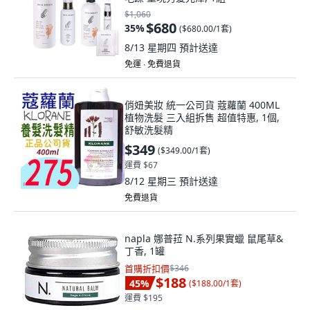
$1,060
$680
35
%
(
$680.00/1套
)
8/13 星期四
預計送達
免運 ∙ 免費退貨
俏妞美妝 統一公司貨 蔻蘿蘭 400ML
植物洗髮 三入組拆售 超值特惠, 1個,
舒敏洗髮精
$349
(
$349.00/1套
)
運費 $67
8/12 星期三
預計送達
免費退貨
napla 娜普菈 N.系列果實蠟 鼠尾草&
丁香, 1罐
首購折扣價
$346
$188
45
%
(
$188.00/1套
)
運費 $195