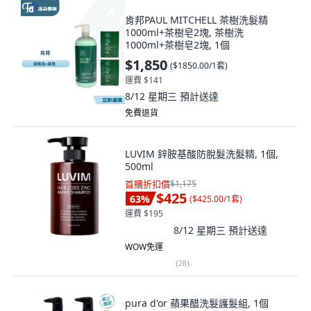
肯邦PAUL MITCHELL 茶樹洗髮精
1000ml+茶樹皂2塊, 茶樹洗
1000ml+茶樹皂2塊, 1個
$1,850
(
$1850.00/1套
)
運費 $141
8/12 星期三
預計送達
免費退貨
LUVIM 鋅胺基酸防脫髮洗髮精, 1個,
500ml
首購折扣價
$1,175
$425
63
%
(
$425.00/1套
)
運費 $195
8/12 星期三
預計送達
WOW免運
(
28
)
pura d'or 蘋果醋洗髮護髮組, 1個