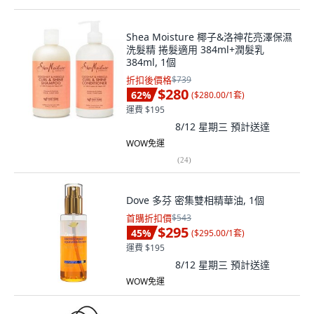
Shea Moisture 椰子&洛神花亮澤保濕
洗髮精 捲髮適用 384ml+潤髮乳
384ml, 1個
折扣後價格
$739
$280
62
%
(
$280.00/1套
)
運費 $195
8/12 星期三
預計送達
WOW免運
(
24
)
Dove 多芬 密集雙相精華油, 1個
首購折扣價
$543
$295
45
%
(
$295.00/1套
)
運費 $195
8/12 星期三
預計送達
WOW免運