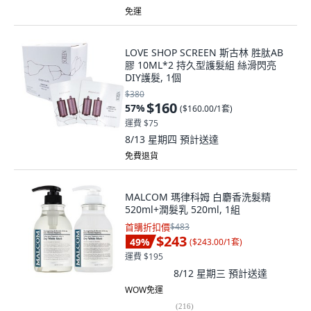
免運
LOVE SHOP SCREEN 斯古林 胜肽AB
膠 10ML*2 持久型護髮組 絲滑閃亮
DIY護髮, 1個
$380
$160
57
%
(
$160.00/1套
)
運費 $75
8/13 星期四
預計送達
免費退貨
MALCOM 瑪律科姆 白麝香洗髮精
520ml+潤髮乳 520ml, 1組
首購折扣價
$483
$243
49
%
(
$243.00/1套
)
運費 $195
8/12 星期三
預計送達
WOW免運
(
216
)