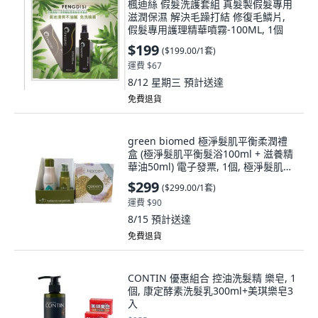
楓迪絲 假髮洗護套組 真髮製假髮專用
滋潤保濕 解決毛躁打結 修復毛鱗片,
假髮專用護理精華噴霧-100ML, 1個
$199
(
$199.00/1套
)
運費 $67
8/12 星期三
預計送達
免費退貨
green biomed 極淨髮肌平衡柔潤禮
盒 (極淨髮肌平衡髮浴100ml + 滋養精
華油50ml) 電子發票, 1個, 極淨髮肌平
衡-柔潤禮盒202812到期
$299
(
$299.00/1套
)
運費 $90
8/15
預計送達
免費退貨
CONTIN 優惠組合 控油洗髮精 樂皂, 1
個, 康定酵素洗髮乳300ml+美琪樂皂3
入