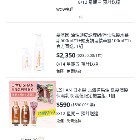
8/12 星期三
預計送達
WOW免運
(
5
)
髮基因 油性頭皮調理組(淨化洗髮水慕
斯500ml*1+頭皮調理精華露100ml*1)
官方直送, 1組
$2,350
(
$2350.00/1套
)
8/14 星期五
預計送達
免運 ∙ 免費退貨
LISHAN 日本製 北海道馬油 洗髮潤髮
保濕乳液 超值限定禮盒組, 1個
$590
(
$590.00/1套
)
8/12 星期三
預計送達
免運 ∙ 免費退貨