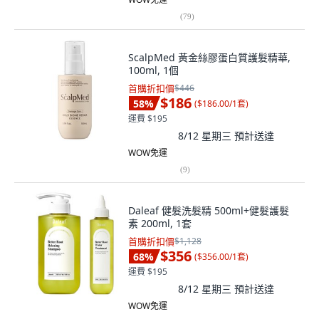
(
79
)
ScalpMed 黃金絲膠蛋白質護髮精華,
100ml, 1個
首購折扣價
$446
$186
58
%
(
$186.00/1套
)
運費 $195
8/12 星期三
預計送達
WOW免運
(
9
)
Daleaf 健髮洗髮精 500ml+健髮護髮
素 200ml, 1套
首購折扣價
$1,128
$356
68
%
(
$356.00/1套
)
運費 $195
8/12 星期三
預計送達
WOW免運