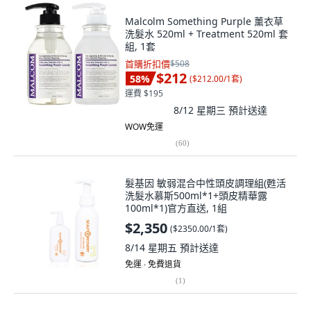
Malcolm Something Purple 薰衣草
洗髮水 520ml + Treatment 520ml 套
組, 1套
首購折扣價
$508
$212
58
%
(
$212.00/1套
)
運費 $195
8/12 星期三
預計送達
WOW免運
(
60
)
髮基因 敏弱混合中性頭皮調理組(甦活
洗髮水慕斯500ml*1+頭皮精華露
100ml*1)官方直送, 1組
$2,350
(
$2350.00/1套
)
8/14 星期五
預計送達
免運 ∙ 免費退貨
(
1
)