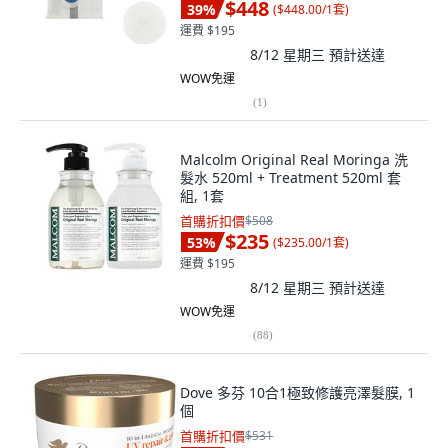
$448
39
%
(
$448.00/1套
)
運費 $195
8/12 星期三
預計送達
WOW免運
(
1
)
Malcolm Original Real Moringa 洗
髮水 520ml + Treatment 520ml 套
組, 1套
首購折扣價
$508
$235
53
%
(
$235.00/1套
)
運費 $195
8/12 星期三
預計送達
WOW免運
(
88
)
Dove 多芬 10合1極致修護亮澤髮膜, 1
個
首購折扣價
$531