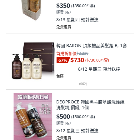
$350
(
$350.00/1套
)
運費 $67
8/13 星期四
預計送達
免費退貨
韓國 BARON 頂級禮品美髮組 B, 1套
首購折扣價
$2,230
$730
67
%
(
$730.00/1套
)
8/12 星期三
預計送達
免運
(
962
)
DEOPROCE 韓國黑蒜胺基酸洗護組,
洗髮精,價錢, 1個
$500
(
$500.00/1套
)
運費 $67
8/12 星期三
預計送達
免費退貨