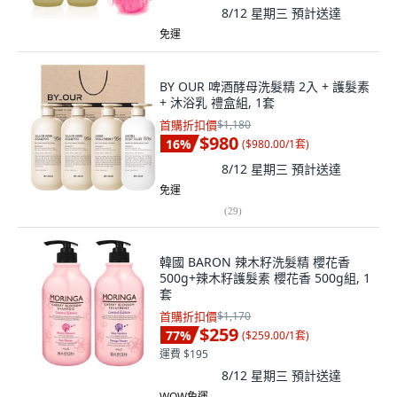
8/12 星期三
預計送達
免運
BY OUR 啤酒酵母洗髮精 2入 + 護髮素
+ 沐浴乳 禮盒組, 1套
首購折扣價
$1,180
$980
16
%
(
$980.00/1套
)
8/12 星期三
預計送達
免運
(
29
)
韓國 BARON 辣木籽洗髮精 櫻花香
500g+辣木籽護髮素 櫻花香 500g組, 1
套
首購折扣價
$1,170
$259
77
%
(
$259.00/1套
)
運費 $195
8/12 星期三
預計送達
WOW免運