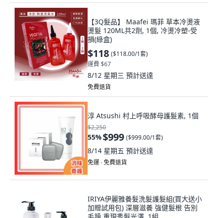
【3Q髮品】 Maafei 瑪菲 草本冷燙液
燙髮 120ML共2劑, 1個, 冷燙冷塑-受
損(綠盒)
$118
(
$118.00/1套
)
運費 $67
8/12 星期三
預計送達
免費退貨
淳 Atsushi 村上呼吸酵母護髮素, 1個
$2,250
$999
55
%
(
$999.00/1套
)
8/14 星期五
預計送達
免運 ∙ 免費退貨
IRIYA伊麗雅養髮洗髮護髮組(買大送小
加贈試用包) 深層滋養 強健髮根 告別
毛躁 重現秀髮光澤, 1組