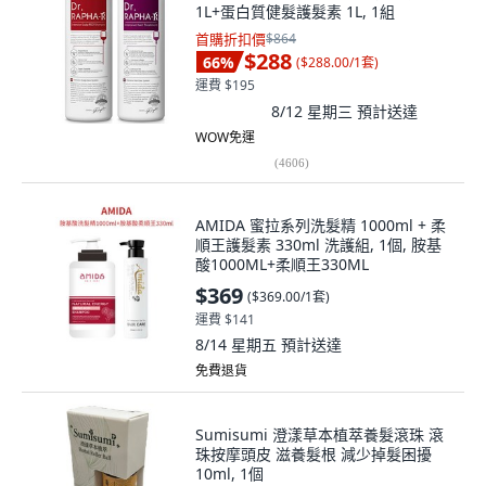
1L+蛋白質健髮護髮素 1L, 1組
首購折扣價
$864
$288
66
%
(
$288.00/1套
)
運費 $195
8/12 星期三
預計送達
WOW免運
(
4606
)
AMIDA 蜜拉系列洗髮精 1000ml + 柔
順王護髮素 330ml 洗護組, 1個, 胺基
酸1000ML+柔順王330ML
$369
(
$369.00/1套
)
運費 $141
8/14 星期五
預計送達
免費退貨
Sumisumi 澄漾草本植萃養髮滾珠 滾
珠按摩頭皮 滋養髮根 減少掉髮困擾
10ml, 1個