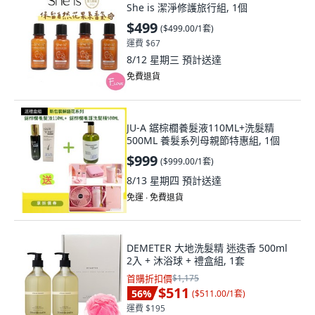
She is 潔淨修護旅行組, 1個
$499
(
$499.00/1套
)
運費 $67
8/12 星期三
預計送達
免費退貨
JU-A 鋸棕櫚養髮液110ML+洗髮精
500ML 養髮系列母親節特惠組, 1個
$999
(
$999.00/1套
)
8/13 星期四
預計送達
免運 ∙ 免費退貨
DEMETER 大地洗髮精 迷迭香 500ml
2入 + 沐浴球 + 禮盒組, 1套
首購折扣價
$1,175
$511
56
%
(
$511.00/1套
)
運費 $195