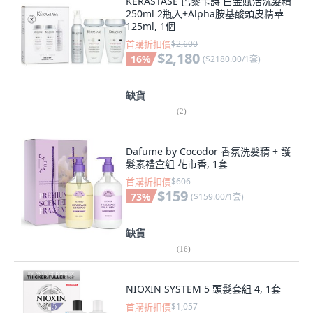
KERASTASE 巴黎卡詩 白金賦活洗髮精
250ml 2瓶入+Alpha胺基酸頭皮精華
125ml, 1個
首購折扣價
$2,600
$2,180
16
%
(
$2180.00/1套
)
缺貨
(
2
)
Dafume by Cocodor 香氛洗髮精 + 護
髮素禮盒組 花市香, 1套
首購折扣價
$606
$159
73
%
(
$159.00/1套
)
缺貨
(
16
)
NIOXIN SYSTEM 5 頭髮套組 4, 1套
首購折扣價
$1,057