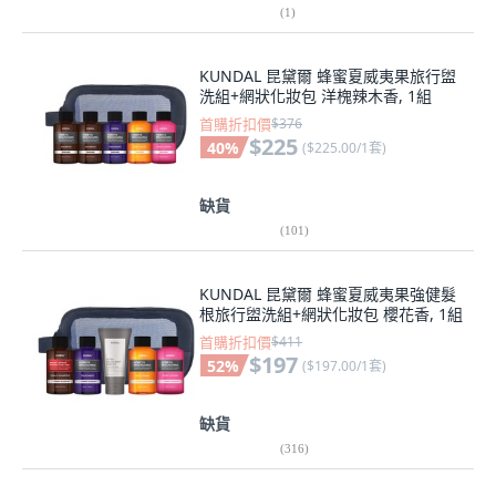
(
1
)
KUNDAL 昆黛爾 蜂蜜夏威夷果旅行盥
洗組+網狀化妝包 洋槐辣木香, 1組
首購折扣價
$376
$225
40
%
(
$225.00/1套
)
缺貨
(
101
)
KUNDAL 昆黛爾 蜂蜜夏威夷果強健髮
根旅行盥洗組+網狀化妝包 櫻花香, 1組
首購折扣價
$411
$197
52
%
(
$197.00/1套
)
缺貨
(
316
)