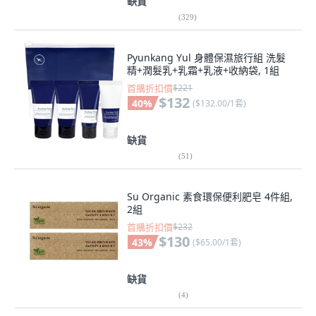
缺貨
(
329
)
Pyunkang Yul 身體保濕旅行組 洗髮
精+潤髮乳+乳霜+乳液+收納袋, 1組
首購折扣價
$221
$132
40
%
(
$132.00/1套
)
缺貨
(
51
)
Su Organic 素食環保便利肥皂 4件組,
2組
首購折扣價
$232
$130
43
%
(
$65.00/1套
)
缺貨
(
4
)