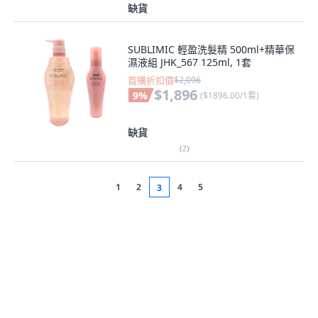
缺貨
SUBLIMIC 輕盈洗髮精 500ml+精華保
濕液組 JHK_567 125ml, 1套
首購折扣價
$2,096
$1,896
9
%
(
$1896.00/1套
)
缺貨
(
2
)
1
2
4
5
3