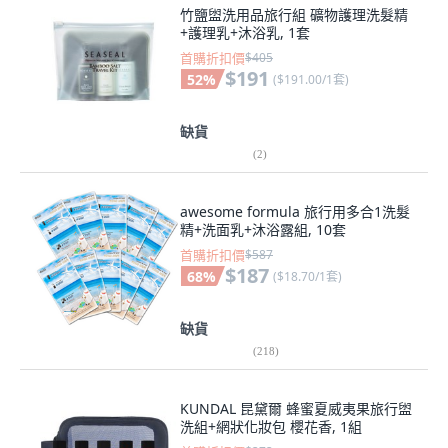
竹鹽盥洗用品旅行組 礦物護理洗髮精
+護理乳+沐浴乳, 1套
首購折扣價
$405
$191
52
%
(
$191.00/1套
)
缺貨
(
2
)
awesome formula 旅行用多合1洗髮
精+洗面乳+沐浴露組, 10套
首購折扣價
$587
$187
68
%
(
$18.70/1套
)
缺貨
(
218
)
KUNDAL 昆黛爾 蜂蜜夏威夷果旅行盥
洗組+網狀化妝包 櫻花香, 1組