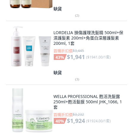
缺貨
(
2
)
LORDELIA 損傷護理洗髮精 500ml+保
濕護髮素 200ml+角蛋白深層護髮素
200ml, 1套
首購折扣價
$3,445
$1,941
43
%
(
$1941.00/1套
)
缺貨
(
3
)
WELLA PROFESSIONAL 甦活洗髮露
250ml+甦活髮膜 500ml JHK_1066, 1
套
首購折扣價
$3,232
$1,924
40
%
(
$1924.00/1套
)