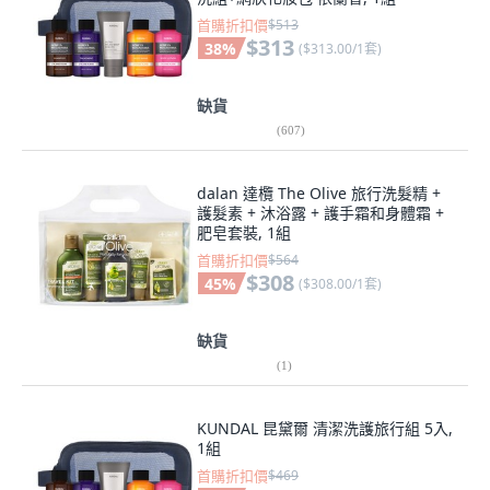
首購折扣價
$513
$313
38
%
(
$313.00/1套
)
缺貨
(
607
)
dalan 達欖 The Olive 旅行洗髮精 +
護髮素 + 沐浴露 + 護手霜和身體霜 +
肥皂套裝, 1組
首購折扣價
$564
$308
45
%
(
$308.00/1套
)
缺貨
(
1
)
KUNDAL 昆黛爾 清潔洗護旅行組 5入,
1組
首購折扣價
$469