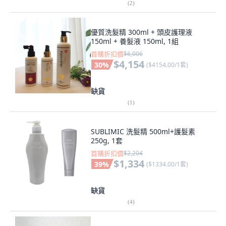
(
2
)
優質洗髮精 300ml + 頭皮護理液
150ml + 養髮液 150ml, 1組
首購折扣價
$6,006
$4,154
30
%
(
$4154.00/1套
)
缺貨
(
1
)
SUBLIMIC 洗髮精 500ml+護髮素
250g, 1套
首購折扣價
$2,204
$1,334
39
%
(
$1334.00/1套
)
缺貨
(
4
)