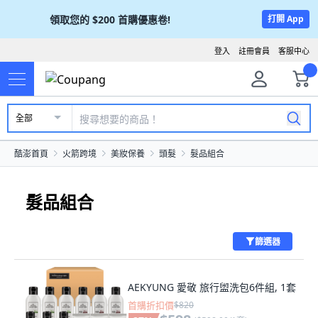
領取您的
$200
首購優惠卷!
打開 App
登入
註冊會員
客服中心
全部
酷澎首頁
火箭跨境
美妝保養
頭髮
髮品組合
髮品組合
篩選器
AEKYUNG 愛敬 旅行盥洗包6件組, 1套
首購折扣價
$820