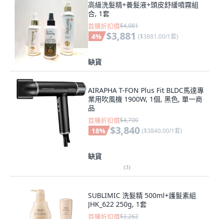
高級洗髮精+養髮液+頭皮舒緩噴霧組
合, 1套
首購折扣價
$4,081
$3,881
4
%
(
$3881.00/1套
)
缺貨
AIRAPHA T-FON Plus Fit BLDC馬達專
業用吹風機 1900W, 1個, 黑色, 單一商
品
首購折扣價
$4,700
$3,840
18
%
(
$3840.00/1套
)
缺貨
(
3
)
SUBLIMIC 洗髮精 500ml+護髮素組
JHK_622 250g, 1套
首購折扣價
$3,262