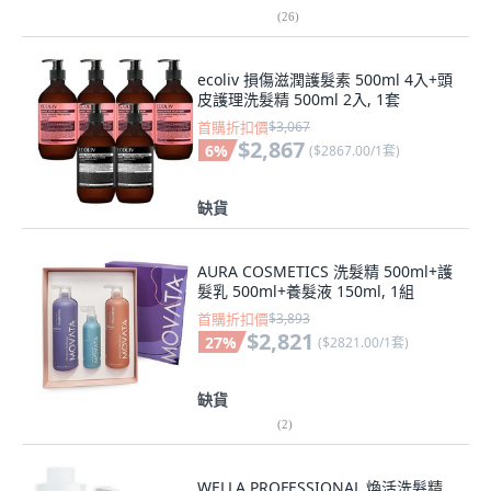
(
26
)
ecoliv 損傷滋潤護髮素 500ml 4入+頭
皮護理洗髮精 500ml 2入, 1套
首購折扣價
$3,067
$2,867
6
%
(
$2867.00/1套
)
缺貨
AURA COSMETICS 洗髮精 500ml+護
髮乳 500ml+養髮液 150ml, 1組
首購折扣價
$3,893
$2,821
27
%
(
$2821.00/1套
)
缺貨
(
2
)
WELLA PROFESSIONAL 煥活洗髮精