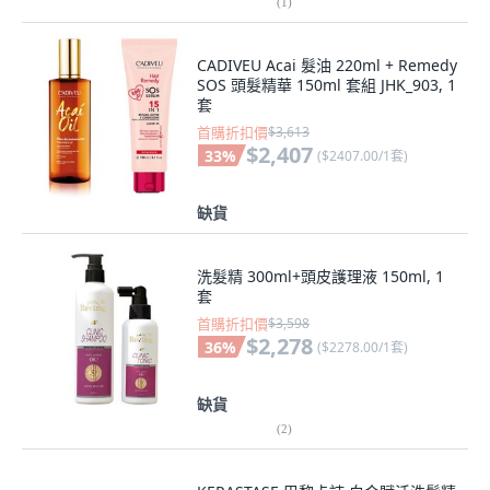
(
1
)
CADIVEU Acai 髮油 220ml + Remedy
SOS 頭髮精華 150ml 套組 JHK_903, 1
套
首購折扣價
$3,613
$2,407
33
%
(
$2407.00/1套
)
缺貨
洗髮精 300ml+頭皮護理液 150ml, 1
套
首購折扣價
$3,598
$2,278
36
%
(
$2278.00/1套
)
缺貨
(
2
)