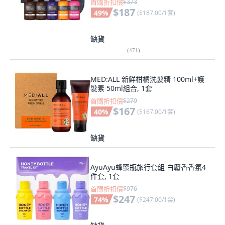
首購折扣價
$373
$187
49
%
(
$187.00/1套
)
缺貨
(
471
)
MED:ALL 新鮮柑橘洗髮精 100ml+護
髮素 50ml組合, 1套
首購折扣價
$279
$167
40
%
(
$167.00/1套
)
缺貨
AyuAyu蜂蜜瓶旅行套組 白麝香香氛4
件套, 1套
首購折扣價
$976
$247
74
%
(
$247.00/1套
)