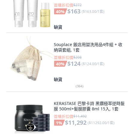
首購折扣價
$272
$163
40
%
(
$163.00/1套
)
缺貨
Souplace 飯店用盥洗用品4件組 + 收
納袋套組, 1套
首購折扣價
$208
$124
40
%
(
$124.00/1套
)
缺貨
(
364
)
KERASTASE 巴黎卡詩 黑鑽極萃逆時髮
膜 500ml+髮膜膠囊 8ml 15入, 1套
首購折扣價
$11,492
$11,292
1
%
(
$11292.00/1套
)