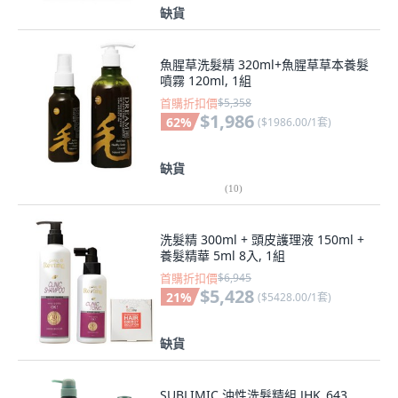
缺貨
魚腥草洗髮精 320ml+魚腥草草本養髮
噴霧 120ml, 1組
首購折扣價
$5,358
$1,986
62
%
(
$1986.00/1套
)
缺貨
(
10
)
洗髮精 300ml + 頭皮護理液 150ml +
養髮精華 5ml 8入, 1組
首購折扣價
$6,945
$5,428
21
%
(
$5428.00/1套
)
缺貨
SUBLIMIC 油性洗髮精組 JHK_643