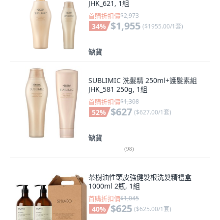
JHK_621, 1組
首購折扣價
$2,973
$1,955
34
%
(
$1955.00/1套
)
缺貨
SUBLIMIC 洗髮精 250ml+護髮素組
JHK_581 250g, 1組
首購折扣價
$1,308
$627
52
%
(
$627.00/1套
)
缺貨
(
98
)
茶樹油性頭皮強健髮根洗髮精禮盒
1000ml 2瓶, 1組
首購折扣價
$1,045
$625
40
%
(
$625.00/1套
)