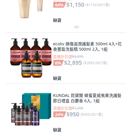
$1,150
64
%
(
$1150.00/1套
)
缺貨
(
2
)
ecoliv 損傷滋潤護髮素 500ml 4入+花
香豐盈洗髮精 500ml 2入, 1組
首購折扣價
$3,095
$2,895
6
%
(
$2895.00/1套
)
缺貨
KUNDAL 昆黛爾 蜂蜜夏威夷果洗護髮
節日禮盒 白麝香 6入, 1組
首購折扣價
$1,266
$950
24
%
(
$950.00/1套
)
缺貨