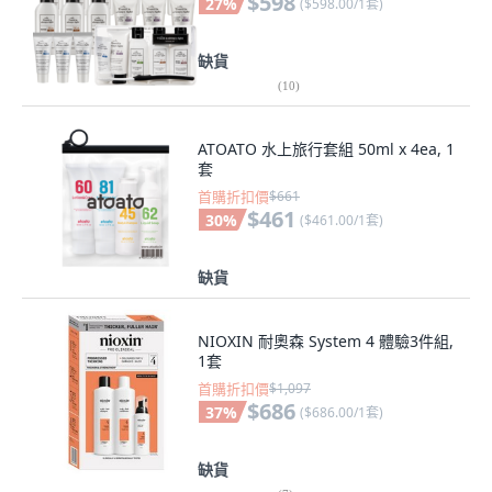
$598
27
%
(
$598.00/1套
)
缺貨
(
10
)
ATOATO 水上旅行套組 50ml x 4ea, 1
套
首購折扣價
$661
$461
30
%
(
$461.00/1套
)
缺貨
NIOXIN 耐奧森 System 4 體驗3件組,
1套
首購折扣價
$1,097
$686
37
%
(
$686.00/1套
)
缺貨