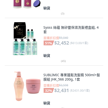
缺貨
(
3
)
Syoss 絲蘊 無矽靈保濕洗髮禮盒組, 4
套
首購折扣價
$5,040
$2,452
51
%
(
$613.00/1套
)
缺貨
(
45
)
SUBLIMIC 專業蓬鬆洗髮精 500ml+髮
膜組 JHK_566 200g, 1套
首購折扣價
$3,598
$2,431
32
%
(
$2431.00/1套
)
缺貨