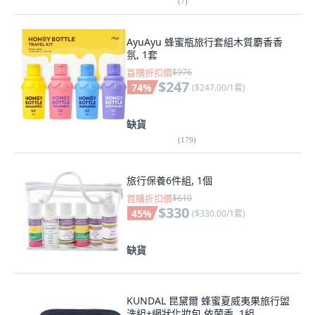
(
7
)
AyuAyu 蜂蜜瓶旅行套組木質麝香香
氛, 1套
首購折扣價
$976
$247
74
%
(
$247.00/1套
)
缺貨
(
179
)
旅行保養6件組, 1個
首購折扣價
$610
$330
45
%
(
$330.00/1套
)
缺貨
KUNDAL 昆黛爾 蜂蜜夏威夷果旅行盥
洗組+網狀化妝包 依蘭香, 1組