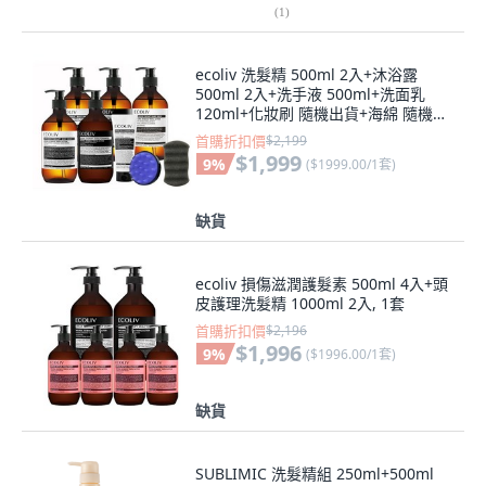
(
1
)
ecoliv 洗髮精 500ml 2入+沐浴露
500ml 2入+洗手液 500ml+洗面乳
120ml+化妝刷 隨機出貨+海綿 隨機出
貨, 1套
首購折扣價
$2,199
$1,999
9
%
(
$1999.00/1套
)
缺貨
ecoliv 損傷滋潤護髮素 500ml 4入+頭
皮護理洗髮精 1000ml 2入, 1套
首購折扣價
$2,196
$1,996
9
%
(
$1996.00/1套
)
缺貨
SUBLIMIC 洗髮精組 250ml+500ml