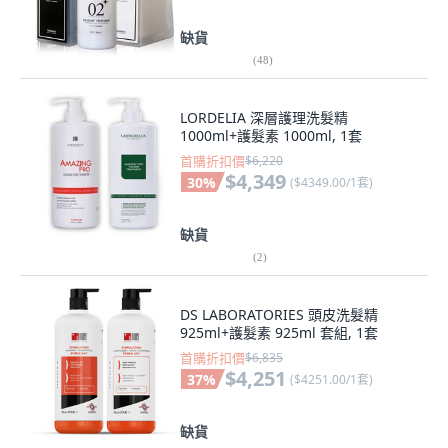
缺貨
(
48
)
LORDELIA 深層護理洗髮精
1000ml+護髮素 1000ml, 1套
首購折扣價
$6,220
$4,349
30
%
(
$4349.00/1套
)
缺貨
(
2
)
DS LABORATORIES 頭皮洗髮精
925ml+護髮素 925ml 套組, 1套
首購折扣價
$6,835
$4,251
37
%
(
$4251.00/1套
)
缺貨