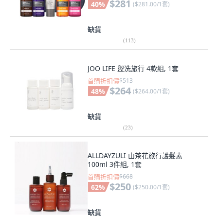
$281
40
%
(
$281.00/1套
)
缺貨
(
113
)
JOO LIFE 盥洗旅行 4款組, 1套
首購折扣價
$513
$264
48
%
(
$264.00/1套
)
缺貨
(
23
)
ALLDAYZULI 山茶花旅行護髮素
100ml 3件組, 1套
首購折扣價
$668
$250
62
%
(
$250.00/1套
)
缺貨