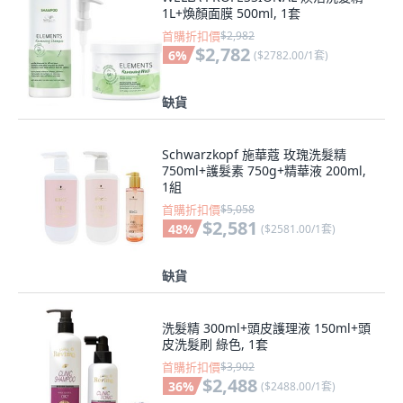
1L+煥顏面膜 500ml, 1套
首購折扣價
$2,982
$2,782
6
%
(
$2782.00/1套
)
缺貨
Schwarzkopf 施華蔻 玫瑰洗髮精
750ml+護髮素 750g+精華液 200ml,
1組
首購折扣價
$5,058
$2,581
48
%
(
$2581.00/1套
)
缺貨
洗髮精 300ml+頭皮護理液 150ml+頭
皮洗髮刷 綠色, 1套
首購折扣價
$3,902
$2,488
36
%
(
$2488.00/1套
)