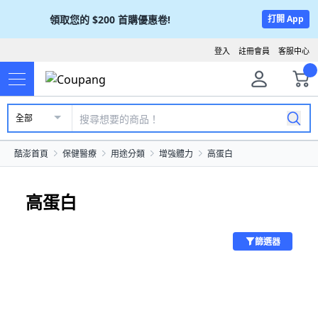
領取您的
$200
首購優惠卷!
打開 App
登入
註冊會員
客服中心
全部
酷澎首頁
保健醫療
用途分類
增強體力
高蛋白
高蛋白
篩選器