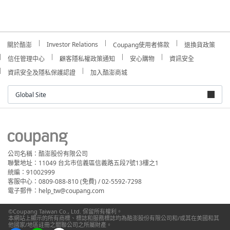
Investor Relations
關於酷澎
Coupang使用者條款
退換貨政策
信任管理中心
顧客隱私權政策通知
安心購物
資訊安全
資訊安全及隱私保護認證
加入酷澎商城
Global Site
公司名稱：酷澎股份有限公司
聯繫地址：11049 台北市信義區信義路五段7號13樓之1
統編：91002999
客服中心：0809-088-810 (免費) / 02-5592-7298
電子郵件：help_tw@coupang.com
©Coupang Taiwan Co., Ltd. 保留所有權利。
本網站上顯示的所有商標、標誌和服務標誌均為酷澎股份有限公司和/或其在美國和其
他國家/地區註冊之關聯公司之所屬財產。