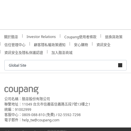
Investor Relations
關於酷澎
Coupang使用者條款
退換貨政策
信任管理中心
顧客隱私權政策通知
安心購物
資訊安全
資訊安全及隱私保護認證
加入酷澎商城
Global Site
公司名稱：酷澎股份有限公司
聯繫地址：11049 台北市信義區信義路五段7號13樓之1
統編：91002999
客服中心：0809-088-810 (免費) / 02-5592-7298
電子郵件：help_tw@coupang.com