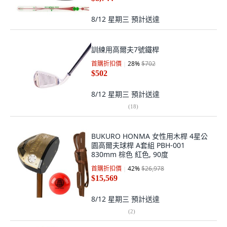
8/12 星期三
預計送達
訓練用高爾夫7號鐵桿
首購折扣價
28
%
$702
$502
8/12 星期三
預計送達
(
18
)
BUKURO HONMA 女性用木桿 4星公
園高爾夫球桿 A套組 PBH-001
830mm 棕色 紅色, 90度
首購折扣價
42
%
$26,978
$15,569
8/12 星期三
預計送達
(
2
)