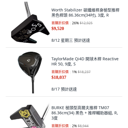
Worth Stabilizer 碳纖維桿身槌型推桿
黑色桿頭 86.36cm(34吋), 3度, R
首購折扣價
26
%
$12,925
$9,520
8/12 星期三
預計送達
TaylorMade Qi4D 開球木桿 Reactive
HR 50, 9度, S
首購折扣價
1
%
$18,237
$18,037
8/17
預計送達
BURKE 槌頭型高爾夫推桿 TM07
86.36cm(34) 黑色 + 推桿輔助器組, R,
3度
首購折扣價
2
%
$8,944