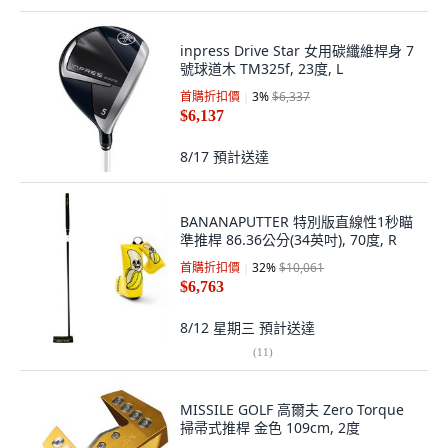
inpress Drive Star 女用碳纖維桿身 7
號球道木 TM325f, 23度, L
首購折扣價
3
%
$6,337
$6,137
8/17
預計送達
BANANAPUTTER 特別版直線性1秒瞄
準推桿 86.36公分(34英吋), 70度, R
首購折扣價
32
%
$10,061
$6,763
8/12 星期三
預計送達
(
11
)
MISSILE GOLF 高爾夫 Zero Torque
掃帚式推桿 金色 109cm, 2度