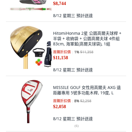
$8,744
8/12 星期三
預計送達
HitomiHonma 2星 公園高爾夫球桿 +
半袋 + 收納袋 + 公園高爾夫球 4件組
83cm, 海軍藍(高爾夫球袋), 1組
首購折扣價
1
%
$11,358
$11,158
8/12 星期三
預計送達
MISSILE GOLF 女性用高爾夫 AXG 遠
距離專用 5號多功能木桿, 19度, L
首購折扣價
8
%
$2,258
$2,058
8/12 星期三
預計送達
(
6
)