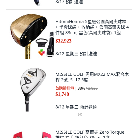
8/17
預計送達
HitomiHonma 5星級公園高爾夫球桿
+ 半套球袋 + 收納袋 + 公園高爾夫球 4
件組 83cm, 黑色(高爾夫球袋), 1組
$32,923
8/12 星期三
預計送達
MISSILE GOLF 男用MX22 MAX混合木
桿 2號, S, 17.5度
首購折扣價
38
%
$2,835
$1,748
8/12 星期三
預計送達
(
4
)
MISSILE GOLF 高爾夫 Zero Torque
推桿 左手 粉紅色 88cm, 2度