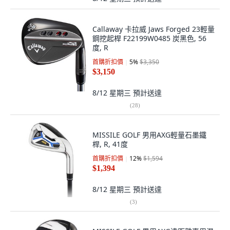
Callaway 卡拉威 Jaws Forged 23輕量
鋼挖起桿 F22199W0485 炭黑色, 56
度, R
首購折扣價
5
%
$3,350
$3,150
8/12 星期三
預計送達
(
28
)
MISSILE GOLF 男用AXG輕量石墨鐵
桿, R, 41度
首購折扣價
12
%
$1,594
$1,394
8/12 星期三
預計送達
(
3
)