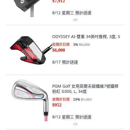
$7,912
8/12 星期三
預計送達
(
8
)
ODYSSEY AI-雙重 34英吋推桿, 3度, S
首購折扣價
3
%
$6,200
$6,000
8/17
預計送達
PGM Golf 女用高爾夫碳纖維7號鐵桿
粉紅 G300, L, 34度
首購折扣價
29
%
$1,351
$952
8/12 星期三
預計送達
(
3
)