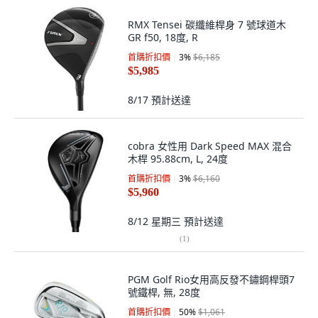
RMX Tensei 碳纖維桿身 7 號球道木
GR f50, 18度, R
首購折扣價
3
%
$6,185
$5,985
8/17
預計送達
cobra 女性用 Dark Speed MAX 混合
木桿 95.88cm, L, 24度
首購折扣價
3
%
$6,160
$5,960
8/12 星期三
預計送達
(
1
)
PGM Golf Rio女用高反發不鏽鋼桿頭7
號鐵桿, 無, 28度
首購折扣價
50
%
$1,061