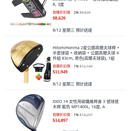
R, 3度
首購折扣價
2
%
$8,820
$8,620
8/12 星期三
預計送達
HitomiHonma 2星公園高爾夫球桿 +
半套球袋 + 收納袋 + 公園高爾夫球 4
件組 83cm, 黑色(高爾夫球袋), 1組
首購折扣價
1
%
$12,149
$11,949
8/12 星期三
預計送達
XXIO 14 女性用碳纖維桿身 3 號球道
木桿 藍色 MP1400L, 16度, A
首購折扣價
1
%
$14,297
$14,097