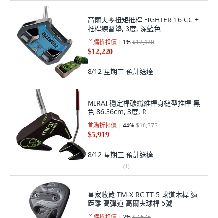
高爾夫零扭矩推桿 FIGHTER 16-CC +
推桿練習墊, 3度, 深藍色
首購折扣價
1
%
$12,420
$12,220
8/12 星期三
預計送達
MIRAI 穩定桿碳纖維桿身槌型推桿 黑
色 86.36cm, 3度, R
首購折扣價
44
%
$10,575
$5,919
8/12 星期三
預計送達
(
1
)
皇家收藏 TM-X RC TT-5 球道木桿 遠
距離 高彈道 高爾夫球桿 5號
首購折扣價
2
%
$7,575