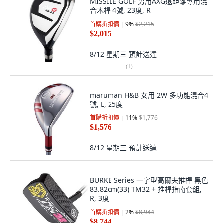
MISSILE GOLF 男用AXG遠距離專用混
合木桿 4號, 23度, R
首購折扣價
9
%
$2,215
$2,015
8/12 星期三
預計送達
(
1
)
maruman H&B 女用 2W 多功能混合4
號, L, 25度
首購折扣價
11
%
$1,776
$1,576
8/12 星期三
預計送達
BURKE Series 一字型高爾夫推桿 黑色
83.82cm(33) TM32 + 推桿指南套組,
R, 3度
首購折扣價
2
%
$8,944
$8,744