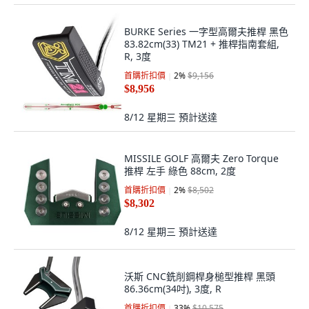
BURKE Series 一字型高爾夫推桿 黑色
83.82cm(33) TM21 + 推桿指南套組,
R, 3度
首購折扣價
2
%
$9,156
$8,956
8/12 星期三
預計送達
MISSILE GOLF 高爾夫 Zero Torque
推桿 左手 綠色 88cm, 2度
首購折扣價
2
%
$8,502
$8,302
8/12 星期三
預計送達
沃斯 CNC銑削鋼桿身槌型推桿 黑頭
86.36cm(34吋), 3度, R
首購折扣價
33
%
$10,575