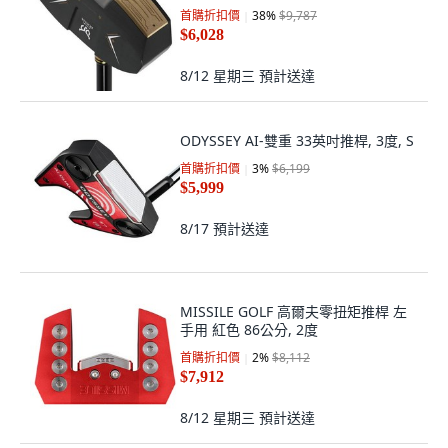
首購折扣價
38
%
$9,787
$6,028
8/12 星期三
預計送達
ODYSSEY AI-雙重 33英吋推桿, 3度, S
首購折扣價
3
%
$6,199
$5,999
8/17
預計送達
MISSILE GOLF 高爾夫零扭矩推桿 左
手用 紅色 86公分, 2度
首購折扣價
2
%
$8,112
$7,912
8/12 星期三
預計送達