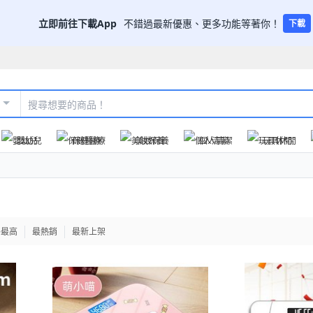
立即前往下載App
不錯過最新優惠、更多功能等著你！
下載
嬰幼兒
保健醫療
美妝保養
個人清潔
玩具休閒
格最高
最熱銷
最新上架