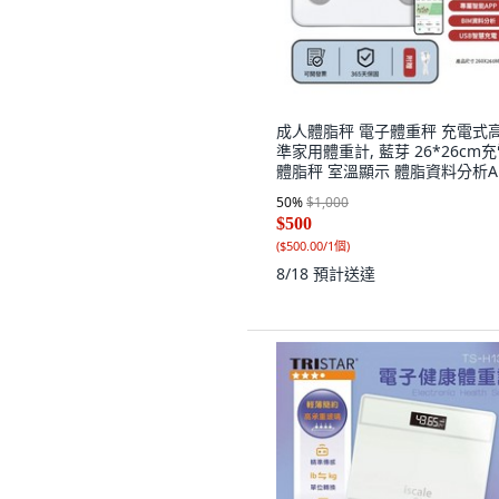
成人體脂秤 電子體重秤 充電式
準家用體重計, 藍芽 26*26cm
體脂秤 室溫顯示 體脂資料分析A
贈送電線, 1個, 電池款
50
%
$1,000
$500
(
$500.00/1個
)
8/18
預計送達