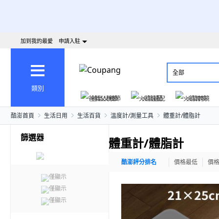
加到我的最愛
申請入駐
全部
類別
爸氣父親節
火箭速配
火箭跨境
酷澎首頁
生活日用
生活百貨
溫度計/測量工具
體重計/體脂計
篩選器
體重計/體脂計
酷澎評分排名
價格最低
價
僅顯示
僅顯示
僅顯示