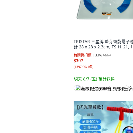
TRISTAR 三星牌 藍芽智能電子
計 28 x 28 x 2.3cm, TS-H121, 
首購折扣價
33
%
$597
$397
(
$397.00/1個
)
明天 8/7 (五)
預計送達
满 $1,500 再省 $75 (王道卡)