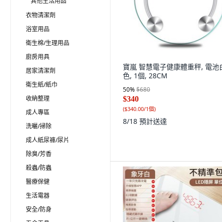
其他生活用品
衣物清潔劑
浴室用品
衛生棉/生理用品
廚房用具
寶嵐 智慧電子健康體重秤, 電池
居家清潔劑
色, 1個, 28CM
衛生紙/紙巾
50
%
$680
收納整理
$340
(
$340.00/1個
)
成人專區
8/18
預計送達
洗曬/掃除
成人紙尿褲/尿片
除臭/芳香
殺蟲/防蟲
醫療保健
生活電器
安全/防身