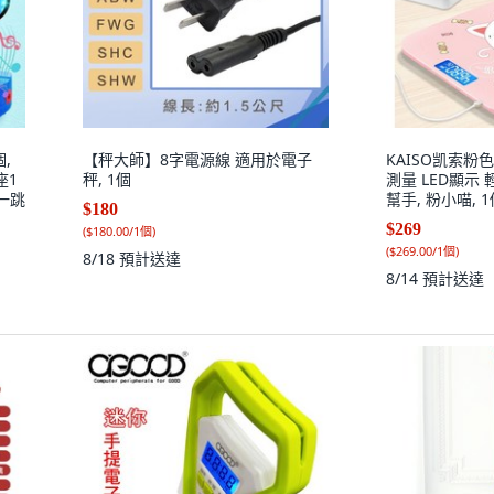
,
【秤大師】8字電源線 適用於電子
KAISO凯索粉
秤, 1個
測量 LED顯示
跳一跳
幫手, 粉小喵, 
$180
$269
(
$180.00/1個
)
(
$269.00/1個
)
8/18
預計送達
8/14
預計送達