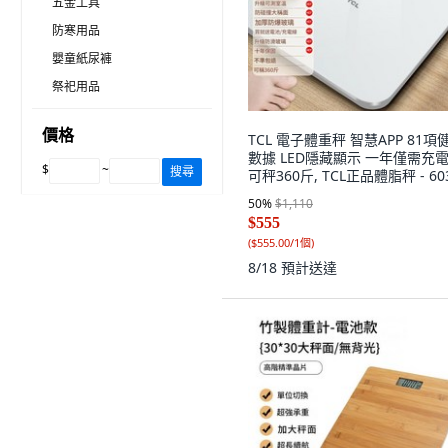
五金工具
防寒用品
嬰童紙尿褲
祭祀用品
價格
TCL 電子體重秤 智慧APP 81項
數據 LED隱藏顯示 一年僅需充電
$
~
搜尋
可秤360斤, TCL正品體脂秤 - 60
電池款 - 白色 - 企業禮品集採更
50
%
$1,110
惠, 1個, 如圖
$555
(
$555.00/1個
)
8/18
預計送達