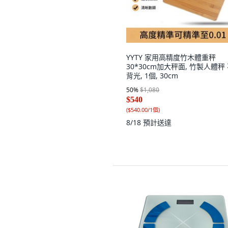
YYTY 家用高精度竹木體重秤
30*30cm加大秤面, 竹製人體秤
背光, 1個, 30cm
50
%
$1,080
$540
(
$540.00/1個
)
8/18
預計送達