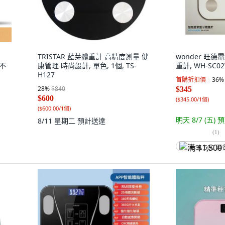
TRISTAR 藍芽體重計 高精度測量 健
wonder 旺
 不
康管理 時尚設計, 單色, 1個, TS-
重計, WH-SC02
H127
首購折扣價
36
%
28
%
$840
$345
$600
(
$345.00/1個
)
(
$600.00/1個
)
明天 8/7 (五)
預
8/11 星期二
預計送達
(
1
)
满 $1,500 再