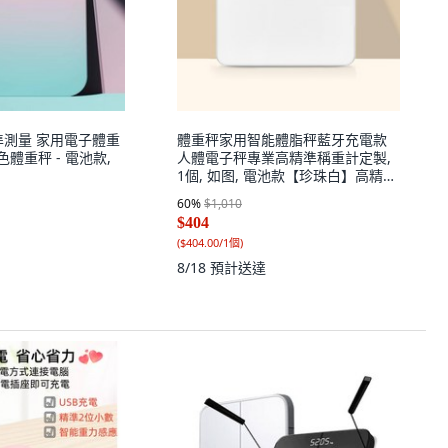
準測量 家用電子體重
體重秤家用智能體脂秤藍牙充電款
粉色體重秤 - 電池款,
人體電子秤專業高精準稱重計定製,
1個, 如图, 電池款【珍珠白】高精準
體重秤/持久續航
60
%
$1,010
$404
(
$404.00/1個
)
8/18
預計送達