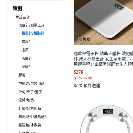
類別
生活百貨
溫度計/測量工具
體重計/體脂計
體溫計
捲尺
體重秤電子秤 精準人體秤 減肥
溫度計
秤 成人稱體重計 女生家用電子
用體重秤充電精準減肥女生人體
溼度計
重器成人健康秤學生宿捨, 1個, 
$276
款小號隨機, 電池款小號隨機
膠帶
(
$276.00/1個
)
塑膠袋/包裝用品
8/20
預計送達
掛勾/夾子/蓋子
涼蓆/地墊
鞋墊/鞋材用品
防風配件/隔熱配件
暖暖包/冰敷袋