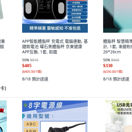
體重
APP智能體脂秤 充電式 電腦連動, 基
體脂秤 智慧精
1個
礎款電池 曜石黑體脂秤 京東健康
計, 1套, 漸變
APP互聯, 1套, 如圖
26*26cm
50
%
$810
50
%
$660
$405
$330
(
$405.00/1個
)
(
$330.00/1個
)
8/18
預計送達
8/18
預計送達