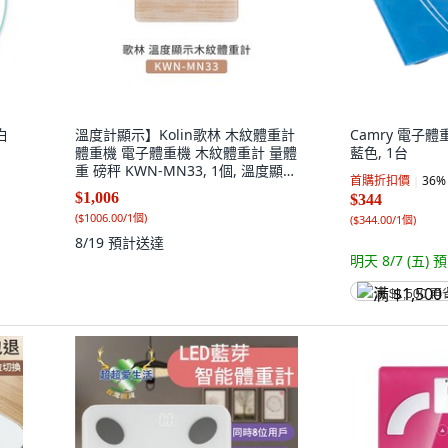
白
溫度計顯示】Kolin歌林 木紋體重計
Camry 電子體重計
體重機 電子體重機 木紋體重計 量體
藍色, 1台
重 磅秤 KWN-MN33, 1個, 溫度顯示
首購折扣價
36
%
木紋體重計(KWN-MN33)
$1,006
$344
(
$1006.00/1個
)
(
$344.00/1個
)
8/19
預計送達
明天 8/7 (五)
預
满 $1,500 再