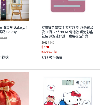
n 身高尺 Galaxy, 1
家用智慧體脂秤 藍芽監控, 粉色條紋
尺-Galaxy
款, 1個, 26*26CM 電池款 氣泡彩盒
包裝 無泡沫保護，適用禮品外貿批
$627
次發貨
50
%
$540
$270
(
$270.00/1個
)
計送達
8/18
預計送達