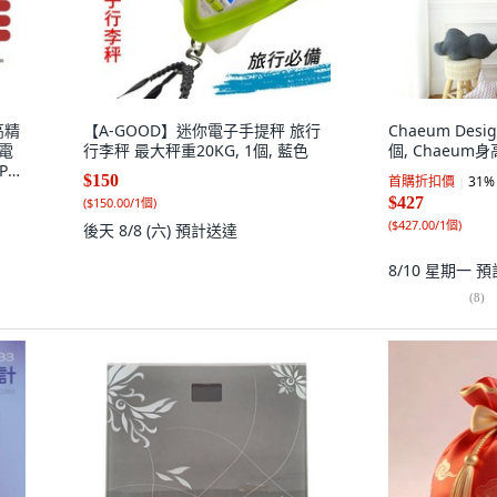
高精
【A-GOOD】迷你電子手提秤 旅行
Chaeum Desig
充電
行李秤 最大秤重20KG, 1個, 藍色
個, Chaeum身高
PP
$150
首購折扣價
31
%
$427
(
$150.00/1個
)
(
$427.00/1個
)
後天 8/8 (六)
預計送達
8/10 星期一
預
(
8
)