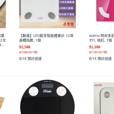
健康
【勳風】LED藍芽智能體重計 12項
oserio 時尚多
2次
身體指數, 1個
351, 桃紅, 1個
39
$1,588
$1,180
優
(
$1588.00/1個
)
(
$1180.00/1個
)
8/18
預計送達
8/14
預計送達