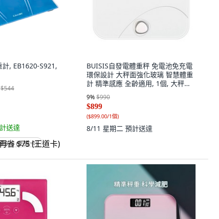
, EB1620-S921,
BUISIS自發電體重秤 免電池免充電
環保設計 大秤面強化玻璃 智慧體重
計 精準感應 全齡適用, 1個, 大秤面
$544
體重計
9
%
$990
$899
(
$899.00/1個
)
計送達
8/11 星期二
預計送達
省 $75 (王道卡)