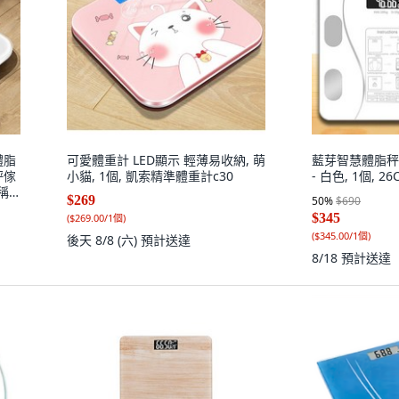
體脂
可愛體重計 LED顯示 輕薄易收納, 萌
藍芽智慧體脂秤
秤傢
小貓, 1個, 凱索精準體重計c30
- 白色, 1個, 2
稱
$269
50
%
$690
電池
$345
(
$269.00/1個
)
(
$345.00/1個
)
後天 8/8 (六)
預計送達
8/18
預計送達