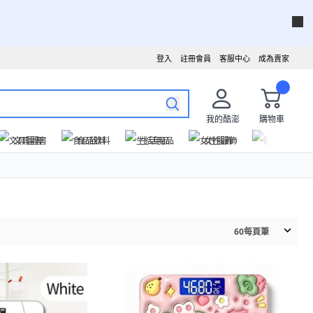
登入
註冊會員
客服中心
成為賣家
我的酷澎
購物車
文具圖書
食品飲料
生活用品
女性服飾
運動戶外
60
每頁筆