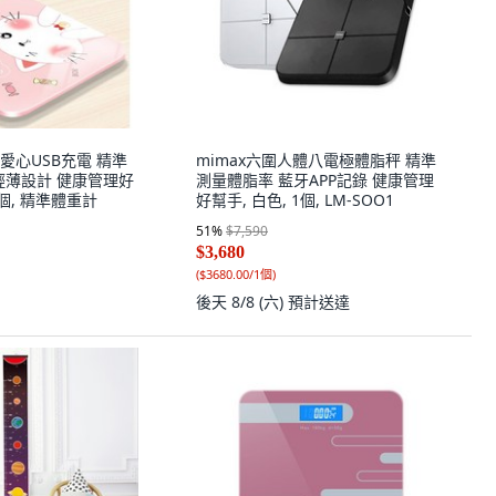
色愛心USB充電 精準
mimax六圍人體八電極體脂秤 精準
 輕薄設計 健康管理好
測量體脂率 藍牙APP記錄 健康管理
1個, 精準體重計
好幫手, 白色, 1個, LM-SOO1
51
%
$7,590
$3,680
(
$3680.00/1個
)
後天 8/8 (六)
預計送達