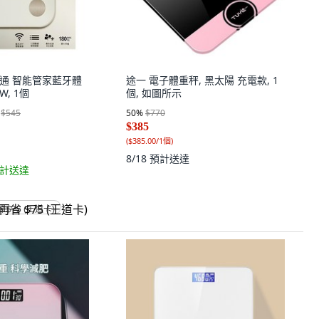
德電通 智能管家藍牙體
途一 電子體重秤, 黑太陽 充電款, 1
W, 1個
個, 如圖所示
$545
50
%
$770
$385
(
$385.00/1個
)
8/18
預計送達
計送達
省 $75 (王道卡)