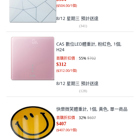
(
$504.00/1個
)
8/12 星期三
預計送達
(
341
)
CAS 數位LED體重計, 粉紅色, 1個,
H24
首購折扣價
55
%
$702
$312
(
$312.00/1個
)
8/12 星期三
預計送達
(
128
)
快樂微笑體重計, 1個, 黃色, 單一商品
首購折扣價
32
%
$607
$407
(
$407.00/1個
)