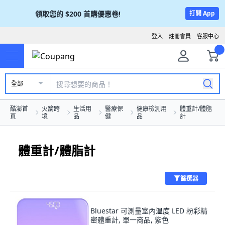
領取您的
$200
首購優惠卷!
打開 App
登入
註冊會員
客服中心
全部
酷澎首
火箭跨
生活用
醫療保
健康檢測用
體重計/體脂
頁
境
品
健
品
計
體重計/體脂計
篩選器
Bluestar 可測量室內溫度 LED 粉彩精
密體重計, 單一商品, 紫色