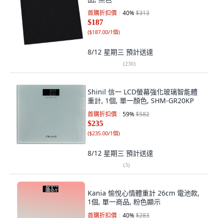
首購折扣價
40
%
$313
$187
(
$187.00/1個
)
8/12 星期三
預計送達
(
230
)
Shinil 信一 LCD螢幕強化玻璃智能體
重計, 1個, 單一顏色, SHM-GR20KP
首購折扣價
59
%
$582
$235
(
$235.00/1個
)
8/12 星期三
預計送達
(
3
)
Kania 愉悅心情體重計 26cm 電池款,
1個, 單一商品, 粉色顯示
首購折扣價
40
%
$283