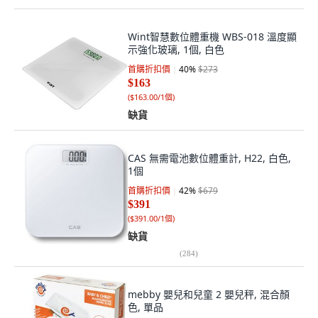
Wint智慧數位體重機 WBS-018 溫度顯
示強化玻璃, 1個, 白色
首購折扣價
40
%
$273
$163
(
$163.00/1個
)
缺貨
CAS 無需電池數位體重計, H22, 白色,
1個
首購折扣價
42
%
$679
$391
(
$391.00/1個
)
缺貨
(
284
)
mebby 嬰兒和兒童 2 嬰兒秤, 混合顏
色, 單品