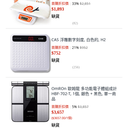
首購折扣價
33
%
$2,851
$1,893
缺貨
(
82
)
CAS 浮雕數字刻度, 白色的, H2
首購折扣價
21
%
$952
$752
缺貨
(
256
)
OmROn 歐姆龍 多功能電子體組成計
HBF-702-T, 1個, 銀色 + 黑色, 單一商
品
首購折扣價
5
%
$3,857
$3,657
(
$3657.00/1個
)
缺貨