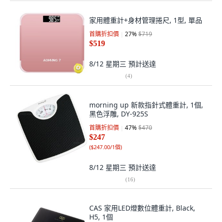
家用體重計+身材管理捲尺, 1型, 單品
首購折扣價
27
%
$719
$519
8/12 星期三
預計送達
(
4
)
morning up 新款指針式體重計, 1個,
黑色浮雕, DY-925S
首購折扣價
47
%
$470
$247
(
$247.00/1個
)
8/12 星期三
預計送達
(
16
)
CAS 家用LED燈數位體重計, Black,
H5, 1個