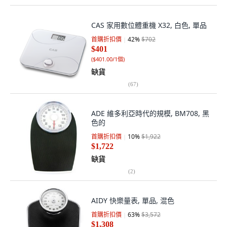
CAS 家用數位體重機 X32, 白色, 單品
首購折扣價
42
%
$702
$401
(
$401.00/1個
)
缺貨
(
67
)
ADE 維多利亞時代的規模, BM708, 黑
色的
首購折扣價
10
%
$1,922
$1,722
缺貨
(
2
)
AIDY 快樂量表, 單品, 混色
首購折扣價
63
%
$3,572
$1,308