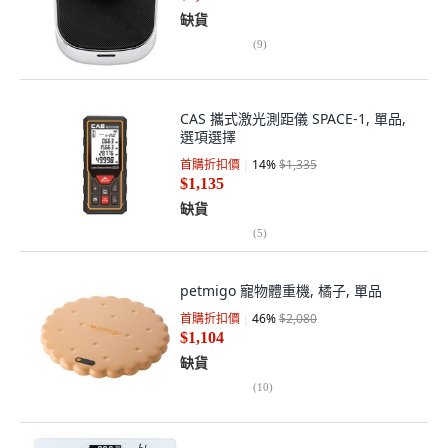
缺貨
(
9
)
CAS 攜式激光測距儀 SPACE-1, 單品,
選項選擇
首購折扣價
14
%
$1,335
$1,135
缺貨
(
5
)
petmigo 寵物體重機, 橘子, 單品
首購折扣價
46
%
$2,080
$1,104
缺貨
(
10
)