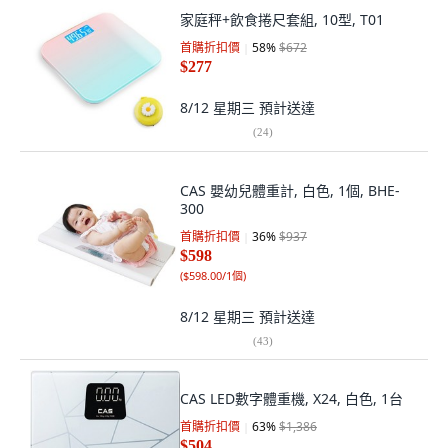
家庭秤+飲食捲尺套組, 10型, T01
首購折扣價
58
%
$672
$277
8/12 星期三
預計送達
(
24
)
CAS 嬰幼兒體重計, 白色, 1個, BHE-
300
首購折扣價
36
%
$937
$598
(
$598.00/1個
)
8/12 星期三
預計送達
(
43
)
CAS LED數字體重機, X24, 白色, 1台
首購折扣價
63
%
$1,386
$504