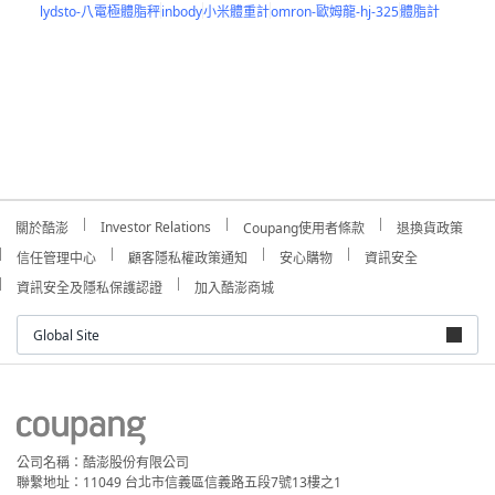
lydsto-八電極體脂秤
inbody
小米體重計
omron-歐姆龍-hj-325
體脂計
Investor Relations
關於酷澎
Coupang使用者條款
退換貨政策
信任管理中心
顧客隱私權政策通知
安心購物
資訊安全
資訊安全及隱私保護認證
加入酷澎商城
Global Site
公司名稱：酷澎股份有限公司
聯繫地址：11049 台北市信義區信義路五段7號13樓之1