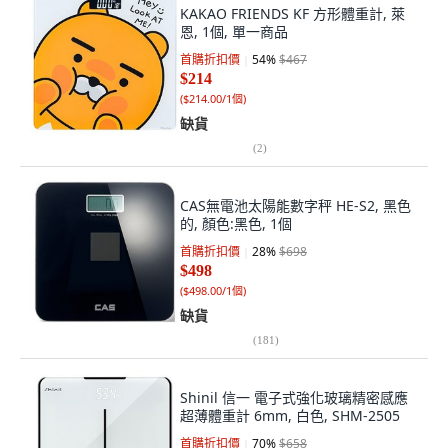
KAKAO FRIENDS KF 方形體重計, 萊
恩, 1個, 單一商品
首購折扣價
54
%
$467
$214
(
$214.00/1個
)
缺貨
(
2
)
CAS無電池太陽能數字秤 HE-S2, 黑色
的, 顏色:黑色, 1個
首購折扣價
28
%
$698
$498
(
$498.00/1個
)
缺貨
(
181
)
Shinil 信一 電子式強化玻璃精密感應
超薄體重計 6mm, 白色, SHM-2505
首購折扣價
70
%
$658