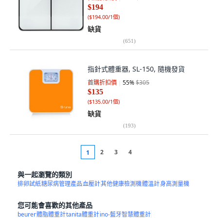
$194
(
$194.00/1個
)
缺貨
(
651
)
指針式體重器, SL-150, 隨機發貨
首購折扣價
55
%
$305
$135
(
$135.00/1個
)
缺貨
(
193
)
2
3
4
1
與一起瀏覽的類別
排卵試紙
糖尿病管理產品
血壓計
其他健康檢測機
體溫計
身高測量機
您可能會喜歡的其他產品
beurer
體脂體重計
tanita體重計
ino-藍牙智慧體重計