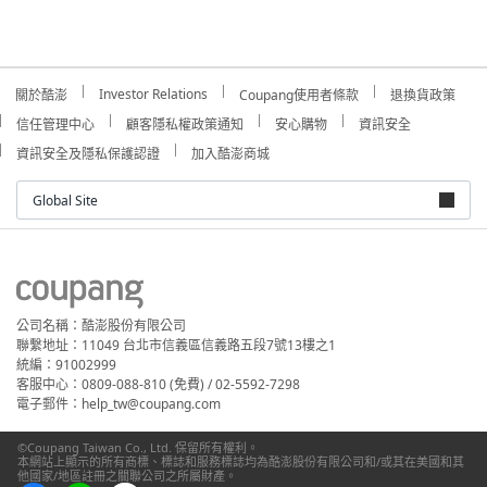
Investor Relations
關於酷澎
Coupang使用者條款
退換貨政策
信任管理中心
顧客隱私權政策通知
安心購物
資訊安全
資訊安全及隱私保護認證
加入酷澎商城
Global Site
公司名稱：酷澎股份有限公司
聯繫地址：11049 台北市信義區信義路五段7號13樓之1
統編：91002999
客服中心：0809-088-810 (免費) / 02-5592-7298
電子郵件：help_tw@coupang.com
©Coupang Taiwan Co., Ltd. 保留所有權利。
本網站上顯示的所有商標、標誌和服務標誌均為酷澎股份有限公司和/或其在美國和其
他國家/地區註冊之關聯公司之所屬財產。