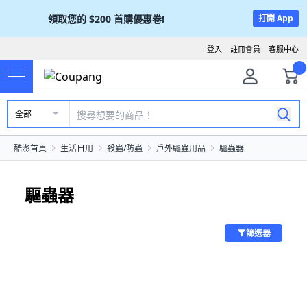
領取您的
$200
首購優惠卷!
打開 App
登入
註冊會員
客服中心
全部
酷澎首頁
生活日用
殺蟲/防蟲
戶外驅蟲用品
驅蟲器
驅蟲器
篩選器