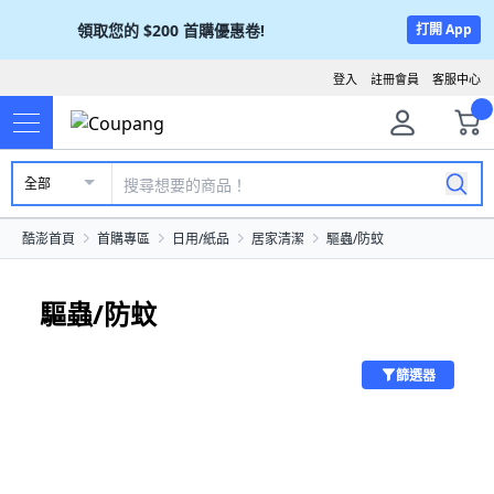
領取您的
$200
首購優惠卷!
打開 App
登入
註冊會員
客服中心
全部
酷澎首頁
首購專區
日用/紙品
居家清潔
驅蟲/防蚊
驅蟲/防蚊
篩選器