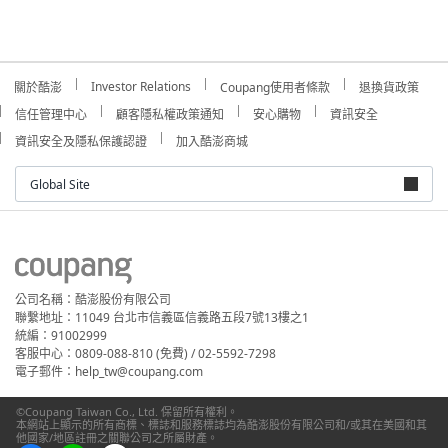
Investor Relations
關於酷澎
Coupang使用者條款
退換貨政策
信任管理中心
顧客隱私權政策通知
安心購物
資訊安全
資訊安全及隱私保護認證
加入酷澎商城
Global Site
公司名稱：酷澎股份有限公司
聯繫地址：11049 台北市信義區信義路五段7號13樓之1
統編：91002999
客服中心：0809-088-810 (免費) / 02-5592-7298
電子郵件：help_tw@coupang.com
©Coupang Taiwan Co., Ltd. 保留所有權利。
本網站上顯示的所有商標、標誌和服務標誌均為酷澎股份有限公司和/或其在美國和其
他國家/地區註冊之關聯公司之所屬財產。