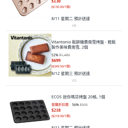
$130
(
$130.00/1個
)
8/11 星期二
預計送達
(
4
)
Vitantonio 鬆餅機費南雪烤盤 - 輕鬆
製作美味費南雪, 2個
52
%
$1,480
$699
(
$349.50/1個
)
8/12 星期三
預計送達
(
1
)
ECOS 迷你瑪芬烤盤 20格, 1個
首購折扣價
56
%
$505
$218
(
$218.00/1個
)
8/11 星期二
預計送達