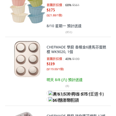
首購折扣價
68
%
$561
$175
(
$21.88/1個
)
8/10 星期一
預計送達
(
851
)
CHEFMADE 學廚 香檳金6連馬芬蛋糕
模 WK9020, 1個
首購折扣價
40
%
$199
$119
(
$119.00/1個
)
明天 8/8 (六)
預計送達
(
8
)
满 $1,500 再省 $75 (王道卡)
$6 酷澎幣回饋
CHEFMADE 學廚 迷你瑪芬烤盤 12格