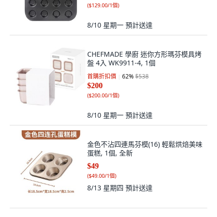
(
$129.00/1個
)
8/10 星期一
預計送達
CHEFMADE 學廚 迷你方形瑪芬模具烤
盤 4入 WK9911-4, 1個
首購折扣價
62
%
$538
$200
(
$200.00/1個
)
8/10 星期一
預計送達
金色不沾四連馬芬模(16) 輕鬆烘焙美味
蛋糕, 1個, 全新
$49
(
$49.00/1個
)
8/13 星期四
預計送達