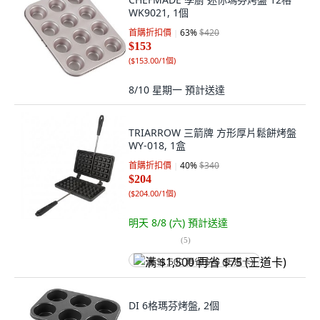
WK9021, 1個
首購折扣價
63
%
$420
$153
(
$153.00/1個
)
8/10 星期一
預計送達
TRIARROW 三箭牌 方形厚片鬆餅烤盤
WY-018, 1盒
首購折扣價
40
%
$340
$204
(
$204.00/1個
)
明天 8/8 (六)
預計送達
(
5
)
满 $1,500 再省 $75 (王道卡)
DI 6格瑪芬烤盤, 2個