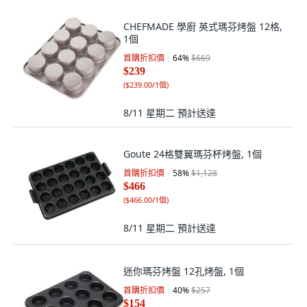
CHEFMADE 學廚 英式瑪芬烤盤 12格,
1個
首購折扣價
64
%
$669
$239
(
$239.00/1個
)
8/11 星期二
預計送達
Goute 24格雙翼瑪芬杯烤盤, 1個
首購折扣價
58
%
$1,128
$466
(
$466.00/1個
)
8/11 星期二
預計送達
迷你瑪芬烤盤 12孔烤盤, 1個
首購折扣價
40
%
$257
$154