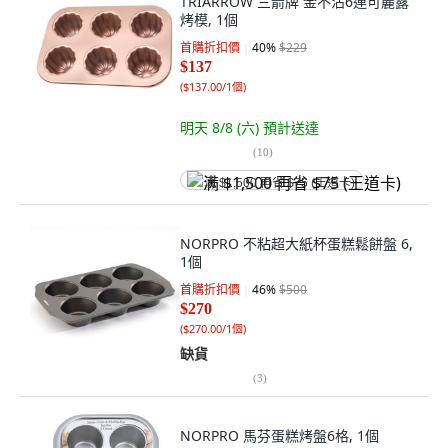
TRIARROW 三箭牌 金不沾6連可麗露
烤模, 1個
首購折扣價
40
%
$229
$137
(
$137.00/1個
)
明天 8/8 (六)
預計送達
(
10
)
满 $1,500 再省 $75 (王道卡)
NORPRO 不粘超大紙杯蛋糕鬆餅盤 6,
1個
首購折扣價
46
%
$500
$270
(
$270.00/1個
)
缺貨
(
3
)
NORPRO 馬芬蛋糕烤盤6格, 1個