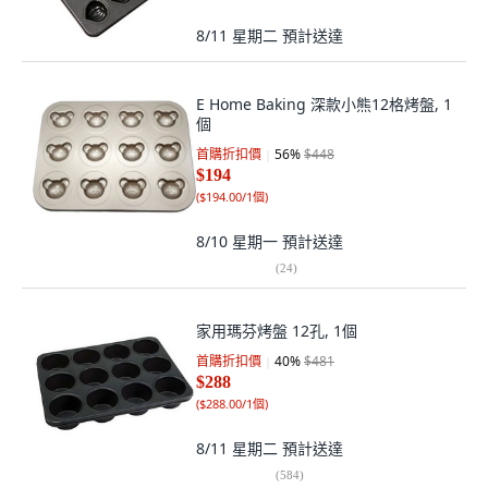
8/11 星期二
預計送達
E Home Baking 深款小熊12格烤盤, 1
個
首購折扣價
56
%
$448
$194
(
$194.00/1個
)
8/10 星期一
預計送達
(
24
)
家用瑪芬烤盤 12孔, 1個
首購折扣價
40
%
$481
$288
(
$288.00/1個
)
8/11 星期二
預計送達
(
584
)