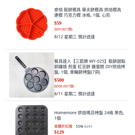
麥焙 鬆餅模具 華夫餅模具 烘焙模具
連模 巧克力模 冰格, 1個, 心形
$59
(
$59.00/1個
)
8/12 星期三
預計送達
餐具達人【三箭牌 WY-025】鬆餅甜點
銅鑼燒 煎蛋 紅豆餅 雞蛋糕 DIY烘焙烤
盤, 1個, 車輪餅烤盤(7洞)
$500
(
$500.00/1個
)
8/11 星期二
預計送達
Homemore 烘焙瑪芬烤盤 24格 黑色,
1個
首購折扣價
55
%
$291
$129