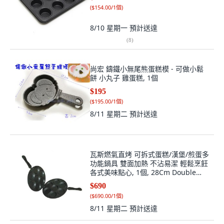
(
$154.00/1個
)
8/10 星期一
預計送達
(
8
)
尚宏 鑄鐵小無尾熊蛋糕模 - 可做小鬆
餅 小丸子 雞蛋糕, 1個
$195
(
$195.00/1個
)
8/11 星期二
預計送達
瓦斯燃氣直烤 可拆式蛋糕/漢堡/煎蛋多
功能鍋具 雙面加熱 不沾易潔 輕鬆烹飪
各式美味點心, 1個, 28Cm Double
Pan雙面烤盤鍋
$690
(
$690.00/1個
)
8/11 星期二
預計送達