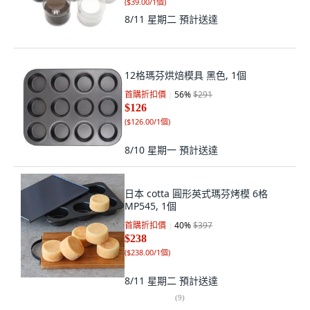
(
$39.00/1個
)
8/11 星期二
預計送達
12格瑪芬烘焙模具 黑色, 1個
首購折扣價
56
%
$291
$126
(
$126.00/1個
)
8/10 星期一
預計送達
日本 cotta 圓形英式瑪芬烤模 6格
MP545, 1個
首購折扣價
40
%
$397
$238
(
$238.00/1個
)
8/11 星期二
預計送達
(
9
)