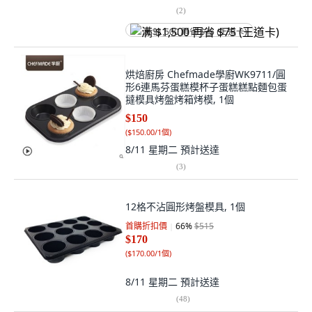
(
2
)
满 $1,500 再省 $75 (王道卡)
烘焙廚房 Chefmade學廚WK9711/圓
形6連馬芬蛋糕模杯子蛋糕糕點麵包蛋
撻模具烤盤烤箱烤模, 1個
$150
(
$150.00/1個
)
8/11 星期二
預計送達
(
3
)
12格不沾圓形烤盤模具, 1個
首購折扣價
66
%
$515
$170
(
$170.00/1個
)
8/11 星期二
預計送達
(
48
)