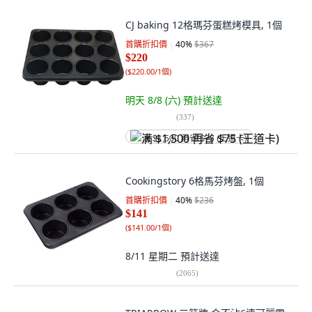
CJ baking 12格瑪芬蛋糕烤模具, 1個
首購折扣價
40
%
$367
$220
(
$220.00/1個
)
明天 8/8 (六)
預計送達
(
337
)
满 $1,500 再省 $75 (王道卡)
Cookingstory 6格馬芬烤盤, 1個
首購折扣價
40
%
$236
$141
(
$141.00/1個
)
8/11 星期二
預計送達
(
2065
)