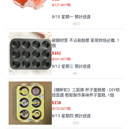
(
$127.00/1個
)
8/10 星期一
預計送達
(
427
)
碳鋼材質 不沾易脫模 家用烘焙必備, 1
個
$161
(
$161.00/1個
)
8/12 星期三
預計送達
(
4
)
《糖軒町》三箭牌 杯子蛋糕模 - DIY烘
焙首選 輕鬆製作美味杯子蛋糕, 1個
$150
(
$150.00/1個
)
8/13 星期四
預計送達
(
12
)