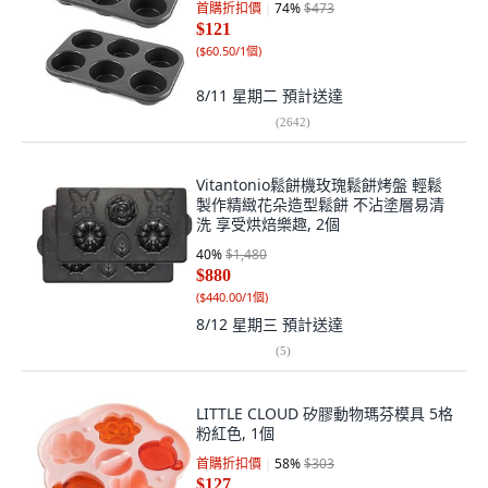
首購折扣價
74
%
$473
$121
(
$60.50/1個
)
8/11 星期二
預計送達
(
2642
)
Vitantonio鬆餅機玫瑰鬆餅烤盤 輕鬆
製作精緻花朵造型鬆餅 不沾塗層易清
洗 享受烘焙樂趣, 2個
40
%
$1,480
$880
(
$440.00/1個
)
8/12 星期三
預計送達
(
5
)
LITTLE CLOUD 矽膠動物瑪芬模具 5格
粉紅色, 1個
首購折扣價
58
%
$303
$127