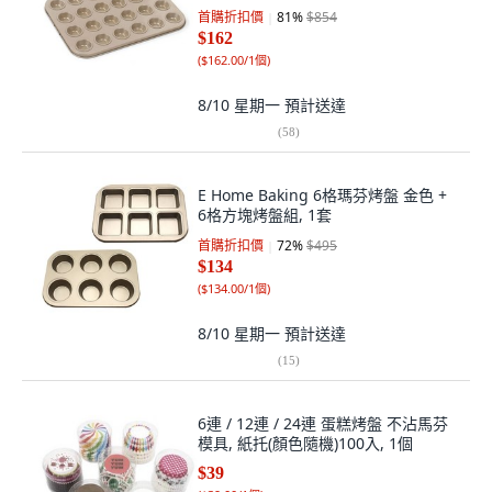
首購折扣價
81
%
$854
$162
(
$162.00/1個
)
8/10 星期一
預計送達
(
58
)
E Home Baking 6格瑪芬烤盤 金色 +
6格方塊烤盤組, 1套
首購折扣價
72
%
$495
$134
(
$134.00/1個
)
8/10 星期一
預計送達
(
15
)
6連 / 12連 / 24連 蛋糕烤盤 不沾馬芬
模具, 紙托(顏色隨機)100入, 1個
$39