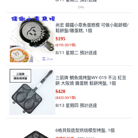
(
94
)
尚宏 鑄鐵小章魚蛋糕模 可做小鬆餅模/
鬆餅盤/雞蛋糕, 1個
$195
(
$195.00/1個
)
8/11 星期二
預計送達
三箭牌 鯛魚燒烤盤WY-019 不沾 紅豆
餅 大阪燒 雞蛋糕 鬆餅烤盤, 1個
$420
(
$420.00/1個
)
8/13 星期四
預計送達
6格貝殼造型烘焙模型烤盤, 1個