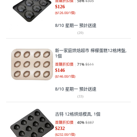
首購折扣價
58
%
$305
$126
(
$126.00/1個
)
8/10 星期一
預計送達
(
20
)
新一家庭烘焙超市 檸檬蛋糕12格烤盤,
1個
首購折扣價
71
%
$511
$146
(
$146.00/1個
)
8/10 星期一
預計送達
(
33
)
古特 12格烘焙模具, 1個
首購折扣價
40
%
$387
$232
(
$232.00/1個
)