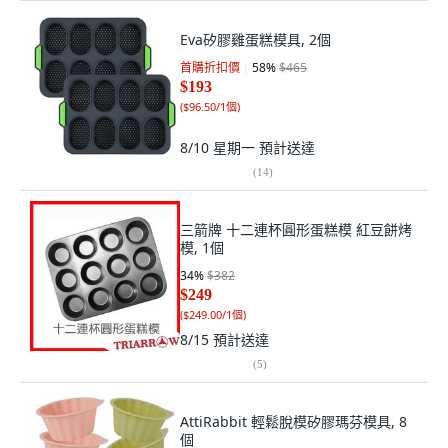
Eva矽膠雞蛋糕模具, 2個
首購折扣價
58
%
$465
$193
(
$96.50/1個
)
8/10 星期一
預計送達
(
14
)
三箭牌 十二連杯圓形蛋糕模 紅豆餅烤
模, 1個
34
%
$382
$249
(
$249.00/1個
)
8/15
預計送達
(
5
)
AttiRabbit 輕鬆脫模矽膠瑪芬模具, 8
個