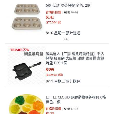
6格 低款 瑪芬烤盤 金色, 2個
首購折扣價
68
%
$448
$141
(
$70.50/1個
)
8/10 星期一
預計送達
(
32
)
餐具達人【三箭 鯛魚烤燒烤盤】不沾
烤盤 紅豆餅 大阪燒 甜點 雞蛋糕 鬆餅
烤盤 DIY, 1個
$399
(
$399.00/1個
)
8/11 星期二
預計送達
LITTLE CLOUD 矽膠動物瑪芬模具 6格
黃色, 1個
首購折扣價
59
%
$303
$123