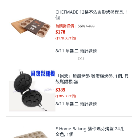
CHEFMADE 12格不沾圓形烤盤模具, 1
個
首購折扣價
56
%
$409
$178
(
$178.00/1個
)
8/11 星期二
預計送達
(
51
)
「尚宏」鬆餅烤盤 雞蛋糕烤盤, 1個, 貝
殼鬆餅模,無
$385
(
$385.00/1個
)
8/11 星期二
預計送達
E Home Baking 迷你瑪芬烤盤 24孔
金色, 1個