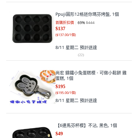
Ppuji圓形12格迷你瑪芬烤盤, 1個
首購折扣價
69
%
$444
$137
(
$137.00/1個
)
8/11 星期二
預計送達
(
22
)
尚宏 鑄鐵小兔蛋糕模 - 可做小鬆餅 雞
蛋糕, 1個
$195
(
$195.00/1個
)
8/11 星期二
預計送達
【6連馬芬杯模】不沾, 黑色, 1個
$49