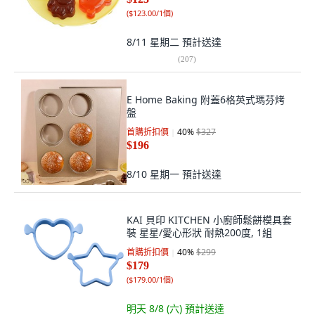
(
$123.00/1個
)
8/11 星期二
預計送達
(
207
)
E Home Baking 附蓋6格英式瑪芬烤
盤
首購折扣價
40
%
$327
$196
8/10 星期一
預計送達
KAI 貝印 KITCHEN 小廚師鬆餅模具套
裝 星星/愛心形狀 耐熱200度, 1組
首購折扣價
40
%
$299
$179
(
$179.00/1個
)
明天 8/8 (六)
預計送達