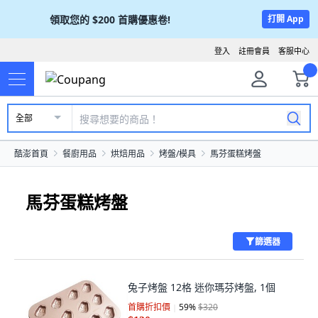
領取您的
$200
首購優惠卷!
打開 App
登入
註冊會員
客服中心
全部
酷澎首頁
餐廚用品
烘焙用品
烤盤/模具
馬芬蛋糕烤盤
馬芬蛋糕烤盤
篩選器
兔子烤盤 12格 迷你瑪芬烤盤, 1個
首購折扣價
59
%
$320