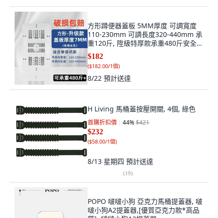
方形蹲便器蓋板 5MM厚度 可調寬度
110-230mm 可調長度320-440mm 承
重120斤, 陞級特厚款承重480斤安全防
滑,限時活動中巨能承重99%通用踩壞
$182
包賠, 陞級特厚款承重480斤安全防滑
(
$182.00/1個
)
8/22
預計送達
H Living 馬桶蓋按壓開關, 4個, 綠色
首購折扣價
44
%
$421
$232
(
$58.00/1個
)
8/13 星期四
預計送達
(
19
)
POPO 啵啵小狗 亞克力馬桶提蓋器, 啵
啵小狗A2提蓋器,[優質亞克力款*高品