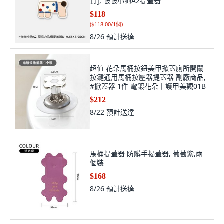
質], 啵啵小狗A2提蓋器
$118
(
$118.00/1個
)
8/26
預計送達
超值 花朵馬桶按鈕美甲掀蓋廁所開關
按鍵通用馬桶按壓器提蓋器 副廠商品,
#掀蓋器 1件 電鍍花朵丨護甲美觀01B
$212
8/22
預計送達
馬桶提蓋器 防髒手揭蓋器, 葡萄紫,兩
個裝
$168
8/26
預計送達