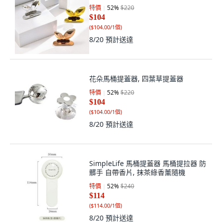
特價
52
%
$220
$104
(
$104.00/1個
)
8/20
預計送達
花朵馬桶提蓋器, 四葉草提蓋器
特價
52
%
$220
$104
(
$104.00/1個
)
8/20
預計送達
SimpleLife 馬桶提蓋器 馬桶提拉器 防
髒手 自帶香片, 抹茶綠香薰隨機
特價
52
%
$240
$114
(
$114.00/1個
)
8/20
預計送達