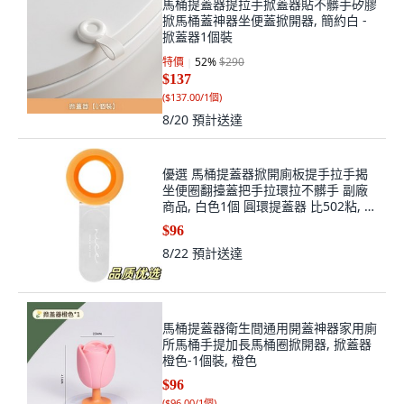
馬桶提蓋器提拉手掀蓋器貼不髒手矽膠
掀馬桶蓋神器坐便蓋掀開器, 簡約白 -
掀蓋器1個裝
特價
52
%
$290
$137
(
$137.00/1個
)
8/20
預計送達
優選 馬桶提蓋器掀開廁板提手拉手揭
坐便圈翻擡蓋把手拉環拉不髒手 副廠
商品, 白色1個 圓環提蓋器 比502粘, 結
實+通用 699都在拼
$96
8/22
預計送達
馬桶提蓋器衛生間通用開蓋神器家用廁
所馬桶手提加長馬桶圈掀開器, 掀蓋器
橙色-1個裝, 橙色
$96
(
$96.00/1個
)