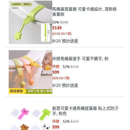
馬桶蓋提蓋器 可愛卡通設計, 清新綠
香薰款
50
%
$298
$149
(
$149.00/1個
)
8/20
預計送達
矽膠馬桶蓋提手 可愛不髒手, 粉
特價
52
%
$210
$99
(
$99.00/1個
)
8/20
預計送達
創意可愛卡通馬桶提蓋器 貼上式防汙
手, 粉色
特價
52
%
$210
$99