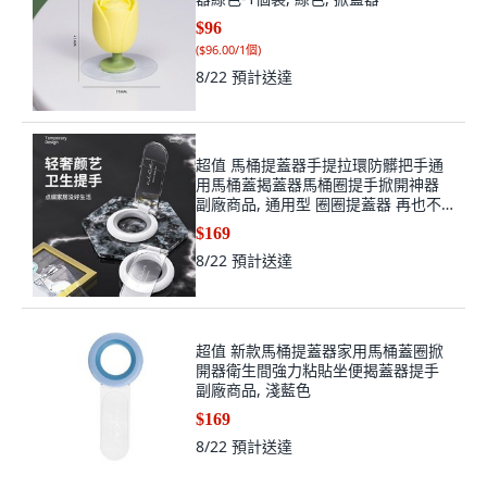
$96
(
$96.00/1個
)
8/22
預計送達
超值 馬桶提蓋器手提拉環防髒把手通
用馬桶蓋揭蓋器馬桶圈提手掀開神器
副廠商品, 通用型 圈圈提蓋器 再也不
髒手/粘附,常規材質 白灰 1個裝 加厚
$169
耐用/衛生提
8/22
預計送達
超值 新款馬桶提蓋器家用馬桶蓋圈掀
開器衛生間強力粘貼坐便揭蓋器提手
副廠商品, 淺藍色
$169
8/22
預計送達