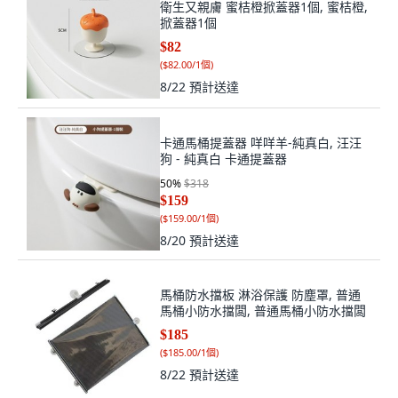
衛生又親膚 蜜桔橙掀蓋器1個, 蜜桔橙,
掀蓋器1個
$82
(
$82.00/1個
)
8/22
預計送達
卡通馬桶提蓋器 咩咩羊-純真白, 汪汪
狗 - 純真白 卡通提蓋器
50
%
$318
$159
(
$159.00/1個
)
8/20
預計送達
馬桶防水擋板 淋浴保護 防塵罩, 普通
馬桶小防水擋闆, 普通馬桶小防水擋闆
$185
(
$185.00/1個
)
8/22
預計送達