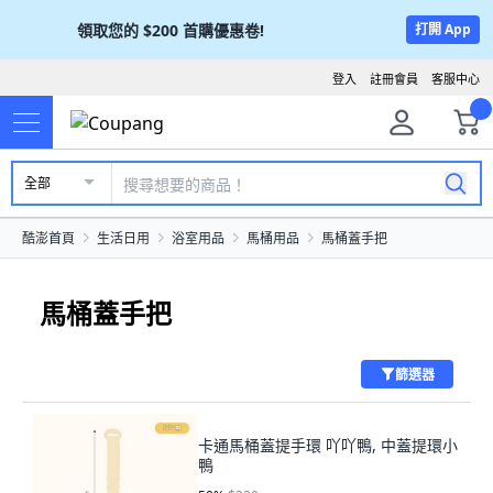
領取您的
$200
首購優惠卷!
打開 App
登入
註冊會員
客服中心
全部
酷澎首頁
生活日用
浴室用品
馬桶用品
馬桶蓋手把
馬桶蓋手把
篩選器
卡通馬桶蓋提手環 吖吖鴨, 中蓋提環小
鴨