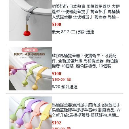
肥婆奶奶 日本熱賣 馬桶蓋提蓋器 大便
造型 坐便器翻蓋提手 揭蓋把手 馬桶抽
大號提蓋器 坐便器提手 揭蓋器 馬桶手
把, 馬桶吸
$100
後天 8/12 (三)
預計送達
硅膠馬桶提蓋器，便攜衛生，可愛配
件, 全新加強升級 馬桶提蓋器 ,顏色隨
機發 10個裝, 顏色隨機發, 10個裝
$100
(
$100.00/1個
)
8/20
預計送達
馬桶提蓋器通用提手廁所提拉翻蓋把手
馬桶蓋硅膠手提提手器#6 副廠商品, W
全新升級:馬桶提蓋器-蘑菇好物,普通薄
款 1個裝 無卡齒可調節丨一般耐用,
$192
N/A
(
$192.00/1個
)