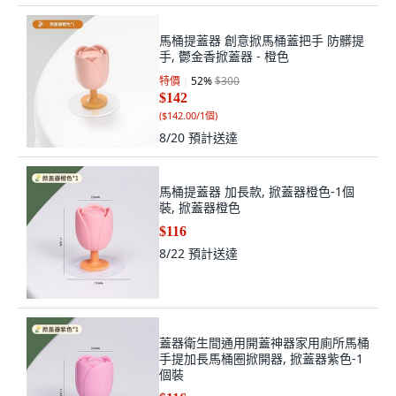
馬桶提蓋器 創意掀馬桶蓋把手 防髒提
手, 鬱金香掀蓋器 - 橙色
特價
52
%
$300
$142
(
$142.00/1個
)
8/20
預計送達
馬桶提蓋器 加長款, 掀蓋器橙色-1個
裝, 掀蓋器橙色
$116
8/22
預計送達
蓋器衛生間通用開蓋神器家用廁所馬桶
手提加長馬桶圈掀開器, 掀蓋器紫色-1
個裝