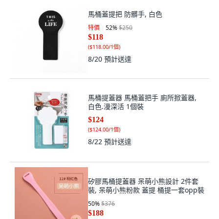
馬桶蓋提把 防髒手, 白色
特價
52
%
$250
$118
(
$118.00/1個
)
8/20
預計送達
馬桶提蓋器 馬桶蓋把手 廁所掀蓋器,
白色.漫深活 1個裝
$124
(
$124.00/1個
)
8/22
預計送達
矽膠馬桶提蓋器 呆萌小熊設計 2件套
裝, 呆萌小熊粉款 蓋提 桶提一套opp裝
50
%
$376
$188