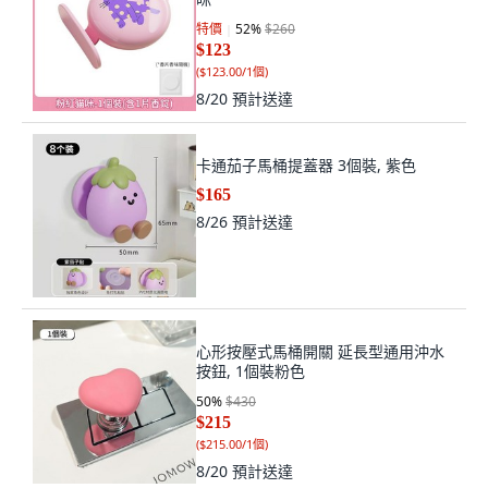
特價
52
%
$260
$123
(
$123.00/1個
)
8/20
預計送達
卡通茄子馬桶提蓋器 3個裝, 紫色
$165
8/26
預計送達
心形按壓式馬桶開關 延長型通用沖水
按鈕, 1個裝粉色
50
%
$430
$215
(
$215.00/1個
)
8/20
預計送達