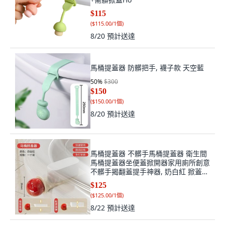
$115
(
$115.00/1個
)
8/20
預計送達
馬桶提蓋器 防髒把手, 襪子款 天空藍
50
%
$300
$150
(
$150.00/1個
)
8/20
預計送達
馬桶提蓋器 不髒手馬桶提蓋器 衛生間
馬桶提蓋器坐便蓋掀開器家用廁所創意
不髒手揭翻蓋提手神器, 奶白紅 掀蓋器
1個裝
$125
(
$125.00/1個
)
8/22
預計送達