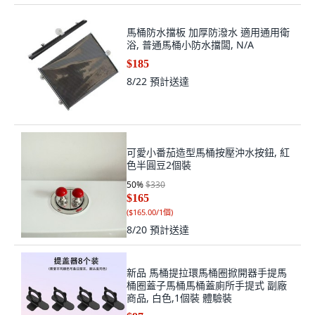
馬桶防水擋板 加厚防潑水 適用通用衛
浴, 普通馬桶小防水擋闆, N/A
$185
8/22
預計送達
可愛小番茄造型馬桶按壓沖水按鈕, 紅
色半圓豆2個裝
50
%
$330
$165
(
$165.00/1個
)
8/20
預計送達
新品 馬桶提拉環馬桶圈掀開器手提馬
桶圈蓋子馬桶馬桶蓋廁所手提式 副廠
商品, 白色,1個裝 體驗裝