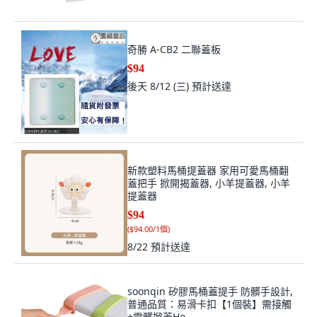
奇勝 A-CB2 二聯蓋板
$94
後天 8/12 (三)
預計送達
新款塑料馬桶提蓋器 家用可愛馬桶翻
蓋把手 掀開揭蓋器, 小羊提蓋器, 小羊
提蓋器
$94
(
$94.00/1個
)
8/22
預計送達
soonqin 矽膠馬桶蓋提手 防髒手設計,
普通品質：易滑卡扣【1個裝】需接觸
+需髒掀蓋Ho