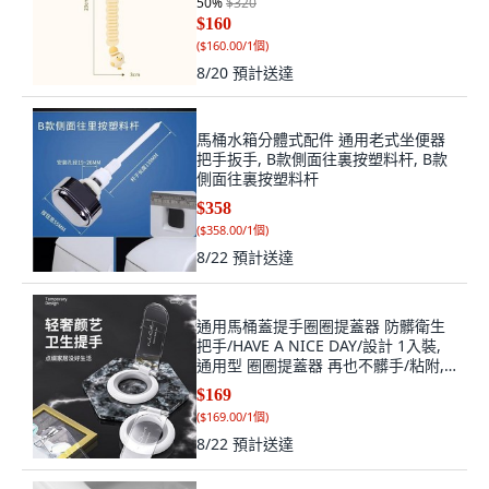
50
%
$320
$160
(
$160.00/1個
)
8/20
預計送達
馬桶水箱分體式配件 通用老式坐便器
把手扳手, B款側面往裏按塑料杆, B款
側面往裏按塑料杆
$358
(
$358.00/1個
)
8/22
預計送達
通用馬桶蓋提手圈圈提蓋器 防髒衛生
把手/HAVE A NICE DAY/設計 1入裝,
通用型 圈圈提蓋器 再也不髒手/粘附,
常規材質 白灰 1個裝 加厚耐用/衛生
$169
提, 白灰, 1個裝
(
$169.00/1個
)
8/22
預計送達