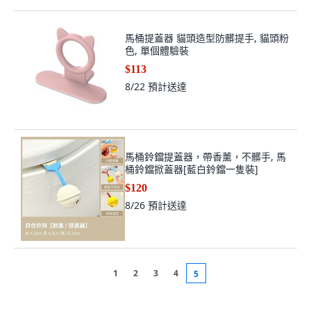
馬桶提蓋器 貓頭造型防髒提手, 貓頭粉
色, 單個體驗裝
$113
8/22
預計送達
馬桶鈴鐺提蓋器，帶香薰，不髒手, 馬
桶鈴鐺掀蓋器[藍白鈴鐺一隻裝]
$120
8/26
預計送達
1
2
3
4
5