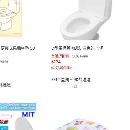
性便攜式馬桶坐墊 50
D型馬桶蓋 XL號, 白色的, 1個
首購折扣價
56
%
$399
$243
$174
(
$174.00/1個
)
8/12 星期三
預計送達
計送達
(
25
)
)