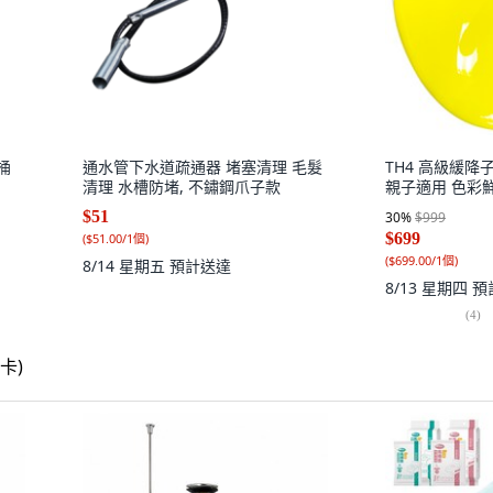
桶
通水管下水道疏通器 堵塞清理 毛髮
TH4 高級緩降
清理 水槽防堵, 不鏽鋼爪子款
親子適用 色彩鮮明
$51
30
%
$999
$699
(
$51.00/1個
)
(
$699.00/1個
)
8/14 星期五
預計送達
8/13 星期四
預
(
4
)