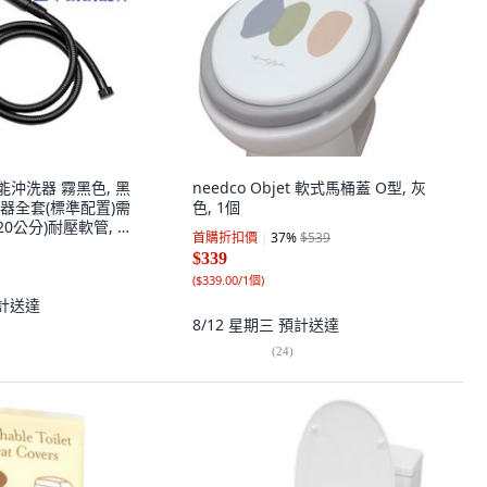
能沖洗器 霧黑色, 黑
needco Objet 軟式馬桶蓋 O型, 灰
器全套(標準配置)需
色, 1個
20公分)耐壓軟管, 黑
首購折扣價
37
%
$539
$339
(
$339.00/1個
)
計送達
8/12 星期三
預計送達
(
24
)