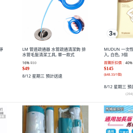
靜
LM 管道疏通器 水管疏通清潔鉤 排
MUDUN 一次
水管毛髮清潔工具, 單一款式
入, 白色, 3個
16
%
$59
首購折扣價
40
%
$49
$145
(
$48.33/1個
)
8/12 星期三
預計送達
8/12 星期三
預
(
204