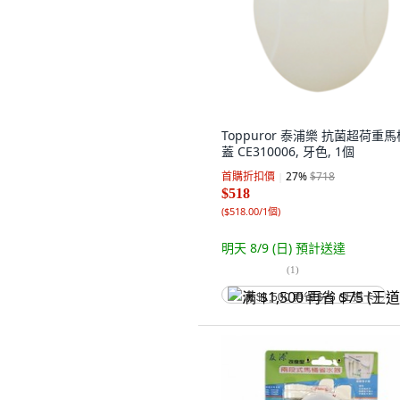
Toppuror 泰浦樂 抗菌超荷重馬
蓋 CE310006, 牙色, 1個
首購折扣價
27
%
$718
$518
(
$518.00/1個
)
明天 8/9 (日)
預計送達
(
1
)
满 $1,500 再省 $75 (王道卡)