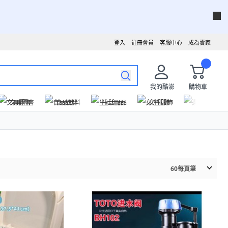
登入
註冊會員
客服中心
成為賣家
我的酷澎
購物車
文具圖書
食品飲料
生活用品
女性服飾
運動戶外
60
每頁筆