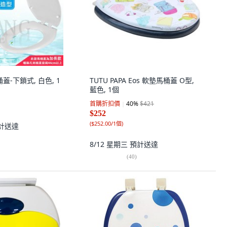
蓋-下鎖式, 白色, 1
TUTU PAPA Eos 軟墊馬桶蓋 O型,
藍色, 1個
首購折扣價
40
%
$421
$252
(
$252.00/1個
)
計送達
8/12 星期三
預計送達
(
40
)