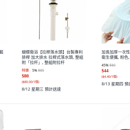
 藍
蝴蝶衛浴【拉桿落水頭】台製專利
加長加厚一次性
排桿 加大排水 拉桿式落水頭, 整組
衛生便攜, 粉色,
附「拉杆」, 整組附拉杆
45
%
$80
特價
5
%
$85
$44
$80
(
$4.40/1個
)
(
$80.00/1個
)
8/13 星期四
預
8/12 星期三
預計送達