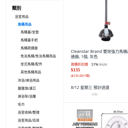
類別
浴室用品
馬桶用品
馬桶蓋/坐墊
馬桶蓋手把
馬桶疏通器
Cleanstar Brand 雙效強力馬
免治馬桶/免治馬桶用品
通器, 1個, 灰色
坐式馬桶/配件
首購折扣價
57
%
$320
$135
其他馬桶用品
(
$135.00/1個
)
沐浴/淋浴用品
8/12 星期三
預計送達
蓮蓬頭/濾芯
(
19
)
淋浴架/浴簾
毛巾
浴室收納/整理
浴室用品/百貨