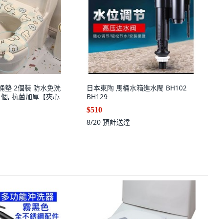
桶墊 2個裝 防水免洗
日本東陶 馬桶水箱進水閥 BH102
1個, 抗菌加厚【夾心
BH129
$510
8/20
預計送達