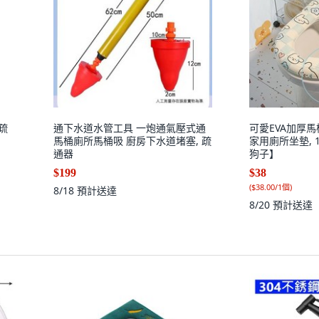
桶疏
通下水道水管工具 一炮通氣壓式通
可愛EVA加厚馬
馬桶廁所馬桶吸 廚房下水道堵塞, 疏
家用廁所坐墊, 
通器
狗子】
$199
$38
(
$38.00/1個
)
8/18
預計送達
8/20
預計送達