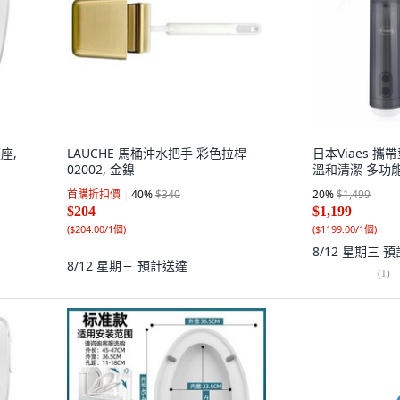
座,
LAUCHE 馬桶沖水把手 彩色拉桿
日本Viaes 攜
02002, 金鎳
溫和清潔 多功能
首購折扣價
40
%
$340
20
%
$1,499
$204
$1,199
(
$204.00/1個
)
(
$1199.00/1個
)
8/12 星期三
預
8/12 星期三
預計送達
(
1
)