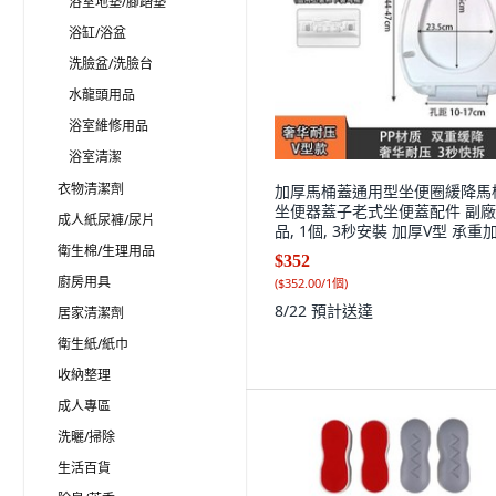
浴室地墊/腳踏墊
浴缸/浴盆
洗臉盆/洗臉台
水龍頭用品
浴室維修用品
浴室清潔
衣物清潔劑
加厚馬桶蓋通用型坐便圈緩降馬
坐便器蓋子老式坐便蓋配件 副
成人紙尿褲/尿片
品, 1個, 3秒安裝 加厚V型 承重加
加厚V型
衛生棉/生理用品
$352
廚房用具
(
$352.00/1個
)
8/22
預計送達
居家清潔劑
衛生紙/紙巾
收納整理
成人專區
洗曬/掃除
生活百貨