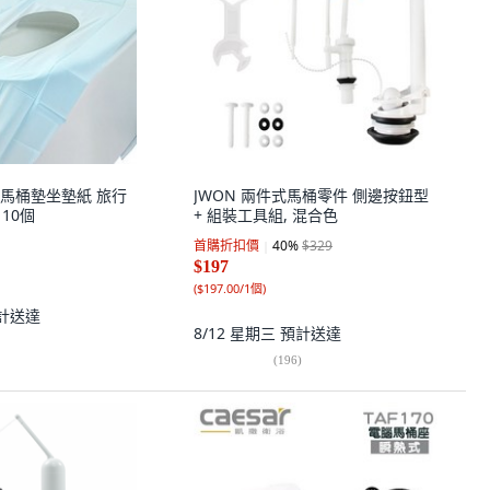
馬桶墊坐墊紙 旅行
JWON 兩件式馬桶零件 側邊按鈕型
 10個
+ 組裝工具組, 混合色
首購折扣價
40
%
$329
$197
(
$197.00/1個
)
計送達
8/12 星期三
預計送達
(
196
)