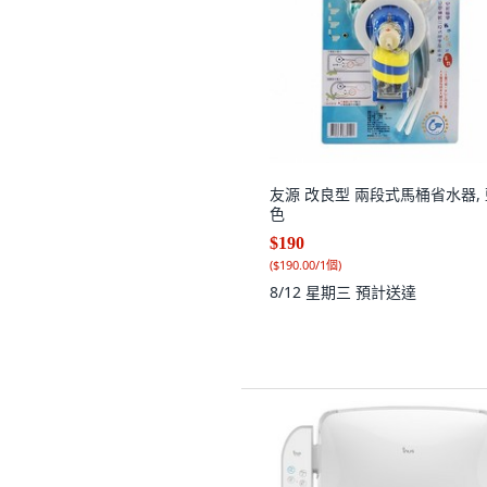
友源 改良型 兩段式馬桶省水器,
色
$190
(
$190.00/1個
)
8/12 星期三
預計送達