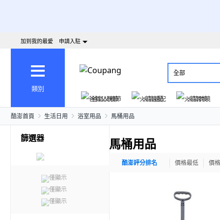
加到我的最愛
申請入駐
全部
類別
爸氣父親節
火箭速配
火箭跨境
酷澎首頁
生活日用
浴室用品
馬桶用品
篩選器
馬桶用品
酷澎評分排名
價格最低
價
僅顯示
僅顯示
僅顯示