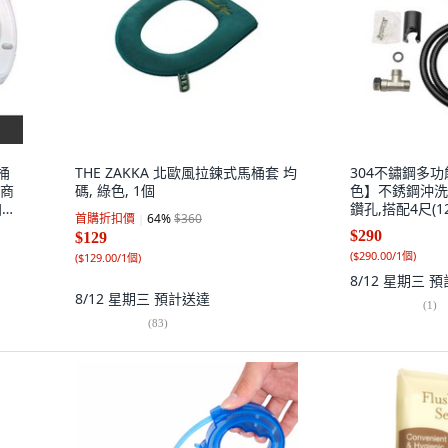
桶
THE ZAKKA 北歐風拉鍊式馬桶套 均
304不鏽鋼多功
廠商
碼, 綠色, 1個
色】不銹鋼沖洗
強,
鑽孔,搭配4尺(1
首購折扣價
64
%
$360
色
$290
$129
(
$290.00/1個
)
(
$129.00/1個
)
8/12 星期三
預
8/12 星期三
預計送達
(
1
)
(
83
)