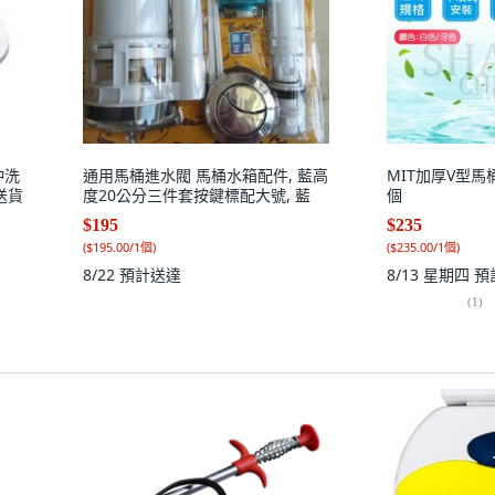
沖洗
通用馬桶進水閥 馬桶水箱配件, 藍高
MIT加厚V型馬桶
純送貨
度20公分三件套按鍵標配大號, 藍
個
$195
$235
(
$195.00/1個
)
(
$235.00/1個
)
8/22
預計送達
8/13 星期四
預
(
1
)