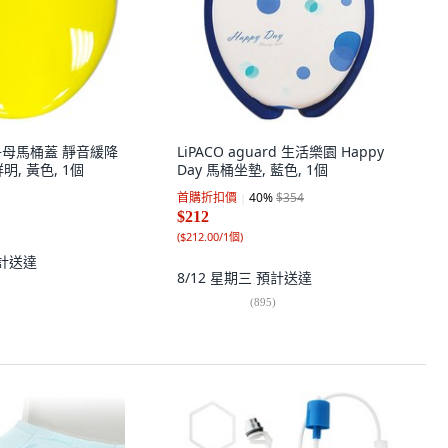
子母馬桶蓋 靜音緩降
LiPACO aguard 生活樂園 Happy
, 黃色, 1個
Day 馬桶坐墊, 藍色, 1個
首購折扣價
40
%
$354
$212
(
$212.00/1個
)
計送達
8/12 星期三
預計送達
(
895
)