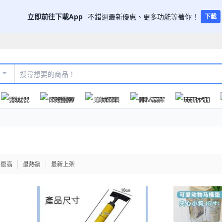
立即前往下載App
不錯過最新優惠、更多功能等著你！
下載
嬰幼兒
保健醫療
美妝保養
個人清潔
玩具休閒
格最高
最熱銷
最新上架