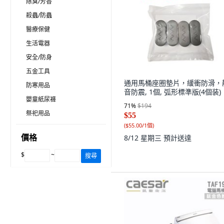
除臭/芳香
殺蟲/防蟲
醫療保健
生活電器
安全/防身
五金工具
通用馬桶座圈墊片，緩衝防滑，
防寒用品
音防震, 1個, 弧形標準版(4個装)
嬰童紙尿褲
71
%
$194
祭祀用品
$55
(
$55.00/1個
)
價格
8/12 星期三
預計送達
$
~
搜尋