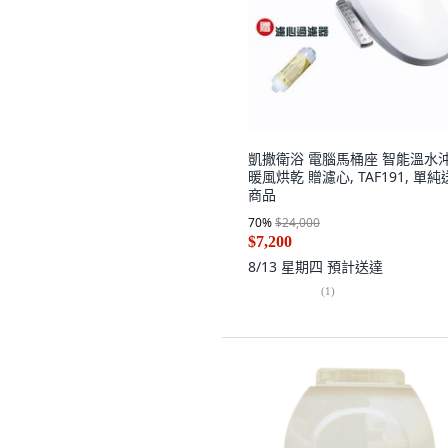
凱撒衛浴 電腦馬桶座 智能溫水
暖風烘乾 贈濾心, TAF191, 單
商品
70
%
$24,000
$7,200
8/13 星期四
預計送達
(
1
)