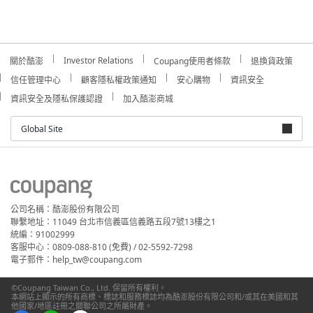
Investor Relations
關於酷澎
Coupang使用者條款
退換貨政策
信任管理中心
顧客隱私權政策通知
安心購物
資訊安全
資訊安全及隱私保護認證
加入酷澎商城
Global Site
公司名稱：酷澎股份有限公司
聯繫地址：11049 台北市信義區信義路五段7號13樓之1
統編：91002999
客服中心：0809-088-810 (免費) / 02-5592-7298
電子郵件：help_tw@coupang.com
©Coupang Taiwan Co., Ltd. 保留所有權利。
本網站上顯示的所有商標、標誌和服務標誌均為酷澎股份有限公司和/或其在美國和其
他國家/地區註冊之關聯公司之所屬財產。