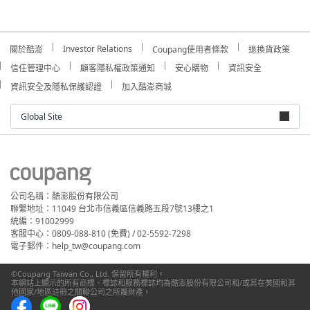
Investor Relations
關於酷澎
Coupang使用者條款
退換貨政策
信任管理中心
顧客隱私權政策通知
安心購物
資訊安全
資訊安全及隱私保護認證
加入酷澎商城
Global Site
公司名稱：酷澎股份有限公司
聯繫地址：11049 台北市信義區信義路五段7號13樓之1
統編：91002999
客服中心：0809-088-810 (免費) / 02-5592-7298
電子郵件：help_tw@coupang.com
©Coupang Taiwan Co., Ltd. 保留所有權利。
本網站上顯示的所有商標、標誌和服務標誌均為酷澎股份有限公司和/或其在美國和其
他國家/地區註冊之關聯公司之所屬財產。