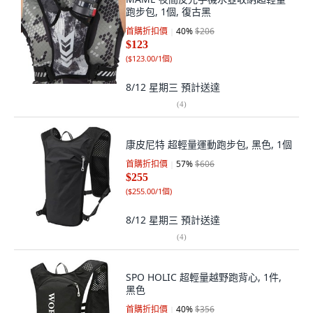
跑步包, 1個, 復古黑
首購折扣價
40
%
$206
$123
(
$123.00/1個
)
8/12 星期三
預計送達
(
4
)
康皮尼特 超輕量運動跑步包, 黑色, 1個
首購折扣價
57
%
$606
$255
(
$255.00/1個
)
8/12 星期三
預計送達
(
4
)
SPO HOLIC 超輕量越野跑背心, 1件,
黑色
首購折扣價
40
%
$356