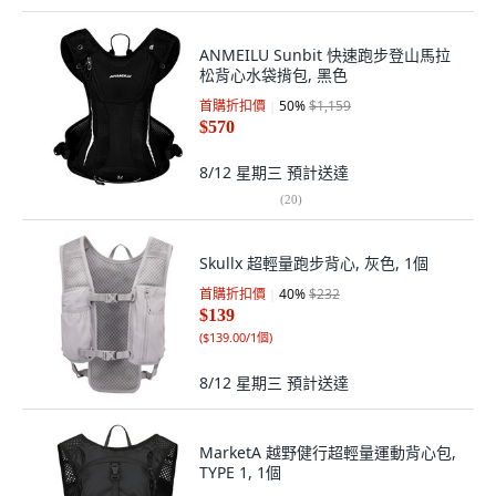
ANMEILU Sunbit 快速跑步登山馬拉
松背心水袋揹包, 黑色
首購折扣價
50
%
$1,159
$570
8/12 星期三
預計送達
(
20
)
Skullx 超輕量跑步背心, 灰色, 1個
首購折扣價
40
%
$232
$139
(
$139.00/1個
)
8/12 星期三
預計送達
MarketA 越野健行超輕量運動背心包,
TYPE 1, 1個