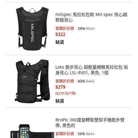
milspec 馬拉松包款 Mil-spec 核心越
野跑背心
首購折扣價
38
%
$522
$322
缺貨
Leto 跑步背心 超輕量網眼馬拉松包 貼
身背心 LSL-RV01, 黑色, 1個
首購折扣價
40
%
$465
$279
(
$279.00/1個
)
缺貨
BroPic 360度旋轉智慧型手機跑步臂
帶, 黑色的
首購折扣價
56
%
$641