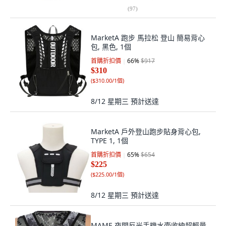
(
97
)
MarketA 跑步 馬拉松 登山 簡易背心
包, 黑色, 1個
首購折扣價
66
%
$917
$310
(
$310.00/1個
)
8/12 星期三
預計送達
MarketA 戶外登山跑步貼身背心包,
TYPE 1, 1個
首購折扣價
65
%
$654
$225
(
$225.00/1個
)
8/12 星期三
預計送達
MAME 夜間反光手機水壺收納超輕量