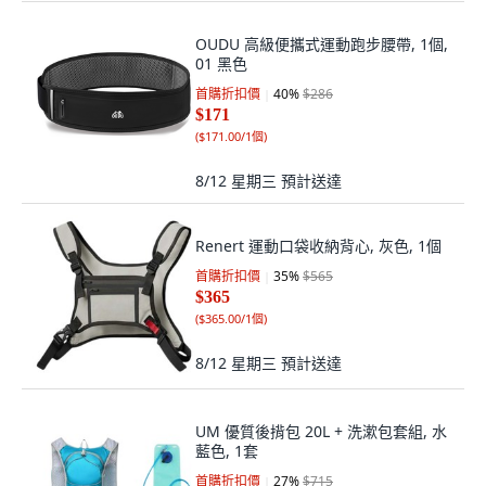
OUDU 高級便攜式運動跑步腰帶, 1個,
01 黑色
首購折扣價
40
%
$286
$171
(
$171.00/1個
)
8/12 星期三
預計送達
Renert 運動口袋收納背心, 灰色, 1個
首購折扣價
35
%
$565
$365
(
$365.00/1個
)
8/12 星期三
預計送達
UM 優質後揹包 20L + 洗漱包套組, 水
藍色, 1套
首購折扣價
27
%
$715