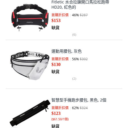
Fitletic 水合拉鍊開口馬拉松跑帶
HD20, 紅色的
首購折扣價
46
%
$287
$153
缺貨
(
6
)
運動用腰包, 灰色
首購折扣價
56
%
$302
$130
缺貨
(
2
)
智慧型手機跑步腰包, 黑色, 2個
首購折扣價
62
%
$324
$123
(
$61.50/1個
)
缺貨