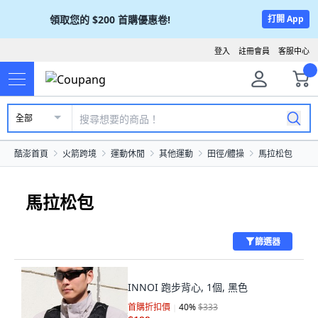
領取您的
$200
首購優惠卷!
打開 App
登入
註冊會員
客服中心
全部
酷澎首頁
火箭跨境
運動休閒
其他運動
田徑/體操
馬拉松包
馬拉松包
篩選器
INNOI 跑步背心, 1個, 黑色
首購折扣價
40
%
$333