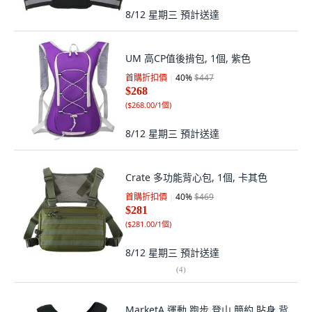
8/12 星期三
預計送達
UM 高CP值後揹包, 1個, 紫色
首購折扣價
40
%
$447
$268
(
$268.00/1個
)
8/12 星期三
預計送達
Crate 多功能背心包, 1個, 卡其色
首購折扣價
40
%
$469
$281
(
$281.00/1個
)
8/12 星期三
預計送達
(
4
)
MarketA 運動 跑步 登山 簡約 貼身 背