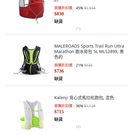
首購折扣價
45
%
$1,534
$830
缺貨
(
7
)
MALEROADS Sports Trail Run Ultra
Marathon 跑水背包 5L MLS2899, 黑
色的
首購折扣價
21
%
$936
$736
缺貨
Kalenji 背心式馬拉松跑包, 混色
首購折扣價
36
%
$1,128
$715
缺貨
(
2
)