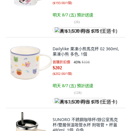
(
$193.00/1個
)
明天 8/7 (五)
預計送達
(
26
)
满 $1,500 再省 $75 (王道卡)
Dailylike 果凍小熊馬克杯 02 360ml,
果凍小熊 多色, 1個
首購折扣價
40
%
$338
$202
(
$202.00/1個
)
明天 8/7 (五)
預計送達
(
128
)
满 $1,500 再省 $75 (王道卡)
SUNORO 不銹鋼咖啡杯/辦公室馬克
杯/雙層保溫吸管水杯 附吸管 + 杯蓋
480ml, 1個, 白色