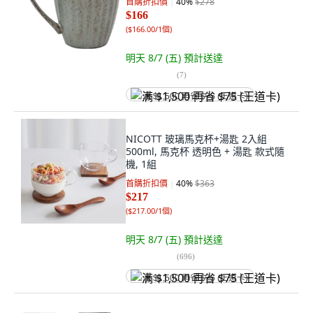
首購折扣價
40
%
$278
$166
(
$166.00/1個
)
明天 8/7 (五)
預計送達
(
7
)
满 $1,500 再省 $75 (王道卡)
NICOTT 玻璃馬克杯+湯匙 2入組
500ml, 馬克杯 透明色 + 湯匙 款式隨
機, 1組
首購折扣價
40
%
$363
$217
(
$217.00/1個
)
明天 8/7 (五)
預計送達
(
696
)
满 $1,500 再省 $75 (王道卡)