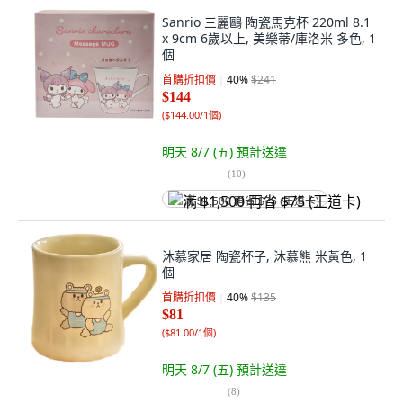
Sanrio 三麗鷗 陶瓷馬克杯 220ml 8.1
x 9cm 6歲以上, 美樂蒂/庫洛米 多色, 1
個
首購折扣價
40
%
$241
$144
(
$144.00/1個
)
明天 8/7 (五)
預計送達
(
10
)
满 $1,500 再省 $75 (王道卡)
沐慕家居 陶瓷杯子, 沐慕熊 米黃色, 1
個
首購折扣價
40
%
$135
$81
(
$81.00/1個
)
明天 8/7 (五)
預計送達
(
8
)