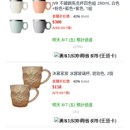
JVR 不鏽鋼馬克杯四色組 280ml, 白色
+粉色+藍色+紫色, 1組
首購折扣價
40
%
$500
$300
(
$300.00/1個
)
明天 8/7 (五)
預計送達
(
2791
)
满 $1,500 再省 $75 (王道卡)
沐慕家居 冰霧玻璃杯, 琥珀色, 2個
首購折扣價
40
%
$264
$158
(
$79.00/1個
)
明天 8/7 (五)
預計送達
(
21
)
满 $1,500 再省 $75 (王道卡)