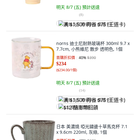
明天 8/7 (五)
預計送達
(
8
)
满 $1,500 再省 $75 (王道卡)
norns 迪士尼耐熱玻璃杯 300ml 9.7 x
7.7cm, 小熊維尼 散步 透明色, 1個
首購折扣價
40
%
$390
$234
(
$234.00/1個
)
明天 8/7 (五)
預計送達
(
14
)
满 $1,500 再省 $75 (王道卡)
$12 酷澎幣回饋
日本 美濃燒 啞光鏽邊十草馬克杯 7.1
x 9.6cm 220ml, 灰綠, 1個