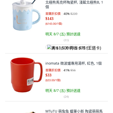
北極熊馬克杯陶瓷杯, 淺藍北極熊B, 1
個
首購折扣價
40
%
$239
$143
(
$143.00/1個
)
明天 8/7 (五)
預計送達
(
11
)
满 $1,500 再省 $75 (王道卡)
inomata 微波爐專用湯杯, 紅色, 1個
首購折扣價
41
%
$56
$33
(
$33.00/1個
)
明天 8/7 (五)
預計送達
(
24
)
MTuTU 萌兔兔 蠟筆小新 陶瓷萌萌馬