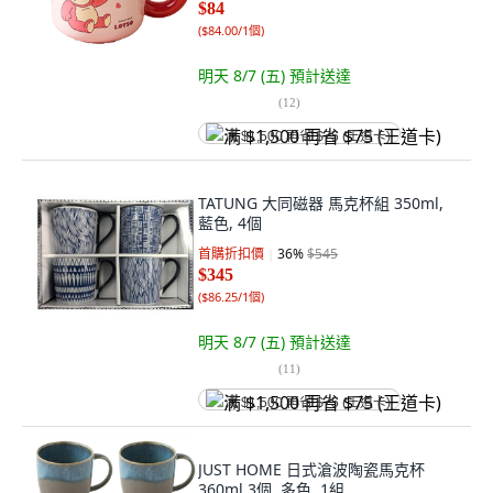
$84
(
$84.00/1個
)
明天 8/7 (五)
預計送達
(
12
)
满 $1,500 再省 $75 (王道卡)
TATUNG 大同磁器 馬克杯組 350ml,
藍色, 4個
首購折扣價
36
%
$545
$345
(
$86.25/1個
)
明天 8/7 (五)
預計送達
(
11
)
满 $1,500 再省 $75 (王道卡)
JUST HOME 日式滄波陶瓷馬克杯
360ml 3個, 多色, 1組