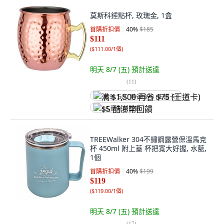
莫斯科錘點杯, 玫瑰金, 1盒
首購折扣價
40
%
$185
$111
(
$111.00/1個
)
明天 8/7 (五)
預計送達
(
11
)
满 $1,500 再省 $75 (王道卡)
$5 酷澎幣回饋
TREEWalker 304不鏽鋼露營保溫馬克
杯 450ml 附上蓋 杯把寬大好握, 水藍,
1個
首購折扣價
40
%
$199
$119
(
$119.00/1個
)
明天 8/7 (五)
預計送達
(
17
)