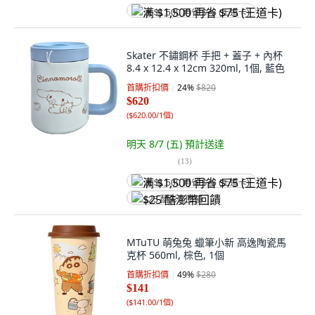
满 $1,500 再省 $75 (王道卡)
Skater 不鏽鋼杯 手把 + 蓋子 + 內杯
8.4 x 12.4 x 12cm 320ml, 1個, 藍色
首購折扣價
24
%
$820
$620
(
$620.00/1個
)
明天 8/7 (五)
預計送達
(
13
)
满 $1,500 再省 $75 (王道卡)
$25 酷澎幣回饋
MTuTU 萌兔兔 蠟筆小新 高逸陶瓷馬
克杯 560ml, 棕色, 1個
首購折扣價
49
%
$280
$141
(
$141.00/1個
)