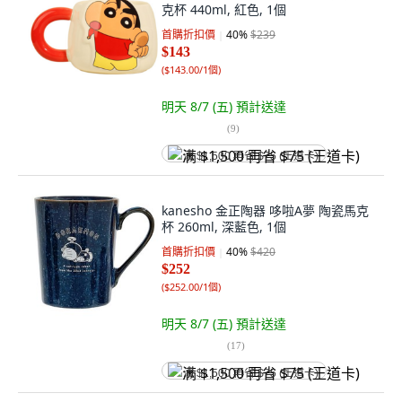
克杯 440ml, 紅色, 1個
首購折扣價
40
%
$239
$143
(
$143.00/1個
)
明天 8/7 (五)
預計送達
(
9
)
满 $1,500 再省 $75 (王道卡)
kanesho 金正陶器 哆啦A夢 陶瓷馬克
杯 260ml, 深藍色, 1個
首購折扣價
40
%
$420
$252
(
$252.00/1個
)
明天 8/7 (五)
預計送達
(
17
)
满 $1,500 再省 $75 (王道卡)