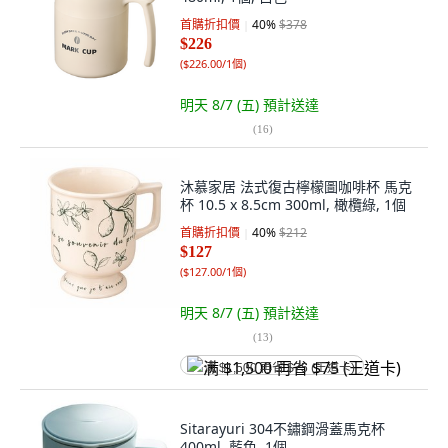
首購折扣價
40
%
$378
$226
(
$226.00/1個
)
明天 8/7 (五)
預計送達
(
16
)
沐慕家居 法式復古檸檬圖咖啡杯 馬克
杯 10.5 x 8.5cm 300ml, 橄欖綠, 1個
首購折扣價
40
%
$212
$127
(
$127.00/1個
)
明天 8/7 (五)
預計送達
(
13
)
满 $1,500 再省 $75 (王道卡)
Sitarayuri 304不鏽鋼滑蓋馬克杯
400ml, 藍色, 1個