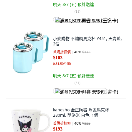
明天 8/7 (五)
預計送達
(
11
)
满 $1,500 再省 $75 (王道卡)
小麥購物 不鏽鋼馬克杯 Y451, 天青藍,
2個
首購折扣價
40
%
$173
$103
(
$51.50/1個
)
明天 8/7 (五)
預計送達
(
31
)
满 $1,500 再省 $75 (王道卡)
kanesho 金正陶器 陶瓷馬克杯
280ml, 酷洛米 白色, 1個
首購折扣價
40
%
$323
$193