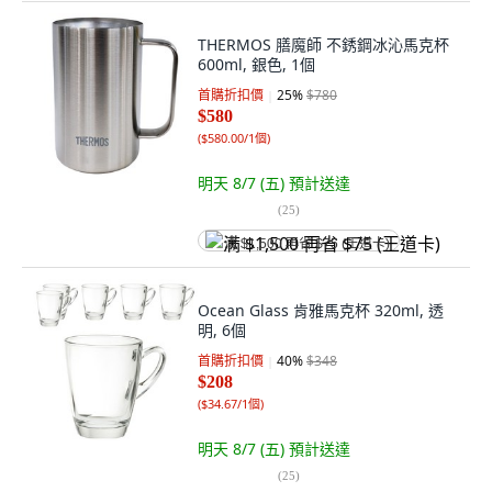
THERMOS 膳魔師 不銹鋼冰沁馬克杯
600ml, 銀色, 1個
首購折扣價
25
%
$780
$580
(
$580.00/1個
)
明天 8/7 (五)
預計送達
(
25
)
满 $1,500 再省 $75 (王道卡)
Ocean Glass 肯雅馬克杯 320ml, 透
明, 6個
首購折扣價
40
%
$348
$208
(
$34.67/1個
)
明天 8/7 (五)
預計送達
(
25
)