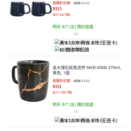
首購折扣價
40
%
$193
$115
(
$57.50/1個
)
明天 8/7 (五)
預計送達
(
6
)
满 $1,500 再省 $75 (王道卡)
$5 酷澎幣回饋
金大理石紋馬克杯 MKB-006B 370ml,
黑色, 1個
首購折扣價
40
%
$185
$111
(
$111.00/1個
)
明天 8/7 (五)
預計送達
(
5
)
满 $1,500 再省 $75 (王道卡)