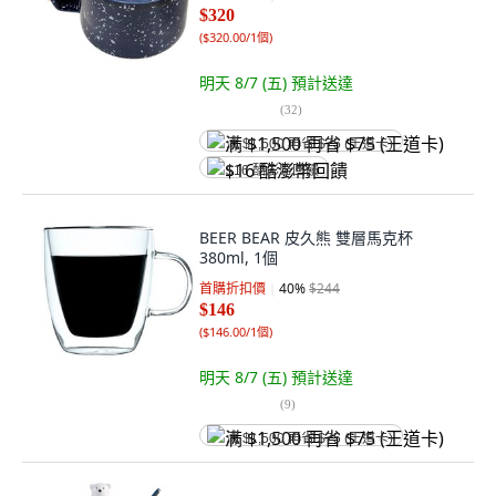
$320
(
$320.00/1個
)
明天 8/7 (五)
預計送達
(
32
)
满 $1,500 再省 $75 (王道卡)
$16 酷澎幣回饋
BEER BEAR 皮久熊 雙層馬克杯
380ml, 1個
首購折扣價
40
%
$244
$146
(
$146.00/1個
)
明天 8/7 (五)
預計送達
(
9
)
满 $1,500 再省 $75 (王道卡)