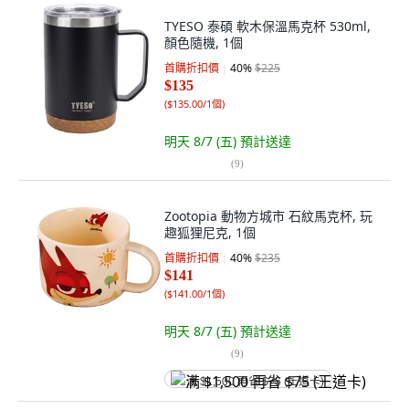
TYESO 泰碩 軟木保溫馬克杯 530ml,
顏色隨機, 1個
首購折扣價
40
%
$225
$135
(
$135.00/1個
)
明天 8/7 (五)
預計送達
(
9
)
Zootopia 動物方城市 石紋馬克杯, 玩
趣狐狸尼克, 1個
首購折扣價
40
%
$235
$141
(
$141.00/1個
)
明天 8/7 (五)
預計送達
(
9
)
满 $1,500 再省 $75 (王道卡)