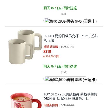
明天 8/7 (五)
預計送達
(
13
)
满 $1,500 再省 $75 (王道卡)
ERATO 簡約日常馬克杯 350ml, 奶油
色, 2個
首購折扣價
40
%
$366
$219
(
$109.50/1個
)
明天 8/7 (五)
預計送達
(
851
)
满 $1,500 再省 $75 (王道卡)
TOY STORY 玩具總動員 萌趣草莓熊
DB24-018, 星仔杯 粉紅色, 1個
首購折扣價
40
%
$140