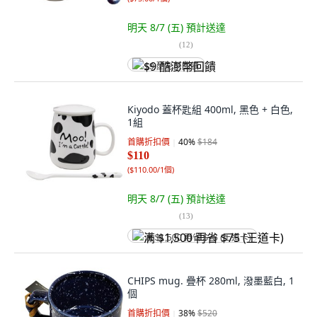
明天 8/7 (五)
預計送達
(
12
)
$9 酷澎幣回饋
Kiyodo 蓋杯匙組 400ml, 黑色 + 白色,
1組
首購折扣價
40
%
$184
$110
(
$110.00/1個
)
明天 8/7 (五)
預計送達
(
13
)
满 $1,500 再省 $75 (王道卡)
CHIPS mug. 疊杯 280ml, 潑墨藍白, 1
個
首購折扣價
38
%
$520