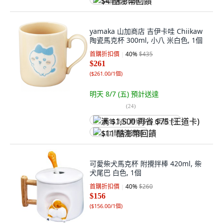
$4 酷澎幣回饋
yamaka 山加商店 吉伊卡哇 Chiikaw
陶瓷馬克杯 300ml, 小八 米白色, 1個
首購折扣價
40
%
$435
$261
(
$261.00/1個
)
明天 8/7 (五)
預計送達
(
24
)
满 $1,500 再省 $75 (王道卡)
$11 酷澎幣回饋
可愛柴犬馬克杯 附攪拌棒 420ml, 柴
犬尾巴 白色, 1個
首購折扣價
40
%
$260
$156
(
$156.00/1個
)