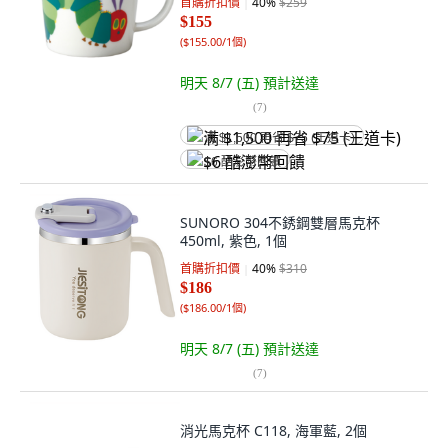
首購折扣價
40
%
$259
$155
(
$155.00/1個
)
明天 8/7 (五)
預計送達
(
7
)
满 $1,500 再省 $75 (王道卡)
$6 酷澎幣回饋
SUNORO 304不銹鋼雙層馬克杯
450ml, 紫色, 1個
首購折扣價
40
%
$310
$186
(
$186.00/1個
)
明天 8/7 (五)
預計送達
(
7
)
消光馬克杯 C118, 海軍藍, 2個