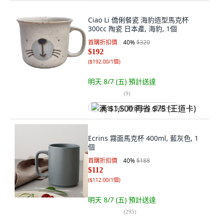
Ciao Li 僑俐餐瓷 海豹造型馬克杯
300cc 陶瓷 日本產, 海豹, 1個
首購折扣價
40
%
$320
$192
(
$192.00/1個
)
明天 8/7 (五)
預計送達
(
9
)
满 $1,500 再省 $75 (王道卡)
Ecrins 霧面馬克杯 400ml, 藍灰色, 1
個
首購折扣價
40
%
$188
$112
(
$112.00/1個
)
明天 8/7 (五)
預計送達
(
295
)