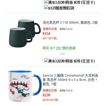
满 $1,500 再省 $75 (王道卡)
$12 酷澎幣回饋
消光馬克杯 C118 300ml, 墨綠色, 2個
首購折扣價
40
%
$258
$154
(
$77.00/1個
)
明天 8/7 (五)
預計送達
(
14
)
满 $1,500 再省 $75 (王道卡)
Sanrio 三麗鷗 Cinnamoroll 大耳狗喜
拿 馬克杯 350ml 9 x 5 x 8cm, 白色 +
藍色, 1個
首購折扣價
40
%
$368
$220
(
$220.00/1個
)