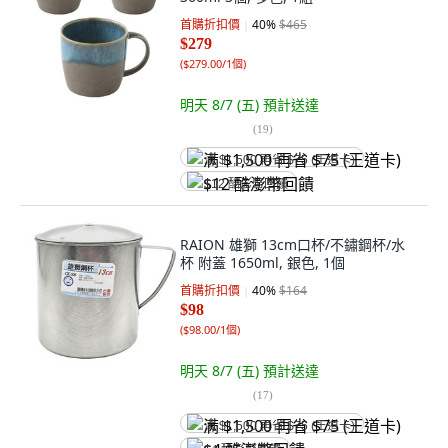
首購折扣價
40
%
$465
$279
(
$279.00/1個
)
明天 8/7 (五)
預計送達
(
19
)
满 $1,500 再省 $75 (王道卡)
$12 酷澎幣回饋
RAION 雄獅 13cm口杯/不鏽鋼杯/水
杯 附蓋 1650ml, 銀色, 1個
首購折扣價
40
%
$164
$98
(
$98.00/1個
)
明天 8/7 (五)
預計送達
(
17
)
满 $1,500 再省 $75 (王道卡)