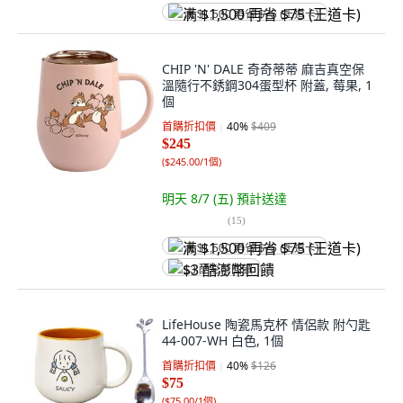
满 $1,500 再省 $75 (王道卡)
CHIP 'N' DALE 奇奇蒂蒂 麻吉真空保
溫隨行不銹鋼304蛋型杯 附蓋, 莓果, 1
個
首購折扣價
40
%
$409
$245
(
$245.00/1個
)
明天 8/7 (五)
預計送達
(
15
)
满 $1,500 再省 $75 (王道卡)
$3 酷澎幣回饋
LifeHouse 陶瓷馬克杯 情侶款 附勺匙
44-007-WH 白色, 1個
首購折扣價
40
%
$126
$75
(
$75.00/1個
)