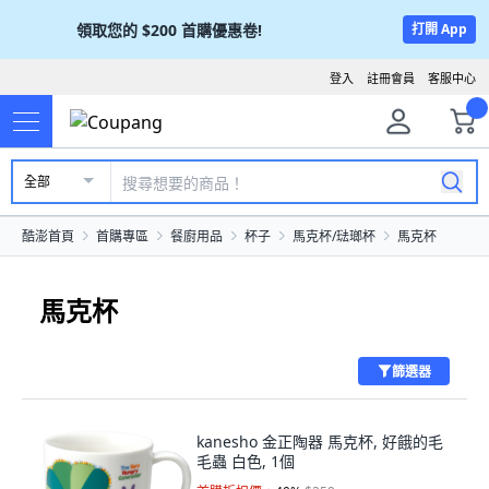
領取您的
$200
首購優惠卷!
打開 App
登入
註冊會員
客服中心
全部
酷澎首頁
首購專區
餐廚用品
杯子
馬克杯/琺瑯杯
馬克杯
馬克杯
篩選器
kanesho 金正陶器 馬克杯, 好餓的毛
毛蟲 白色, 1個