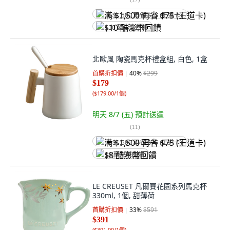
满 $1,500 再省 $75 (王道卡)
$10 酷澎幣回饋
北歐風 陶瓷馬克杯禮盒組, 白色, 1盒
首購折扣價
40
%
$299
$179
(
$179.00/1個
)
明天 8/7 (五)
預計送達
(
11
)
满 $1,500 再省 $75 (王道卡)
$8 酷澎幣回饋
LE CREUSET 凡爾賽花園系列馬克杯
330ml, 1個, 甜薄荷
首購折扣價
33
%
$591
$391
(
$391.00/1個
)