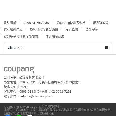
Investor Relations
關於酷澎
Coupang使用者條款
退換貨政策
信任管理中心
顧客隱私權政策通知
安心購物
資訊安全
資訊安全及隱私保護認證
加入酷澎商城
Global Site
公司名稱：酷澎股份有限公司
聯繫地址：11049 台北市信義區信義路五段7號13樓之1
統編：91002999
客服中心：0809-088-810 (免費) / 02-5592-7298
電子郵件：help_tw@coupang.com
©Coupang Taiwan Co., Ltd. 保留所有權利。
本網站上顯示的所有商標、標誌和服務標誌均為酷澎股份有限公司和/或其在美國和其
他國家/地區註冊之關聯公司之所屬財產。