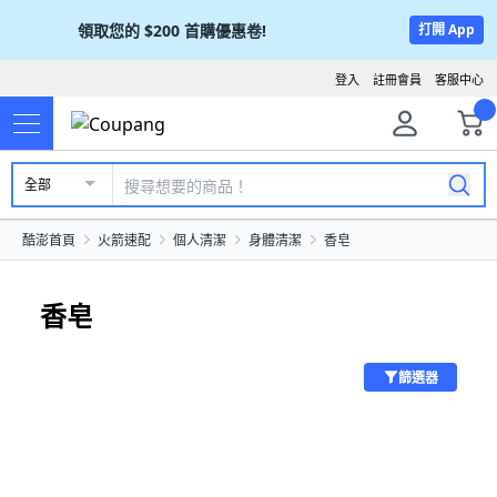
領取您的
$200
首購優惠卷!
打開 App
登入
註冊會員
客服中心
全部
酷澎首頁
火箭速配
個人清潔
身體清潔
香皂
香皂
篩選器