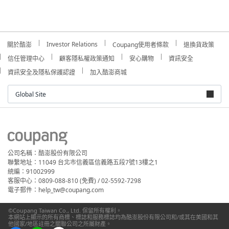
Investor Relations
關於酷澎
Coupang使用者條款
退換貨政策
信任管理中心
顧客隱私權政策通知
安心購物
資訊安全
資訊安全及隱私保護認證
加入酷澎商城
Global Site
公司名稱：酷澎股份有限公司
聯繫地址：11049 台北市信義區信義路五段7號13樓之1
統編：91002999
客服中心：0809-088-810 (免費) / 02-5592-7298
電子郵件：help_tw@coupang.com
©Coupang Taiwan Co., Ltd. 保留所有權利。
本網站上顯示的所有商標、標誌和服務標誌均為酷澎股份有限公司和/或其在美國和其
他國家/地區註冊之關聯公司之所屬財產。