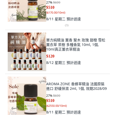
27
%
$699
$510
(
$170.00/10ml
)
8/11 星期二
預計送達
(
3
)
單方純精油 薰香 聖木 玫瑰 甜橙 雪松
薰衣草 茶樹 多種香氣 10ml, 1個,
10ml真正薰衣草精油
$120
8/12 星期三
預計送達
AROMA ZONE 香蜂草精油 法國原裝
進口 舒緩保濕 2ml, 1個, 效期2028/09
27
%
$699
$510
(
$2550.00/10ml
)
8/11 星期二
預計送達