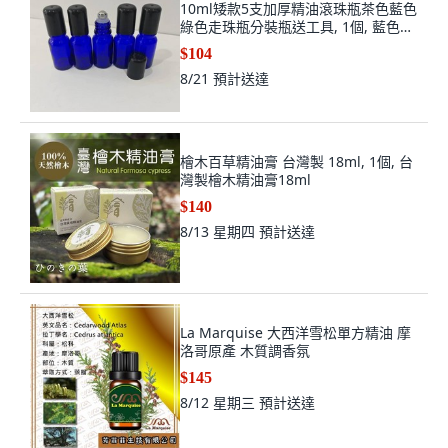
10ml矮款5支加厚精油滾珠瓶茶色藍色
綠色走珠瓶分裝瓶送工具, 1個, 藍色鋼
珠
$104
8/21
預計送達
檜木百草精油膏 台灣製 18ml, 1個, 台
灣製檜木精油膏18ml
$140
8/13 星期四
預計送達
La Marquise 大西洋雪松單方精油 摩
洛哥原產 木質調香氛
$145
8/12 星期三
預計送達