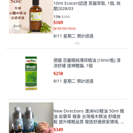
10ml Ecocert認證 蒸餾萃取, 1個, 效
期2028/03
15
%
$199
$169
(
$169.00/10ml
)
8/11 星期二
預計送達
(
1
)
德國 百麗精純薄荷精油 (10ml/瓶) 清
涼舒緩 提神醒腦, 1個
$250
8/11 星期二
預計送達
New Directions 澳洲ND精油 50ml 精
油 岩蘭草 檀香 台灣檜木精油 舒緩放
鬆 提升睡眠品質 營造舒適居家環境, 1
個, ND百里香精油-50ml
$349