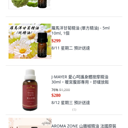
羅馬洋甘菊精油 (單方精油) - 5ml
10ml, 1個
$299
8/11 星期二
預計送達
J-MAYER 愛心呵護身體按摩精油
30ml，暖宮腹部專用，舒緩放鬆
76
%
$1,200
$280
8/12 星期三
預計送達
(
1
)
AROMA ZONE 山雞椒精油 法國原裝