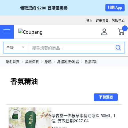
領取您的
$200
首購優惠卷!
打開 App
登入
註冊會員
客服中心
全部
酷澎首頁
美妝保養
身體
身體乳液/乳霜
香氛精油
香氛精油
篩選器
淨森堂一條根草本精油滾珠 50ML, 1
個, 有效日期2027.04