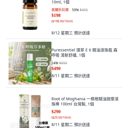
10ml, 1個
首購折扣價
59
%
$493
$198
(
$198.00/10ml
)
8/12 星期三
預計送達
Puressentiel 璞萃 E 6 精油滾珠瓶 森
呼吸 清新舒緩, 1個
24
%
$650
$490
8/11 星期二
預計送達
Root of Moghania 一條根精油按摩滾
珠棒 100ml 台灣製, 1個
$290
(
$29.00/10ml
)
8/11 星期二
預計送達