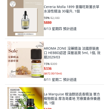
Cereria Molla 1899 普羅旺斯薰衣草
水溶性精油 30毫升, 1個
59
%
$2,180
$880
8/13 星期四
預計送達
AROMA ZONE 沒藥精油 法國原裝進
口 HEBBD認證 深層滋潤 5ml, 1個, 效
期2029/03
15
%
$399
$336
(
$672.00/10ml
)
8/11 星期二
預計送達
La Marquise 桉油醇迷迭香精油 單方
植物精油 摩洛哥產地 芳療薰香保養適
用, 1個