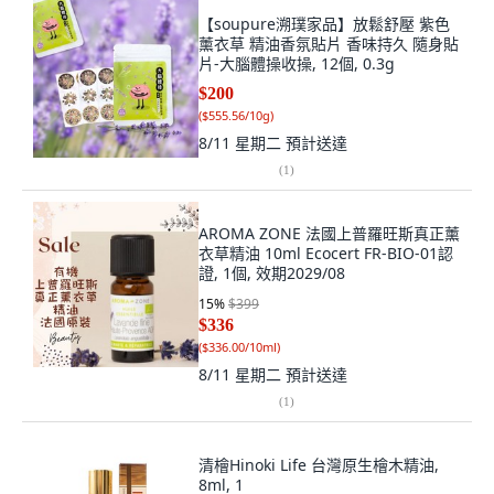
【soupure溯璞家品】放鬆舒壓 紫色
薰衣草 精油香氛貼片 香味持久 隨身貼
片-大腦體操收操, 12個, 0.3g
$200
(
$555.56/10g
)
8/11 星期二
預計送達
(
1
)
AROMA ZONE 法國上普羅旺斯真正薰
衣草精油 10ml Ecocert FR-BIO-01認
證, 1個, 效期2029/08
15
%
$399
$336
(
$336.00/10ml
)
8/11 星期二
預計送達
(
1
)
清檜Hinoki Life 台灣原生檜木精油,
8ml, 1