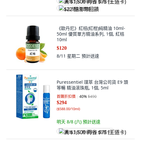
满 $1,500 再省 $75 (王道卡)
$22 酷澎幣回饋
《歐丹尼》紅桔(紅柑)純精油 10ml-
50ml 優質單方精油系列, 1個, 紅桔
10ml
$120
8/11 星期二
預計送達
Puressentiel 璞萃 台灣公司貨 E9 頭
等暢 精油滾珠瓶, 1個, 5ml
首購折扣價
40
%
$490
$294
(
$588.00/10ml
)
明天 8/8 (六)
預計送達
满 $1,500 再省 $75 (王道卡)