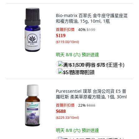
Bio-matrix 百翠氏 金牛座守護星座混
和複方精油, 15g, 10ml, 1瓶
首購折扣價
40
%
$199
$119
(
$119.00/10ml
)
明天 8/8 (六)
預計送達
满 $1,500 再省 $75 (王道卡)
$5 酷澎幣回饋
Puressentiel 璞萃 台灣公司貨 E5 普
羅旺斯 柔美草原複方精油, 1個, 30ml
首購折扣價
22
%
$888
$688
(
$229.33/10ml
)
明天 8/8 (六)
預計送達