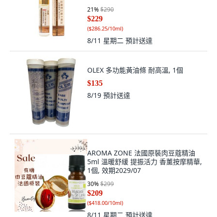
21
%
$290
$229
(
$286.25/10ml
)
8/11 星期二
預計送達
OLEX 多功能黃油條 耐高溫, 1個
$135
8/19
預計送達
AROMA ZONE 法國原裝肉豆蔻精油
5ml 溫暖舒緩 提振活力 香薰按摩精華,
1個, 效期2029/07
30
%
$299
$209
(
$418.00/10ml
)
8/11 星期二
預計送達