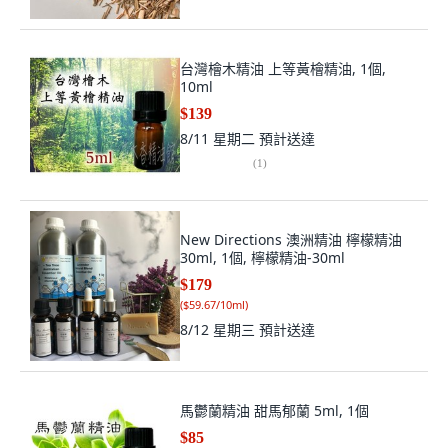
台灣檜木精油 上等黃檜精油, 1個,
10ml
$139
8/11 星期二
預計送達
(
1
)
New Directions 澳洲精油 檸檬精油
30ml, 1個, 檸檬精油-30ml
$179
(
$59.67/10ml
)
8/12 星期三
預計送達
馬鬱蘭精油 甜馬郁蘭 5ml, 1個
$85