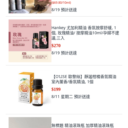
(
$69.80/10ml
)
8/19
預計送達
Hankey 尤加利精油 香氛按摩舒緩, 1
個, 玫瑰精油/ 按摩精油10ml/孕婦不建
議,三入
$270
8/19
預計送達
【O’LISE 歐黎絲】靜謐柑橘香氛精油
室內薰香/香氛精油, 1個
$199
8/11 星期二
預計送達
無標題 精油滾珠瓶 加厚精油滾珠瓶