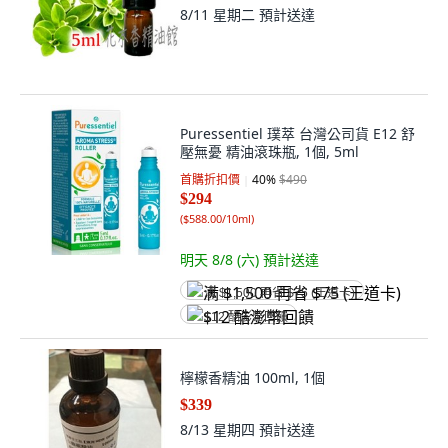
8/11 星期二
預計送達
Puressentiel 璞萃 台灣公司貨 E12 舒
壓無憂 精油滾珠瓶, 1個, 5ml
首購折扣價
40
%
$490
$294
(
$588.00/10ml
)
明天 8/8 (六)
預計送達
满 $1,500 再省 $75 (王道卡)
$12 酷澎幣回饋
檸檬香精油 100ml, 1個
$339
8/13 星期四
預計送達