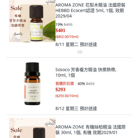
AROMA ZONE 花梨木精油 法國原裝
HEBBD Ecocert認證 5ml, 1個, 效期
2029/04
19
%
$499
$401
(
$802.00/10ml
)
8/11 星期二
預計送達
(
2
)
Sosoco 芳香複方精油 快樂熱帶,
10ml, 1個
首購折扣價
40
%
$493
$293
(
$293.00/10ml
)
8/12 星期三
預計送達
AROMA-ZONE 有機絲柏精油 法國原
裝 30ml, 1個, 有機 效期2029/01