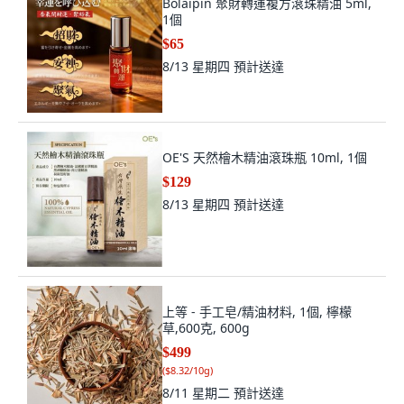
Bolaipin 聚財轉運複方滾珠精油 5ml,
1個
$65
8/13 星期四
預計送達
OE'S 天然檜木精油滾珠瓶 10ml, 1個
$129
8/13 星期四
預計送達
上等 - 手工皂/精油材料, 1個, 檸檬
草,600克, 600g
$499
(
$8.32/10g
)
8/11 星期二
預計送達