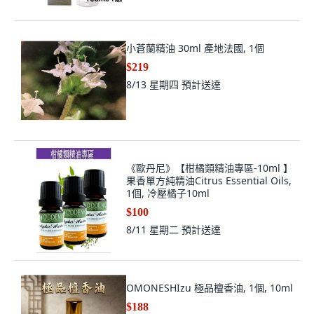
小蒼蘭精油 30ml 產地法國, 1個
$219
8/13 星期四
預計送達
《歐丹尼》【柑橘類精油專區-10ml 】
果香單方純精油Citrus Essential Oils,
1個, 冷壓橘子10ml
$100
8/11 星期二
預計送達
OMONESHIzu 極品檀香油, 1個, 10ml
$188