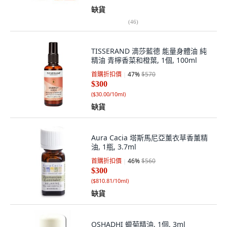
缺貨
(
46
)
TISSERAND 滴莎藍德 能量身體油 純
精油 青檸香菜和橙葉, 1個, 100ml
首購折扣價
47
%
$570
$300
(
$30.00/10ml
)
缺貨
Aura Cacia 塔斯馬尼亞薰衣草香薰精
油, 1瓶, 3.7ml
首購折扣價
46
%
$560
$300
(
$810.81/10ml
)
缺貨
OSHADHI 蠟菊精油, 1個, 3ml