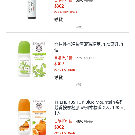
首購折扣價
39
%
$502
$302
(
$302.00/10ml
)
缺貨
(
39
)
濟州綠茶籽按摩滾珠精華, 120毫升, 1
個
首購折扣價
72
%
$1,090
$302
(
$25.17/10ml
)
缺貨
(
26
)
THEHERBSHOP Blue Mountain系列
芳香按摩凝膠 濟州柑橘香 2入, 120ml,
1入
首購折扣價
48
%
$583
$302
(
$25.17/10ml
)