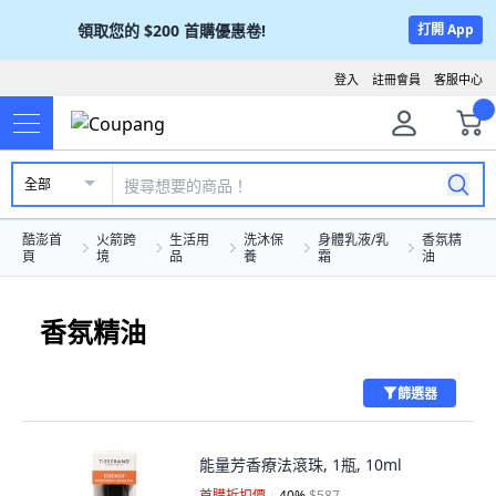
領取您的
$200
首購優惠卷!
打開 App
登入
註冊會員
客服中心
全部
酷澎首
火箭跨
生活用
洗沐保
身體乳液/乳
香氛精
頁
境
品
養
霜
油
香氛精油
篩選器
能量芳香療法滾珠, 1瓶, 10ml
首購折扣價
40
%
$587