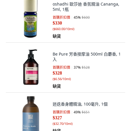
oshadhi 歐莎迪 香氛精油 Cananga,
5ml, 1瓶
首購折扣價
45
%
$600
$330
(
$660.00/10ml
)
缺貨
Be Pure 芳香按摩油 500ml 白麝香, 1
入
首購折扣價
37
%
$528
$328
(
$6.56/10ml
)
缺貨
迷迭香身體精油, 100毫升, 1個
首購折扣價
49
%
$651
$327
(
$32.70/10ml
)
缺貨