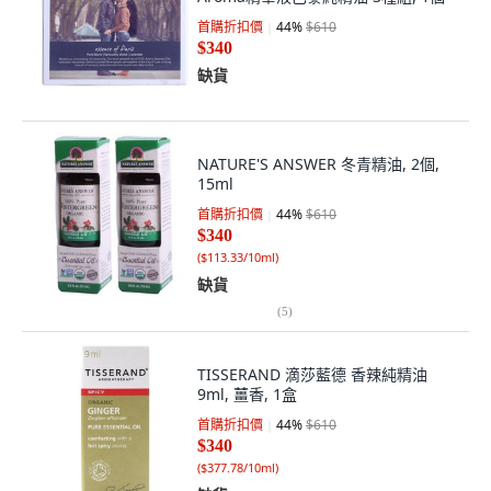
首購折扣價
44
%
$610
$340
缺貨
NATURE'S ANSWER 冬青精油, 2個,
15ml
首購折扣價
44
%
$610
$340
(
$113.33/10ml
)
缺貨
(
5
)
TISSERAND 滴莎藍德 香辣純精油
9ml, 薑香, 1盒
首購折扣價
44
%
$610
$340
(
$377.78/10ml
)