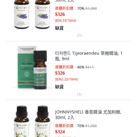
首購折扣價
70
%
$1,088
$326
(
$54.33/10ml
)
缺貨
(
7
)
티저랜드 Tijeoraendeu 茶樹精油, 1
瓶, 9ml
首購折扣價
46
%
$611
$326
(
$362.22/10ml
)
缺貨
(
1
)
JOHNNYSHELI 香氛精油 尤加利樹,
30ml, 2入
首購折扣價
70
%
$1,088
$324