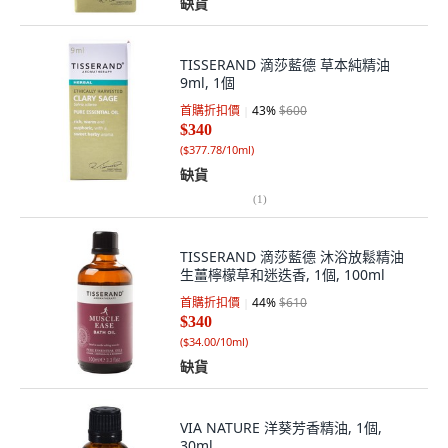
缺貨
TISSERAND 滴莎藍德 草本純精油
9ml, 1個
首購折扣價
43
%
$600
$340
(
$377.78/10ml
)
缺貨
(
1
)
TISSERAND 滴莎藍德 沐浴放鬆精油
生薑檸檬草和迷迭香, 1個, 100ml
首購折扣價
44
%
$610
$340
(
$34.00/10ml
)
缺貨
VIA NATURE 洋葵芳香精油, 1個,
30ml