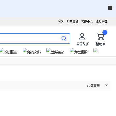
登入
註冊會員
客服中心
成為賣家
我的酷澎
購物車
文具圖書
食品飲料
生活用品
女性服飾
運動戶外
60
每頁筆