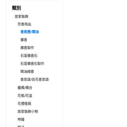
類別
居家裝飾
芳香用品
香氛燈/精油
擴香
擴香製作
石膏擴香石
石膏擴香石製作
精油線香
香氛袋/百花香氛袋
蠟燭/燭台
花瓶/花盆
花禮植栽
居家裝飾小物
時鐘