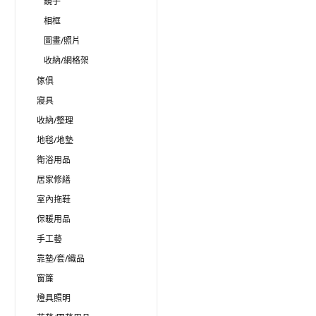
鏡子
相框
圖畫/照片
收納/網格架
傢俱
寢具
收納/整理
地毯/地墊
衛浴用品
居家修繕
室內拖鞋
保暖用品
手工藝
靠墊/套/織品
窗簾
燈具照明