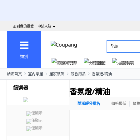
加到我的最愛
申請入駐
全部
類別
澎派中元節
火箭速配
火箭跨境
酷澎首頁
室內家居
居家裝飾
芳香用品
香氛燈/精油
篩選器
香氛燈/精油
酷澎評分排名
價格最低
價
僅顯示
僅顯示
僅顯示