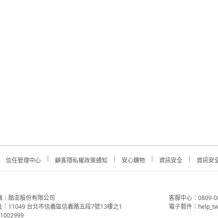
信任管理中心
顧客隱私權政策通知
安心購物
資訊安全
資訊安
稱：酷澎股份有限公司
客服中心：0809-088-
：11049 台北市信義區信義路五段7號13樓之1
電子郵件：help_tw
002999