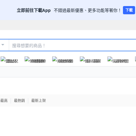
立即前往下載App
不錯過最新優惠、更多功能等著你！
下載
嬰幼兒
保健醫療
美妝保養
個人清潔
玩具休閒
格最高
最熱銷
最新上架