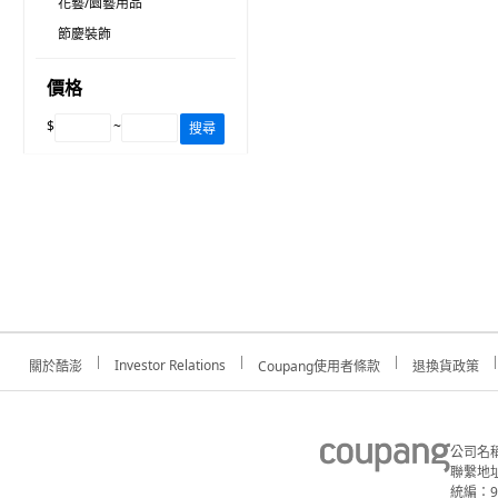
花藝/園藝用品
節慶裝飾
價格
$
~
搜尋
Investor Relations
關於酷澎
Coupang使用者條款
退換貨政策
公司名
聯繫地址
統編：91