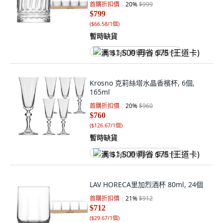
首購折扣價
20
%
$999
$799
(
$66.58/1個
)
暫時缺貨
满 $1,500 再省 $75 (王道卡)
Krosno 克莉絲塔水晶香檳杯, 6個,
165ml
首購折扣價
20
%
$960
$760
(
$126.67/1個
)
暫時缺貨
满 $1,500 再省 $75 (王道卡)
LAV HORECA里加烈酒杯 80ml, 24個
首購折扣價
21
%
$912
$712
(
$29.67/1個
)