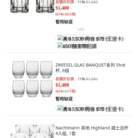
首購折扣價
11
%
$1,680
$1,480
(
$740.00/1個
)
暫時缺貨
(
45
)
满 $1,500 再省 $75 (王道卡)
$50 酷澎幣回饋
ZWIESEL GLAS BANQUET系列 Shot
杯, 6個
首購折扣價
11
%
$1,680
$1,480
(
$246.67/1個
)
暫時缺貨
满 $1,500 再省 $75 (王道卡)
Nachtmann 高地 Highland 威士忌杯
4入組, 1套