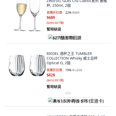
ZWIESEL GLAS Cru Classic系列 香檳
杯, 250ml, 2個
首購折扣價
22
%
$889
$689
(
$344.50/1個
)
暫時缺貨
$27 酷澎幣回饋
RIEDEL 酒杯之王 TUMBLER
COLLECTION Whisky 威士忌杯
Optical O, 2個
首購折扣價
19
%
$1,028
$828
(
$414.00/1個
)
暫時缺貨
(
21
)
满 $1,500 再省 $75 (王道卡)