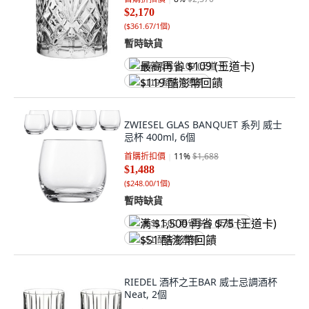
$2,170
(
$361.67/1個
)
暫時缺貨
最高再省 $109 (王道卡)
$119 酷澎幣回饋
ZWIESEL GLAS BANQUET 系列 威士
忌杯 400ml, 6個
首購折扣價
11
%
$1,688
$1,488
(
$248.00/1個
)
暫時缺貨
满 $1,500 再省 $75 (王道卡)
$51 酷澎幣回饋
RIEDEL 酒杯之王BAR 威士忌調酒杯
Neat, 2個