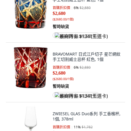
首購折扣價
6
%
$2,880
$2,680
(
$2680.00/1個
)
暫時缺貨
最高再省 $134 (王道卡)
BRAVOMART 日式江戶切子 星芒網紋
手工切割威士忌杯 紅色, 1個
首購折扣價
6
%
$2,880
$2,680
(
$2680.00/1個
)
暫時缺貨
最高再省 $134 (王道卡)
ZWIESEL GLAS Duo系列 手工香檳杯,
1個, 378ml
首購折扣價
11
%
$1,782