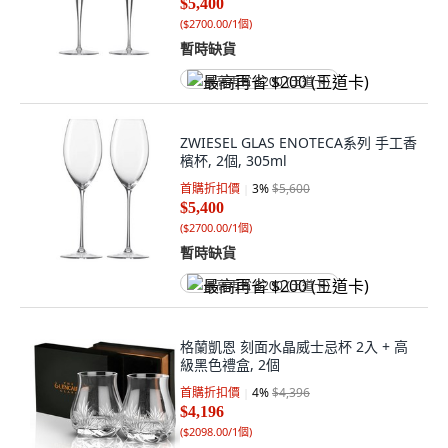
$5,400
(
$2700.00/1個
)
暫時缺貨
最高再省 $200 (王道卡)
ZWIESEL GLAS ENOTECA系列 手工香
檳杯, 2個, 305ml
首購折扣價
3
%
$5,600
$5,400
(
$2700.00/1個
)
暫時缺貨
最高再省 $200 (王道卡)
格蘭凱恩 刻面水晶威士忌杯 2入 + 高
級黑色禮盒, 2個
首購折扣價
4
%
$4,396
$4,196
(
$2098.00/1個
)