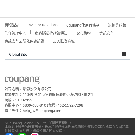
Investor Relations
關於酷澎
Coupang使用者條款
退換貨政策
信任管理中心
顧客隱私權政策通知
安心購物
資訊安全
資訊安全及隱私保護認證
加入酷澎商城
Global Site
公司名稱：酷澎股份有限公司
聯繫地址：11049 台北市信義區信義路五段7號13樓之1
統編：91002999
客服中心：0809-088-810 (免費) / 02-5592-7298
電子郵件：help_tw@coupang.com
©Coupang Taiwan Co., Ltd. 保留所有權利。
本網站上顯示的所有商標、標誌和服務標誌均為酷澎股份有限公司和/或其在美國和其
他國家/地區註冊之關聯公司之所屬財產。