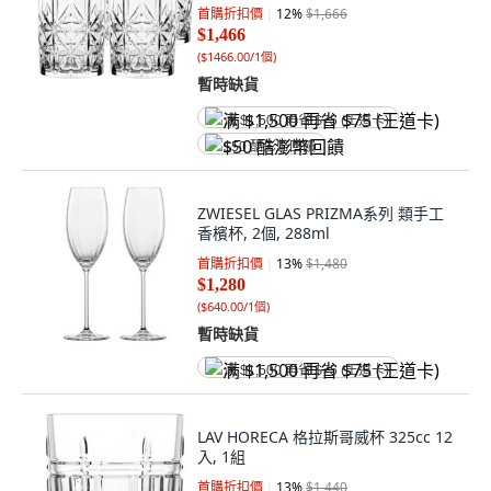
首購折扣價
12
%
$1,666
$1,466
(
$1466.00/1個
)
暫時缺貨
满 $1,500 再省 $75 (王道卡)
$50 酷澎幣回饋
ZWIESEL GLAS PRIZMA系列 類手工
香檳杯, 2個, 288ml
首購折扣價
13
%
$1,480
$1,280
(
$640.00/1個
)
暫時缺貨
满 $1,500 再省 $75 (王道卡)
LAV HORECA 格拉斯哥威杯 325cc 12
入, 1組
首購折扣價
13
%
$1,440