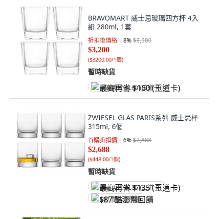
BRAVOMART 威士忌玻璃四方杯 4入
組 280ml, 1套
折扣後價格
8
%
$3,500
$3,200
(
$3200.00/1個
)
暫時缺貨
最高再省 $160 (王道卡)
ZWIESEL GLAS PARIS系列 威士忌杯
315ml, 6個
首購折扣價
6
%
$2,888
$2,688
(
$448.00/1個
)
暫時缺貨
最高再省 $135 (王道卡)
$87 酷澎幣回饋