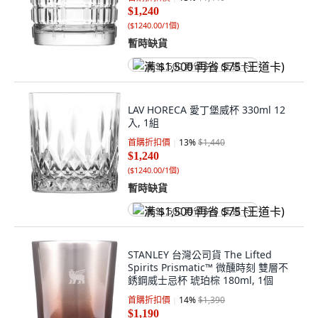
$1,240
(
$1240.00/1個
)
暫時缺貨
满 $1,500 再省 $75 (王道卡)
LAV HORECA 愛丁堡威杯 330ml 12
入, 1組
首購折扣價
13
%
$1,440
$1,240
(
$1240.00/1個
)
暫時缺貨
满 $1,500 再省 $75 (王道卡)
STANLEY 台灣公司貨 The Lifted
Spirits Prismatic™ 微醺時刻 雙層不
銹鋼威士忌杯 琥珀棕 180ml, 1個
首購折扣價
14
%
$1,390
$1,190