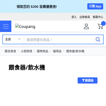
領取您的
$200
首購優惠卷!
打開 App
登入
註冊會員
客服中心
全部
酷澎首頁
火箭跨境
寵物用品
貓用品
餵食器/飲水機
餵食器/飲水機
篩選器