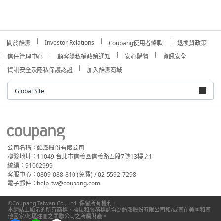
Investor Relations
關於酷澎
Coupang使用者條款
退換貨政策
信任管理中心
顧客隱私權政策通知
安心購物
資訊安全
資訊安全及隱私保護認證
加入酷澎商城
Global Site
公司名稱：酷澎股份有限公司
聯繫地址：11049 台北市信義區信義路五段7號13樓之1
統編：91002999
客服中心：0809-088-810 (免費) / 02-5592-7298
電子郵件：help_tw@coupang.com
©Coupang Taiwan Co., Ltd. 保留所有權利。
本網站上顯示的所有商標、標誌和服務標誌均為酷澎股份有限公司和/或其在美國和其
他國家/地區註冊之關聯公司之所屬財產。