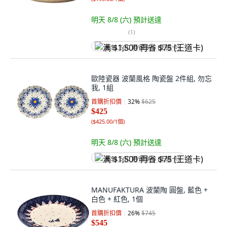
明天 8/8 (六)
預計送達
(
1
)
满 $1,500 再省 $75 (王道卡)
歐陸瓷器 波蘭風格 陶瓷盤 2件組, 勿忘
我, 1組
首購折扣價
32
%
$625
$425
(
$425.00/1個
)
明天 8/8 (六)
預計送達
满 $1,500 再省 $75 (王道卡)
MANUFAKTURA 波蘭陶 圓盤, 藍色 +
白色 + 紅色, 1個
首購折扣價
26
%
$745
$545