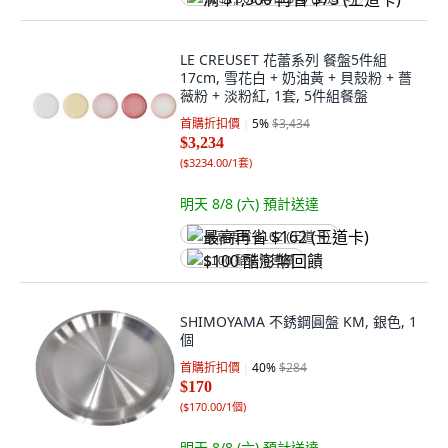
LE CREUSET 花蕾系列 餐盤5件組
17cm, 雪花白 + 奶油黃 + 貝殼粉 + 薔
薇粉 + 淡粉紅, 1套, 5件組餐盤
首購折扣價
5
%
$3,434
$3,234
(
$3234.00/1套
)
明天 8/8 (六)
預計送達
最高再省 $162 (王道卡)
$100 酷澎幣回饋
SHIMOYAMA 不銹鋼圓盤 KM, 銀色, 1
個
首購折扣價
40
%
$284
$170
(
$170.00/1個
)
明天 8/8 (六)
預計送達