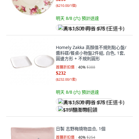
(
$210.00/1個
)
明天 8/8 (六)
預計送達
满 $1,500 再省 $75 (王道卡)
Homely Zakka 高顏值不規則點心盤/
醬料碟/餐桌小物盤2件組, 白色, 1套,
圓邊方形 + 不規則圓形
首購折扣價
40
%
$388
$232
(
$232.00/1套
)
明天 8/8 (六)
預計送達
满 $1,500 再省 $75 (王道卡)
$19 酷澎幣回饋
日製 志野梅燒物皿合, 1個
首購折扣價
40
%
$254