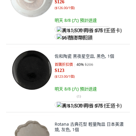
$126
(
$126.00/1個
)
明天 8/8 (六)
預計送達
满 $1,500 再省 $75 (王道卡)
$6 酷澎幣回饋
佐和陶瓷 黑夜星空皿, 黑色, 1個
首購折扣價
40
%
$206
$123
(
$123.00/1個
)
明天 8/8 (六)
預計送達
(
1
)
满 $1,500 再省 $75 (王道卡)
Rotana 古典花型 輕量陶皿 日本美濃
燒, 灰色, 1個