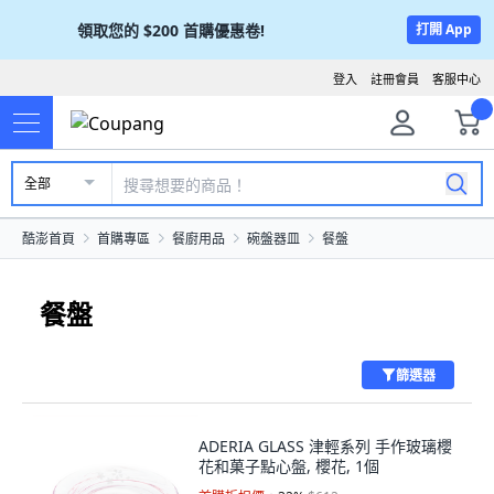
領取您的
$200
首購優惠卷!
打開 App
登入
註冊會員
客服中心
全部
酷澎首頁
首購專區
餐廚用品
碗盤器皿
餐盤
餐盤
篩選器
ADERIA GLASS 津輕系列 手作玻璃櫻
花和菓子點心盤, 櫻花, 1個