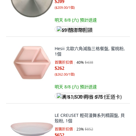
$209
(
$209.00/1個
)
明天 8/8 (六)
預計送達
$9 酷澎幣回饋
Hesii 北歐六角減脂三格餐盤, 蜜桃粉,
1個
首購折扣價
40
%
$438
$262
(
$262.00/1個
)
明天 8/8 (六)
預計送達
满 $1,500 再省 $75 (王道卡)
LE CREUSET 輕荷漫舞系列橢圓盤, 貝
殼粉, 1個
首購折扣價
23
%
$852
$652