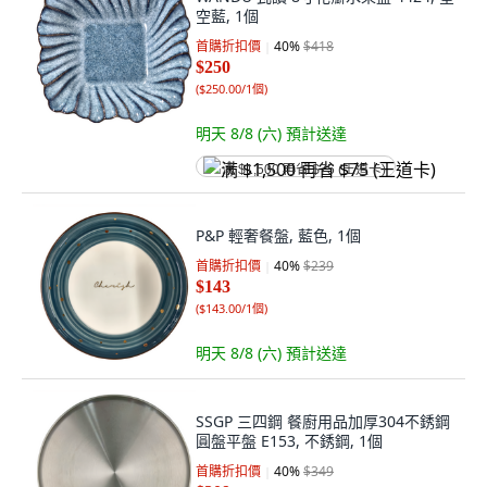
空藍, 1個
首購折扣價
40
%
$418
$250
(
$250.00/1個
)
明天 8/8 (六)
預計送達
满 $1,500 再省 $75 (王道卡)
P&P 輕奢餐盤, 藍色, 1個
首購折扣價
40
%
$239
$143
(
$143.00/1個
)
明天 8/8 (六)
預計送達
SSGP 三四鋼 餐廚用品加厚304不銹鋼
圓盤平盤 E153, 不銹鋼, 1個
首購折扣價
40
%
$349