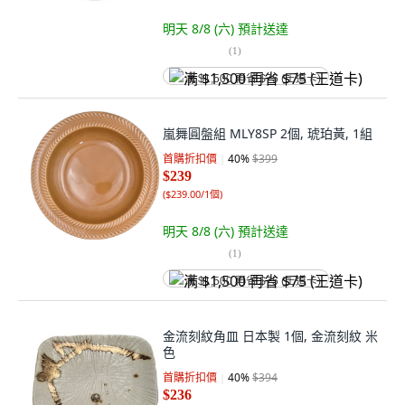
明天 8/8 (六)
預計送達
(
1
)
满 $1,500 再省 $75 (王道卡)
嵐舞圓盤組 MLY8SP 2個, 琥珀黃, 1組
首購折扣價
40
%
$399
$239
(
$239.00/1個
)
明天 8/8 (六)
預計送達
(
1
)
满 $1,500 再省 $75 (王道卡)
金流刻紋角皿 日本製 1個, 金流刻紋 米
色
首購折扣價
40
%
$394
$236