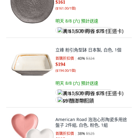
$161
(
$161.00/1個
)
明天 8/8 (六)
預計送達
满 $1,500 再省 $75 (王道卡)
立峰 粉引角型缽 日本製, 白色, 1個
首購折扣價
40
%
$324
$194
(
$194.00/1個
)
明天 8/8 (六)
預計送達
满 $1,500 再省 $75 (王道卡)
$9 酷澎幣回饋
American Road 泡泡心形陶瓷多用途
盤子 2件組, 白色, 粉色, 1組
首購折扣價
38
%
$525