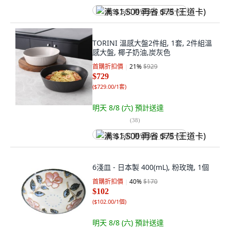
满 $1,500 再省 $75 (王道卡)
TORINI 溫感大盤2件組, 1套, 2件組溫
感大盤, 椰子奶油,炭灰色
首購折扣價
21
%
$929
$729
(
$729.00/1套
)
明天 8/8 (六)
預計送達
(
38
)
满 $1,500 再省 $75 (王道卡)
6淺皿 - 日本製 400(mL), 粉玫瑰, 1個
首購折扣價
40
%
$170
$102
(
$102.00/1個
)
明天 8/8 (六)
預計送達