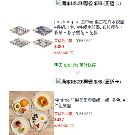
满 $1,500 再省 $75 (王道卡)
Jin zhong tai 金中泰 復古花卉水餃盤
4件組, 1套, 4件組水餃盤, 布紋櫻花 +
彩帶 + 格子櫻花 + 花藤
首購折扣價
33
%
$589
$389
(
$389.00/1套
)
明天 8/8 (六)
預計送達
(
1
)
满 $1,500 再省 $75 (王道卡)
Minimo 竹製美型餐盤組, 1組, 多色, 4
件組餐盤
首購折扣價
31
%
$637
$437
(
$437.00/1套
)