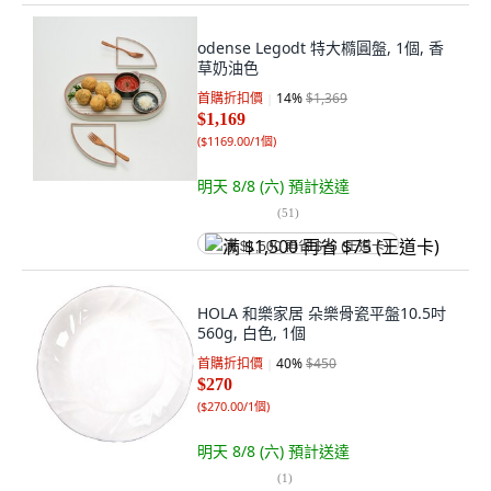
odense Legodt 特大橢圓盤, 1個, 香
草奶油色
首購折扣價
14
%
$1,369
$1,169
(
$1169.00/1個
)
明天 8/8 (六)
預計送達
(
51
)
满 $1,500 再省 $75 (王道卡)
HOLA 和樂家居 朵樂骨瓷平盤10.5吋
560g, 白色, 1個
首購折扣價
40
%
$450
$270
(
$270.00/1個
)
明天 8/8 (六)
預計送達
(
1
)