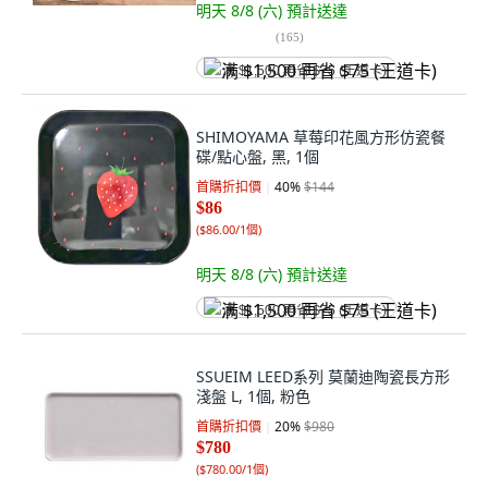
明天 8/8 (六)
預計送達
(
165
)
满 $1,500 再省 $75 (王道卡)
SHIMOYAMA 草莓印花風方形仿瓷餐
碟/點心盤, 黑, 1個
首購折扣價
40
%
$144
$86
(
$86.00/1個
)
明天 8/8 (六)
預計送達
满 $1,500 再省 $75 (王道卡)
SSUEIM LEED系列 莫蘭迪陶瓷長方形
淺盤 L, 1個, 粉色
首購折扣價
20
%
$980
$780
(
$780.00/1個
)