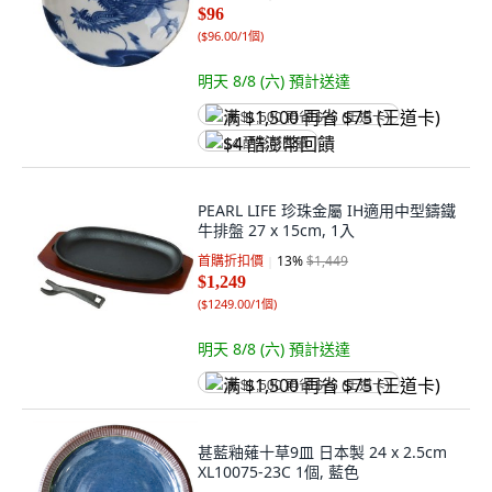
$96
(
$96.00/1個
)
明天 8/8 (六)
預計送達
满 $1,500 再省 $75 (王道卡)
$4 酷澎幣回饋
PEARL LIFE 珍珠金屬 IH適用中型鑄鐵
牛排盤 27 x 15cm, 1入
首購折扣價
13
%
$1,449
$1,249
(
$1249.00/1個
)
明天 8/8 (六)
預計送達
满 $1,500 再省 $75 (王道卡)
甚藍釉薙十草9皿 日本製 24 x 2.5cm
XL10075-23C 1個, 藍色