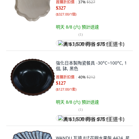
首購折扣價
37
%
$527
$327
(
$327.00/1個
)
明天 8/8 (六)
預計送達
(
1
)
满 $1,500 再省 $75 (王道卡)
強化日本製陶瓷餐具 -30°C~100°C, 1
個, 缽, 黑色
首購折扣價
40
%
$212
$127
(
$127.00/1套
)
明天 8/8 (六)
預計送達
(
1
)
满 $1,500 再省 $75 (王道卡)
WANDU 瓦讀 8寸花瓣水果盤 4424, 星