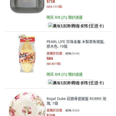
$710
(
$59.17/1個
)
明天 8/8 (六)
預計送達
满 $1,500 再省 $75 (王道卡)
PEARL LIFE 珍珠金屬 木製章魚燒盤,
原木色, 10個
首購折扣價
40
%
$140
$84
(
$8.40/1個
)
明天 8/8 (六)
預計送達
满 $1,500 再省 $75 (王道卡)
Royal Duke 莊園骨瓷飯盤 RO8RP, 玫
瑰, 1個
首購折扣價
40
%
$350
$210