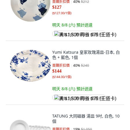
首購折扣價
40
%
$212
$127
(
$127.00/1個
)
明天 8/8 (六)
預計送達
满 $1,500 再省 $75 (王道卡)
Yumi Katsura 皇家玫瑰湯皿-日本, 白
色 + 藍色, 1個
首購折扣價
40
%
$240
$144
(
$144.00/1個
)
明天 8/8 (六)
預計送達
满 $1,500 再省 $75 (王道卡)
TATUNG 大同磁器 湯皿 9吋, 白色, 10
個
首購折扣價
19
%
$1,050