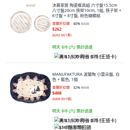
沐慕家居 陶瓷餐具組 六寸盤15.5cm
八寸盤20cm 筷架10cm, 1組, 筷子架 +
6寸盤 + 8寸盤, 粉色蝴蝶結
首購折扣價
40
%
$438
$262
(
$262.00/1套
)
明天 8/8 (六)
預計送達
满 $1,500 再省 $75 (王道卡)
MANUFAKTURA 波蘭陶 小雲朵盤, 白
色 + 藍色, 1個
首購折扣價
32
%
$608
$408
(
$408.00/1個
)
明天 8/8 (六)
預計送達
满 $1,500 再省 $75 (王道卡)
$14 酷澎幣回饋