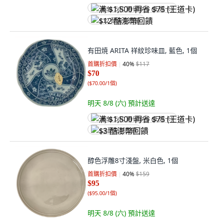
满 $1,500 再省 $75 (王道卡)
$12 酷澎幣回饋
有田焼 ARITA 祥紋珍味皿, 藍色, 1個
首購折扣價
40
%
$117
$70
(
$70.00/1個
)
明天 8/8 (六)
預計送達
满 $1,500 再省 $75 (王道卡)
$3 酷澎幣回饋
醇色浮雕8寸淺盤, 米白色, 1個
首購折扣價
40
%
$159
$95
(
$95.00/1個
)
明天 8/8 (六)
預計送達