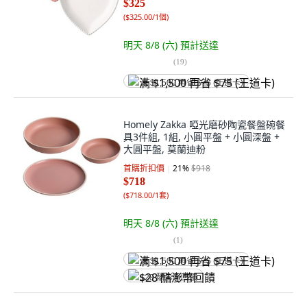
$325
(
$325.00/1個
)
明天 8/8 (六)
預計送達
(
19
)
满 $1,500 再省 $75 (王道卡)
Homely Zakka 啞光磨砂陶瓷餐盤碗餐
具3件組, 1組, 小圓平盤 + 小圓深盤 +
大圓平盤, 莫蘭迪粉
首購折扣價
21
%
$918
$718
(
$718.00/1套
)
明天 8/8 (六)
預計送達
(
1
)
满 $1,500 再省 $75 (王道卡)
$28 酷澎幣回饋