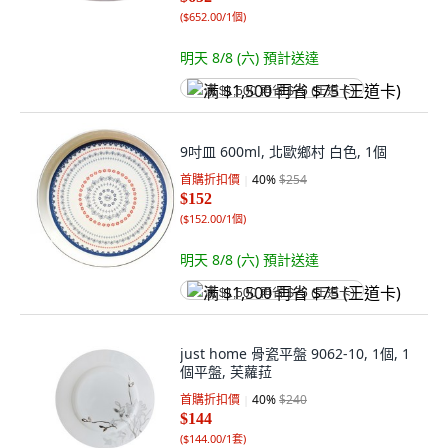
(
$652.00/1個
)
明天 8/8 (六)
預計送達
满 $1,500 再省 $75 (王道卡)
9吋皿 600ml, 北歐鄉村 白色, 1個
首購折扣價
40
%
$254
$152
(
$152.00/1個
)
明天 8/8 (六)
預計送達
满 $1,500 再省 $75 (王道卡)
just home 骨瓷平盤 9062-10, 1個, 1
個平盤, 芙蘿菈
首購折扣價
40
%
$240
$144
(
$144.00/1套
)