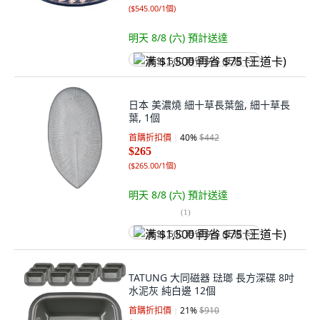
(
$545.00/1個
)
明天 8/8 (六)
預計送達
满 $1,500 再省 $75 (王道卡)
日本 美濃燒 細十草長葉盤, 細十草長
葉, 1個
首購折扣價
40
%
$442
$265
(
$265.00/1個
)
明天 8/8 (六)
預計送達
(
1
)
满 $1,500 再省 $75 (王道卡)
TATUNG 大同磁器 琺瑯 長方深碟 8吋
水泥灰 純白邊 12個
首購折扣價
21
%
$910