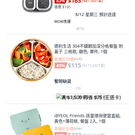
$163
83
%
(
$81.50/1套
)
運費 $195
8/12 星期三
預計送達
WOW免運
(
875
)
德利生活 304不鏽鋼加深分格餐盤 附
蓋子 三格款, 銀色, 單件, 1個
首購折扣價
$193
$115
40
%
(
$115.00/1套
)
暫時缺貨
(
1
)
满 $1,500 再省 $75 (王道卡)
iBYEOL Friends 孩童環保便當盒組,
黃色+薄荷綠, 餐盤 2入, 1個
首購折扣價
$741
$322