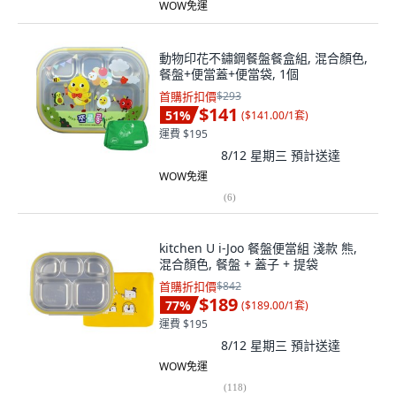
WOW免運
動物印花不鏽鋼餐盤餐盒組, 混合顏色,
餐盤+便當蓋+便當袋, 1個
首購折扣價
$293
$141
51
%
(
$141.00/1套
)
運費 $195
8/12 星期三
預計送達
WOW免運
(
6
)
kitchen U i-Joo 餐盤便當組 淺款 熊,
混合顏色, 餐盤 + 蓋子 + 提袋
首購折扣價
$842
$189
77
%
(
$189.00/1套
)
運費 $195
8/12 星期三
預計送達
WOW免運
(
118
)