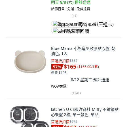
明天 8/8 (六)
預計送達
酷澎直售 ∙ 免運 ∙ 免費退貨
(
41
)
满 $1,500 再省 $75 (王道卡)
$24 酷澎幣回饋
Blue Mama 小熊造型矽膠點心盤, 奶
油色, 1入
首購折扣價
$385
$165
57
%
(
$165.00/1套
)
運費 $195
8/12 星期三
預計送達
WOW免運
(
1741
)
kitchen U CS東洋商社 Miffy 不鏽鋼點
心餐盤 2格, 單一顏色, 單品
首購折扣價
$972