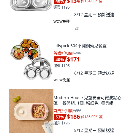
$134
40
%
(
$134.00/1套
)
運費 $195
8/12 星期三
預計送達
WOW免運
(
2
)
Lillypick 304不鏽鋼幼兒餐盤
首購折扣價
$286
$171
40
%
運費 $195
8/12 星期三
預計送達
WOW免運
Modern House 兒童安全可微波點心
碗 + 餐盤組, 1個, 粉紅色, 餐具組
首購折扣價
$397
$186
53
%
(
$186.00/1套
)
運費 $195
8/12 星期三
預計送達