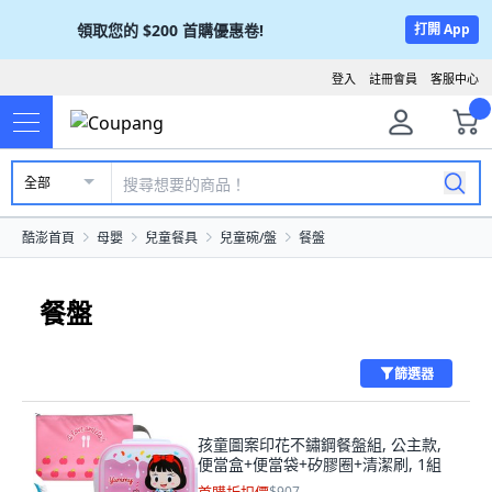
領取您的
$200
首購優惠卷!
打開 App
登入
註冊會員
客服中心
全部
酷澎首頁
母嬰
兒童餐具
兒童碗/盤
餐盤
餐盤
篩選器
孩童圖案印花不鏽鋼餐盤組, 公主款,
便當盒+便當袋+矽膠圈+清潔刷, 1組
$907