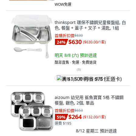
WOW免運
thinksport 環保不鏽鋼兒童餐盤組, 白
色, 餐盤 + 蓋子 + 叉子 + 湯匙, 1組
首購折扣價
$830
$630
24
%
(
$630.00/1套
)
明天 8/8 (六)
預計送達
酷澎直售 ∙ 免運 ∙ 免費退貨
(
8
)
满 $1,500 再省 $75 (王道卡)
aizoum 幼兒用 鯊魚寶寶 5格 不鏽鋼
餐盤, 銀色, 2個, 單品
首購折扣價
$653
$264
59
%
(
$132.00/1套
)
運費 $195
8/12 星期三
預計送達