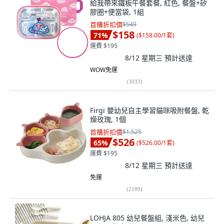
給我帶來鐵板午餐套餐, 紅色, 餐盤+矽
膠圈+便當袋, 1組
首購折扣價
$549
$158
71
%
(
$158.00/1套
)
運費 $195
8/12 星期三
預計送達
WOW免運
(
3033
)
Firgi 嬰幼兒自主學習貓咪吸附餐盤, 乾
燥玫瑰, 1個
首購折扣價
$1,525
$526
65
%
(
$526.00/1套
)
運費 $195
8/12 星期三
預計送達
免運
(
2189
)
LOHJA 805 幼兒餐盤組, 淺米色, 幼兒