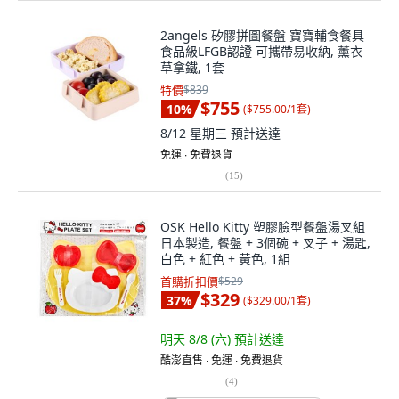
2angels 矽膠拼圖餐盤 寶寶輔食餐具
食品級LFGB認證 可攜帶易收納, 薰衣
草拿鐵, 1套
特價
$839
$755
10
%
(
$755.00/1套
)
8/12 星期三
預計送達
免運 ∙ 免費退貨
(
15
)
OSK Hello Kitty 塑膠臉型餐盤湯叉組
日本製造, 餐盤 + 3個碗 + 叉子 + 湯匙,
白色 + 紅色 + 黃色, 1組
首購折扣價
$529
$329
37
%
(
$329.00/1套
)
明天 8/8 (六)
預計送達
酷澎直售 ∙ 免運 ∙ 免費退貨
(
4
)