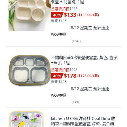
餐盤 + 兒童碗, 1組
首購折扣價
$223
$133
40
%
(
$133.00/1套
)
運費 $195
8/12 星期三
預計送達
WOW免運
(
1882
)
不鏽鋼附蓋5格餐盤便當盒, 黃色, 盤子
+蓋子, 1組
首購折扣價
$298
$178
40
%
(
$178.00/1套
)
運費 $195
8/12 星期三
預計送達
WOW免運
(
149
)
kitchen U CS東洋商社 Cool Dino 收
納袋不鏽鋼餐盤便當盒 深型, 混合顏