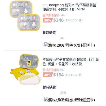
CS Dongyang 粉彩Miffy不鏽鋼餐盤
便當盒組, 不鏽鋼, 1套, Miffy
首購折扣價
$546
$346
36
%
(
$346.00/1套
)
暫時缺貨
(
28
)
满 $1,500 再省 $75 (王道卡)
不鏽鋼小熊便當餐盤組 韓國製, 1組, 黃
色, 餐盤 + 餐盤蓋 + 收納袋
首購折扣價
$307
$184
40
%
(
$184.00/1套
)
暫時缺貨
(
258
)
满 $1,500 再省 $75 (王道卡)