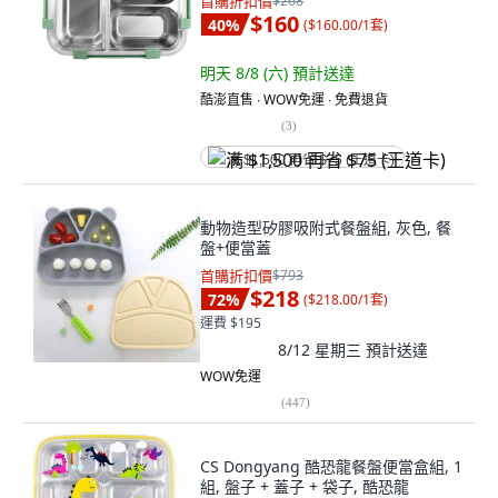
首購折扣價
$268
$160
40
%
(
$160.00/1套
)
明天 8/8 (六)
預計送達
酷澎直售 ∙ WOW免運 ∙ 免費退貨
(
3
)
满 $1,500 再省 $75 (王道卡)
動物造型矽膠吸附式餐盤組, 灰色, 餐
盤+便當蓋
首購折扣價
$793
$218
72
%
(
$218.00/1套
)
運費 $195
8/12 星期三
預計送達
WOW免運
(
447
)
CS Dongyang 酷恐龍餐盤便當盒組, 1
組, 盤子 + 蓋子 + 袋子, 酷恐龍