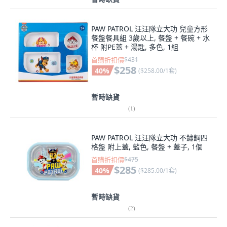
PAW PATROL 汪汪隊立大功 兒童方形
餐盤餐具組 3歲以上, 餐盤 + 餐碗 + 水
杯 附PE蓋 + 湯匙, 多色, 1組
首購折扣價
$431
$258
40
%
(
$258.00/1套
)
暫時缺貨
(
1
)
PAW PATROL 汪汪隊立大功 不鏽鋼四
格盤 附上蓋, 藍色, 餐盤 + 蓋子, 1個
首購折扣價
$475
$285
40
%
(
$285.00/1套
)
暫時缺貨
(
2
)