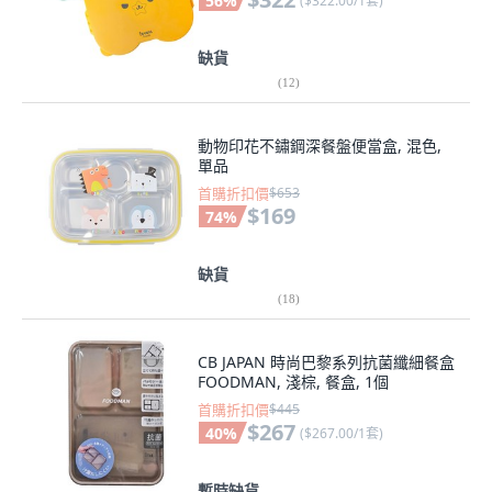
56
%
(
$322.00/1套
)
缺貨
(
12
)
動物印花不鏽鋼深餐盤便當盒, 混色,
單品
首購折扣價
$653
$169
74
%
缺貨
(
18
)
CB JAPAN 時尚巴黎系列抗菌纖細餐盒
FOODMAN, 淺棕, 餐盒, 1個
首購折扣價
$445
$267
40
%
(
$267.00/1套
)
暫時缺貨