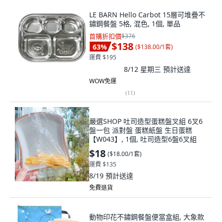
LE BARN Hello Carbot 15層可堆疊不
鏽鋼餐盤 5格, 混色, 1個, 單品
首購折扣價
$376
$138
63
%
(
$138.00/1套
)
運費 $195
8/12 星期三
預計送達
WOW免運
(
11
)
嚴選SHOP 吐司造型蛋糕盤叉組 6叉6
盤一包 派對盤 蛋糕紙盤 生日蛋糕
【W043】, 1個, 吐司造型6盤6叉組
$18
(
$18.00/1套
)
運費 $135
8/19
預計送達
免費退貨
動物印花不鏽鋼餐盤便當盒組, 大象款