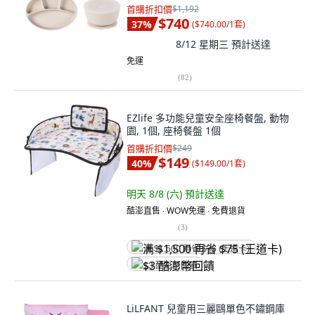
首購折扣價
$1,192
$740
37
%
(
$740.00/1套
)
8/12 星期三
預計送達
免運
(
82
)
EZlife 多功能兒童安全座椅餐盤, 動物
園, 1個, 座椅餐盤 1個
首購折扣價
$249
$149
40
%
(
$149.00/1套
)
明天 8/8 (六)
預計送達
酷澎直售 ∙ WOW免運 ∙ 免費退貨
(
3
)
满 $1,500 再省 $75 (王道卡)
$3 酷澎幣回饋
LiLFANT 兒童用三麗鷗單色不鏽鋼庫