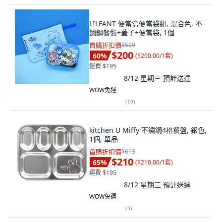
LILFANT 便當盒便當袋組, 混合色, 不
鏽鋼餐盤+蓋子+便當袋, 1個
首購折扣價
$509
$200
60
%
(
$200.00/1套
)
運費 $195
8/12 星期三
預計送達
WOW免運
(
10
)
kitchen U Miffy 不鏽鋼4格餐盤, 銀色,
1個, 單品
首購折扣價
$613
$210
65
%
(
$210.00/1套
)
運費 $195
8/12 星期三
預計送達
WOW免運
(
3
)