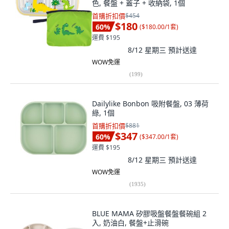
色, 餐盤 + 蓋子 + 收納袋, 1個
首購折扣價
$454
$180
60
%
(
$180.00/1套
)
運費 $195
8/12 星期三
預計送達
WOW免運
(
199
)
Dailylike Bonbon 吸附餐盤, 03 薄荷
綠, 1個
首購折扣價
$881
$347
60
%
(
$347.00/1套
)
運費 $195
8/12 星期三
預計送達
WOW免運
(
1935
)
BLUE MAMA 矽膠吸盤餐盤餐碗組 2
入, 奶油白, 餐盤+止滑碗