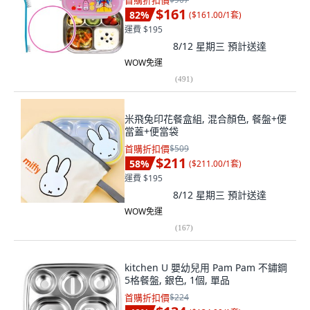
首購折扣價
$161
82
%
(
$161.00/1套
)
運費 $195
8/12 星期三
預計送達
WOW免運
(
491
)
米飛兔印花餐盒組, 混合顏色, 餐盤+便
當蓋+便當袋
首購折扣價
$509
$211
58
%
(
$211.00/1套
)
運費 $195
8/12 星期三
預計送達
WOW免運
(
167
)
kitchen U 嬰幼兒用 Pam Pam 不鏽鋼
5格餐盤, 銀色, 1個, 單品
首購折扣價
$224