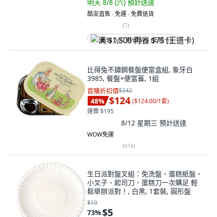
明天 8/8 (六)
預計送達
酷澎直售 ∙ 免運 ∙ 免費退貨
(
7
)
满 $1,500 再省 $75 (王道卡)
比得兔不鏽鋼餐盤便當盒組, 象牙白
3985, 餐盤+便當蓋, 1組
首購折扣價
$242
$124
48
%
(
$124.00/1套
)
運費 $195
8/12 星期三
預計送達
WOW免運
(
674
)
生日派對盤叉組：免洗盤、蛋糕紙盤、
小叉子、起司刀、蛋糕刀一次購足 輕
鬆舉辦派對！, 白黑, 1套裝, 圓形盤
$19
$5
73
%