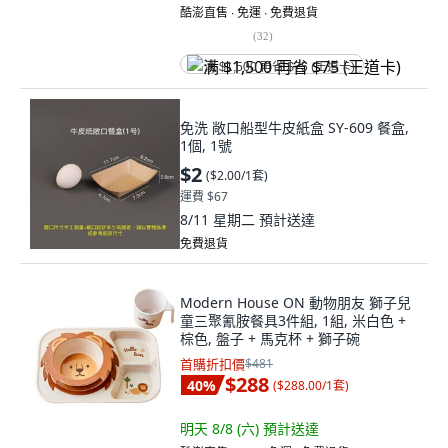
酷澎直售 ∙ 免運 ∙ 免費退貨
(
32
)
满 $1,500 再省 $75 (王道卡)
免洗 敞口船型牛皮紙盒 SY-609 餐盒,
1個, 1號
$2
(
$2.00/1套
)
運費 $67
8/11 星期二
預計送達
免費退貨
Modern House ON 動物朋友 獅子兒
童三聚氰胺餐具3件組, 1組, 米白色 +
棕色, 盤子 + 馬克杯 + 獅子碗
首購折扣價
$481
$288
40
%
(
$288.00/1套
)
明天 8/8 (六)
預計送達