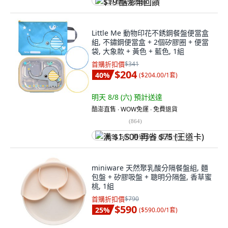
$19 酷澎幣回饋
Little Me 動物印花不銹鋼餐盤便當盒
組, 不鏽鋼便當盒 + 2個矽膠圈 + 便當
袋, 大象款 + 黃色 + 藍色, 1組
首購折扣價
$341
$204
40
%
(
$204.00/1套
)
明天 8/8 (六)
預計送達
酷澎直售 ∙ WOW免運 ∙ 免費退貨
(
864
)
满 $1,500 再省 $75 (王道卡)
miniware 天然聚乳酸分隔餐盤組, 麵
包盤 + 矽膠吸盤 + 聰明分隔盤, 香草蜜
桃, 1組
首購折扣價
$790
$590
25
%
(
$590.00/1套
)