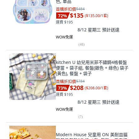
色, 單品
首購折扣價
$484
$135
72
%
(
$135.00/1套
)
運費 $195
8/12 星期三
預計送達
WOW免運
(
48
)
kitchen U 幼兒用米菲不鏽鋼4格餐盤
便當 + 袋子組, 餐盤(銀色 + 綠色) 袋子
(黃色), 餐盤 + 袋子
首購折扣價
$784
$208
73
%
(
$208.00/1套
)
運費 $195
8/12 星期三
預計送達
WOW免運
(
7
)
Modern House 兒童用 ON 美耐皿貓