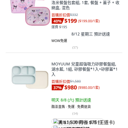
洛米餐盤包套組, 1套, 餐盤 + 蓋子 + 收
納盒, 混色
首購折扣價
$332
$199
40
%
(
$199.00/1套
)
運費 $195
8/12 星期三
預計送達
WOW免運
(
57
)
MOYUUM 兒童超強吸力矽膠餐盤組,
湖水藍, 1組, 矽膠餐盤*1入+矽膠蓋*1
入
首購折扣價
$1,580
$980
37
%
(
$980.00/1套
)
明天 8/8 (六)
預計送達
酷澎直售 ∙ 免運 ∙ 免費退貨
(
14
)
满 $1,500 再省 $75 (王道卡)