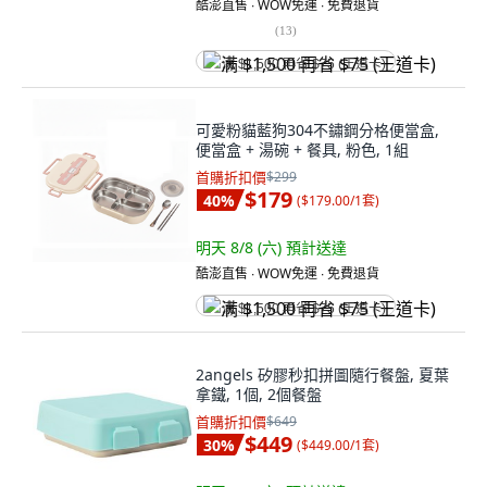
酷澎直售 ∙ WOW免運 ∙ 免費退貨
(
13
)
满 $1,500 再省 $75 (王道卡)
可愛粉貓藍狗304不鏽鋼分格便當盒,
便當盒 + 湯碗 + 餐具, 粉色, 1組
首購折扣價
$299
$179
40
%
(
$179.00/1套
)
明天 8/8 (六)
預計送達
酷澎直售 ∙ WOW免運 ∙ 免費退貨
满 $1,500 再省 $75 (王道卡)
2angels 矽膠秒扣拼圖隨行餐盤, 夏葉
拿鐵, 1個, 2個餐盤
首購折扣價
$649
$449
30
%
(
$449.00/1套
)