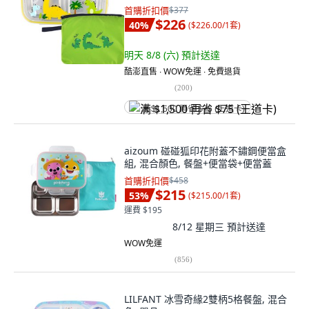
首購折扣價
$377
$226
40
%
(
$226.00/1套
)
明天 8/8 (六)
預計送達
酷澎直售 ∙ WOW免運 ∙ 免費退貨
(
200
)
满 $1,500 再省 $75 (王道卡)
aizoum 碰碰狐印花附蓋不鏽鋼便當盒
組, 混合顏色, 餐盤+便當袋+便當蓋
首購折扣價
$458
$215
53
%
(
$215.00/1套
)
運費 $195
8/12 星期三
預計送達
WOW免運
(
856
)
LILFANT 冰雪奇緣2雙柄5格餐盤, 混合