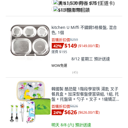
满 $1,500 再省 $75 (王道卡)
$13 酷澎幣回饋
kitchen U Miffi 不鏽鋼5格餐盤, 混合
色, 1個
首購折扣價
$259
$149
42
%
(
$149.00/1套
)
運費 $195
8/12 星期三
預計送達
WOW免運
(
45
)
韓國製 酷恐龍 1階段學習筷 湯匙 叉子
餐具盒 + 加深型餐盤便當袋組, 1組, 托
盤 + 托盤袋 + 勺子 + 叉子 + 1級矯正
筷子 + 盒子, 白色
首購折扣價
$826
$626
24
%
(
$626.00/1套
)
明天 8/8 (六)
預計送達