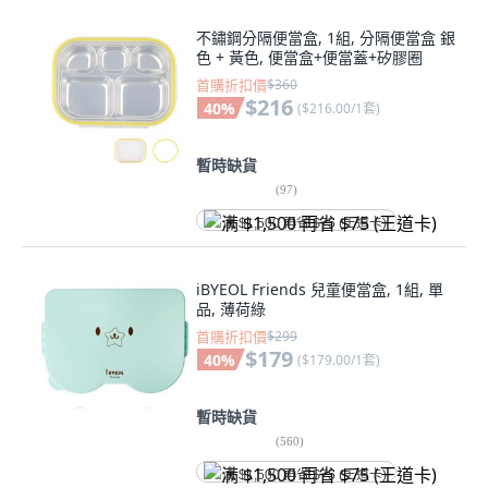
不鏽鋼分隔便當盒, 1組, 分隔便當盒 銀
色 + 黃色, 便當盒+便當蓋+矽膠圈
首購折扣價
$360
$216
40
%
(
$216.00/1套
)
暫時缺貨
(
97
)
满 $1,500 再省 $75 (王道卡)
iBYEOL Friends 兒童便當盒, 1組, 單
品, 薄荷綠
首購折扣價
$299
$179
40
%
(
$179.00/1套
)
暫時缺貨
(
560
)
满 $1,500 再省 $75 (王道卡)