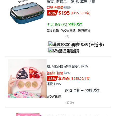
當盒, 附餐具 + 湯碗, 藍色, 1組
首購折扣價
$326
$195
40
%
(
$195.00/1套
)
明天 8/8 (六)
預計送達
酷澎直售 ∙ WOW免運 ∙ 免費退貨
(
7
)
满 $1,500 再省 $75 (王道卡)
$7 酷澎幣回饋
BUMKiNS 矽膠餐盤, 粉色
首購折扣價
$492
$255
48
%
(
$255.00/1套
)
運費 $195
8/12 星期三
預計送達
WOW免運
(
2799
)