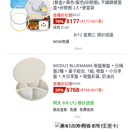
(餐盒)+黃色/藍色(矽膠圈), 不鏽鋼便當
盒+矽膠圈 2入+便當袋
首購折扣價
$837
$177
78
%
(
$177.00/1套
)
運費 $195
8/12 星期三
預計送達
WOW免運
(
864
)
MODU'I BLUEMAMA 吸盤餐盤 + 分隔
盤2種 + 蓋子組合, 1組, 吸盤 + 小分享
盤 + 大分享盤 + 吸盤彩蓋, 奶油白
首購折扣價
$968
$768
20
%
(
$768.00/1套
)
明天 8/8 (六)
預計送達
酷澎直售 ∙ 免運 ∙ 免費退貨
(
44
)
满 $1,500 再省 $75 (王道卡)