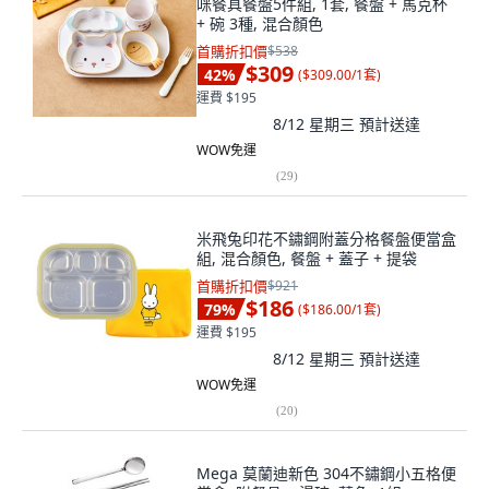
咪餐具餐盤5件組, 1套, 餐盤 + 馬克杯
+ 碗 3種, 混合顏色
首購折扣價
$538
$309
42
%
(
$309.00/1套
)
運費 $195
8/12 星期三
預計送達
WOW免運
(
29
)
米飛兔印花不鏽鋼附蓋分格餐盤便當盒
組, 混合顏色, 餐盤 + 蓋子 + 提袋
首購折扣價
$921
$186
79
%
(
$186.00/1套
)
運費 $195
8/12 星期三
預計送達
WOW免運
(
20
)
Mega 莫蘭迪新色 304不鏽鋼小五格便