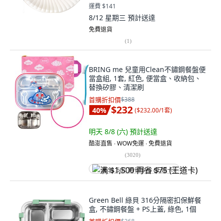
運費 $141
8/12 星期三
預計送達
免費退貨
(
1
)
BRING me 兒童用Clean不鏽鋼餐盤便
當盒組, 1套, 紅色, 便當盒、收納包、
替換矽膠、清潔刷
首購折扣價
$388
$232
40
%
(
$232.00/1套
)
明天 8/8 (六)
預計送達
酷澎直售 ∙ WOW免運 ∙ 免費退貨
(
3020
)
满 $1,500 再省 $75 (王道卡)
Green Bell 綠貝 316分隔密扣保鮮餐
盒, 不鏽鋼餐盤 + PS上蓋, 綠色, 1個