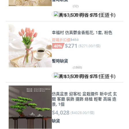
(
32
)
满 $1,500 再省 $75 (王道卡)
幸福村 仿真鬱金香瓶花, 1套, 粉色
首購折扣價
$453
$271
40
%
(
$271.00/1個
)
暫時缺貨
(
1860
)
满 $1,500 再省 $75 (王道卡)
仿真盆景 迎客松 盆栽擺件 新中式 玄
關 客廳 裝飾 擺飾 綠植 輕奢 高端 造
景, 1個
$4,028
(
$4028.00/1個
)
缺貨