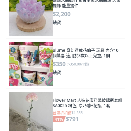
靖靖水晶礦石 紫羅蘭紫水晶晶簇 居家
擺飾 能量擺件
$2,200
缺貨
Blume 奇幻盆栽花仙子 玩具 內含10
個驚喜 適用於3歲以上兒童, 1個
$350
(
$350.00/1個
)
缺貨
Flower Mart 人造花康乃馨玻璃瓶套組
SA0025 粉色, 康乃馨+花瓶, 1套
首購折扣價
$1,355
$791
41
%