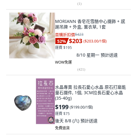
(
1
)
MORIANN 香皂花雪酪中心擺飾 + 感
謝吊牌 + 外盒, 薰衣草, 1套
首購折扣價
$423
$203
52
%
(
$203.00/1個
)
運費 $195
8/10 星期一
預計送達
WOW免運
(
421
)
水晶專賣 拉長石愛心水晶 原石打磨能
量石擺件, 1個, 3CM拉長石愛心水晶
(35-40g)
$199
(
$199.00/1個
)
運費 $75
後天 8/8 (六)
預計送達
免費退貨