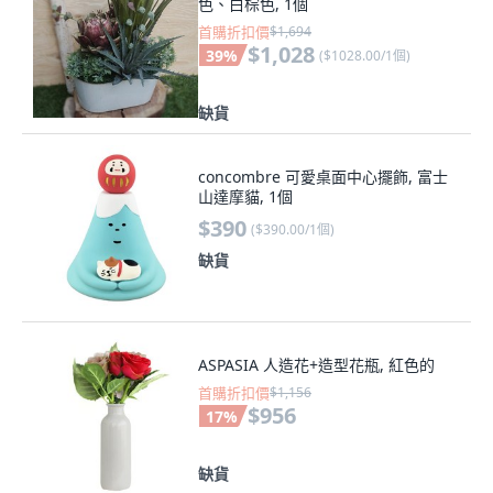
色、白棕色, 1個
首購折扣價
$1,694
$1,028
39
%
(
$1028.00/1個
)
缺貨
concombre 可愛桌面中心擺飾, 富士
山達摩貓, 1個
$390
(
$390.00/1個
)
缺貨
ASPASIA 人造花+造型花瓶, 紅色的
首購折扣價
$1,156
$956
17
%
缺貨