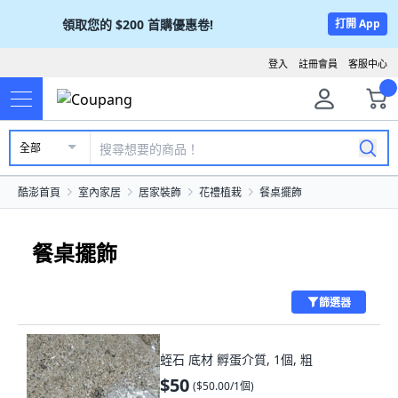
領取您的
$200
首購優惠卷!
打開 App
登入
註冊會員
客服中心
全部
酷澎首頁
室內家居
居家裝飾
花禮植栽
餐桌擺飾
餐桌擺飾
篩選器
蛭石 底材 孵蛋介質, 1個, 粗
$50
(
$50.00/1個
)