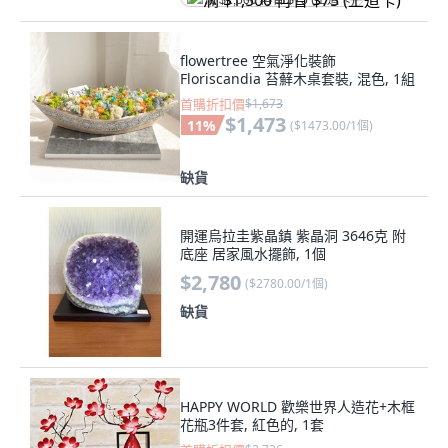
满 $1,500 再省 $75 (王道卡)
flowertree 空氣淨化裝飾
Floriscandia 苔蘚木桌套裝, 混色, 1組
首購折扣價
$1,673
$1,473
11
%
(
$1473.00/1個
)
缺貨
開運烏拉圭紫晶鎮 紫晶洞 3646克 附
底座 居家風水擺飾, 1個
$2,780
(
$2780.00/1個
)
缺貨
HAPPY WORLD 歡樂世界人造花+木框
花瓶3件套, 紅色的, 1套