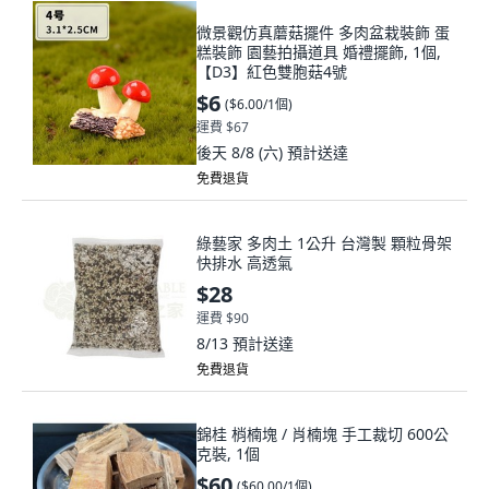
微景觀仿真蘑菇擺件 多肉盆栽裝飾 蛋
糕裝飾 園藝拍攝道具 婚禮擺飾, 1個,
【D3】紅色雙胞菇4號
$6
(
$6.00/1個
)
運費 $67
後天 8/8 (六)
預計送達
免費退貨
綠藝家 多肉土 1公升 台灣製 顆粒骨架
快排水 高透氣
$28
運費 $90
8/13
預計送達
免費退貨
錦桂 梢楠塊 / 肖楠塊 手工裁切 600公
克裝, 1個
$60
(
$60.00/1個
)