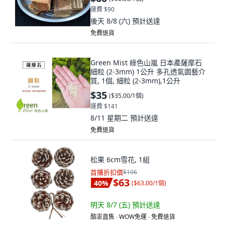
運費 $90
後天 8/8 (六)
預計送達
免費退貨
Green Mist 綠色山嵐 日本產薩摩石
細粒 (2-3mm) 1公升 多孔透氣園藝介
質, 1個, 細粒 (2-3mm),1公升
$35
(
$35.00/1個
)
運費 $141
8/11 星期二
預計送達
免費退貨
松果 6cm雪花, 1組
首購折扣價
$106
$63
40
%
(
$63.00/1個
)
明天 8/7 (五)
預計送達
酷澎直售 ∙ WOW免運 ∙ 免費退貨