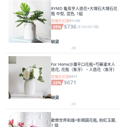
RYMD 龜背芋人造花+大理石大理石花
瓶 中型, 混色, 1組
首購折扣價
$1,140
$736
35
%
(
$736.00/1個
)
缺貨
(
3
)
For Home沙灘平口花瓶+芍藥灌木人
造花, 花瓶（象牙），人造花（象牙）
首購折扣價
$871
$671
22
%
缺貨
(
1
)
歡樂世界和諧+影橢圓花瓶, 粉紅玉蘭,
1 個