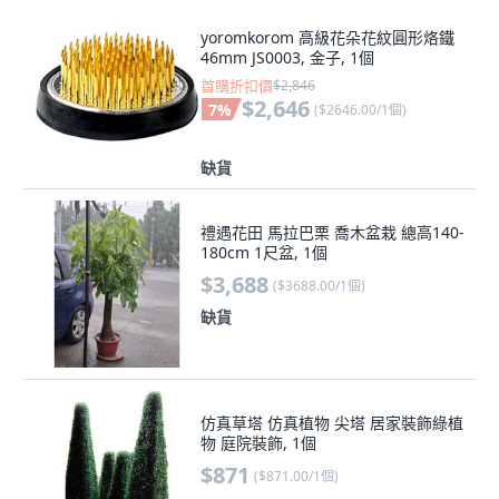
yoromkorom 高級花朵花紋圓形烙鐵
46mm JS0003, 金子, 1個
首購折扣價
$2,846
$2,646
7
%
(
$2646.00/1個
)
缺貨
禮遇花田 馬拉巴栗 喬木盆栽 總高140-
180cm 1尺盆, 1個
$3,688
(
$3688.00/1個
)
缺貨
仿真草塔 仿真植物 尖塔 居家裝飾綠植
物 庭院裝飾, 1個
$871
(
$871.00/1個
)