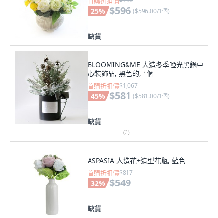
首購折扣價
$796
$596
25
%
(
$596.00/1個
)
缺貨
BLOOMING&ME 人造冬季啞光黑鍋中
心裝飾品, 黑色的, 1個
首購折扣價
$1,067
$581
45
%
(
$581.00/1個
)
缺貨
(
3
)
ASPASIA 人造花+造型花瓶, 藍色
首購折扣價
$817
$549
32
%
缺貨