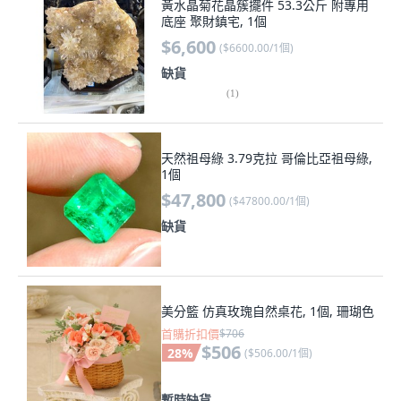
黃水晶菊花晶簇擺件 53.3公斤 附專用
底座 聚財鎮宅, 1個
$6,600
(
$6600.00/1個
)
缺貨
(
1
)
天然祖母綠 3.79克拉 哥倫比亞祖母綠,
1個
$47,800
(
$47800.00/1個
)
缺貨
美分籃 仿真玫瑰自然桌花, 1個, 珊瑚色
首購折扣價
$706
$506
28
%
(
$506.00/1個
)
暫時缺貨