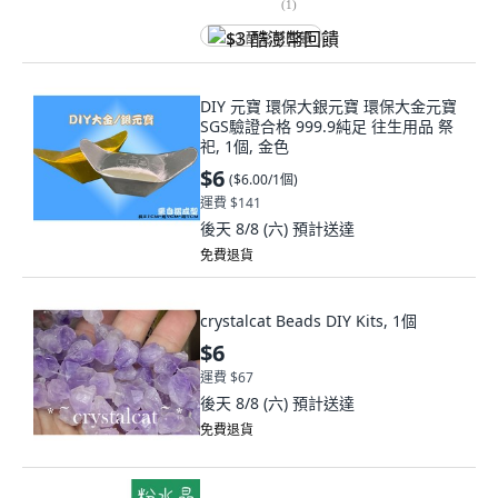
(
1
)
$3 酷澎幣回饋
DIY 元寶 環保大銀元寶 環保大金元寶
SGS驗證合格 999.9純足 往生用品 祭
祀, 1個, 金色
$6
(
$6.00/1個
)
運費 $141
後天 8/8 (六)
預計送達
免費退貨
crystalcat Beads DIY Kits, 1個
$6
運費 $67
後天 8/8 (六)
預計送達
免費退貨