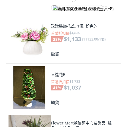
满 $1,500 再省 $75 (王道卡)
玫瑰裝飾花盆, 1個, 粉色的
首購折扣價
$1,839
$1,133
38
%
(
$1133.00/1個
)
缺貨
人造花B
首購折扣價
$1,783
$1,037
41
%
缺貨
Flower Mart朝鮮薊中心裝飾品, 綠