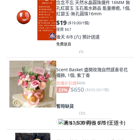
念念不忘 天然水晶圓珠擺件 16MM 無
孔紅碧玉 玉石風水飾品 能量療癒, 1個,
紅碧玉-無孔圓珠16mm
$19
(
$19.00/1個
)
運費 $67
後天 8/8 (六)
預計送達
免費退貨
(
5
)
Scent Basket 盛開玫瑰自然感香皂花
擺飾, 1個, 紫丁香
首購折扣價
$850
$650
23
%
(
$650.00/1個
)
暫時缺貨
(
32
)
满 $1,500 再省 $75 (王道卡)