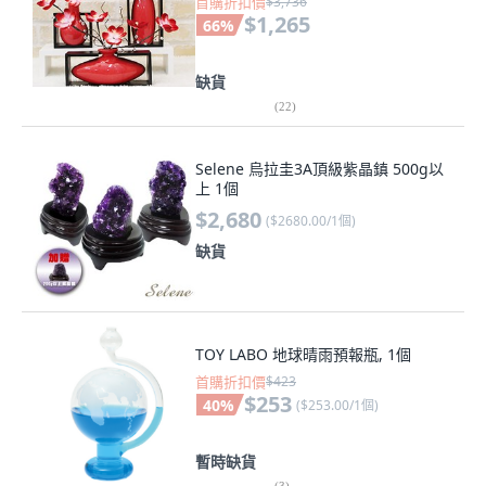
首購折扣價
$3,736
$1,265
66
%
缺貨
(
22
)
Selene 烏拉圭3A頂級紫晶鎮 500g以
上 1個
$2,680
(
$2680.00/1個
)
缺貨
TOY LABO 地球晴雨預報瓶, 1個
首購折扣價
$423
$253
40
%
(
$253.00/1個
)
暫時缺貨
(
3
)