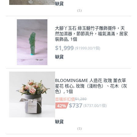
缺貨
(
1
)
大腳丫玉石 綠玉髓竹子雕飾擺件，天
然加濕器，節節高升，福氣滿滿，居家
裝飾品, 1個
$1,999
(
$1999.00/1個
)
缺貨
BLOOMING&ME 人造花 玫瑰 薰衣草
星花 核心, 玫瑰（淺粉色）、花木（灰
色）, 1個
首購折扣價
$1,280
$737
42
%
(
$737.00/1個
)
缺貨
(
1
)