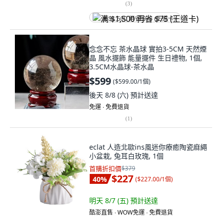
(
3
)
满 $1,500 再省 $75 (王道卡)
念念不忘 茶水晶球 實拍3-5CM 天然煙
晶 風水擺飾 能量擺件 生日禮物, 1個,
3.5CM水晶球-茶水晶
$599
(
$599.00/1個
)
後天 8/8 (六)
預計送達
免運 ∙ 免費退貨
(
1
)
eclat 人造北歐ins風迷你療癒陶瓷麻繩
小盆栽, 兔耳白玫瑰, 1個
首購折扣價
$379
$227
40
%
(
$227.00/1個
)
明天 8/7 (五)
預計送達
酷澎直售 ∙ WOW免運 ∙ 免費退貨