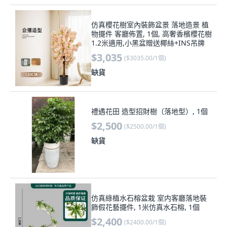
仿真櫻花樹室內裝飾盆景 落地造景 植
物擺件 客廳佈置, 1個, 高奢香檳櫻花樹
1.2米適用,小黑盆贈送椰絲+INS吊牌
$3,035
(
$3035.00/1個
)
缺貨
禮遇花田 造型招財樹（落地型）, 1個
$2,500
(
$2500.00/1個
)
缺貨
仿真綠植水石榕盆栽 室内客廳落地裝
飾假花藝擺件, 1米仿真水石榕, 1個
$2,400
(
$2400.00/1個
)