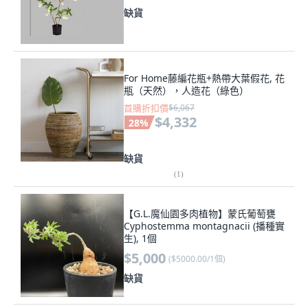
缺貨
For Home藤編花瓶+熱帶大葉假花, 花
瓶（天然），人造花（綠色）
首購折扣價
$6,067
$4,332
28
%
缺貨
(
1
)
【G.L.魔仙園多肉植物】蒙氏葡萄甕
Cyphostemma montagnacii (播種實
生), 1個
$5,000
(
$5000.00/1個
)
缺貨