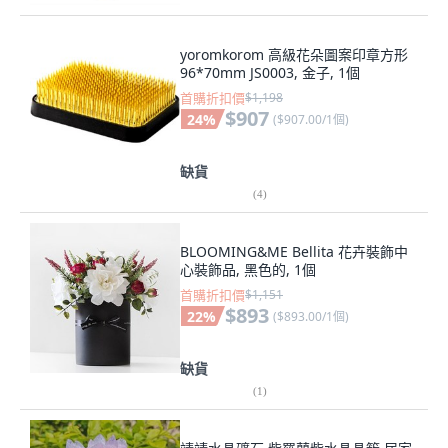
yoromkorom 高級花朵圖案印章方形
96*70mm JS0003, 金子, 1個
首購折扣價
$1,198
$907
24
%
(
$907.00/1個
)
缺貨
(
4
)
BLOOMING&ME Bellita 花卉裝飾中
心裝飾品, 黑色的, 1個
首購折扣價
$1,151
$893
22
%
(
$893.00/1個
)
缺貨
(
1
)