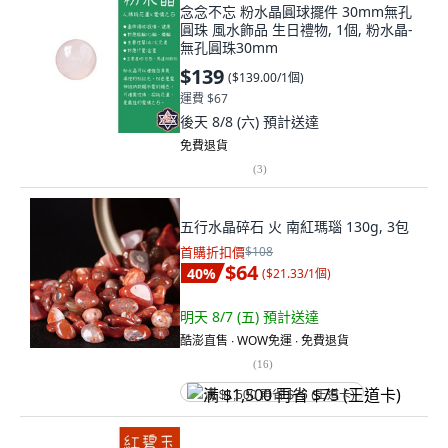
念念不忘 粉水晶圓球擺件 30mm無孔
圓珠 風水飾品 生日禮物, 1個, 粉水晶-
無孔圓珠30mm
$139
(
$139.00/1個
)
運費 $67
後天 8/8 (六)
預計送達
免費退貨
(
3
)
五行水晶碎石 火 南紅瑪瑙 130g, 3包
首購折扣價
$108
$64
40
%
(
$21.33/1個
)
明天 8/7 (五)
預計送達
酷澎直售 ∙ WOW免運 ∙ 免費退貨
(
16
)
满 $1,500 再省 $75 (王道卡)