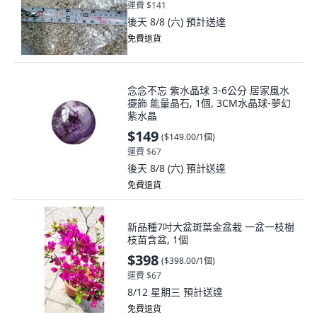
運費 $141
後天 8/8 (六)
預計送達
免費退貨
念念不忘 紫水晶球 3-6公分 居家風水
擺飾 能量晶石, 1個, 3CM水晶球-夢幻
紫水晶
$149
(
$149.00/1個
)
運費 $67
後天 8/8 (六)
預計送達
免費退貨
新品種7吋大盆斑葉金盆栽 一盆一枝樹
枝苗含盆, 1個
$398
(
$398.00/1個
)
運費 $67
8/12 星期三
預計送達
免費退貨