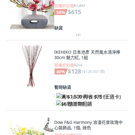
首購折扣價
$1,407
$615
56
%
缺貨
(
4
)
IKEHIKO 日本池彥 天然風水清淨棒
30cm 魅力紅, 1組
首購折扣價
$214
$128
40
%
(
$128.00/1個
)
暫時缺貨
满 $1,500 再省 $75 (王道卡)
$6 酷澎幣回饋
Dow F&G Harmony 浪漫花束玫瑰中
心裝飾品, 1個, 綠色