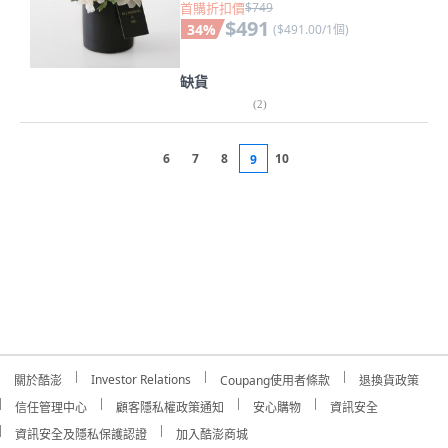
首購折扣價
$749
$491
34
%
(
$491.00/1個
)
缺貨
(
2
)
6
7
8
10
9
Investor Relations
關於酷澎
Coupang使用者條款
退換貨政策
信任管理中心
顧客隱私權政策通知
安心購物
資訊安全
資訊安全及隱私保護認證
加入酷澎商城