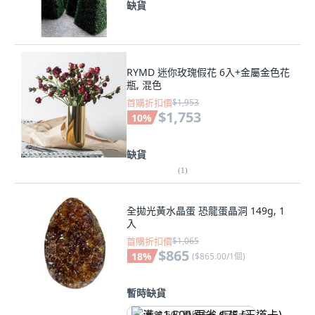
缺貨
RYMD 迷你玫瑰假花 6入+金屬金色花
瓶, 混色
首購折扣價
$1,953
$1,753
10
%
缺貨
(
1
)
全拋光黃水晶蛋 恐龍蛋晶洞 149g, 1
入
首購折扣價
$1,065
$865
18
%
(
$865.00/1個
)
暫時缺貨