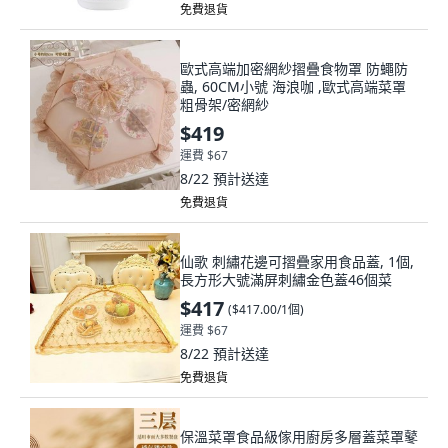
免費退貨
歐式高端加密網紗摺疊食物罩 防蠅防
蟲, 60CM小號 海浪咖 ,歐式高端菜罩
粗骨架/密網紗
$419
運費 $67
8/22
預計送達
免費退貨
仙歌 刺繡花邊可摺疊家用食品蓋, 1個,
長方形大號滿屏刺繡金色蓋46個菜
$417
(
$417.00/1個
)
運費 $67
8/22
預計送達
免費退貨
保溫菜罩食品級傢用廚房多層蓋菜罩鼕