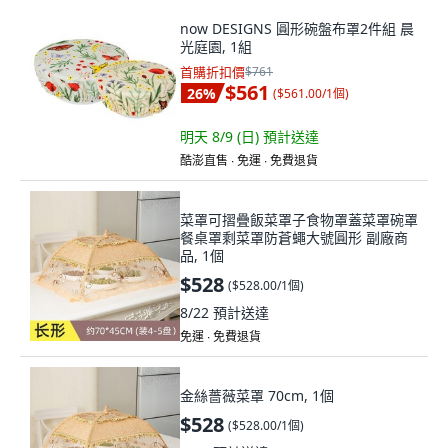
now DESIGNS 圓形碗盤布罩2件組 晨
光庭園, 1組
首購折扣價
$761
$561
26
%
(
$561.00/1個
)
明天 8/9 (日)
預計送達
酷澎直售 ∙ 免運 ∙ 免費退貨
菜罩可摺疊飯菜罩子食物罩蓋菜罩碗罩
餐桌罩剩菜罩防蒼蠅大號圓形 副廠商
品, 1個
$528
(
$528.00/1個
)
8/22
預計送達
免運 ∙ 免費退貨
金絲薔薇菜罩 70cm, 1個
$528
(
$528.00/1個
)