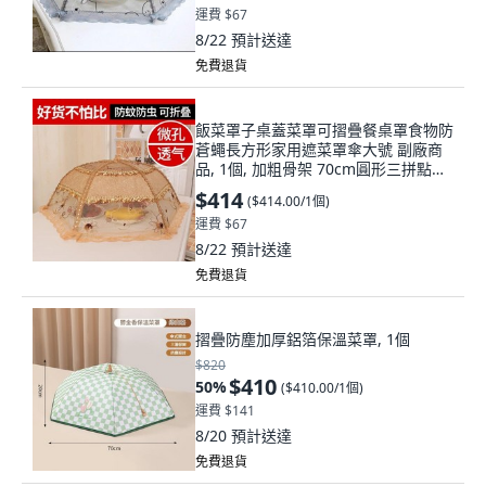
運費 $67
8/22
預計送達
免費退貨
飯菜罩子桌蓋菜罩可摺疊餐桌罩食物防
蒼蠅長方形家用遮菜罩傘大號 副廠商
品, 1個, 加粗骨架 70cm圓形三拼點鑽
金色
$414
(
$414.00/1個
)
運費 $67
8/22
預計送達
免費退貨
摺疊防塵加厚鋁箔保溫菜罩, 1個
$820
$410
50
%
(
$410.00/1個
)
運費 $141
8/20
預計送達
免費退貨