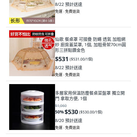
8/22
預計送達
免運 ∙ 免費退貨
仙歌 餐桌罩 可摺疊 防蠅 透氣 加粗網
紗 廚房蓋菜罩, 1個, 加粗骨架70cm圓
形三拼點鑽金色
$531
(
$531.00/1個
)
8/22
預計送達
免運 ∙ 免費退貨
多層家用保溫防塵餐桌菜盤罩 獨立開
門 拿取方便, 1個
$1,060
$530
50
%
(
$530.00/1個
)
8/20
預計送達
免運 ∙ 免費退貨