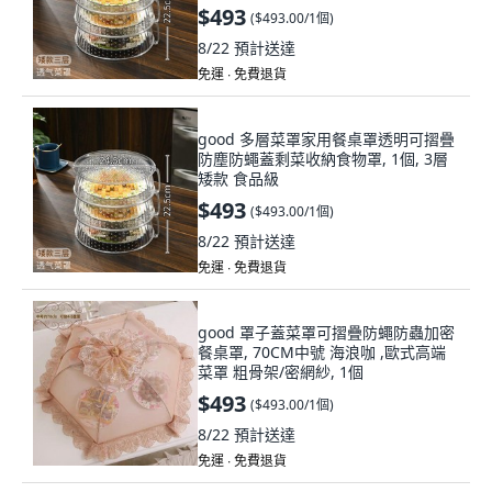
$493
(
$493.00/1個
)
8/22
預計送達
免運 ∙ 免費退貨
good 多層菜罩家用餐桌罩透明可摺疊
防塵防蠅蓋剩菜收納食物罩, 1個, 3層
矮款 食品級
$493
(
$493.00/1個
)
8/22
預計送達
免運 ∙ 免費退貨
good 罩子蓋菜罩可摺疊防蠅防蟲加密
餐桌罩, 70CM中號 海浪咖 ,歐式高端
菜罩 粗骨架/密網紗, 1個
$493
(
$493.00/1個
)
8/22
預計送達
免運 ∙ 免費退貨