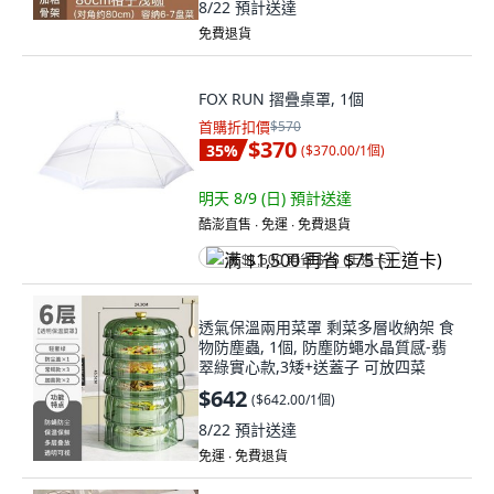
8/22
預計送達
免費退貨
FOX RUN 摺疊桌罩, 1個
首購折扣價
$570
$370
35
%
(
$370.00/1個
)
明天 8/9 (日)
預計送達
酷澎直售 ∙ 免運 ∙ 免費退貨
满 $1,500 再省 $75 (王道卡)
透氣保溫兩用菜罩 剩菜多層收納架 食
物防塵蟲, 1個, 防塵防蠅水晶質感-翡
翠綠實心款,3矮+送蓋子 可放四菜
$642
(
$642.00/1個
)
8/22
預計送達
免運 ∙ 免費退貨