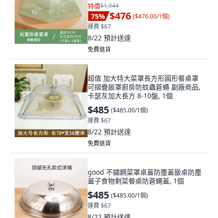
特價
$1,944
$476
75
%
(
$476.00/1個
)
運費 $67
8/22
預計送達
免費退貨
超值 加大特大菜罩長方形圓形餐桌罩
可摺疊飯罩廚房防蚊蟲蒼蠅 副廠商品,
卡瑟灰加大長方 8-10盤, 1個
$485
(
$485.00/1個
)
運費 $67
8/22
預計送達
免費退貨
good 不鏽鋼菜罩桌蓋防塵蓋飯桌防塵
蓋子食物剩菜餐桌防蒼蠅蓋, 1個
$485
(
$485.00/1個
)
運費 $67
8/22
預計送達