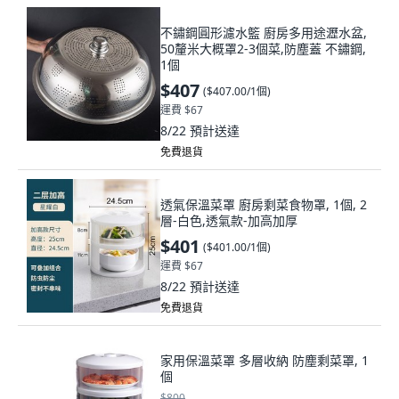
不鏽鋼圓形濾水籃 廚房多用途瀝水盆,
50釐米大概罩2-3個菜,防塵蓋 不鏽鋼,
1個
$407
(
$407.00/1個
)
運費 $67
8/22
預計送達
免費退貨
透氣保溫菜罩 廚房剩菜食物罩, 1個, 2
層-白色,透氣款-加高加厚
$401
(
$401.00/1個
)
運費 $67
8/22
預計送達
免費退貨
家用保溫菜罩 多層收納 防塵剩菜罩, 1
個
$800