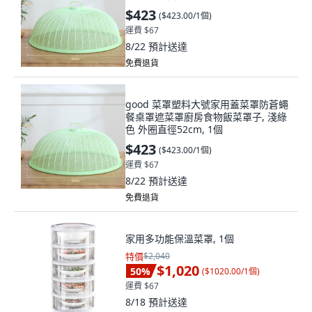
$423
(
$423.00/1個
)
運費 $67
8/22
預計送達
免費退貨
good 菜罩塑料大號家用蓋菜罩防蒼蠅
餐桌罩遮菜罩廚房食物飯菜罩子, 淺綠
色 外圈直徑52cm, 1個
$423
(
$423.00/1個
)
運費 $67
8/22
預計送達
免費退貨
家用多功能保溫菜罩, 1個
特價
$2,040
$1,020
50
%
(
$1020.00/1個
)
運費 $67
8/18
預計送達