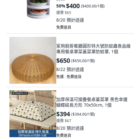
$400
50
%
(
$400.00/1個
)
運費 $65
8/20
預計送達
免費退貨
家用廚房餐廳圓形特大號防蚊蟲食品級
專用餐桌罩菜蓋菜罩防蚊罩, 1個
$650
(
$650.00/1個
)
8/22
預計送達
免運 ∙ 免費退貨
加厚保溫可摺疊餐桌蓋菜罩 黑色幸運
蝴蝶結長方形 70x50cm, 1個
$394
(
$394.00/1個
)
運費 $67
8/20
預計送達
免費退貨