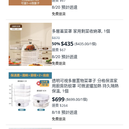
運費 $67
8/20
預計送達
免費退貨
多層蓋菜罩 家用剩菜收納罩, 1個
$870
$435
50
%
(
$435.00/1個
)
運費 $67
8/20
預計送達
免費退貨
透明可視多層置物菜罩子 分格保濕家
用廚房防蚊罩 可微波爐加熱 持久隔熱
保溫, 1個
$699
(
$699.00/1個
)
運費 $264
8/18
預計送達
免費退貨