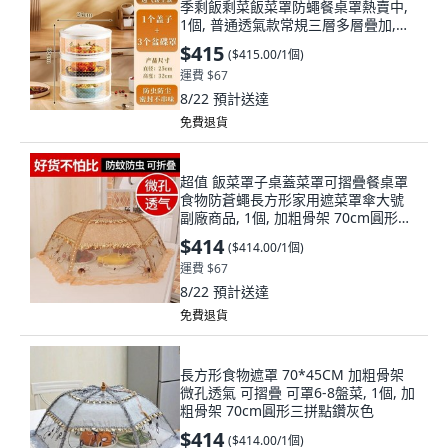
季剩飯剩菜飯菜罩防蠅餐桌罩熱賣中,
1個, 普通透氣款常規三層多層疊加,精
選食品級材質適閤市場99%碗盤
$415
(
$415.00/1個
)
運費 $67
8/22
預計送達
免費退貨
超值 飯菜罩子桌蓋菜罩可摺疊餐桌罩
食物防蒼蠅長方形家用遮菜罩傘大號
副廠商品, 1個, 加粗骨架 70cm圓形三
拼點鑽金色
$414
(
$414.00/1個
)
運費 $67
8/22
預計送達
免費退貨
長方形食物遮罩 70*45CM 加粗骨架
微孔透氣 可摺疊 可罩6-8盤菜, 1個, 加
粗骨架 70cm圓形三拼點鑽灰色
$414
(
$414.00/1個
)