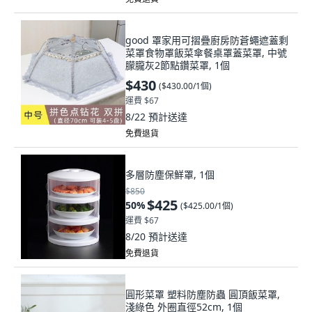
good 罩家用可摺疊廚房防蒼蠅遮蓋剩
菜罩食物罩飯菜傘餐桌罩蓋菜罩, 中號
朦朧灰2節點鑽菜罩, 1個
$430
(
$430.00/1個
)
運費 $67
8/22
預計送達
免費退貨
多層防塵保鮮罩, 1個
$850
$425
50
%
(
$425.00/1個
)
運費 $67
8/20
預計送達
免費退貨
圓形菜罩 塑料防塵防蟲 圓頂飯菜罩,
淺綠色 外圈直徑52cm, 1個