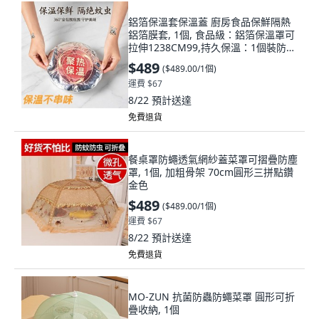
鋁箔保溫套保溫蓋 廚房食品保鮮隔熱
鋁箔膜套, 1個, 食品級：鋁箔保溫罩可
拉伸1238CM99,持久保溫：1個裝防塵
防串味LB
$489
(
$489.00/1個
)
運費 $67
8/22
預計送達
免費退貨
餐桌罩防蠅透氣網紗蓋菜罩可摺疊防塵
罩, 1個, 加粗骨架 70cm圓形三拼點鑽
金色
$489
(
$489.00/1個
)
運費 $67
8/22
預計送達
免費退貨
MO-ZUN 抗菌防蟲防蠅菜罩 圓形可折
疊收納, 1個