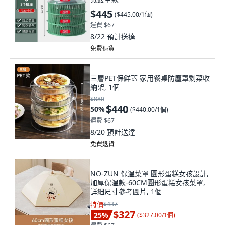
$445
(
$445.00/1個
)
運費 $67
8/22
預計送達
免費退貨
三層PET保鮮蓋 家用餐桌防塵罩剩菜收
納架, 1個
$880
$440
50
%
(
$440.00/1個
)
運費 $67
8/20
預計送達
免費退貨
NO-ZUN 保溫菜罩 圓形蛋糕女孩設計,
加厚保溫款-60CM圓形蛋糕女孩菜罩,
詳細尺寸參考圖片, 1個
特價
$437
$327
25
%
(
$327.00/1個
)