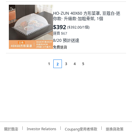
HO-ZUN 40X60 方形菜罩, 豆蔻白-迷
你款- 升級款-加粗骨架, 1個
$392
(
$392.00/1個
)
運費 $67
8/20
預計送達
免費退貨
1
3
4
5
2
Investor Relations
關於酷澎
Coupang使用者條款
退換貨政策