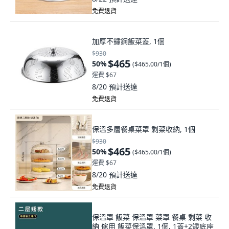
免費退貨
加厚不鏽鋼飯菜蓋, 1個
$930
$465
50
%
(
$465.00/1個
)
運費 $67
8/20
預計送達
免費退貨
保溫多層餐桌菜罩 剩菜收納, 1個
$930
$465
50
%
(
$465.00/1個
)
運費 $67
8/20
預計送達
免費退貨
保溫罩 飯菜 保溫罩 菜罩 餐桌 剩菜 收
納 傢用 飯菜保溫罩, 1個, 1蓋+2矮底座