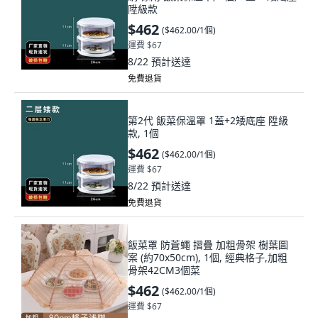
陞級款
$462
(
$462.00/1個
)
運費 $67
8/22
預計送達
免費退貨
第2代 飯菜保溫罩 1蓋+2矮底座 陞級
款, 1個
$462
(
$462.00/1個
)
運費 $67
8/22
預計送達
免費退貨
飯菜罩 防蒼蠅 摺疊 加粗骨架 樹葉圖
案 (約70x50cm), 1個, 經典格子,加粗
骨架42CM3個菜
$462
(
$462.00/1個
)
運費 $67