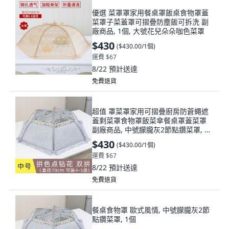
優選 菜罩罩家用餐桌罩飯桌食物罩蓋
菜罩子菜蓋罩可摺疊防塵飯可拆洗 副
廠商品, 1個, 大號花兒朵朵咖色菜罩
$430
(
$430.00/1個
)
運費 $67
8/22
預計送達
免費退貨
超值 罩菜罩家用可摺疊廚房防蒼蠅遮
蓋剩菜罩食物罩飯菜傘餐桌罩蓋菜罩
副廠商品, 中號朦朧灰2節點鑽菜罩, 1
個
$430
(
$430.00/1個
)
運費 $67
8/22
預計送達
免費退貨
餐桌食物罩 歐式風情, 中號朦朧灰2節
點鑽菜罩, 1個