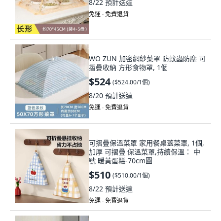
8/22
預計送達
免運 ∙ 免費退貨
WO ZUN 加密網紗菜罩 防蚊蟲防塵 可
摺疊收納 方形食物罩, 1個
$524
(
$524.00/1個
)
8/20
預計送達
免運 ∙ 免費退貨
可摺疊保溫菜罩 家用餐桌蓋菜罩, 1個,
加厚 可摺疊 保溫菜罩,持續保溫： 中
號 暖黃蛋糕-70cm圓
$510
(
$510.00/1個
)
8/22
預計送達
免運 ∙ 免費退貨