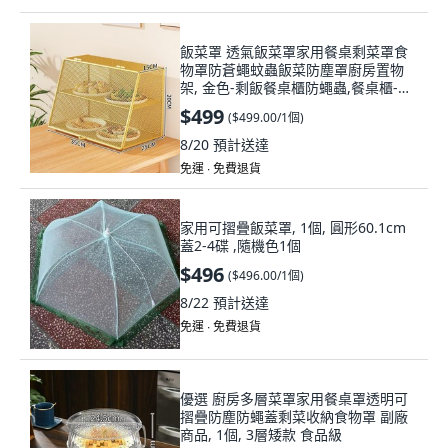
飯菜罩 透氣飯菜罩家用餐桌剩菜罩食
物罩防蒼蠅蚊蟲飯菜防塵罩廚房置物
架, 金色-剩飯餐桌櫃防蠅蟲,餐桌櫃-防
蠅蟲夏天必備, 1個
$499
(
$499.00/1個
)
8/20
預計送達
免運 ∙ 免費退貨
家用可摺疊飯菜罩, 1個, 圓形60.1cm
蓋2-4碟 ,隨機色1個
$496
(
$496.00/1個
)
8/22
預計送達
免運 ∙ 免費退貨
優選 廚房多層菜罩家用餐桌罩透明可
摺疊防塵防蠅蓋剩菜收納食物罩 副廠
商品, 1個, 3層矮款 食品級