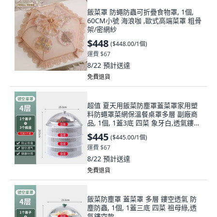
飯菜罩 防蠅防蟲可折疊食物罩, 1個,
60CM小號 海浪咖 ,歐式高端菜罩 粗骨
架/密網紗
$448
(
$448.00/1個
)
運費 $67
8/22
預計送達
免費退貨
超值 夏天用飯菜防塵罩蓋菜罩家用塑
料防蠅罩菜網保溫餐桌罩多層 副廠商
品, 1個, 1蓋3底 四菜 象牙白,透氣鏤空
款
$445
(
$445.00/1個
)
運費 $67
8/22
預計送達
免費退貨
飯菜防塵罩 蓋菜罩 多層 鏤空透氣 防
塵防蟲, 1個, 1蓋三底 四菜 祖母綠,透
氣鏤空款