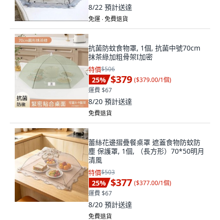
8/22
預計送達
免運 ∙ 免費退貨
抗菌防蚊食物罩, 1個, 抗菌中號70cm
抹茶綠加粗骨架I加密
特價
$506
$379
25
%
(
$379.00/1個
)
運費 $67
8/20
預計送達
免費退貨
蕾絲花邊摺疊餐桌罩 遮蓋食物防蚊防
塵 保護罩, 1個, （長方形）70*50明月
清風
特價
$503
$377
25
%
(
$377.00/1個
)
運費 $67
8/20
預計送達
免費退貨