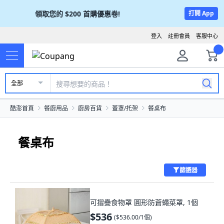
領取您的
$200
首購優惠卷!
打開 App
登入
註冊會員
客服中心
全部
酷澎首頁
餐廚用品
廚房百貨
蓋罩/托架
餐桌布
餐桌布
篩選器
可摺疊食物罩 圓形防蒼蠅菜罩, 1個
$536
(
$536.00/1個
)